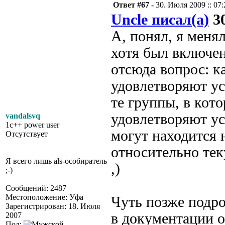
Ответ #67 -
30. Июля 2009 :: 07:
Uncle писал(а)
30
А, понял, я меня
хотя был включен
отсюда вопрос: к
удовлетворяют ус
те группы, в кот
удовлетворяют ус
vandalsvq
1c++ power user
могут находится 
Отсутствует
относительно те
Я всего лишь als-особиратель
,)
;-)
Сообщений: 2487
Местоположение: Уфа
Чуть позже подроб
Зарегистрирован: 18. Июля
в документации 
2007
Пол: