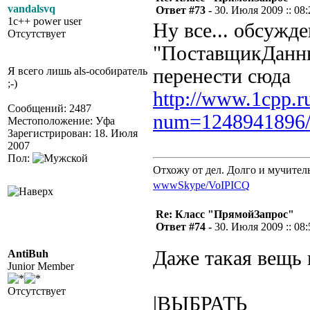
vandalsvq
Ответ #73 -
30. Июля 2009 :: 08:
1c++ power user
Ну все... обсужд
Отсутствует
"ПоставщикДанн
Я всего лишь als-особиратель
перенести сюда
;-)
http://www.1cpp.r
Сообщений: 2487
num=1248941896
Местоположение: Уфа
Зарегистрирован: 18. Июля
2007
Пол:
Отхожу от дел. Долго и мучител
www
Skype/VoIP
ICQ
Re: Класс "ПрямойЗапрос"
Ответ #74 -
30. Июля 2009 :: 08:
Даже такая вещь 
AntiBuh
Junior Member
Отсутствует
|ВЫБРАТЬ