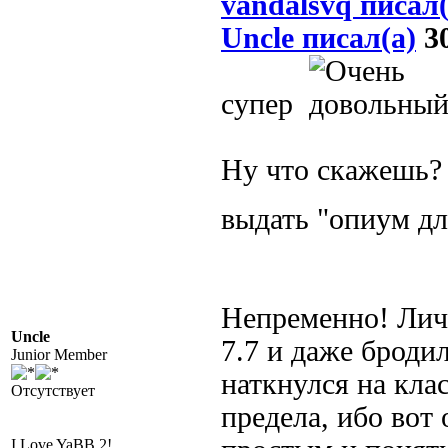
vandalsvq писал(
Uncle писал(а)
30
супер
Ну что скажешь? 
выдать "опиум дл
Непременно! Личн
Uncle
7.7 и даже броди
Junior Member
наткнулся на кла
Отсутствует
предела, ибо вот
I Love YaBB 2!