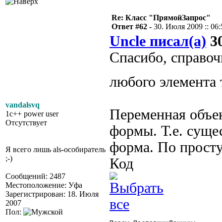
Re: Класс "ПрямойЗапрос"
Ответ #62 -
30. Июля 2009 :: 06:
Uncle писал(а)
30
Спасибо, справоч
любого элемента
vandalsvq
Переменная объе
1c++ power user
Отсутствует
формы. Т.е. суще
форма. По просту
Я всего лишь als-особиратель
;-)
Код
Сообщений: 2487
Местоположение: Уфа
Зарегистрирован: 18. Июля
2007
Пол: