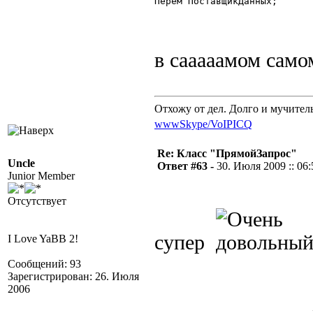
Перем ПоставщикДанных; 

в сааааамом само
Отхожу от дел. Долго и мучител
www
Skype/VoIP
ICQ
Re: Класс "ПрямойЗапрос"
Uncle
Ответ #63 -
30. Июля 2009 :: 06:
Junior Member
Отсутствует
супер
I Love YaBB 2!
Сообщений: 93
Зарегистрирован: 26. Июля
2006