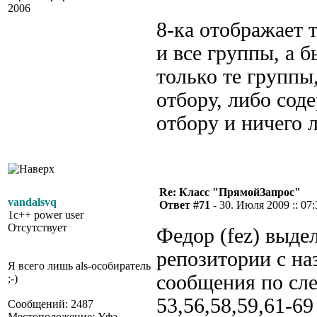
2006
8-ка отображает 
и все группы, а 
только те группы
отбору, либо сод
отбору и ничего 
Re: Класс "ПрямойЗапрос"
vandalsvq
Ответ #71 -
30. Июля 2009 :: 07:
1c++ power user
Отсутствует
Федор (fez) выде
репозитории с н
Я всего лишь als-особиратель
сообщения по сл
;-)
53,56,58,59,61-6
Сообщений: 2487
Местоположение: Уфа