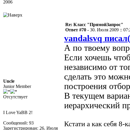
2006
Re: Класс "ПрямойЗапрос"
Ответ #70 -
30. Июля 2009 :: 07:
vandalsvq писал(
А по твоему вопро
Если хочешь что
независимо от тог
сделать это можн
Uncle
построения отбора
Junior Member
В текущем вариан
Отсутствует
иерархический п
I Love YaBB 2!
Кстати а как себя 8-
Сообщений: 93
Зарегистрирован: 26. Июля