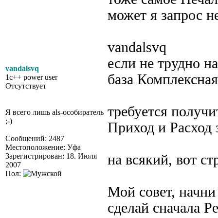
может я запрос н
vandalsvq
если не трудно н
vandalsvq
база Комплексная
1c++ power user
Отсутствует
требуется получи
Я всего лишь als-особиратель
;-)
Приход и Расход 
Сообщений: 2487
Местоположение: Уфа
Зарегистрирован: 18. Июля
на всякий, вот ст
2007
Пол:
Мой совет, начни 
сделай сначала Р