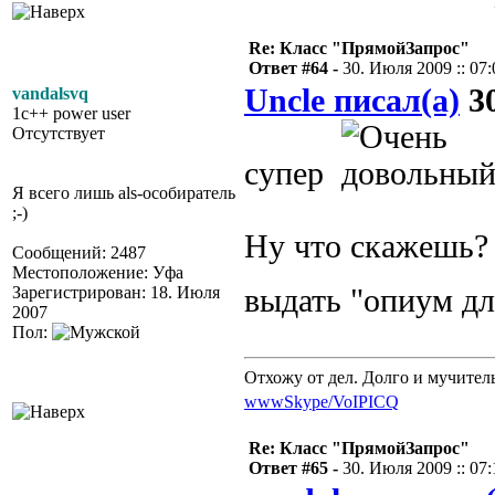
Re: Класс "ПрямойЗапрос"
Ответ #64 -
30. Июля 2009 :: 07:
Uncle писал(а)
30
vandalsvq
1c++ power user
Отсутствует
супер
Я всего лишь als-особиратель
;-)
Ну что скажешь? 
Сообщений: 2487
Местоположение: Уфа
Зарегистрирован: 18. Июля
выдать "опиум дл
2007
Пол:
Отхожу от дел. Долго и мучител
www
Skype/VoIP
ICQ
Re: Класс "ПрямойЗапрос"
Ответ #65 -
30. Июля 2009 :: 07: