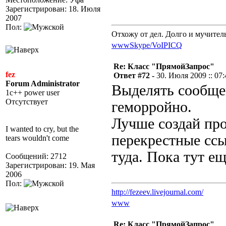
Зарегистрирован: 18. Июля
2007
Пол:
Отхожу от дел. Долго и мучител
www
Skype/VoIP
ICQ
Re: Класс "ПрямойЗапрос"
fez
Ответ #72 -
30. Июля 2009 :: 07:
Forum Administrator
Выделять сообще
1c++ power user
Отсутствует
геморройно.
Лучше создай про
I wanted to cry, but the
перекрестные ссы
tears wouldn't come
туда. Пока тут е
Сообщений: 2712
Зарегистрирован: 19. Мая
2006
Пол:
http://fezeev.livejournal.com/
www
Re: Класс "ПрямойЗапрос"