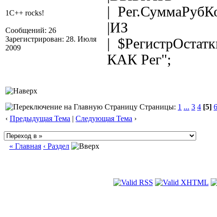
| Рег.СуммаРубК
1C++ rocks!
|ИЗ
Сообщений: 26
Зарегистрирован: 28. Июля
| $РегистрОстат
2009
КАК Рег";
Страницы:
1
...
3
4
[5]
‹
Предыдущая Тема
|
Следующая Тема
›
« Главная
‹ Раздел