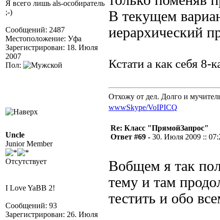
только поменяв п
Я всего лишь als-особиратель
;-)
В текущем вариан
иерархический п
Сообщений: 2487
Местоположение: Уфа
Зарегистрирован: 18. Июля
2007
Кстати а как себя 8-
Пол:
Отхожу от дел. Долго и мучител
www
Skype/VoIP
ICQ
Re: Класс "ПрямойЗапрос"
Uncle
Ответ #69 -
30. Июля 2009 :: 07:
Junior Member
Отсутствует
Вобщем я так пол
тему и там продо
I Love YaBB 2!
тестить и обо вс
Сообщений: 93
Зарегистрирован: 26. Июля