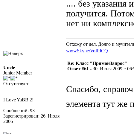
.... без указания
получится. Потом
нет ни комплекс
Отхожу от дел. Долго и мучител
www
Skype/VoIP
ICQ
Re: Класс "ПрямойЗапрос"
Uncle
Ответ #61 -
30. Июля 2009 :: 06:
Junior Member
Отсутствует
Спасибо, справоч
I Love YaBB 2!
элемента тут же
Сообщений: 93
Зарегистрирован: 26. Июля
2006