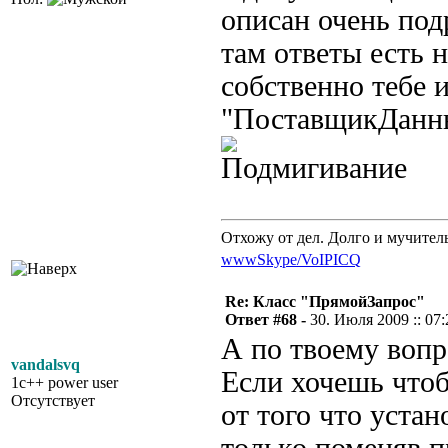
описан очень под
там ответы есть
собственно тебе 
"ПоставщикДанны
Отхожу от дел. Долго и мучител
www
Skype/VoIP
ICQ
Re: Класс "ПрямойЗапрос"
Ответ #68 -
30. Июля 2009 :: 07:
А по твоему вопро
vandalsvq
Если хочешь чтоб
1c++ power user
Отсутствует
от того что устан