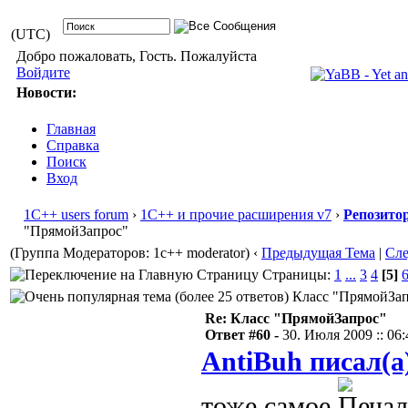
(UTC)
Добро пожаловать, Гость. Пожалуйста
Войдите
Новости:
Главная
Справка
Поиск
Вход
1С++ users forum
›
1С++ и прочие расширения v7
›
Репозито
"ПрямойЗапрос"
(Группа Модераторов: 1c++ moderator)
‹
Предыдущая Тема
|
Сл
Страницы:
1
...
3
4
[5]
Класс "ПрямойЗапр
Re: Класс "ПрямойЗапрос"
Ответ #60 -
30. Июля 2009 :: 06:
AntiBuh писал(а
тоже самое