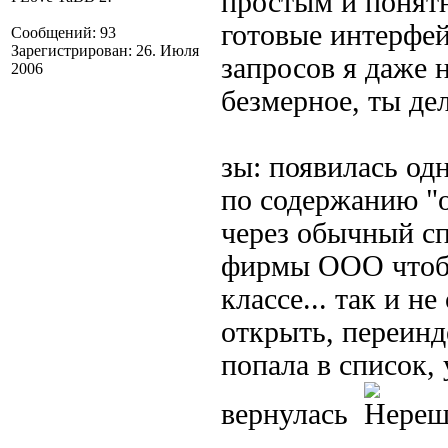
простым и понятн
готовые интерфе
Сообщений: 93
Зарегистрирован: 26. Июля
запросов я даже 
2006
безмерное, ты де
зы: появилась од
по содержанию "о
через обычный с
фирмы ООО чтобы
классе... так и н
открыть, переинд
попала в список, 
вернулась