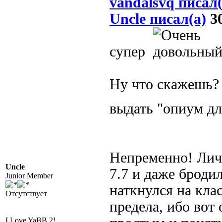
vandalsvq писал(
Uncle писал(а)
30
супер
Ну что скажешь? 
выдать "опиум дл
Непременно! Личн
Uncle
7.7 и даже броди
Junior Member
наткнулся на кла
Отсутствует
предела, ибо вот
I Love YaBB 2!