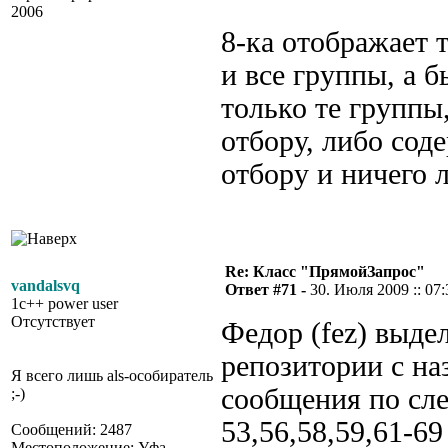
2006
8-ка отображает 
и все группы, а 
только те группы
отбору, либо сод
отбору и ничего 
Re: Класс "ПрямойЗапрос"
vandalsvq
Ответ #71 -
30. Июля 2009 :: 07:
1c++ power user
Отсутствует
Федор (fez) выде
репозитории с н
Я всего лишь als-особиратель
сообщения по сл
;-)
53,56,58,59,61-6
Сообщений: 2487
Местоположение: Уфа