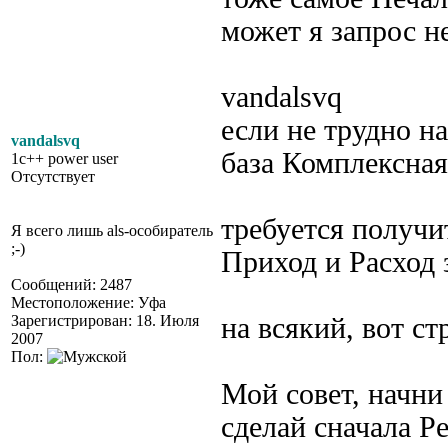
может я запрос н
vandalsvq
если не трудно н
vandalsvq
база Комплексная
1c++ power user
Отсутствует
требуется получи
Я всего лишь als-особиратель
;-)
Приход и Расход 
Сообщений: 2487
Местоположение: Уфа
Зарегистрирован: 18. Июля
на всякий, вот ст
2007
Пол:
Мой совет, начни 
сделай сначала Р