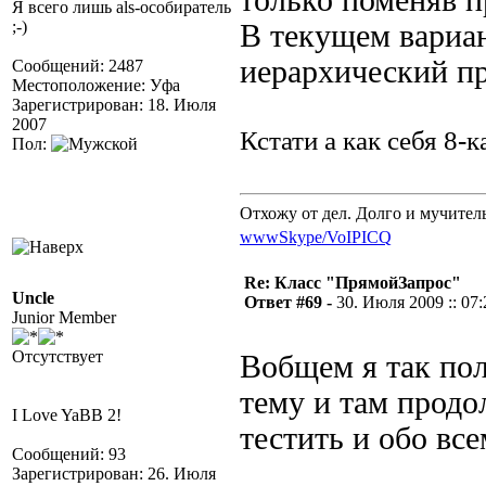
только поменяв п
Я всего лишь als-особиратель
;-)
В текущем вариан
иерархический п
Сообщений: 2487
Местоположение: Уфа
Зарегистрирован: 18. Июля
2007
Кстати а как себя 8-
Пол:
Отхожу от дел. Долго и мучител
www
Skype/VoIP
ICQ
Re: Класс "ПрямойЗапрос"
Uncle
Ответ #69 -
30. Июля 2009 :: 07:
Junior Member
Отсутствует
Вобщем я так пол
тему и там продо
I Love YaBB 2!
тестить и обо вс
Сообщений: 93
Зарегистрирован: 26. Июля