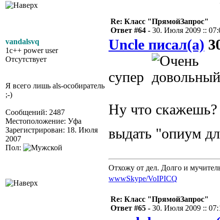
Re: Класс "ПрямойЗапрос"
Ответ #64 -
30. Июля 2009 :: 07:
Uncle писал(а)
30
vandalsvq
1c++ power user
Отсутствует
супер
Я всего лишь als-особиратель
;-)
Ну что скажешь? 
Сообщений: 2487
Местоположение: Уфа
Зарегистрирован: 18. Июля
выдать "опиум дл
2007
Пол:
Отхожу от дел. Долго и мучител
www
Skype/VoIP
ICQ
Re: Класс "ПрямойЗапрос"
Ответ #65 -
30. Июля 2009 :: 07: