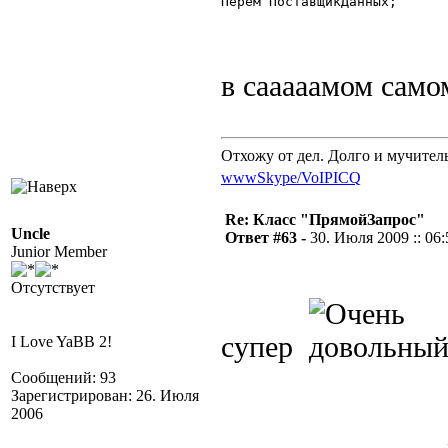
Перем ПоставщикДанных; 

в сааааамом само
Отхожу от дел. Долго и мучител
www
Skype/VoIP
ICQ
Re: Класс "ПрямойЗапрос"
Uncle
Ответ #63 -
30. Июля 2009 :: 06:
Junior Member
Отсутствует
супер
I Love YaBB 2!
Сообщений: 93
Зарегистрирован: 26. Июля
2006