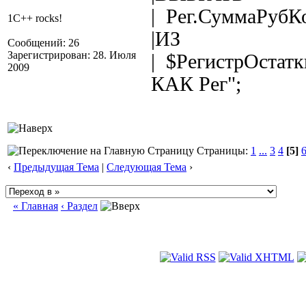
| Рег.СуммаРубК
1C++ rocks!
|ИЗ
Сообщений: 26
Зарегистрирован: 28. Июля
| $РегистрОстат
2009
КАК Рег";
Страницы:
1
...
3
4
[5]
‹
Предыдущая Тема
|
Следующая Тема
›
« Главная
‹ Раздел