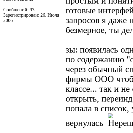
простым и понятн
готовые интерфе
Сообщений: 93
Зарегистрирован: 26. Июля
запросов я даже 
2006
безмерное, ты де
зы: появилась од
по содержанию "о
через обычный с
фирмы ООО чтобы
классе... так и н
открыть, переинд
попала в список, 
вернулась