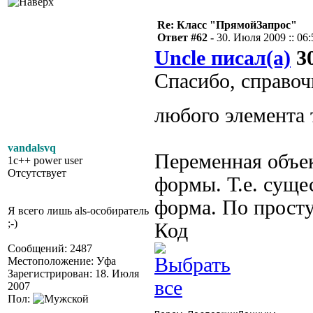
Re: Класс "ПрямойЗапрос"
Ответ #62 -
30. Июля 2009 :: 06:
Uncle писал(а)
30
Спасибо, справоч
любого элемента
vandalsvq
Переменная объе
1c++ power user
Отсутствует
формы. Т.е. суще
форма. По просту
Я всего лишь als-особиратель
;-)
Код
Сообщений: 2487
Местоположение: Уфа
Зарегистрирован: 18. Июля
2007
Пол: