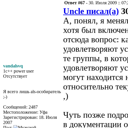
Ответ #67 -
30. Июля 2009 :: 07:
Uncle писал(а)
30
А, понял, я меня
хотя был включен
отсюда вопрос: к
удовлетворяют ус
те группы, в кот
удовлетворяют ус
vandalsvq
1c++ power user
могут находится 
Отсутствует
относительно те
Я всего лишь als-особиратель
,)
;-)
Сообщений: 2487
Местоположение: Уфа
Чуть позже подроб
Зарегистрирован: 18. Июля
в документации 
2007
Пол: