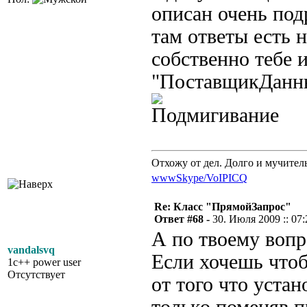
описан очень под
там ответы есть
собственно тебе 
"ПоставщикДанны
Отхожу от дел. Долго и мучител
www
Skype/VoIP
ICQ
Re: Класс "ПрямойЗапрос"
Ответ #68 -
30. Июля 2009 :: 07:
А по твоему вопро
vandalsvq
Если хочешь чтоб
1c++ power user
Отсутствует
от того что устан