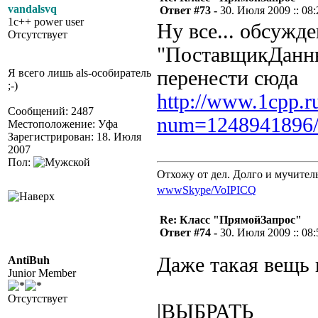
vandalsvq
Ответ #73 -
30. Июля 2009 :: 08:
1c++ power user
Ну все... обсужд
Отсутствует
"ПоставщикДанн
Я всего лишь als-особиратель
перенести сюда
;-)
http://www.1cpp.r
Сообщений: 2487
num=1248941896
Местоположение: Уфа
Зарегистрирован: 18. Июля
2007
Пол:
Отхожу от дел. Долго и мучител
www
Skype/VoIP
ICQ
Re: Класс "ПрямойЗапрос"
Ответ #74 -
30. Июля 2009 :: 08:
Даже такая вещь 
AntiBuh
Junior Member
Отсутствует
|ВЫБРАТЬ