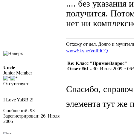
.... без указания
получится. Потом
нет ни комплекс
Отхожу от дел. Долго и мучител
www
Skype/VoIP
ICQ
Re: Класс "ПрямойЗапрос"
Uncle
Ответ #61 -
30. Июля 2009 :: 06:
Junior Member
Отсутствует
Спасибо, справоч
I Love YaBB 2!
элемента тут же
Сообщений: 93
Зарегистрирован: 26. Июля
2006