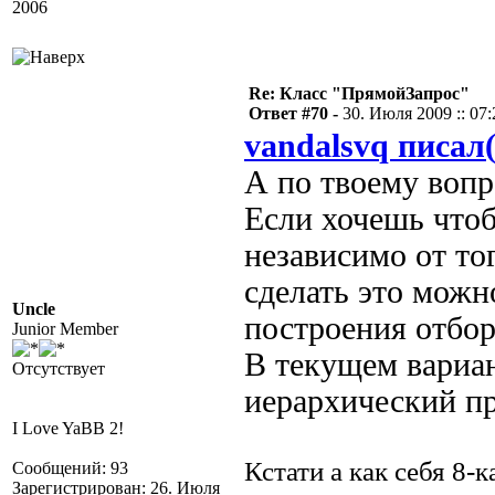
2006
Re: Класс "ПрямойЗапрос"
Ответ #70 -
30. Июля 2009 :: 07:
vandalsvq писал(
А по твоему вопро
Если хочешь что
независимо от тог
сделать это можн
Uncle
построения отбора
Junior Member
В текущем вариан
Отсутствует
иерархический п
I Love YaBB 2!
Кстати а как себя 8-
Сообщений: 93
Зарегистрирован: 26. Июля