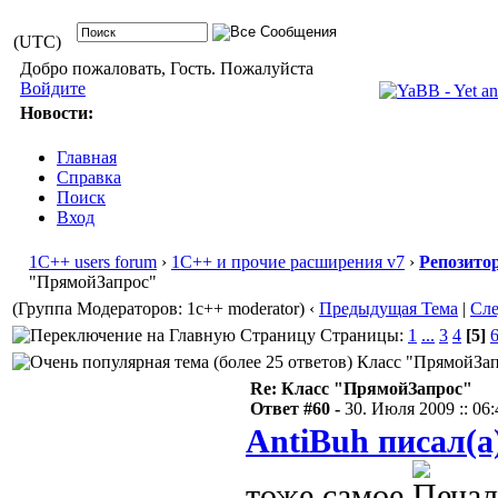
(UTC)
Добро пожаловать, Гость. Пожалуйста
Войдите
Новости:
Главная
Справка
Поиск
Вход
1С++ users forum
›
1С++ и прочие расширения v7
›
Репозито
"ПрямойЗапрос"
(Группа Модераторов: 1c++ moderator)
‹
Предыдущая Тема
|
Сл
Страницы:
1
...
3
4
[5]
Класс "ПрямойЗапр
Re: Класс "ПрямойЗапрос"
Ответ #60 -
30. Июля 2009 :: 06:
AntiBuh писал(а
тоже самое