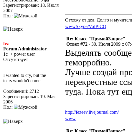
Зарегистрирован: 18. Июля
2007
Пол:
Отхожу от дел. Долго и мучител
www
Skype/VoIP
ICQ
Re: Класс "ПрямойЗапрос"
fez
Ответ #72 -
30. Июля 2009 :: 07:
Forum Administrator
Выделять сообще
1c++ power user
Отсутствует
геморройно.
Лучше создай про
I wanted to cry, but the
перекрестные ссы
tears wouldn't come
туда. Пока тут е
Сообщений: 2712
Зарегистрирован: 19. Мая
2006
Пол:
http://fezeev.livejournal.com/
www
Re: Класс "ПрямойЗапрос"