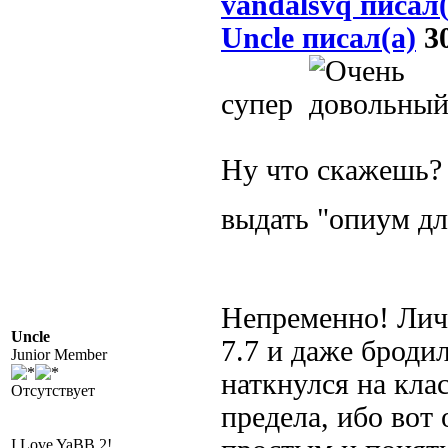
vandalsvq писал(
Uncle писал(а)
30
супер
Ну что скажешь? 
выдать "опиум дл
Непременно! Личн
Uncle
7.7 и даже броди
Junior Member
наткнулся на кла
Отсутствует
предела, ибо вот
I Love YaBB 2!