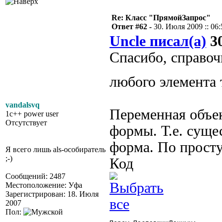
Re: Класс "ПрямойЗапрос"
Ответ #62 -
30. Июля 2009 :: 06:
Uncle писал(а)
30
Спасибо, справоч
любого элемента
vandalsvq
Переменная объе
1c++ power user
Отсутствует
формы. Т.е. суще
форма. По просту
Я всего лишь als-особиратель
;-)
Код
Сообщений: 2487
Местоположение: Уфа
Зарегистрирован: 18. Июля
2007
Пол: