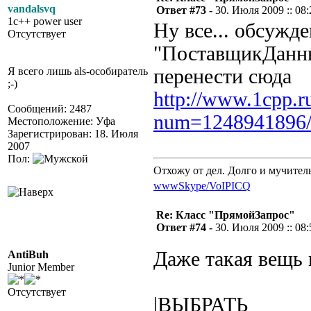
vandalsvq
Ответ #73 -
30. Июля 2009 :: 08:
1c++ power user
Ну все... обсужд
Отсутствует
"ПоставщикДанн
Я всего лишь als-особиратель
перенести сюда
;-)
http://www.1cpp.r
Сообщений: 2487
num=1248941896
Местоположение: Уфа
Зарегистрирован: 18. Июля
2007
Пол:
Отхожу от дел. Долго и мучител
www
Skype/VoIP
ICQ
Re: Класс "ПрямойЗапрос"
Ответ #74 -
30. Июля 2009 :: 08:
Даже такая вещь 
AntiBuh
Junior Member
Отсутствует
|ВЫБРАТЬ