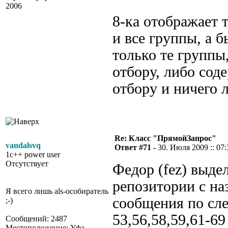
2006
8-ка отображает 
и все группы, а 
только те группы
отбору, либо сод
отбору и ничего 
Re: Класс "ПрямойЗапрос"
vandalsvq
Ответ #71 -
30. Июля 2009 :: 07:
1c++ power user
Отсутствует
Федор (fez) выде
репозитории с н
Я всего лишь als-особиратель
сообщения по сл
;-)
53,56,58,59,61-6
Сообщений: 2487
Местоположение: Уфа