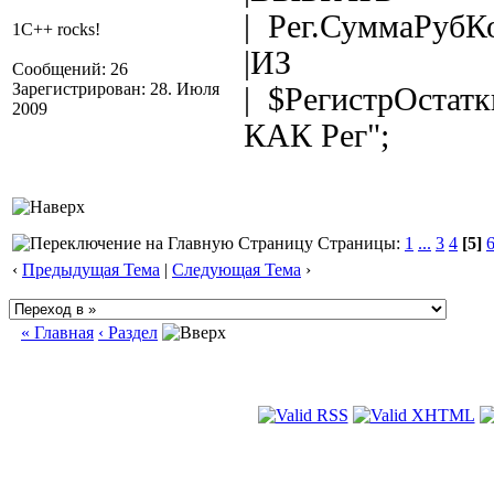
| Рег.СуммаРубК
1C++ rocks!
|ИЗ
Сообщений: 26
Зарегистрирован: 28. Июля
| $РегистрОстат
2009
КАК Рег";
Страницы:
1
...
3
4
[5]
‹
Предыдущая Тема
|
Следующая Тема
›
« Главная
‹ Раздел