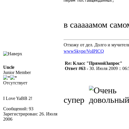
Перем ПоставщикДанных; 

в сааааамом само
Отхожу от дел. Долго и мучител
www
Skype/VoIP
ICQ
Re: Класс "ПрямойЗапрос"
Uncle
Ответ #63 -
30. Июля 2009 :: 06:
Junior Member
Отсутствует
супер
I Love YaBB 2!
Сообщений: 93
Зарегистрирован: 26. Июля
2006