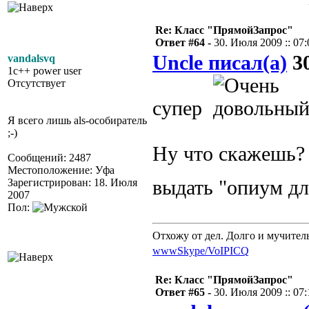
Re: Класс "ПрямойЗапрос"
Ответ #64 -
30. Июля 2009 :: 07:
Uncle писал(а)
30
vandalsvq
1c++ power user
Отсутствует
супер
Я всего лишь als-особиратель
;-)
Ну что скажешь? 
Сообщений: 2487
Местоположение: Уфа
Зарегистрирован: 18. Июля
выдать "опиум дл
2007
Пол:
Отхожу от дел. Долго и мучител
www
Skype/VoIP
ICQ
Re: Класс "ПрямойЗапрос"
Ответ #65 -
30. Июля 2009 :: 07: