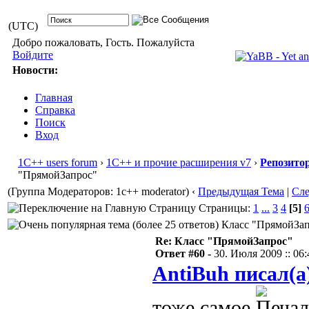
(UTC)
Добро пожаловать, Гость. Пожалуйста
Войдите
Новости:
Главная
Справка
Поиск
Вход
1С++ users forum
›
1С++ и прочие расширения v7
›
Репозито
"ПрямойЗапрос"
(Группа Модераторов: 1c++ moderator)
‹
Предыдущая Тема
|
Сл
Страницы:
1
...
3
4
[5]
Класс "ПрямойЗапр
Re: Класс "ПрямойЗапрос"
Ответ #60 -
30. Июля 2009 :: 06:
AntiBuh писал(а
тоже самое