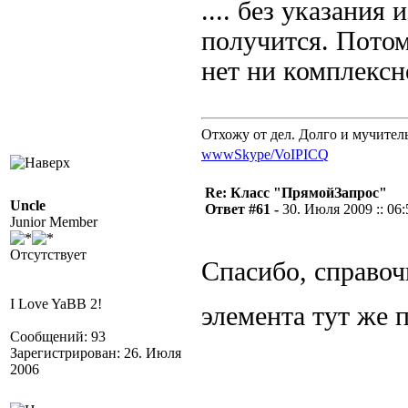
.... без указания
получится. Потом
нет ни комплекс
Отхожу от дел. Долго и мучител
www
Skype/VoIP
ICQ
Re: Класс "ПрямойЗапрос"
Uncle
Ответ #61 -
30. Июля 2009 :: 06:
Junior Member
Отсутствует
Спасибо, справоч
I Love YaBB 2!
элемента тут же
Сообщений: 93
Зарегистрирован: 26. Июля
2006