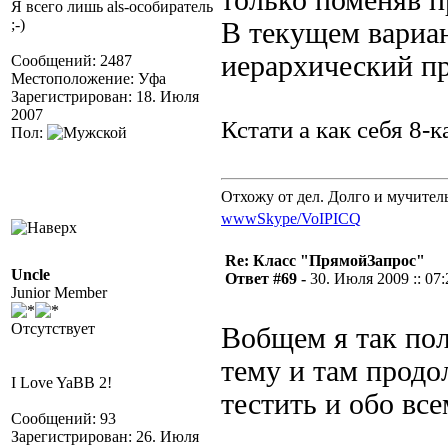
только поменяв п
Я всего лишь als-особиратель
;-)
В текущем вариан
иерархический п
Сообщений: 2487
Местоположение: Уфа
Зарегистрирован: 18. Июля
2007
Кстати а как себя 8-
Пол:
Отхожу от дел. Долго и мучител
www
Skype/VoIP
ICQ
Re: Класс "ПрямойЗапрос"
Uncle
Ответ #69 -
30. Июля 2009 :: 07:
Junior Member
Отсутствует
Вобщем я так пол
тему и там продо
I Love YaBB 2!
тестить и обо вс
Сообщений: 93
Зарегистрирован: 26. Июля