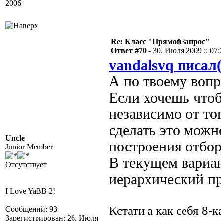
2006
Re: Класс "ПрямойЗапрос"
Ответ #70 -
30. Июля 2009 :: 07:
vandalsvq писал(
А по твоему вопро
Если хочешь что
независимо от тог
сделать это можн
Uncle
построения отбора
Junior Member
В текущем вариан
Отсутствует
иерархический п
I Love YaBB 2!
Кстати а как себя 8-
Сообщений: 93
Зарегистрирован: 26. Июля