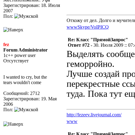
Зарегистрирован: 18. Июля
2007
Пол:
Отхожу от дел. Долго и мучител
www
Skype/VoIP
ICQ
Re: Класс "ПрямойЗапрос"
fez
Ответ #72 -
30. Июля 2009 :: 07:
Forum Administrator
Выделять сообще
1c++ power user
Отсутствует
геморройно.
Лучше создай про
I wanted to cry, but the
перекрестные ссы
tears wouldn't come
туда. Пока тут е
Сообщений: 2712
Зарегистрирован: 19. Мая
2006
Пол:
http://fezeev.livejournal.com/
www
Re: Класс "ПрямойЗапрос"