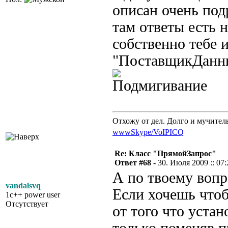
описан очень под
там ответы есть
собственно тебе 
"ПоставщикДанны
Отхожу от дел. Долго и мучител
www
Skype/VoIP
ICQ
Re: Класс "ПрямойЗапрос"
Ответ #68 -
30. Июля 2009 :: 07:
А по твоему вопро
vandalsvq
Если хочешь чтоб
1c++ power user
Отсутствует
от того что устан