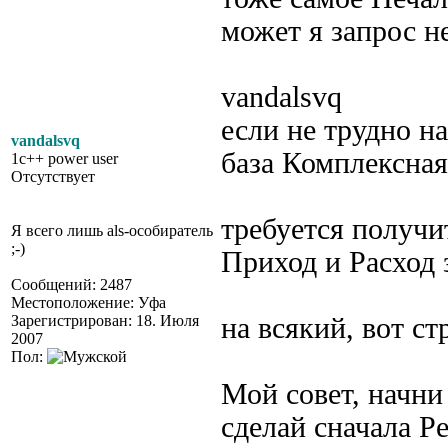
может я запрос н
vandalsvq
если не трудно н
vandalsvq
база Комплексная
1c++ power user
Отсутствует
требуется получи
Я всего лишь als-особиратель
;-)
Приход и Расход 
Сообщений: 2487
Местоположение: Уфа
Зарегистрирован: 18. Июля
на всякий, вот ст
2007
Пол:
Мой совет, начни 
сделай сначала Р