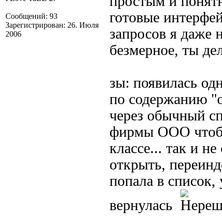
простым и понятн
готовые интерфе
Сообщений: 93
Зарегистрирован: 26. Июля
запросов я даже 
2006
безмерное, ты де
зы: появилась од
по содержанию "о
через обычный с
фирмы ООО чтобы
классе... так и н
открыть, переинд
попала в список, 
вернулась