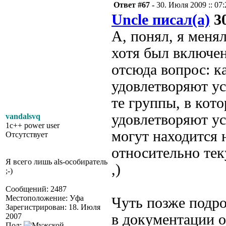
Ответ #67 -
30. Июля 2009 :: 07:
Uncle писал(а)
30
А, понял, я меня
хотя был включен
отсюда вопрос: к
удовлетворяют ус
те группы, в кот
удовлетворяют ус
vandalsvq
1c++ power user
могут находится 
Отсутствует
относительно те
Я всего лишь als-особиратель
,)
;-)
Сообщений: 2487
Местоположение: Уфа
Чуть позже подроб
Зарегистрирован: 18. Июля
в документации 
2007
Пол: