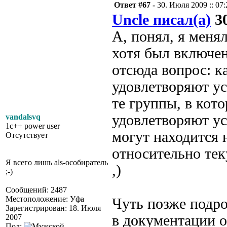
Ответ #67 -
30. Июля 2009 :: 07:
Uncle писал(а)
30
А, понял, я меня
хотя был включен
отсюда вопрос: к
удовлетворяют ус
те группы, в кот
удовлетворяют ус
vandalsvq
1c++ power user
могут находится 
Отсутствует
относительно те
Я всего лишь als-особиратель
,)
;-)
Сообщений: 2487
Местоположение: Уфа
Чуть позже подроб
Зарегистрирован: 18. Июля
в документации 
2007
Пол: