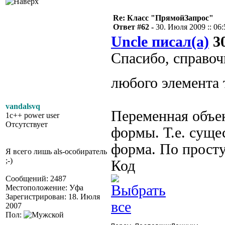
Re: Класс "ПрямойЗапрос"
Ответ #62 -
30. Июля 2009 :: 06:
Uncle писал(а)
30
Спасибо, справоч
любого элемента
vandalsvq
Переменная объе
1c++ power user
Отсутствует
формы. Т.е. суще
форма. По просту
Я всего лишь als-особиратель
;-)
Код
Сообщений: 2487
Местоположение: Уфа
Зарегистрирован: 18. Июля
2007
Пол: