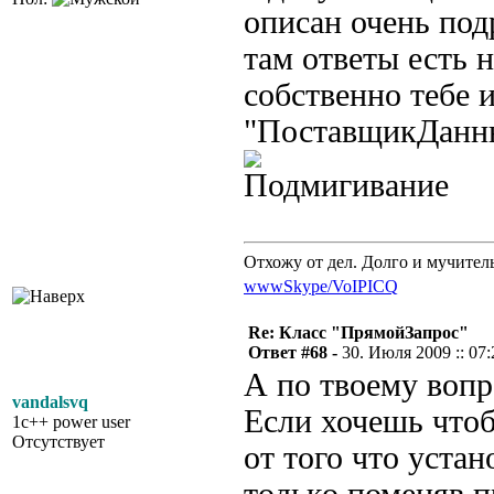
описан очень под
там ответы есть
собственно тебе 
"ПоставщикДанны
Отхожу от дел. Долго и мучител
www
Skype/VoIP
ICQ
Re: Класс "ПрямойЗапрос"
Ответ #68 -
30. Июля 2009 :: 07:
А по твоему вопро
vandalsvq
Если хочешь чтоб
1c++ power user
Отсутствует
от того что устан