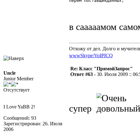
Перем ПоставщикДанных; 

в сааааамом само
Отхожу от дел. Долго и мучител
www
Skype/VoIP
ICQ
Re: Класс "ПрямойЗапрос"
Uncle
Ответ #63 -
30. Июля 2009 :: 06:
Junior Member
Отсутствует
супер
I Love YaBB 2!
Сообщений: 93
Зарегистрирован: 26. Июля
2006