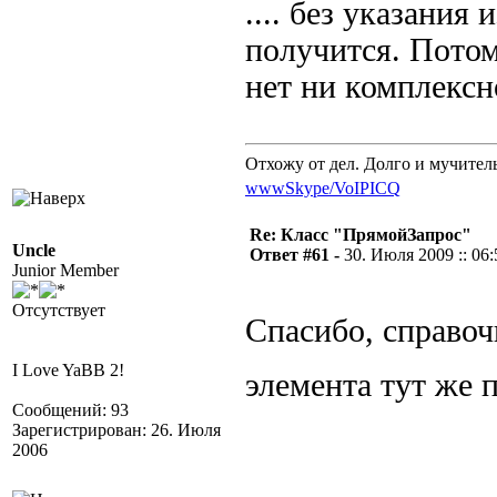
.... без указания
получится. Потом
нет ни комплекс
Отхожу от дел. Долго и мучител
www
Skype/VoIP
ICQ
Re: Класс "ПрямойЗапрос"
Uncle
Ответ #61 -
30. Июля 2009 :: 06:
Junior Member
Отсутствует
Спасибо, справоч
I Love YaBB 2!
элемента тут же
Сообщений: 93
Зарегистрирован: 26. Июля
2006