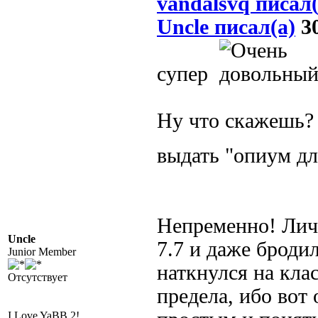
vandalsvq писал(
Uncle писал(а)
30
супер
Ну что скажешь? 
выдать "опиум дл
Непременно! Личн
Uncle
7.7 и даже броди
Junior Member
наткнулся на кла
Отсутствует
предела, ибо вот
I Love YaBB 2!