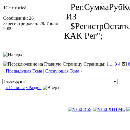
| Рег.СуммаРубК
1C++ rocks!
|ИЗ
Сообщений: 26
Зарегистрирован: 28. Июля
| $РегистрОстат
2009
КАК Рег";
Страницы:
1
...
3
4
[5]
‹
Предыдущая Тема
|
Следующая Тема
›
« Главная
‹ Раздел