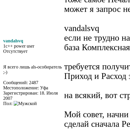
может я запрос н
vandalsvq
если не трудно н
vandalsvq
база Комплексная
1c++ power user
Отсутствует
требуется получи
Я всего лишь als-особиратель
;-)
Приход и Расход 
Сообщений: 2487
Местоположение: Уфа
Зарегистрирован: 18. Июля
на всякий, вот ст
2007
Пол:
Мой совет, начни 
сделай сначала Р