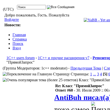
(UTC)
Добро пожаловать, Гость. Пожалуйста
Войдите
Новости:
Главная
Справка
Поиск
Вход
1С++ users forum
›
1С++ и прочие расширения v7
›
Репозито
"ПрямойЗапрос"
(Группа Модераторов: 1c++ moderator)
‹
Предыдущая Тема
|
Сл
Страницы:
1
...
3
4
[5]
Класс "ПрямойЗапр
Re: Класс "ПрямойЗапрос"
Ответ #60 -
30. Июля 2009 :: 06:
AntiBuh писал(а
тоже самое