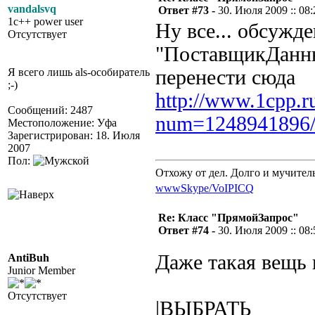
vandalsvq
Ответ #73 -
30. Июля 2009 :: 08:
1c++ power user
Ну все... обсужд
Отсутствует
"ПоставщикДанн
Я всего лишь als-особиратель
перенести сюда
;-)
http://www.1cpp.r
Сообщений: 2487
num=1248941896
Местоположение: Уфа
Зарегистрирован: 18. Июля
2007
Пол:
Отхожу от дел. Долго и мучител
www
Skype/VoIP
ICQ
Re: Класс "ПрямойЗапрос"
Ответ #74 -
30. Июля 2009 :: 08:
Даже такая вещь 
AntiBuh
Junior Member
Отсутствует
|ВЫБРАТЬ