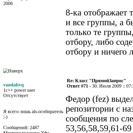
2006
8-ка отображает 
и все группы, а 
только те группы
отбору, либо сод
отбору и ничего 
Re: Класс "ПрямойЗапрос"
vandalsvq
Ответ #71 -
30. Июля 2009 :: 07:
1c++ power user
Отсутствует
Федор (fez) выде
репозитории с н
Я всего лишь als-особиратель
сообщения по сл
;-)
53,56,58,59,61-6
Сообщений: 2487
Местоположение: Уфа