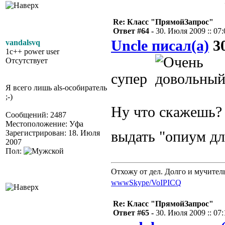
Re: Класс "ПрямойЗапрос"
Ответ #64 -
30. Июля 2009 :: 07:
Uncle писал(а)
30
vandalsvq
1c++ power user
Отсутствует
супер
Я всего лишь als-особиратель
;-)
Ну что скажешь? 
Сообщений: 2487
Местоположение: Уфа
Зарегистрирован: 18. Июля
выдать "опиум дл
2007
Пол:
Отхожу от дел. Долго и мучител
www
Skype/VoIP
ICQ
Re: Класс "ПрямойЗапрос"
Ответ #65 -
30. Июля 2009 :: 07: