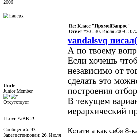
2006
Re: Класс "ПрямойЗапрос"
Ответ #70 -
30. Июля 2009 :: 07:
vandalsvq писал(
А по твоему вопро
Если хочешь что
независимо от тог
сделать это можн
Uncle
построения отбора
Junior Member
В текущем вариан
Отсутствует
иерархический п
I Love YaBB 2!
Кстати а как себя 8-
Сообщений: 93
Зарегистрирован: 26. Июля