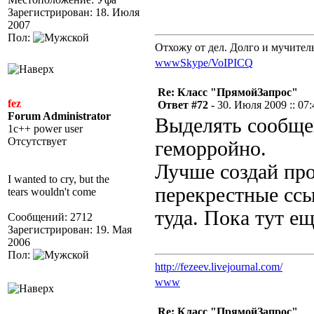
Зарегистрирован: 18. Июля
2007
Пол:
Отхожу от дел. Долго и мучител
www
Skype/VoIP
ICQ
Re: Класс "ПрямойЗапрос"
fez
Ответ #72 -
30. Июля 2009 :: 07:
Forum Administrator
Выделять сообще
1c++ power user
Отсутствует
геморройно.
Лучше создай про
I wanted to cry, but the
перекрестные ссы
tears wouldn't come
туда. Пока тут е
Сообщений: 2712
Зарегистрирован: 19. Мая
2006
Пол:
http://fezeev.livejournal.com/
www
Re: Класс "ПрямойЗапрос"