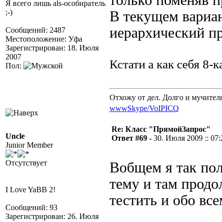
только поменяв п
Я всего лишь als-особиратель
;-)
В текущем вариан
иерархический п
Сообщений: 2487
Местоположение: Уфа
Зарегистрирован: 18. Июля
2007
Кстати а как себя 8-
Пол:
Отхожу от дел. Долго и мучител
www
Skype/VoIP
ICQ
Re: Класс "ПрямойЗапрос"
Uncle
Ответ #69 -
30. Июля 2009 :: 07:
Junior Member
Отсутствует
Вобщем я так пол
тему и там продо
I Love YaBB 2!
тестить и обо вс
Сообщений: 93
Зарегистрирован: 26. Июля