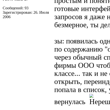
простым и понятн
готовые интерфе
Сообщений: 93
Зарегистрирован: 26. Июля
запросов я даже 
2006
безмерное, ты де
зы: появилась од
по содержанию "о
через обычный с
фирмы ООО чтобы
классе... так и н
открыть, переинд
попала в список, 
вернулась