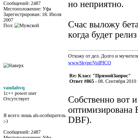
но неприятно.
Сообщений: 2487
Местоположение: Уфа
Зарегистрирован: 18. Июля
2007
Счас выложу бета
Пол:
когда будет релиз
Отхожу от дел. Долго и мучител
www
Skype/VoIP
ICQ
Re: Класс "ПрямойЗапрос"
Ответ #865 -
08. Сентября 2010 :
vandalsvq
1c++ power user
Собственно вот и
Отсутствует
оптимизирована 
Я всего лишь als-особиратель
DBF).
;-)
Сообщений: 2487
Местоположение: Уфа