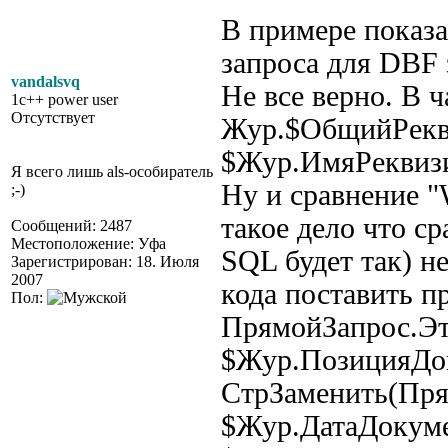
В примере показа
запроса для DBF 
vandalsvq
Не все верно. В 
1c++ power user
Отсутствует
Жур.$ОбщийРекви
$Жур.ИмяРеквизит
Я всего лишь als-особиратель
Ну и сравнение 
;-)
такое дело что ср
Сообщений: 2487
Местоположение: Уфа
SQL будет так) н
Зарегистрирован: 18. Июля
2007
кода поставить пр
Пол:
ПрямойЗапрос.Эт
$Жур.ПозицияДок
СтрЗаменить(Пр
$Жур.ДатаДокум