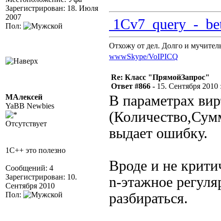
Зарегистрирован: 18. Июля
2007
1Cv7_query_-_bet
Пол:
Отхожу от дел. Долго и мучител
www
Skype/VoIP
ICQ
Re: Класс "ПрямойЗапрос"
Ответ #866 -
15. Сентября 2010 :
МАлексей
В параметрах вир
YaBB Newbies
(Количество,Сумм
Отсутствует
выдает ошибку.
1C++ это полезно
Вроде и не критич
Сообщений: 4
Зарегистрирован: 10.
n-этажное регуля
Сентября 2010
Пол:
разбираться.