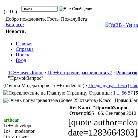
(UTC)
Добро пожаловать, Гость. Пожалуйста
Войдите
Новости:
Главная
Справка
Поиск
Вход
1С++ users forum
›
1С++ и прочие расширения v7
›
Репозито
"ПрямойЗапрос"
(Группа Модераторов: 1c++ moderator)
‹
Предыдущая Тема
|
Сл
Страницы:
1
...
56
57
[5
Класс "ПрямойЗапр
Re: Класс "ПрямойЗапрос"
Ответ #855 -
06. Сентября 2010 :
artbear
[quote author=cle
1c++ developer
date=1283664303]
1c++ moderator
Отсутствует