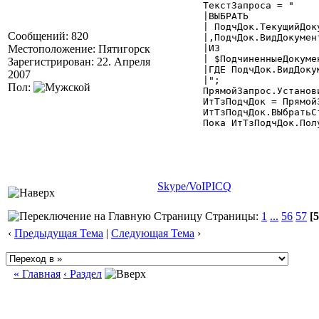
	ТекстЗапроса = "

	|ВЫБРАТЬ

	| ПодчДок.ТекущийДокумент КАК [ДокСф $Документ]

Сообщений: 820
	|,ПодчДок.ВидДокумента КАК ДокСф_вид

Местоположение: Пятигорск
	|ИЗ

	| $ПодчиненныеДокументы.Потомки(:ДокОсн,,) КАК ПодчДок

Зарегистрирован: 22. Апреля
	|ГДЕ ПодчДок.ВидДокумента = $ВидДокумента."+ВидСФ+"

2007
	|";

Пол:
	ПрямойЗапрос.УстановитьТекстовыйПараметр("ДокОсн",Конт.ТекущийДокумент());

	ИтТзПодчДок = ПрямойЗапрос.Выполнить("ИндексированнаяТаблица",ТекстЗапроса);

	ИтТзПодчДок.ВЫбратьСтроки();

	Пока ИтТзПодчДок.ПолучитьСтроку()=1 Цикл

Skype/VoIP
ICQ
Страницы:
1
...
56
57
[5
‹
Предыдущая Тема
|
Следующая Тема
›
« Главная
‹ Раздел