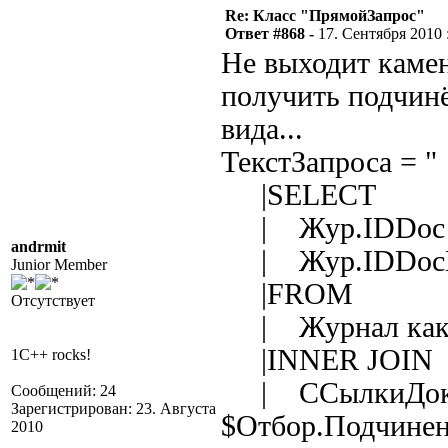
Re: Класс "ПрямойЗапрос"
Ответ #868 -
17. Сентября 2010 :
Не выходит камен
получить подчин
вида...
ТекстЗапроса = "
|SELECT
| Жур.IDDoc [Д
andrmit
| Жур.IDDocDe
Junior Member
|FROM
Отсутствует
| Журнал как
|INNER JOIN
1C++ rocks!
| ССылкиДокум
Сообщений: 24
Зарегистрирован: 23. Августа
$Отбор.Подчине
2010