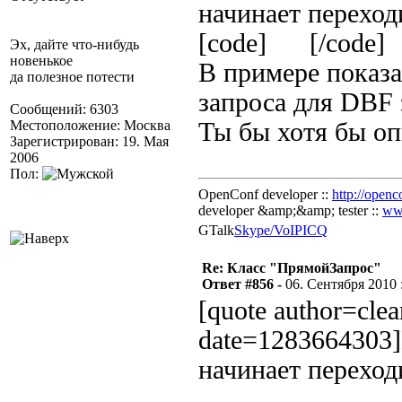
начинает переход
[code] [/code]
Эх, дайте что-нибудь
новенькое
В примере показа
да полезное потести
запроса для DBF 
Сообщений: 6303
Местоположение: Москва
Ты бы хотя бы оп
Зарегистрирован: 19. Мая
2006
Пол:
OpenConf developer ::
http://openc
developer &amp;&amp; tester ::
ww
GTalk
Skype/VoIP
ICQ
Re: Класс "ПрямойЗапрос"
Ответ #856 -
06. Сентября 2010 :
[quote author=cle
date=1283664303]
начинает переход