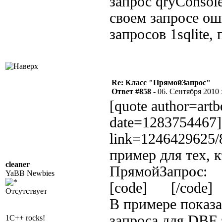
запрос qryConsole
своем запросе ош
запросов 1sqlite,
Re: Класс "ПрямойЗапрос"
Ответ #858 -
06. Сентября 2010 :
[quote author=art
date=1283754467][
link=1246429625
пример для тех, 
cleaner
ПрямойЗапрос:
YaBB Newbies
[code] [/code]
Отсутствует
В примере показа
запроса для DBF 
1C++ rocks!