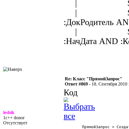
| $Отбор.Г
| $Отбор.Д
:ДокРодитель A
| $Отбор.Д
:НачДата AND :К
Re: Класс "ПрямойЗапрос"
Ответ #869 -
18. Сентября 2010 :
Код
leshik
1c++ donor
Отсутствует
	ПрямойЗапрос = СоздатьОбъект("ПрямойЗапрос");
