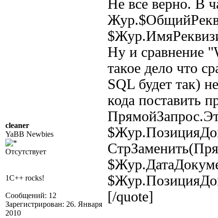
Не все верно. В 
Жур.$ОбщийРекви
$Жур.ИмяРеквизит
Ну и сравнение 
такое дело что ср
SQL будет так) н
кода поставить пр
ПрямойЗапрос.Эт
cleaner
$Жур.ПозицияДок
YaBB Newbies
СтрЗаменить(Пр
Отсутствует
$Жур.ДатаДокум
$Жур.ПозицияДок
1C++ rocks!
[/quote]
Сообщений: 12
Зарегистрирован: 26. Января
2010