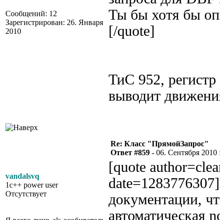
Ты бы хотя бы оп
Сообщений: 12
Зарегистрирован: 26. Января
[/quote]
2010
ТиС 952, регистр
выводит движения
Re: Класс "ПрямойЗапрос"
Ответ #859 -
06. Сентября 2010 :
[quote author=cle
vandalsvq
date=1283776307]
1c++ power user
Отсутствует
документации, чт
автоматическая no