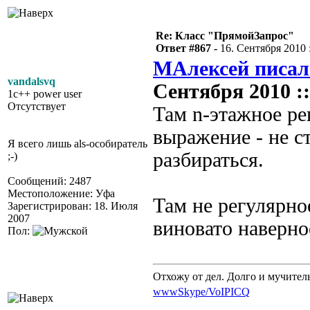
Re: Класс "ПрямойЗапрос"
Ответ #867 -
16. Сентября 2010 :
МАлексей писал
vandalsvq
Сентября 2010 ::
1c++ power user
Отсутствует
Там n-этажное ре
выражение - не с
Я всего лишь als-особиратель
разбираться.
;-)
Сообщений: 2487
Местоположение: Уфа
Там не регулярн
Зарегистрирован: 18. Июля
2007
виновато наверно
Пол:
Отхожу от дел. Долго и мучител
www
Skype/VoIP
ICQ