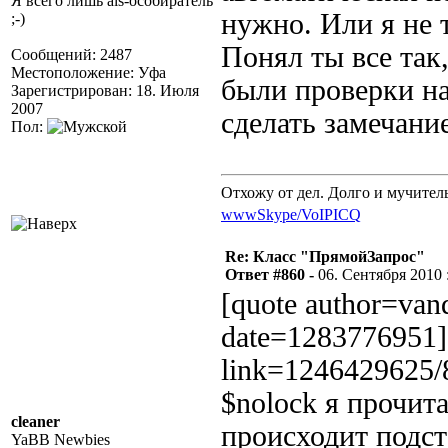
Я всего лишь als-особиратель
нужно. Или я не т
;-)
Понял ты все так,
Сообщений: 2487
Местоположение: Уфа
были проверки на
Зарегистрирован: 18. Июля
2007
сделать замечание
Пол:
Отхожу от дел. Долго и мучител
www
Skype/VoIP
ICQ
Re: Класс "ПрямойЗапрос"
Ответ #860 -
06. Сентября 2010 :
[quote author=va
date=1283776951][
link=1246429625/
$nolock я прочит
cleaner
происходит подст
YaBB Newbies