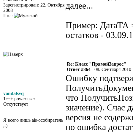
далее...
Зарегистрирован: 22. Октября
2008
Пол:
Пример: ДатаТА =
остатков - 03.09.
Re: Класс "ПрямойЗапрос"
Ответ #864 -
08. Сентября 2010 :
Ошибку подтверж
ПолучитьДокумен
vandalsvq
что ПолучитьПоз
1c++ power user
Отсутствует
значение). Счас 
версия не содерж
Я всего лишь als-особиратель
но ошибка достат
;-)