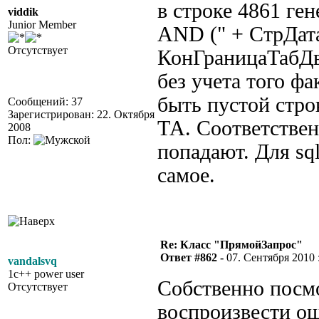
в строке 4861 ге
viddik
Junior Member
AND (" + СтрДата
Отсутствует
КонГраницаТабДв
без учета того фа
быть пустой стро
Сообщений: 37
Зарегистрирован: 22. Октября
ТА. Соответствен
2008
Пол:
попадают. Для sql
самое.
Re: Класс "ПрямойЗапрос"
Ответ #862 -
07. Сентября 2010 :
vandalsvq
1c++ power user
Собственно посмо
Отсутствует
воспроизвести о