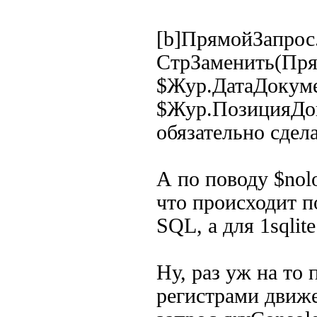
[b]ПрямойЗапрос
СтрЗаменить(Пр
$Жур.ДатаДокум
$Жур.ПозицияДок
обязательно сдел
А по поводу $nol
что происходит п
SQL, а для 1sqlit
Ну, раз уж на то
регистрами движе