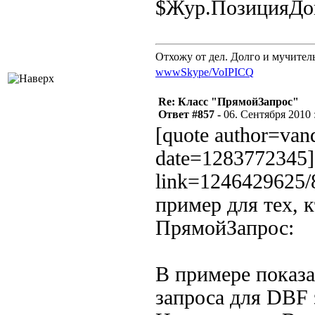
$Жур.ПозицияДок
Отхожу от дел. Долго и мучител
www
Skype/VoIP
ICQ
Re: Класс "ПрямойЗапрос"
Ответ #857 -
06. Сентября 2010 :
[quote author=va
date=1283772345][
link=1246429625
пример для тех, 
ПрямойЗапрос:
В примере показа
запроса для DBF 