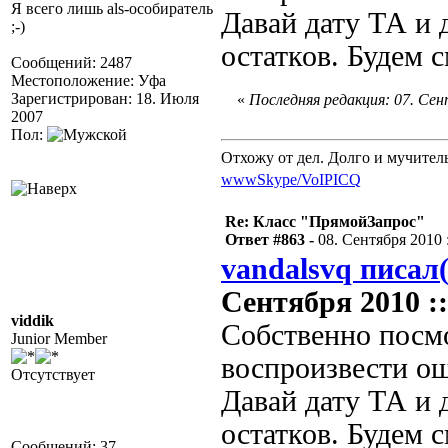
Я всего лишь als-особиратель
Давай дату ТА и 
;-)
остатков. Будем с
Сообщений: 2487
Местоположение: Уфа
Зарегистрирован: 18. Июля
«
Последняя редакция: 07. Сент
2007
Пол:
Отхожу от дел. Долго и мучител
www
Skype/VoIP
ICQ
Re: Класс "ПрямойЗапрос"
Ответ #863 -
08. Сентября 2010 :
vandalsvq писал(
Сентября 2010 ::
viddik
Собственно посмо
Junior Member
воспроизвести о
Отсутствует
Давай дату ТА и 
остатков. Будем 
Сообщений: 37