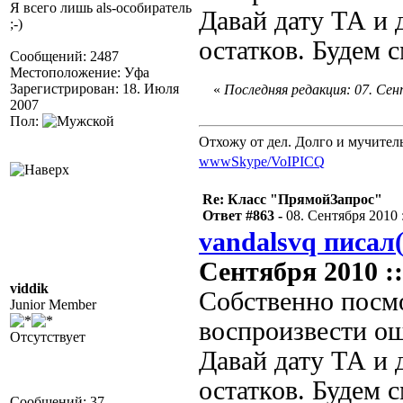
Я всего лишь als-особиратель
Давай дату ТА и 
;-)
остатков. Будем с
Сообщений: 2487
Местоположение: Уфа
Зарегистрирован: 18. Июля
«
Последняя редакция: 07. Сент
2007
Пол:
Отхожу от дел. Долго и мучител
www
Skype/VoIP
ICQ
Re: Класс "ПрямойЗапрос"
Ответ #863 -
08. Сентября 2010 :
vandalsvq писал(
Сентября 2010 ::
viddik
Собственно посмо
Junior Member
воспроизвести о
Отсутствует
Давай дату ТА и 
остатков. Будем 
Сообщений: 37