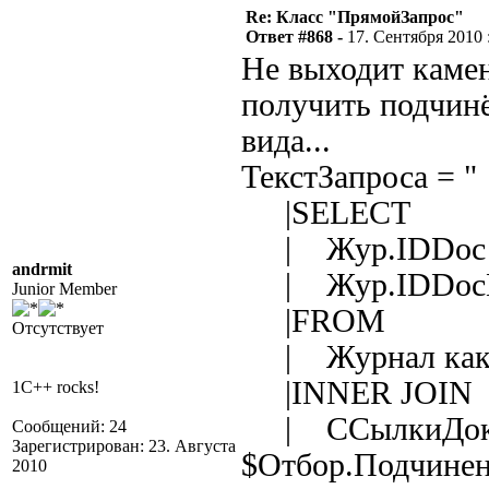
Re: Класс "ПрямойЗапрос"
Ответ #868 -
17. Сентября 2010 :
Не выходит камен
получить подчин
вида...
ТекстЗапроса = "
|SELECT
| Жур.IDDoc [Д
andrmit
| Жур.IDDocDe
Junior Member
|FROM
Отсутствует
| Журнал как
|INNER JOIN
1C++ rocks!
| ССылкиДокум
Сообщений: 24
Зарегистрирован: 23. Августа
$Отбор.Подчине
2010