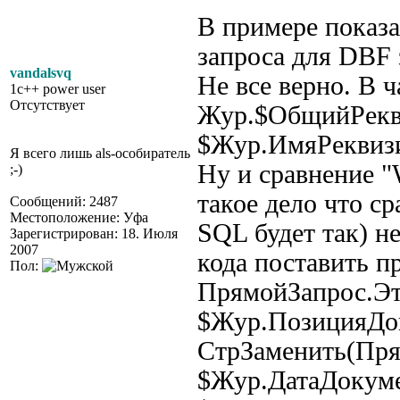
В примере показа
запроса для DBF 
vandalsvq
Не все верно. В 
1c++ power user
Отсутствует
Жур.$ОбщийРекви
$Жур.ИмяРеквизит
Я всего лишь als-особиратель
Ну и сравнение 
;-)
такое дело что ср
Сообщений: 2487
Местоположение: Уфа
SQL будет так) н
Зарегистрирован: 18. Июля
2007
кода поставить пр
Пол:
ПрямойЗапрос.Эт
$Жур.ПозицияДок
СтрЗаменить(Пр
$Жур.ДатаДокум