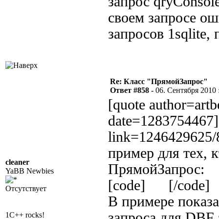
запрос qryConsole
своем запросе ош
запросов 1sqlite,
Re: Класс "ПрямойЗапрос"
Ответ #858 -
06. Сентября 2010 :
[quote author=art
date=1283754467][
link=1246429625
пример для тех, 
cleaner
ПрямойЗапрос:
YaBB Newbies
[code] [/code]
Отсутствует
В примере показа
запроса для DBF 
1C++ rocks!