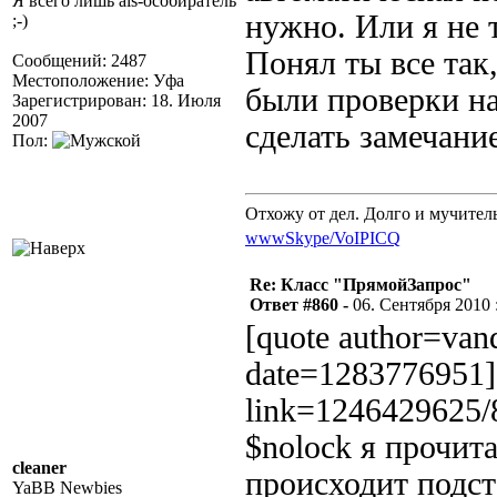
Я всего лишь als-особиратель
нужно. Или я не т
;-)
Понял ты все так,
Сообщений: 2487
Местоположение: Уфа
были проверки на
Зарегистрирован: 18. Июля
2007
сделать замечание
Пол:
Отхожу от дел. Долго и мучител
www
Skype/VoIP
ICQ
Re: Класс "ПрямойЗапрос"
Ответ #860 -
06. Сентября 2010 :
[quote author=va
date=1283776951][
link=1246429625/
$nolock я прочит
cleaner
происходит подст
YaBB Newbies