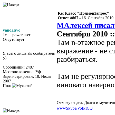
Re: Класс "ПрямойЗапрос"
Ответ #867 -
16. Сентября 2010 :
МАлексей писал
vandalsvq
Сентября 2010 ::
1c++ power user
Отсутствует
Там n-этажное ре
выражение - не с
Я всего лишь als-особиратель
разбираться.
;-)
Сообщений: 2487
Местоположение: Уфа
Там не регулярн
Зарегистрирован: 18. Июля
2007
виновато наверно
Пол:
Отхожу от дел. Долго и мучител
www
Skype/VoIP
ICQ