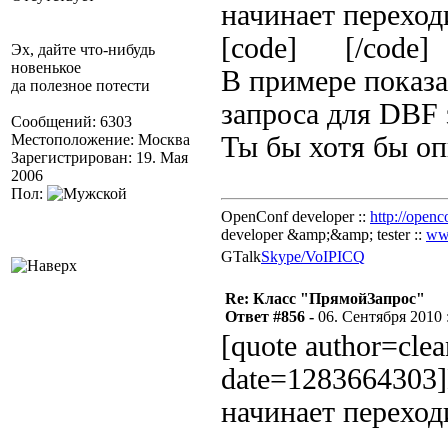
начинает переход
[code] [/code]
Эх, дайте что-нибудь
новенькое
В примере показа
да полезное потести
запроса для DBF 
Сообщений: 6303
Местоположение: Москва
Ты бы хотя бы оп
Зарегистрирован: 19. Мая
2006
Пол:
OpenConf developer ::
http://openc
developer &amp;&amp; tester ::
ww
GTalk
Skype/VoIP
ICQ
Re: Класс "ПрямойЗапрос"
Ответ #856 -
06. Сентября 2010 :
[quote author=cle
date=1283664303]
начинает переход