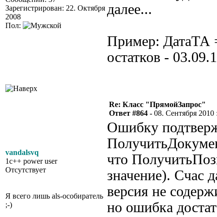
далее...
Зарегистрирован: 22. Октября
2008
Пол:
Пример: ДатаТА =
остатков - 03.09.
Re: Класс "ПрямойЗапрос"
Ответ #864 -
08. Сентября 2010 :
Ошибку подтверж
ПолучитьДокумен
vandalsvq
что ПолучитьПоз
1c++ power user
Отсутствует
значение). Счас 
версия не содерж
Я всего лишь als-особиратель
но ошибка достат
;-)