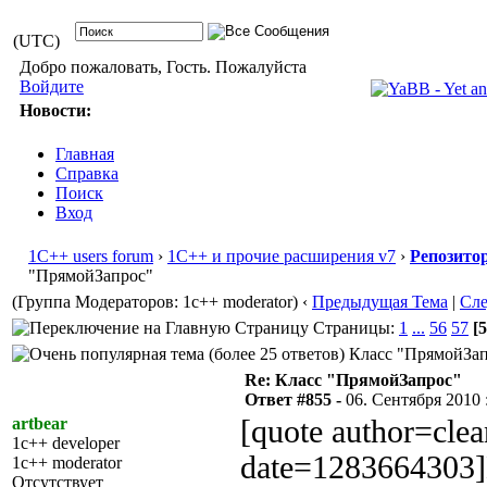
(UTC)
Добро пожаловать, Гость. Пожалуйста
Войдите
Новости:
Главная
Справка
Поиск
Вход
1С++ users forum
›
1С++ и прочие расширения v7
›
Репозито
"ПрямойЗапрос"
(Группа Модераторов: 1c++ moderator)
‹
Предыдущая Тема
|
Сл
Страницы:
1
...
56
57
[5
Класс "ПрямойЗапр
Re: Класс "ПрямойЗапрос"
Ответ #855 -
06. Сентября 2010 :
artbear
[quote author=cle
1c++ developer
date=1283664303]
1c++ moderator
Отсутствует