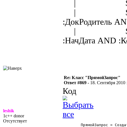
| $Отбор.Г
| $Отбор.Д
:ДокРодитель A
| $Отбор.Д
:НачДата AND :К
Re: Класс "ПрямойЗапрос"
Ответ #869 -
18. Сентября 2010 :
Код
leshik
1c++ donor
Отсутствует
	ПрямойЗапрос = СоздатьОбъект("ПрямойЗапрос");
