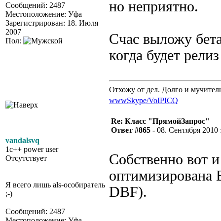
но неприятно.
Сообщений: 2487
Местоположение: Уфа
Зарегистрирован: 18. Июля
2007
Счас выложу бета
Пол:
когда будет релиз
Отхожу от дел. Долго и мучител
www
Skype/VoIP
ICQ
Re: Класс "ПрямойЗапрос"
Ответ #865 -
08. Сентября 2010 :
vandalsvq
1c++ power user
Собственно вот и
Отсутствует
оптимизирована 
Я всего лишь als-особиратель
DBF).
;-)
Сообщений: 2487
Местоположение: Уфа