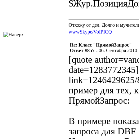
$Жур.ПозицияДок
Отхожу от дел. Долго и мучител
www
Skype/VoIP
ICQ
Re: Класс "ПрямойЗапрос"
Ответ #857 -
06. Сентября 2010 :
[quote author=va
date=1283772345][
link=1246429625
пример для тех, 
ПрямойЗапрос:
В примере показа
запроса для DBF 