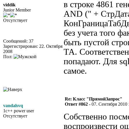
в строке 4861 ге
viddik
Junior Member
AND (" + СтрДата
Отсутствует
КонГраницаТабДв
без учета того фа
быть пустой стро
Сообщений: 37
Зарегистрирован: 22. Октября
ТА. Соответствен
2008
Пол:
попадают. Для sql
самое.
Re: Класс "ПрямойЗапрос"
Ответ #862 -
07. Сентября 2010 :
vandalsvq
1c++ power user
Собственно посмо
Отсутствует
воспроизвести о