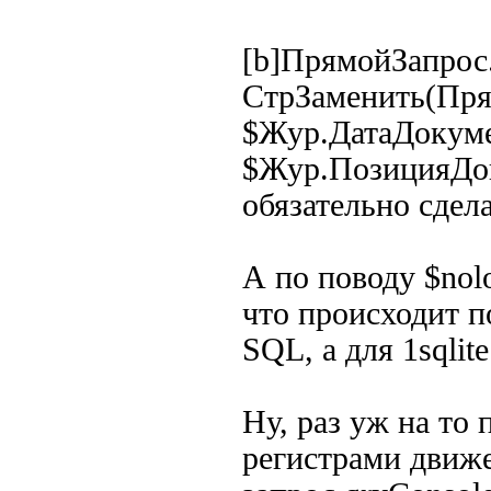
[b]ПрямойЗапрос
СтрЗаменить(Пр
$Жур.ДатаДокум
$Жур.ПозицияДок
обязательно сдел
А по поводу $nol
что происходит п
SQL, а для 1sqlit
Ну, раз уж на то
регистрами движе