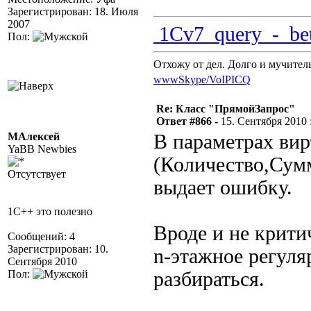
Зарегистрирован: 18. Июля
2007
1Cv7_query_-_bet
Пол:
Отхожу от дел. Долго и мучител
www
Skype/VoIP
ICQ
Re: Класс "ПрямойЗапрос"
Ответ #866 -
15. Сентября 2010 :
МАлексей
В параметрах вир
YaBB Newbies
(Количество,Сумм
Отсутствует
выдает ошибку.
1C++ это полезно
Вроде и не критич
Сообщений: 4
Зарегистрирован: 10.
n-этажное регуля
Сентября 2010
Пол:
разбираться.