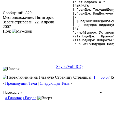
	ТекстЗапроса = "

	|ВЫБРАТЬ

	| ПодчДок.ТекущийДокумент КАК [ДокСф $Документ]

Сообщений: 820
	|,ПодчДок.ВидДокумента КАК ДокСф_вид

Местоположение: Пятигорск
	|ИЗ

	| $ПодчиненныеДокументы.Потомки(:ДокОсн,,) КАК ПодчДок

Зарегистрирован: 22. Апреля
	|ГДЕ ПодчДок.ВидДокумента = $ВидДокумента."+ВидСФ+"

2007
	|";

Пол:
	ПрямойЗапрос.УстановитьТекстовыйПараметр("ДокОсн",Конт.ТекущийДокумент());

	ИтТзПодчДок = ПрямойЗапрос.Выполнить("ИндексированнаяТаблица",ТекстЗапроса);

	ИтТзПодчДок.ВЫбратьСтроки();

	Пока ИтТзПодчДок.ПолучитьСтроку()=1 Цикл

Skype/VoIP
ICQ
Страницы:
1
...
56
57
[5
‹
Предыдущая Тема
|
Следующая Тема
›
« Главная
‹ Раздел