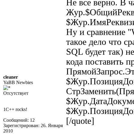
Не все верно. В 
Жур.$ОбщийРекви
$Жур.ИмяРеквизит
Ну и сравнение 
такое дело что ср
SQL будет так) н
кода поставить пр
ПрямойЗапрос.Эт
cleaner
$Жур.ПозицияДок
YaBB Newbies
СтрЗаменить(Пр
Отсутствует
$Жур.ДатаДокум
$Жур.ПозицияДок
1C++ rocks!
[/quote]
Сообщений: 12
Зарегистрирован: 26. Января
2010