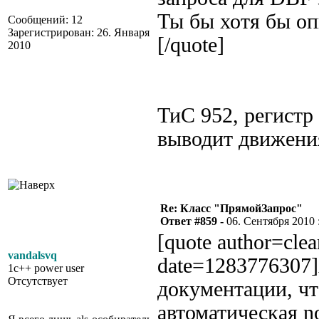
Ты бы хотя бы оп
Сообщений: 12
Зарегистрирован: 26. Января
[/quote]
2010
ТиС 952, регистр
выводит движения
Re: Класс "ПрямойЗапрос"
Ответ #859 -
06. Сентября 2010 :
[quote author=cle
vandalsvq
date=1283776307]
1c++ power user
Отсутствует
документации, чт
автоматическая no