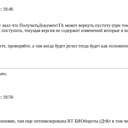
: 18:46
 знал что ПолучитьДокументТА может вернуть пустоту (при то
к поступить, текущая версия не содержит изменений которые я х
е, проверяйте, а там когда будет релиз тогда будет как положено
ьно.
: 18:50
нениями, там еще оптимизирована ВТ БИОбороты (ДтКт в том чи