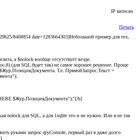
IP записан
Печать
46429625/840#854 date=1283664303]Небольшой пример для тех,
та, а $nolock вообще отсутствует везде.
oc,8) (для SQL будет так) не самое хорошее решение. Проще
а $Жур.ПозицияДокумента. Т.е. ПрямойЗапрос.Текст =
ента");
ERE $Жур.ПозицияДокумента");"[/b]
 nolock для SQL, а для 1sqlite это и не нужно. Или я не так
вить руками запрос qryConsole, первый раз я даже долго
)