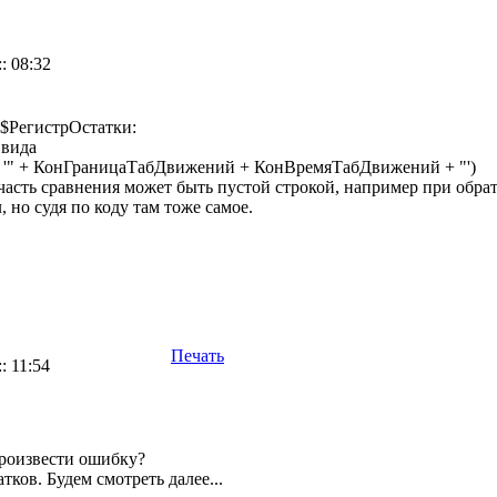
: 08:32
. $РегистрОстатки:
 вида
 '" + КонГраницаТабДвижений + КонВремяТабДвижений + "')
я часть сравнения может быть пустой строкой, например при обр
, но судя по коду там тоже самое.
Печать
: 11:54
произвести ошибку?
тков. Будем смотреть далее...