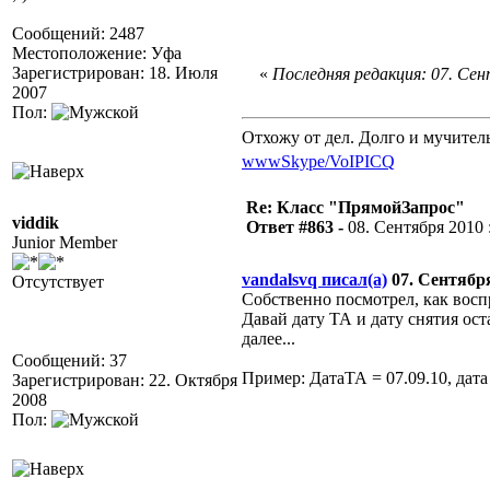
Сообщений: 2487
Местоположение: Уфа
Зарегистрирован: 18. Июля
«
Последняя редакция: 07. Сент
2007
Пол:
Отхожу от дел. Долго и мучител
www
Skype/VoIP
ICQ
Re: Класс "ПрямойЗапрос"
viddik
Ответ #863 -
08. Сентября 2010 :
Junior Member
vandalsvq писал(а)
07. Сентября 
Отсутствует
Собственно посмотрел, как вос
Давай дату ТА и дату снятия ост
далее...
Сообщений: 37
Пример: ДатаТА = 07.09.10, дата 
Зарегистрирован: 22. Октября
2008
Пол: