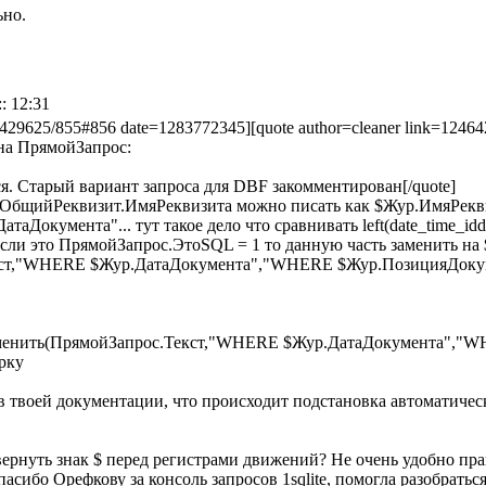
ьно.
: 12:31
46429625/855#856 date=1283772345][quote author=cleaner link=12
 на ПрямойЗапрос:
ся. Старый вариант запроса для DBF закомментирован[/quote]
$ОбщийРеквизит.ИмяРеквизита можно писать как $Жур.ИмяРеквизи
Документа"... тут такое дело что сравнивать left(date_time_idd
 если это ПрямойЗапрос.ЭтоSQL = 1 то данную часть заменить н
кст,"WHERE $Жур.ДатаДокумента","WHERE $Жур.ПозицияДокум
аменить(ПрямойЗапрос.Текст,"WHERE $Жур.ДатаДокумента","WH
рку
в твоей документации, что происходит подстановка автоматическая
вернуть знак $ перед регистрами движений? Не очень удобно пра
асибо Орефкову за консоль запросов 1sqlite, помогла разобраться