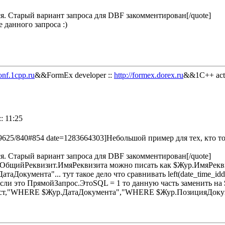
ся. Старый вариант запроса для DBF закомментирован[/quote]
 данного запроса :)
onf.1cpp.ru
&&FormEx developer ::
http://formex.dorex.ru
&&1C++ acti
: 11:25
429625/840#854 date=1283664303]Небольшой пример для тех, кто 
ся. Старый вариант запроса для DBF закомментирован[/quote]
$ОбщийРеквизит.ИмяРеквизита можно писать как $Жур.ИмяРеквизи
Документа"... тут такое дело что сравнивать left(date_time_idd
 если это ПрямойЗапрос.ЭтоSQL = 1 то данную часть заменить н
кст,"WHERE $Жур.ДатаДокумента","WHERE $Жур.ПозицияДокум