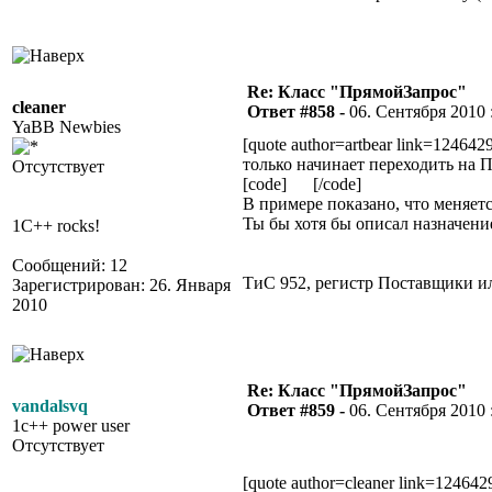
Re: Класс "ПрямойЗапрос"
cleaner
Ответ #858 -
06. Сентября 2010 :
YaBB Newbies
[quote author=artbear link=1246
только начинает переходить на 
Отсутствует
[code] [/code]
В примере показано, что меняет
Ты бы хотя бы описал назначение 
1C++ rocks!
Сообщений: 12
ТиС 952, регистр Поставщики и
Зарегистрирован: 26. Января
2010
Re: Класс "ПрямойЗапрос"
vandalsvq
Ответ #859 -
06. Сентября 2010 :
1c++ power user
Отсутствует
[quote author=cleaner link=1246