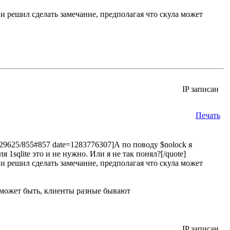
 и решил сделать замечание, предполагая что скула может
IP записан
Печать
6429625/855#857 date=1283776307]А по поводу $nolock я
1sqlite это и не нужно. Или я не так понял?[/quote]
 и решил сделать замечание, предполагая что скула может
о может быть, клиенты разные бывают
IP записан