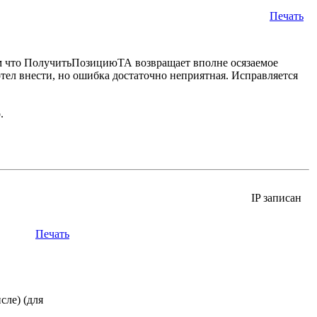
Печать
м что ПолучитьПозициюТА возвращает вполне осязаемое
отел внести, но ошибка достаточно неприятная. Исправляется
.
IP записан
Печать
сле) (для