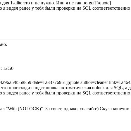
 для 1sqlite это и не нужно. Или я не так понял?[/quote]
то я видел ранее у тебя были проверки на SQL соответветственно
ьно.
: 12:50
46429625/855#859 date=1283776951][quote author=cleaner link=124
что происходит подстановка автоматическая nolock для SQL, а для 
то я видел ранее у тебя были проверки на SQL соответветственно
елал "With (NOLOCK)". За совет, однако, спасибо:) Скула конечн