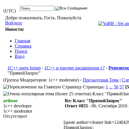
(UTC)
Добро пожаловать, Гость. Пожалуйста
Войдите
Новости:
Главная
Справка
Поиск
Вход
1С++ users forum
›
1С++ и прочие расширения v7
›
Репозито
"ПрямойЗапрос"
(Группа Модераторов: 1c++ moderator)
‹
Предыдущая Тема
|
Сл
Страницы:
1
...
56
57
[5
Класс "ПрямойЗапр
artbear
Re: Класс "ПрямойЗапрос"
1c++ developer
Ответ #855 -
06. Сентября 2010 :
1c++ moderator
Отсутствует
[quote author=cleaner link=1246
ПрямойЗапрос: