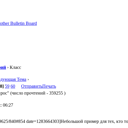
рий
› Класс
едующая Тема
›
8]
59
60
Отправить
Печать
ос" (число прочтений - 359255 )
: 06:27
429625/840#854 date=1283664303]Небольшой пример для тех, кто т