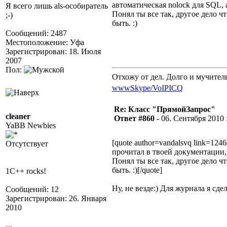
автоматическая nolock для SQL, а
Я всего лишь als-особиратель
Понял ты все так, другое дело ч
;-)
быть. :)
Сообщений: 2487
Местоположение: Уфа
Зарегистрирован: 18. Июля
2007
Пол:
Отхожу от дел. Долго и мучител
www
Skype/VoIP
ICQ
Re: Класс "ПрямойЗапрос"
cleaner
Ответ #860 -
06. Сентября 2010 :
YaBB Newbies
[quote author=vandalsvq link=12
Отсутствует
прочитал в твоей документации, 
Понял ты все так, другое дело ч
быть. :)[/quote]
1C++ rocks!
Ну, не везде:) Для журнала я сд
Сообщений: 12
Зарегистрирован: 26. Января
2010