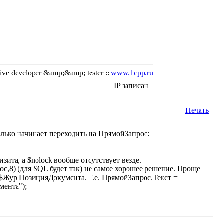
ve developer &amp;&amp; tester ::
www.1cpp.ru
IP записан
Печать
только начинает переходить на ПрямойЗапрос:
та, а $nolock вообще отсутствует везде.
oc,8) (для SQL будет так) не самое хорошее решение. Проще
а $Жур.ПозицияДокумента. Т.е. ПрямойЗапрос.Текст =
ента");