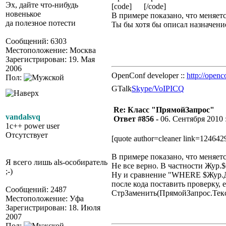
Эх, дайте что-нибудь
[code] [/code]
новенькое
В примере показано, что меняет
да полезное потести
Ты бы хотя бы описал назначение
Сообщений: 6303
Местоположение: Москва
Зарегистрирован: 19. Мая
2006
OpenConf developer ::
http://openc
Пол:
GTalk
Skype/VoIP
ICQ
Re: Класс "ПрямойЗапрос"
vandalsvq
Ответ #856 -
06. Сентября 2010 :
1c++ power user
Отсутствует
[quote author=cleaner link=1246
В примере показано, что меняет
Я всего лишь als-особиратель
Не все верно. В частности Жур.
;-)
Ну и сравнение "WHERE $Жур.Дата
после кода поставить проверку,
Сообщений: 2487
СтрЗаменить(ПрямойЗапрос.Те
Местоположение: Уфа
Зарегистрирован: 18. Июля
2007
Пол: