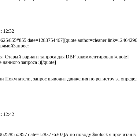
: 12:32
429625/855#855 date=1283754467][quote author=cleaner link=12464
ПрямойЗапрос:
ся. Старый вариант запроса для DBF закомментирован[/quote]
данного запроса :)[/quote]
ли Покупатели, запрос выводит движения по регистру за опред
: 12:42
429625/855#857 date=1283776307]А по поводу $nolock я прочитал 