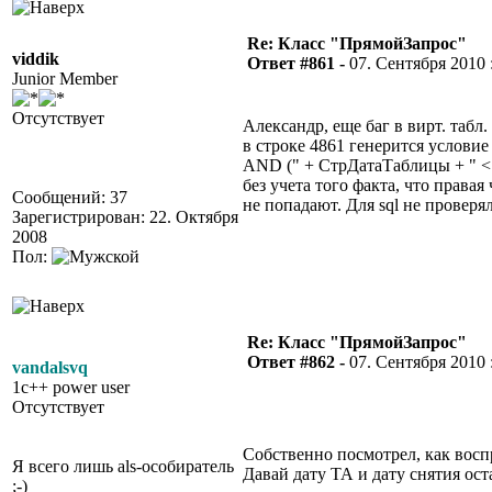
Re: Класс "ПрямойЗапрос"
viddik
Ответ #861 -
07. Сентября 2010 :
Junior Member
Отсутствует
Александр, еще баг в вирт. табл
в строке 4861 генерится условие
AND (" + СтрДатаТаблицы + " <
без учета того факта, что права
Сообщений: 37
не попадают. Для sql не проверял
Зарегистрирован: 22. Октября
2008
Пол:
Re: Класс "ПрямойЗапрос"
Ответ #862 -
07. Сентября 2010 :
vandalsvq
1c++ power user
Отсутствует
Собственно посмотрел, как вос
Я всего лишь als-особиратель
Давай дату ТА и дату снятия оста
;-)