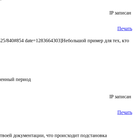
IP записан
Печать
29625/840#854 date=1283664303]Небольшой пример для тех, кто
еленный период
IP записан
Печать
в твоей документации, что происходит подстановка