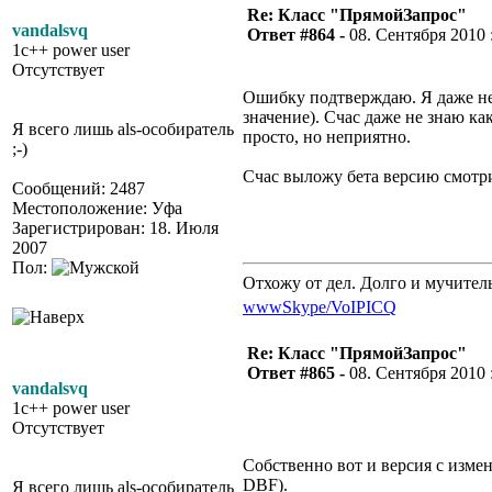
Re: Класс "ПрямойЗапрос"
vandalsvq
Ответ #864 -
08. Сентября 2010 :
1c++ power user
Отсутствует
Ошибку подтверждаю. Я даже не
значение). Счас даже не знаю ка
Я всего лишь als-особиратель
просто, но неприятно.
;-)
Счас выложу бета версию смотрит
Сообщений: 2487
Местоположение: Уфа
Зарегистрирован: 18. Июля
2007
Пол:
Отхожу от дел. Долго и мучител
www
Skype/VoIP
ICQ
Re: Класс "ПрямойЗапрос"
Ответ #865 -
08. Сентября 2010 :
vandalsvq
1c++ power user
Отсутствует
Собственно вот и версия с изме
DBF).
Я всего лишь als-особиратель