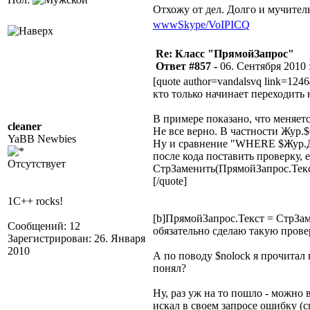
Отхожу от дел. Долго и мучител
www
Skype/VoIP
ICQ
Re: Класс "ПрямойЗапрос"
Ответ #857 -
06. Сентября 2010 :
[quote author=vandalsvq link=12
кто только начинает переходить
В примере показано, что меняет
cleaner
Не все верно. В частности Жур.
YaBB Newbies
Ну и сравнение "WHERE $Жур.Дата
после кода поставить проверку,
Отсутствует
СтрЗаменить(ПрямойЗапрос.Те
[/quote]
1C++ rocks!
[b]ПрямойЗапрос.Текст = СтрЗ
Сообщений: 12
обязательно сделаю такую прове
Зарегистрирован: 26. Января
2010
А по поводу $nolock я прочитал 
понял?
Ну, раз уж на то пошло - можно 
искал в своем запросе ошибку (сп