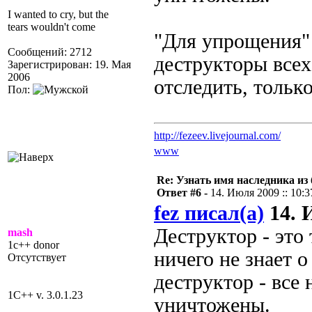
I wanted to cry, but the
tears wouldn't come
"Для упрощения" 
Сообщений: 2712
деструкторы всех
Зарегистрирован: 19. Мая
2006
отследить, тольк
Пол:
http://fezeev.livejournal.com/
www
Re: Узнать имя наследника из 
Ответ #6 -
14. Июля 2009 :: 10:3
fez писал(а)
14. И
Деструктор - это
mash
1c++ donor
ничего не знает 
Отсутствует
деструктор - все
1C++ v. 3.0.1.23
уничтожены.