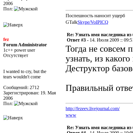
2006
Пол:
Поспешность наносит ущерб
GTalk
Skype/VoIP
ICQ
Re: Узнать имя наследника из 
fez
Ответ #3 -
14. Июля 2009 :: 09:5
Forum Administrator
Тогда не совсем 
1c++ power user
Отсутствует
узнать, из каког
Деструктор базов
I wanted to cry, but the
tears wouldn't come
Правильный ответ
Сообщений: 2712
Зарегистрирован: 19. Мая
2006
Пол:
http://fezeev.livejournal.com/
www
Re: Узнать имя наследника из 
Ответ #4 -
14. Июля 2009 :: 10:0