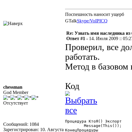
Поспешность наносит ущерб
GTalk
Skype/VoIP
ICQ
Re: Узнать имя наследника из 
Ответ #1 -
14. Июля 2009 :: 05:2
Проверил, все д
работать.
Метод в базовом 
Код
chessman
God Member
Отсутствует
Процедура КтоЯ() Экспорт

Сообщений: 1084
	Message(This());

Зарегистрирован: 10. Августа
КонецПроцедуры
