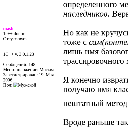
определенного м
наследников
. Вер
mash
Но как не кручус
1c++ donor
Отсутствует
тоже с
сам(конте
лишь имя
базово
1C++ v. 3.0.1.23
трассировочного 
Сообщений: 148
Местоположение: Москва
Зарегистрирован: 19. Мая
Я конечно изврат
2006
Пол:
получаю имя кла
нештатный мето
Вроде раньше так