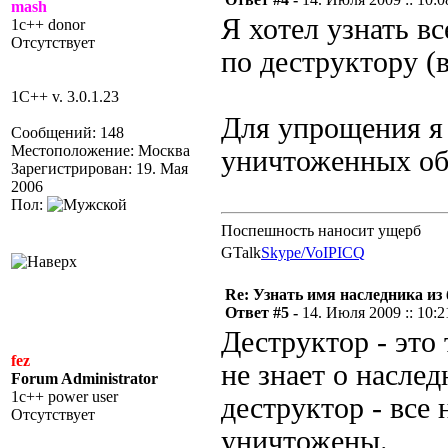
mash
Я хотел узнать в
1c++ donor
Отсутствует
по деструктору (
1C++ v. 3.0.1.23
Для упрощения я
Сообщений: 148
Местоположение: Москва
уничтоженных объ
Зарегистрирован: 19. Мая
2006
Пол:
Поспешность наносит ущерб
GTalk
Skype/VoIP
ICQ
Re: Узнать имя наследника из 
Ответ #5 -
14. Июля 2009 :: 10:2
Деструктор - это
fez
не знает о насле
Forum Administrator
1c++ power user
деструктор - все
Отсутствует
уничтожены.