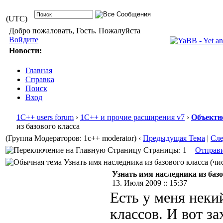
(UTC)
Добро пожаловать, Гость. Пожалуйста
Войдите
Новости:
Главная
Справка
Поиск
Вход
1С++ users forum
›
1С++ и прочие расширения v7
›
Объектн
из базового класса
(Группа Модераторов: 1c++ moderator)
‹
Предыдущая Тема
|
Сл
Страницы: 1
Отправ
Узнать имя наследника из базового класса (чис
Узнать имя наследника из базо
13. Июля 2009 :: 15:37
Есть у меня некий
классов. И вот з