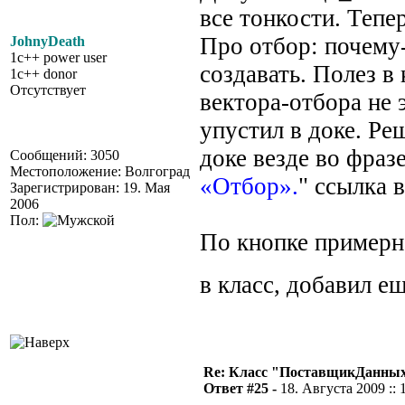
все тонкости. Тепе
Про отбор: почему-
JohnyDeath
1c++ power user
создавать. Полез в
1c++ donor
Отсутствует
вектора-отбора не 
упустил в доке. Ре
доке везде во фраз
Сообщений: 3050
Местоположение: Волгоград
«Отбор».
" ссылка в
Зарегистрирован: 19. Мая
2006
Пол:
По кнопке примерн
в класс, добавил е
Re: Класс "ПоставщикДанны
Ответ #25 -
18. Августа 2009 :: 