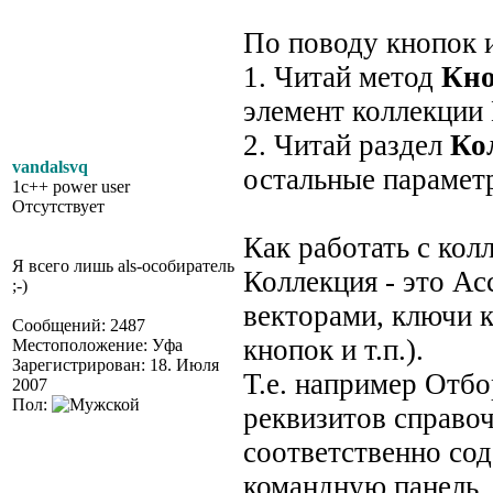
По поводу кнопок и
1. Читай метод
Кн
элемент коллекции
2. Читай раздел
Ко
vandalsvq
остальные парамет
1c++ power user
Отсутствует
Как работать с колл
Я всего лишь als-особиратель
Коллекция - это А
;-)
векторами, ключи 
Сообщений: 2487
кнопок и т.п.).
Местоположение: Уфа
Зарегистрирован: 18. Июля
Т.е. например Отб
2007
Пол:
реквизитов справоч
соответственно со
командную панель.