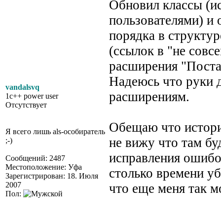
Обновил классы (и
пользователями) и 
порядка в структу
(ссылок в "не совс
расширения "Пост
Надеюсь что руки 
vandalsvq
расширениям.
1c++ power user
Отсутствует
Обещаю что историю
Я всего лишь als-особиратель
не вижу что там бу
;-)
исправления ошибок
Сообщений: 2487
Местоположение: Уфа
столько времени уб
Зарегистрирован: 18. Июля
2007
что еще меня так м
Пол: