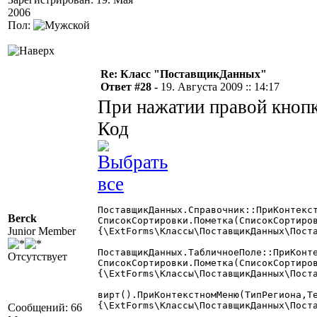
2006
Пол:
Re: Класс "ПоставщикДанных"
Ответ #28 -
19. Августа 2009 :: 14:17
При нажатии правой кнопк
Код
ПоставщикДанных.Справочник::ПриКонтекстномМеню(Число 
Berck
СписокСортировки.Пометка(СписокСортиров
Junior Member
{\ExtForms\Классы\ПоставщикДанных\Поста
ПоставщикДанных.ТабличноеПоле::ПриКонтекстномМеню(Число ТипРегиона=3, КолонкаТабличногоПоля Те
Отсутствует
СписокСортировки.Пометка(СписокСортиров
{\ExtForms\Классы\ПоставщикДанных\Поста
вирт().ПриКонтекстномМеню(ТипРегиона,Те
{\ExtForms\Классы\ПоставщикДанных\Поста
Сообщений: 66