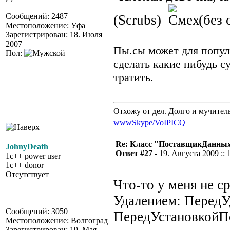
Сообщений: 2487
(Scrubs)
(без 
Местоположение: Уфа
Зарегистрирован: 18. Июля
2007
Пы.сы может для попу
Пол:
сделать какие нибудь с
тратить.
Отхожу от дел. Долго и мучител
www
Skype/VoIP
ICQ
Re: Класс "ПоставщикДанны
JohnyDeath
Ответ #27 -
19. Августа 2009 :: 
1c++ power user
1c++ donor
Отсутствует
Что-то у меня не с
Удалением: ПередУ
Сообщений: 3050
ПередУстановкойП
Местоположение: Волгоград
Зарегистрирован: 19. Мая