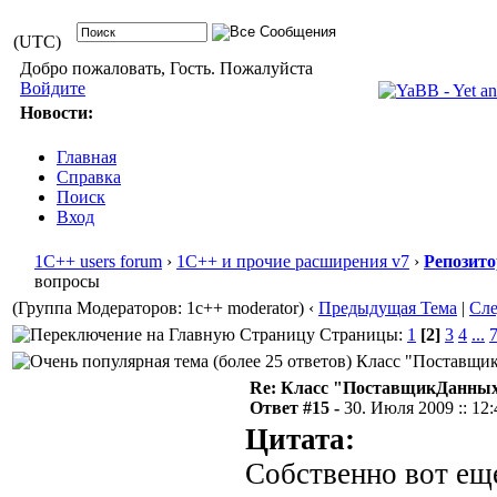
(UTC)
Добро пожаловать, Гость. Пожалуйста
Войдите
Новости:
Главная
Справка
Поиск
Вход
1С++ users forum
›
1С++ и прочие расширения v7
›
Репозит
вопросы
(Группа Модераторов: 1c++ moderator)
‹
Предыдущая Тема
|
Сл
Страницы:
1
[2]
3
4
...
Класс "ПоставщикД
Re: Класс "ПоставщикДанны
Ответ #15 -
30. Июля 2009 :: 12:
Цитата:
Собственно вот еще