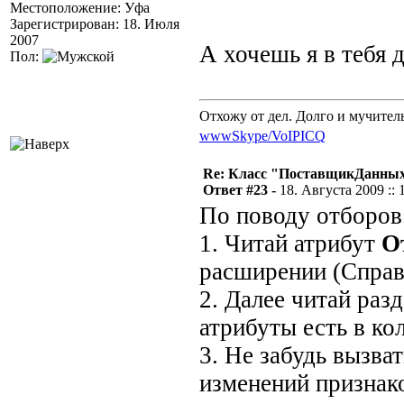
Местоположение: Уфа
Зарегистрирован: 18. Июля
2007
А хочешь я в тебя
Пол:
Отхожу от дел. Долго и мучител
www
Skype/VoIP
ICQ
Re: Класс "ПоставщикДанны
Ответ #23 -
18. Августа 2009 :: 
По поводу отборов.
1. Читай атрибут
О
расширении (Справ
2. Далее читай раз
атрибуты есть в ко
3. Не забудь вызва
изменений признак