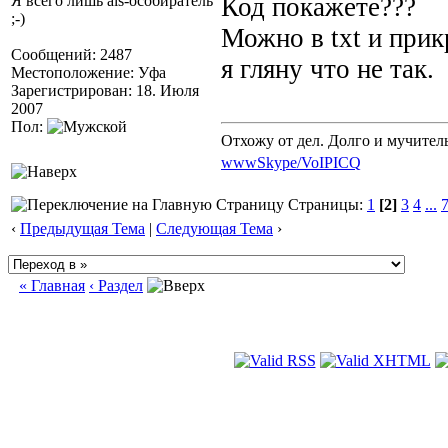
Я всего лишь als-особиратель
Код покажете???
;-)
Можно в txt и прик
Сообщений: 2487
я гляну что не так.
Местоположение: Уфа
Зарегистрирован: 18. Июля
2007
Пол:
Отхожу от дел. Долго и мучител
www
Skype/VoIP
ICQ
Страницы:
1
[2]
3
4
...
‹
Предыдущая Тема
|
Следующая Тема
›
« Главная
‹ Раздел