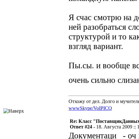
Я счас смотрю на 
ней разобраться сл
структурой и то ка
взгляд вариант.
Пы.сы. и вообще вс
очень сильно слиз
Отхожу от дел. Долго и мучител
www
Skype/VoIP
ICQ
Re: Класс "ПоставщикДанны
Ответ #24 -
18. Августа 2009 :: 
Документаци_ - оч 