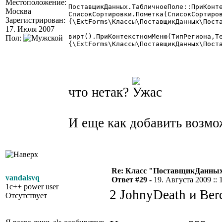
Местоположение:
ПоставщикДанных.ТабличноеПоле::ПриКонтекстномМеню(Число ТипРегиона=3, КолонкаТабличногоПоля Те
Москва
СписокСортировки.Пометка(СписокСортиров
Зарегистрирован:
{\ExtForms\Классы\ПоставщикДанных\Поста
17. Июля 2007
вирт().ПриКонтекстномМеню(ТипРегиона,Те
Пол:
{\ExtForms\Классы\ПоставщикДанных\Поста
что нетак?
И еще как добавить возмо
Re: Класс "ПоставщикДанны
vandalsvq
Ответ #29 -
19. Августа 2009 :: 
1c++ power user
2 JohnyDeath и Ber
Отсутствует