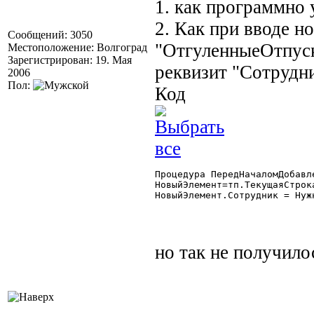
1. как программно 
2. Как при вводе н
Сообщений: 3050
"ОтгуленныеОтпуск
Местоположение: Волгоград
Зарегистрирован: 19. Мая
реквизит "Сотрудни
2006
Пол:
Код
Процедура ПередНачаломДобавл
НовыйЭлемент=тп.ТекущаяСтрока
НовыйЭлемент.Сотрудник = Нужн
но так не получило