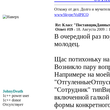
Отхожу от дел. Долго и мучител
www
Skype/VoIP
ICQ
Re: Класс "ПоставщикДанны
Ответ #19 -
18. Августа 2009 :: 
В очередной раз п
молодец.
Щас потихоньку на 
Возникло пару воп
Напримере на моей 
"ОтгуленныеОтпуск
"Сотрудник" типВи
JohnyDeath
1c++ power user
включенной галкой 
1c++ donor
формы конкретного
Отсутствует