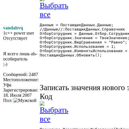
Данные = ПоставщикДанных.Данные;

vandalsvq
//Данные//:ПоставщикДанных.Справочник

1c++ power user
ОтборСотрудник = Данные.Отбор.Сотрудник
Отсутствует
ОтборСотрудник.Значение = ТвоеЗначение;
ОтборСотрудник.ВидСравнения = "Равно";

ОтборСотрудник.Использование = 1;

ОтборСотрудник.ИзменятьИспользование = 
Я всего лишь als-
ПоставщикДанных.Обновить(); 

особиратель
;-)
Сообщений: 2487
Местоположение:
Уфа
Записать значения нового 
Зарегистрирован:
Код
18. Июля 2007
Пол: