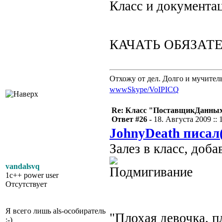
Класс и документа
КАЧАТЬ ОБЯЗА
Отхожу от дел. Долго и мучител
www
Skype/VoIP
ICQ
Re: Класс "ПоставщикДанны
Ответ #26 -
18. Августа 2009 :: 
JohnyDeath писал
Залез в класс, доб
vandalsvq
1c++ power user
Отсутствует
Я всего лишь als-особиратель
"Плохая девочка, п
;-)