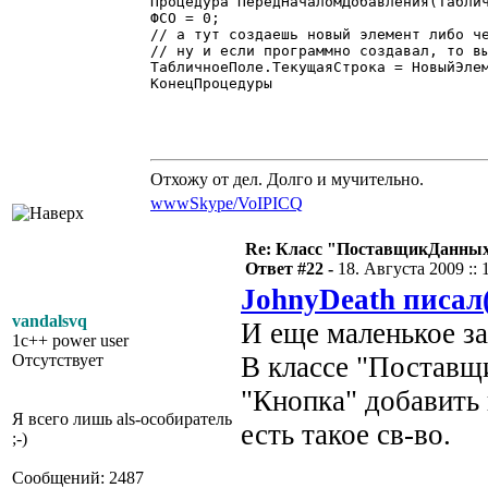
Процедура ПередНачаломДобавления(Таблич
ФСО = 0;

// а тут создаешь новый элемент либо че
// ну и если программно создавал, то вы
ТабличноеПоле.ТекущаяСтрока = НовыйЭлем
КонецПроцедуры 

Отхожу от дел. Долго и мучительно.
www
Skype/VoIP
ICQ
Re: Класс "ПоставщикДанны
Ответ #22 -
18. Августа 2009 :: 
JohnyDeath писал
vandalsvq
И еще маленькое з
1c++ power user
Отсутствует
В классе "Поставщ
"Кнопка" добавить 
Я всего лишь als-особиратель
есть такое св-во.
;-)
Сообщений: 2487