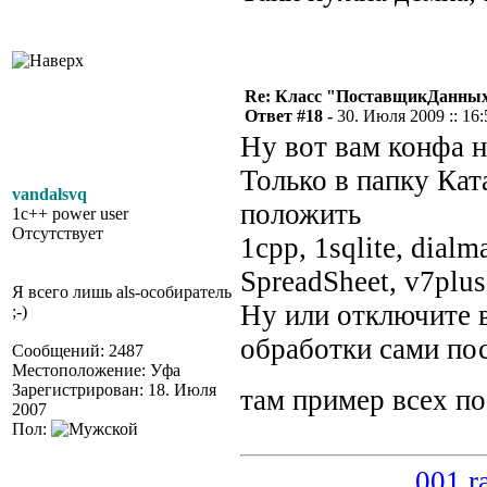
Re: Класс "ПоставщикДанны
Ответ #18 -
30. Июля 2009 :: 16:
Ну вот вам конфа н
Только в папку Кат
vandalsvq
положить
1c++ power user
Отсутствует
1cpp, 1sqlite, dial
SpreadSheet, v7plus
Я всего лишь als-особиратель
Ну или отключите в
;-)
обработки сами пос
Сообщений: 2487
Местоположение: Уфа
Зарегистрирован: 18. Июля
там пример всех п
2007
Пол:
___________001.ra