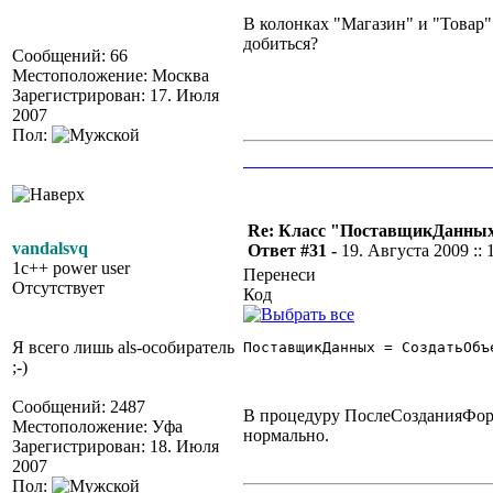
В колонках "Магазин" и "Товар"
добиться?
Сообщений: 66
Местоположение: Москва
Зарегистрирован: 17. Июля
2007
Пол:
_____________________________
Re: Класс "ПоставщикДанны
vandalsvq
Ответ #31 -
19. Августа 2009 :: 
1c++ power user
Перенеси
Отсутствует
Код
Я всего лишь als-особиратель
ПоставщикДанных = СоздатьОбъ
;-)
Сообщений: 2487
В процедуру ПослеСозданияФормы,
Местоположение: Уфа
нормально.
Зарегистрирован: 18. Июля
2007
Пол: