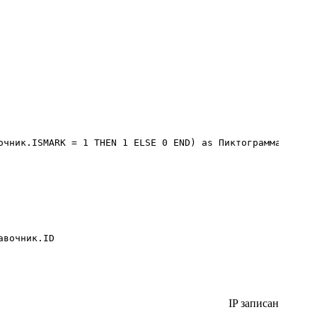
чник.ISMARK = 1 THEN 1 ELSE 0 END) as Пиктограмма,

вочник.ID 

IP записан