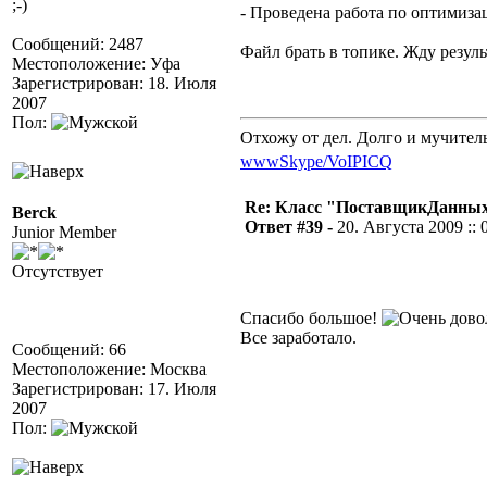
;-)
- Проведена работа по оптимиза
Сообщений: 2487
Файл брать в топике. Жду резул
Местоположение: Уфа
Зарегистрирован: 18. Июля
2007
Пол:
Отхожу от дел. Долго и мучител
www
Skype/VoIP
ICQ
Re: Класс "ПоставщикДанны
Berck
Ответ #39 -
20. Августа 2009 :: 
Junior Member
Отсутствует
Спасибо большое!
Все заработало.
Сообщений: 66
Местоположение: Москва
Зарегистрирован: 17. Июля
2007
Пол: