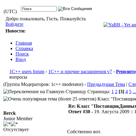
(UTC)
Добро пожаловать, Гость. Пожалуйста
Войдите
Новости:
Главная
Справка
Поиск
Вход
1С++ users forum
›
1С++ и прочие расширения v7
›
Репозит
вопросы
(Группа Модераторов: 1c++ moderator)
‹
Предыдущая Тема
|
Сл
Страницы:
1
2
[3]
4
5
..
Класс "ПоставщикД
Re: Класс "ПоставщикДанны
Ответ #30 -
19. Августа 2009 :: 
Berck
Junior Member
Отсутствует
Собственно вот.