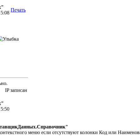
х"
Печать
15:08
ьно.
IP записан
х"
15:50
ставщикДанных.Справочник"
онтекстного меню если отсутствуют колонки Код или Наименова