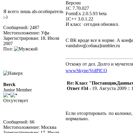
Версии
1С 7.70.027
Я всего лишь als-особиратель
FormEx 2.0.5.93 beta
;-)
1C++ 3.0.1.22
И класс сегодня обновил.
Сообщений: 2487
Местоположение: Уфа
Зарегистрирован: 18. Июля
С ВК вроде все в норме. А кон
2007
vandalsvq[собака]rambler.ru
Пол:
Отхожу от дел. Долго и мучител
www
Skype/VoIP
ICQ
Re: Класс "ПоставщикДанны
Berck
Ответ #34 -
19. Августа 2009 :: 
Junior Member
Отсутствует
Если отсортировать по колонке,
нормально.
Сообщений: 66
Местоположение: Москва
Зарегистрирован: 17. Июля