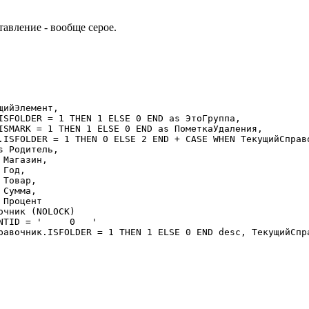
авление - вообще серое.
ийЭлемент,

ISFOLDER = 1 THEN 1 ELSE 0 END as ЭтоГруппа,

ISMARK = 1 THEN 1 ELSE 0 END as ПометкаУдаления,

.ISFOLDER = 1 THEN 0 ELSE 2 END + CASE WHEN ТекущийСправо
 Родитель,

Магазин,

Год,

Товар,

Сумма,

Процент

чник (NOLOCK)

NTID = '     0   '

равочник.ISFOLDER = 1 THEN 1 ELSE 0 END desc, ТекущийСпра