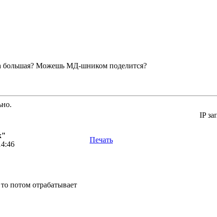
фа большая? Можешь МД-шником поделится?
ьно.
IP за
х"
Печать
14:46
 то потом отрабатывает