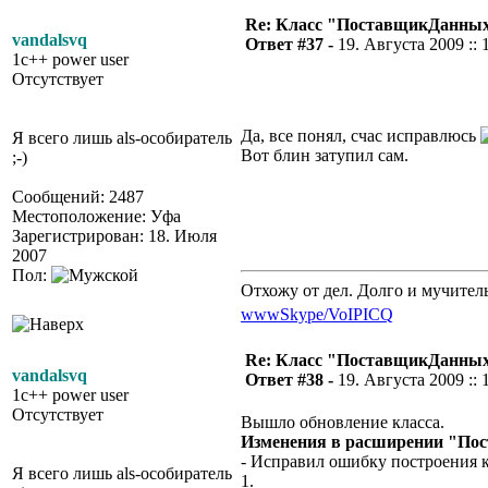
Re: Класс "ПоставщикДанны
vandalsvq
Ответ #37 -
19. Августа 2009 :: 
1c++ power user
Отсутствует
Да, все понял, счас исправлюсь
Я всего лишь als-особиратель
Вот блин затупил сам.
;-)
Сообщений: 2487
Местоположение: Уфа
Зарегистрирован: 18. Июля
2007
Пол:
Отхожу от дел. Долго и мучител
www
Skype/VoIP
ICQ
Re: Класс "ПоставщикДанны
vandalsvq
Ответ #38 -
19. Августа 2009 :: 
1c++ power user
Отсутствует
Вышло обновление класса.
Изменения в расширении "По
- Исправил ошибку построения к
Я всего лишь als-особиратель
1.