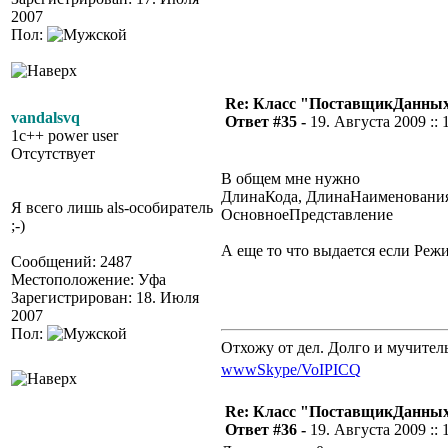
2007
Пол:
Re: Класс "ПоставщикДанны
vandalsvq
Ответ #35 -
19. Августа 2009 :: 
1c++ power user
Отсутствует
В общем мне нужно
ДлинаКода, ДлинаНаименования
Я всего лишь als-особиратель
ОсновноеПредставление
;-)
А еще то что выдается если Реж
Сообщений: 2487
Местоположение: Уфа
Зарегистрирован: 18. Июля
2007
Пол:
Отхожу от дел. Долго и мучител
www
Skype/VoIP
ICQ
Re: Класс "ПоставщикДанны
Ответ #36 -
19. Августа 2009 :: 