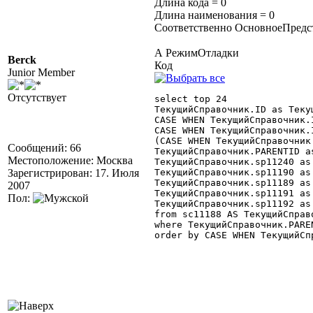
Длина кода = 0
Длина наименования = 0
Соответственно ОсновноеПредст
А РежимОтладки
Berck
Код
Junior Member
Отсутствует
select top 24

ТекущийСправочник.ID as Текущ
CASE WHEN ТекущийСправочник.
CASE WHEN ТекущийСправочник.
(CASE WHEN ТекущийСправочник
Сообщений: 66
ТекущийСправочник.PARENTID as
Местоположение: Москва
ТекущийСправочник.sp11240 as 
Зарегистрирован: 17. Июля
ТекущийСправочник.sp11190 as 
ТекущийСправочник.sp11189 as 
2007
ТекущийСправочник.sp11191 as 
Пол:
ТекущийСправочник.sp11192 as 
from sc11188 AS ТекущийСправо
where ТекущийСправочник.PARE
order by CASE WHEN ТекущийСп