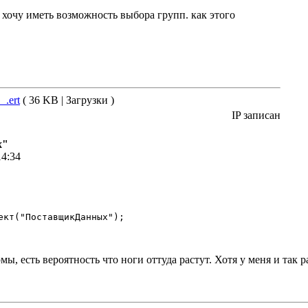
 хочу иметь возможность выбора групп. как этого
.ert
( 36 KB | Загрузки )
IP записан
х"
14:34
ект("ПоставщикДанных"); 

 есть вероятность что ноги оттуда растут. Хотя у меня и так р