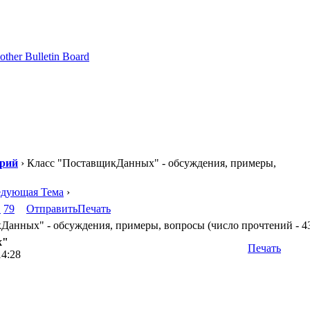
орий
› Класс "ПоставщикДанных" - обсуждения, примеры,
едующая Тема
›
.
79
Отправить
Печать
анных" - обсуждения, примеры, вопросы (число прочтений - 43
х"
Печать
14:28