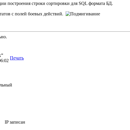
ции построения строки сортировки для SQL формата БД.
ьтатов с полей боевых действий.
ьно.
х"
Печать
06:02
IP записан