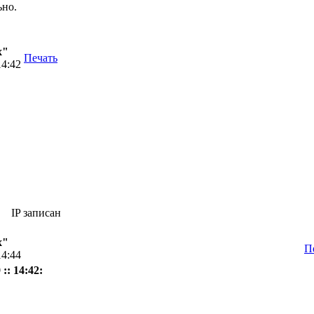
ьно.
х"
Печать
14:42
IP записан
х"
П
14:44
:: 14:42: