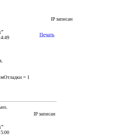
IP записан
х"
Печать
14:49
,
имОтладки = 1
ьно.
IP записан
х"
15:00