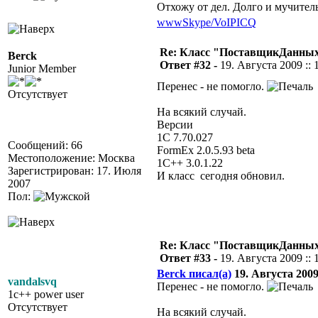
Отхожу от дел. Долго и мучител
www
Skype/VoIP
ICQ
Re: Класс "ПоставщикДанны
Berck
Ответ #32 -
19. Августа 2009 :: 
Junior Member
Перенес - не помогло.
Отсутствует
На всякий случай.
Версии
1С 7.70.027
Сообщений: 66
FormEx 2.0.5.93 beta
Местоположение: Москва
1C++ 3.0.1.22
Зарегистрирован: 17. Июля
И класс сегодня обновил.
2007
Пол:
Re: Класс "ПоставщикДанны
Ответ #33 -
19. Августа 2009 :: 
Berck писал(а)
19. Августа 2009 
vandalsvq
Перенес - не помогло.
1c++ power user
Отсутствует
На всякий случай.