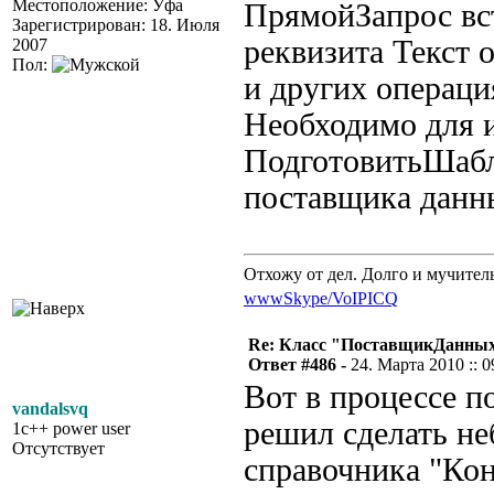
Местоположение: Уфа
ПрямойЗапрос вст
Зарегистрирован: 18. Июля
реквизита Текст 
2007
Пол:
и других операци
Необходимо для 
ПодготовитьШабло
поставщика данн
Отхожу от дел. Долго и мучител
www
Skype/VoIP
ICQ
Re: Класс "ПоставщикДанны
Ответ #486 -
24. Марта 2010 :: 0
Вот в процессе п
vandalsvq
решил сделать н
1c++ power user
Отсутствует
справочника "Кон