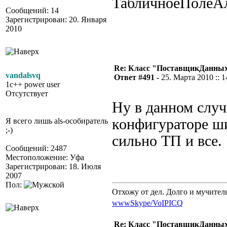
ТабличноеПолеАлф
Сообщений: 14
Зарегистрирован: 20. Января
2010
Re: Класс "ПоставщикДанны
vandalsvq
Ответ #491 -
25. Марта 2010 :: 1
1c++ power user
Отсутствует
Ну в данном случ
конфигураторе ш
Я всего лишь als-особиратель
;-)
сильно ТП и все.
Сообщений: 2487
Местоположение: Уфа
Зарегистрирован: 18. Июля
2007
Пол:
Отхожу от дел. Долго и мучител
www
Skype/VoIP
ICQ
Re: Класс "ПоставщикДанны