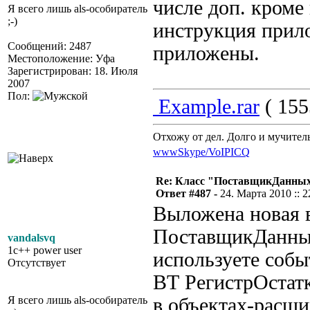
числе доп. кроме
Я всего лишь als-особиратель
;-)
инструкция прило
Сообщений: 2487
приложены.
Местоположение: Уфа
Зарегистрирован: 18. Июля
2007
Пол:
Example.rar
( 155
Отхожу от дел. Долго и мучител
www
Skype/VoIP
ICQ
Re: Класс "ПоставщикДанны
Ответ #487 -
24. Марта 2010 :: 2
Выложена новая 
ПоставщикДанных
vandalsvq
1c++ power user
используете соб
Отсутствует
ВТ РегистрОстат
Я всего лишь als-особиратель
в объектах-расши