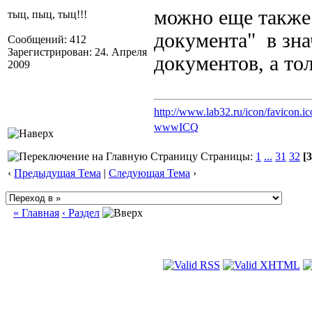
можно еще также 
тыц, пыц, тыц!!!
документа" в зна
Сообщений: 412
Зарегистрирован: 24. Апреля
документов, а то
2009
http://www.lab32.ru/icon/favicon.ic
www
ICQ
Страницы:
1
...
31
32
[3
‹
Предыдущая Тема
|
Следующая Тема
›
« Главная
‹ Раздел