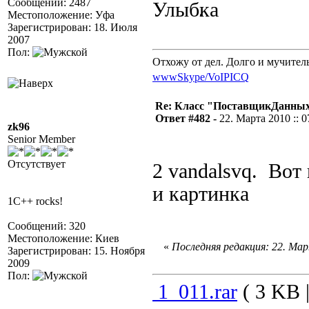
Сообщений: 2487
.
Местоположение: Уфа
Зарегистрирован: 18. Июля
2007
Пол:
Отхожу от дел. Долго и мучител
www
Skype/VoIP
ICQ
Re: Класс "ПоставщикДанны
Ответ #482 -
22. Марта 2010 :: 0
zk96
Senior Member
Отсутствует
2 vandalsvq. Вот
и картинка
1C++ rocks!
Сообщений: 320
Местоположение: Киев
«
Последняя редакция: 22. Март
Зарегистрирован: 15. Ноября
2009
Пол:
1_011.rar
( 3 KB |