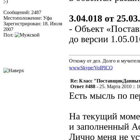
;-)
Сообщений: 2487
3.04.018 от 25.03.
Местоположение: Уфа
Зарегистрирован: 18. Июля
- Объект «Поста
2007
Пол:
до версии 1.05.016
Отхожу от дел. Долго и мучител
www
Skype/VoIP
ICQ
Re: Класс "ПоставщикДанны
Ответ #488 -
25. Марта 2010 :: 1
Есть мысль по пе
На текущий момен
и заполненный А
Лично меня не ус