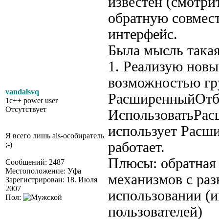
известен (смотрит
обратную совмест
интерфейс.
Была мысль такая
1. Реализую новы
возможностью гр
vandalsvq
РасширенныйОтбо
1c++ power user
Отсутствует
ИспользоватьРас
использует Расш
Я всего лишь als-особиратель
работает.
;-)
Плюсы: обратная 
Сообщений: 2487
Местоположение: Уфа
механизмов с ра
Зарегистрирован: 18. Июля
2007
использовании (
Пол:
пользователей)