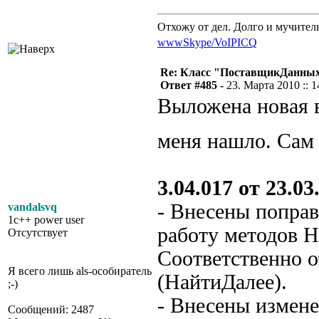
Отхожу от дел. Долго и мучител
www
Skype/VoIP
ICQ
Re: Класс "ПоставщикДанны
Ответ #485 -
23. Марта 2010 :: 1
Выложена новая в
меня нашло. Сам
3.04.017 от 23.03.
- Внесены поправ
vandalsvq
1c++ power user
работу методов 
Отсутствует
Соответственно о
Я всего лишь als-особиратель
(НайтиДалее).
;-)
- Внесены измене
Сообщений: 2487