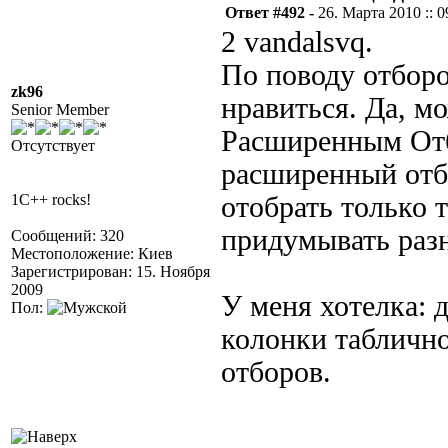
Ответ #492 -
26. Марта 2010 :: 0
2 vandalsvq.
По поводу отбор
zk96
нравиться. Да, м
Senior Member
Расширенным Отб
Отсутствует
расширенный отб
1C++ rocks!
отобрать только 
придумывать раз
Сообщений: 320
Местоположение: Киев
Зарегистрирован: 15. Ноября
2009
У меня хотелка: 
Пол:
колонки табличн
отборов.