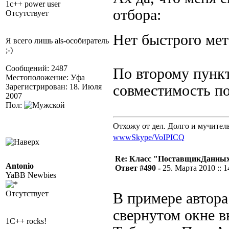
1c++ power user
отбора:
Отсутствует
Нет быстрого ме
Я всего лишь als-особиратель
;-)
Сообщений: 2487
По второму пункт
Местоположение: Уфа
Зарегистрирован: 18. Июля
совместимость по
2007
Пол:
Отхожу от дел. Долго и мучител
www
Skype/VoIP
ICQ
Re: Класс "ПоставщикДанны
Antonio
Ответ #490 -
25. Марта 2010 :: 1
YaBB Newbies
Отсутствует
В примере автора
свернутом окне 
1C++ rocks!