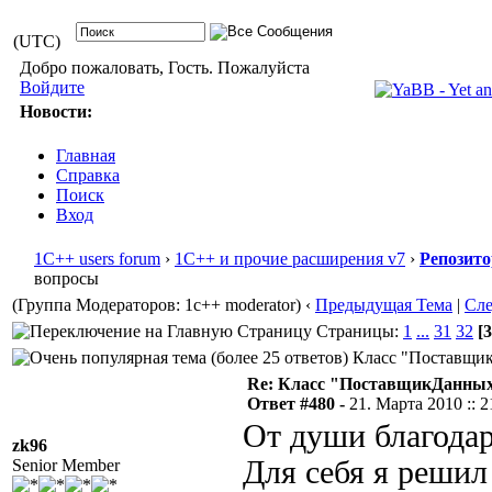
(UTC)
Добро пожаловать, Гость. Пожалуйста
Войдите
Новости:
Главная
Справка
Поиск
Вход
1С++ users forum
›
1С++ и прочие расширения v7
›
Репозит
вопросы
(Группа Модераторов: 1c++ moderator)
‹
Предыдущая Тема
|
Сл
Страницы:
1
...
31
32
[3
Класс "ПоставщикД
Re: Класс "ПоставщикДанны
Ответ #480 -
21. Марта 2010 :: 2
От души благодар
zk96
Для себя я решил
Senior Member