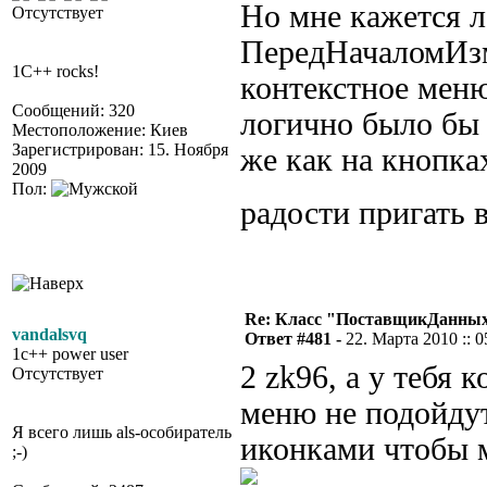
Но мне кажется 
Отсутствует
ПередНачаломИзм
1C++ rocks!
контекстное меню
Сообщений: 320
логично было бы 
Местоположение: Киев
Зарегистрирован: 15. Ноября
же как на кнопка
2009
Пол:
радости пригат
Re: Класс "ПоставщикДанны
vandalsvq
Ответ #481 -
22. Марта 2010 :: 0
1c++ power user
2 zk96, а у тебя 
Отсутствует
меню не подойдут
Я всего лишь als-особиратель
иконками чтобы 
;-)