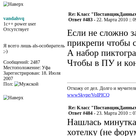
Re: Класс "ПоставщикДанны
vandalsvq
Ответ #483 -
22. Марта 2010 :: 0
1c++ power user
Отсутствует
Если не сложно за
прикрепи чтобы 
Я всего лишь als-особиратель
А набор пиктогра
;-)
Чтобы в ПУ и ко
Сообщений: 2487
Местоположение: Уфа
Зарегистрирован: 18. Июля
2007
Пол:
Отхожу от дел. Долго и мучител
www
Skype/VoIP
ICQ
Re: Класс "ПоставщикДанны
Ответ #484 -
23. Марта 2010 :: 0
Нашлась минутка,
хотелку (не фору