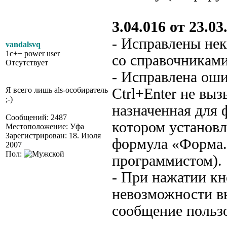
3.04.016 от 23.03.
- Исправлены не
vandalsvq
1c++ power user
со справочниками
Отсутствует
- Исправлена оши
Я всего лишь als-особиратель
Ctrl+Enter не вы
;-)
назначенная для 
Сообщений: 2487
котором установл
Местоположение: Уфа
Зарегистрирован: 18. Июля
формула «Форма.З
2007
Пол:
программистом).
- При нажатии кн
невозможности в
сообщение польз