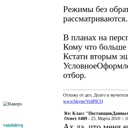
Режимы без обра
рассматриваются.
В планах на пер
Кому что больше 
Кстати вторым э
УсловноеОформле
отбор.
Отхожу от дел. Долго и мучител
www
Skype/VoIP
ICQ
Re: Класс "ПоставщикДанны
Ответ #489 -
25. Марта 2010 :: 1
Ах да, что меня 
vandalsvq