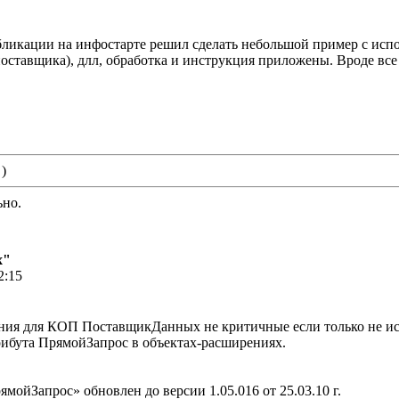
убликации на инфостарте решил сделать небольшой пример с ис
 поставщика), длл, обработка и инструкция приложены. Вроде вс
 )
ьно.
х"
2:15
ния для КОП ПоставщикДанных не критичные если только не и
рибута ПрямойЗапрос в объектах-расширениях.
ойЗапрос» обновлен до версии 1.05.016 от 25.03.10 г.