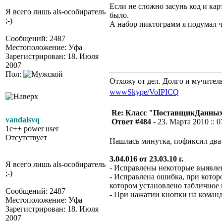
Если не сложно засунь код и ка
Я всего лишь als-особиратель
было.
;-)
А набор пиктограмм я подумал ч
Сообщений: 2487
Местоположение: Уфа
Зарегистрирован: 18. Июля
2007
Пол:
Отхожу от дел. Долго и мучител
www
Skype/VoIP
ICQ
Re: Класс "ПоставщикДанны
vandalsvq
Ответ #484 -
23. Марта 2010 :: 0
1c++ power user
Отсутствует
Нашлась минутка, пофиксил два 
3.04.016 от 23.03.10 г.
Я всего лишь als-особиратель
- Исправлены некоторые выявлен
;-)
- Исправлена ошибка, при котор
котором установлено табличное 
Сообщений: 2487
- При нажатии кнопки на коман
Местоположение: Уфа
Зарегистрирован: 18. Июля
2007