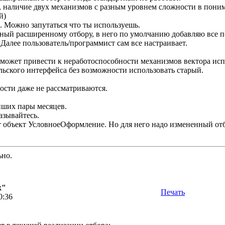
, наличие двух механизмов с разным уровнем сложности в пони
й)
 Можно запутаться что ты используешь.
чный расширенному отбору, в него по умолчанию добавляю все п
Далее пользователь/программист сам все настраивает.
может привести к неработоспособности механизмов вектора исп
льского интерфейса без возможности использовать старый.
ости даже не рассматриваются.
йших пары месяцев.
азывайтесь.
 объект УсловноеОформление. Но для него надо измененный отб
ьно.
х"
Печать
0:36