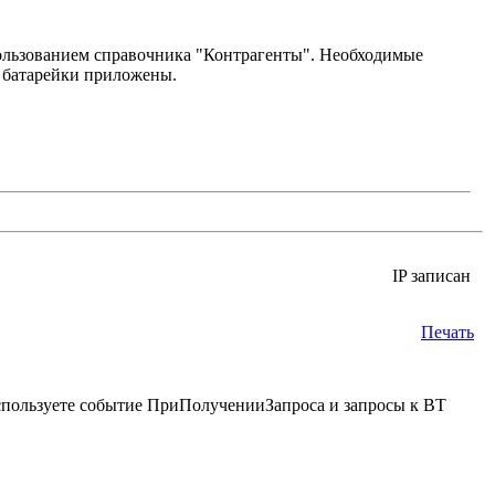
пользованием справочника "Контрагенты". Необходимые
е батарейки приложены.
IP записан
Печать
спользуете событие ПриПолученииЗапроса и запросы к ВТ