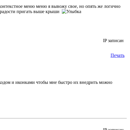
онтекстное меню меню я вывожу свое, но опять же логично
 от радости пригать выше крыши
IP записан
Печать
ь кодом и иконками чтобы мне быстро их внедрить можно
IP записан