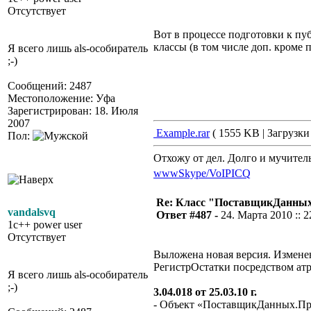
Отсутствует
Вот в процессе подготовки к п
классы (в том числе доп. кроме
Я всего лишь als-особиратель
;-)
Сообщений: 2487
Местоположение: Уфа
Зарегистрирован: 18. Июля
2007
Example.rar
( 1555 KB | Загрузки
Пол:
Отхожу от дел. Долго и мучител
www
Skype/VoIP
ICQ
Re: Класс "ПоставщикДанны
vandalsvq
Ответ #487 -
24. Марта 2010 :: 2
1c++ power user
Отсутствует
Выложена новая версия. Измене
РегистрОстатки посредством ат
Я всего лишь als-особиратель
;-)
3.04.018 от 25.03.10 г.
- Объект «ПоставщикДанных.Прям