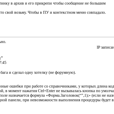
ртинку в архив и его прикрепи чтобы сообщение не большим
то свой возьму. Чтобы в ПУ и контекстном меню совпадало.
ьно.
IP записа
х"
7:45
бага и сделал одну хотелку (не форумную).
ные ошибки при работе со справочниками, у которых длина кода
ой, в момент нажатия Ctrl+Enter не вызывалась кнопка по умолч
поле назначается формула «Форма.Заголовок(“”,1);» (если не наз
дной панели, при невозможности выполнения процедуры будет 