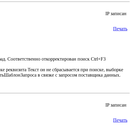
IP записан
Печать
ад. Соответственно откорректирован поиск Ctrl+F3
е реквизита Текст он не сбрасывается при поиске, выборке
итьШаблонЗапроса в связке с запросом поставщика данных.
IP записан
Печать