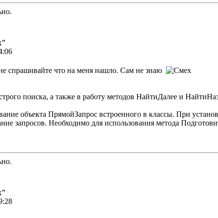
ьно.
х"
4:06
 не спрашивайте что на меня нашло. Сам не знаю
строго поиска, а также в работу методов НайтиДалее и НайтиНаз
вание объекта ПрямойЗапрос встроенного в классы. При установк
ание запросов. Необходимо для использования метода Подготов
ьно.
х"
9:28