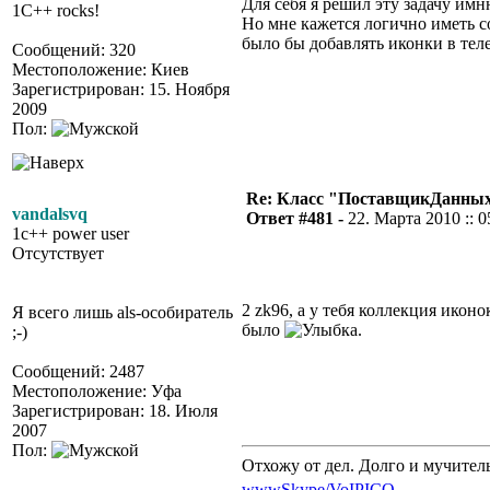
Для себя я решил эту задачу имн
1C++ rocks!
Но мне кажется логично иметь 
было бы добавлять иконки в тел
Сообщений: 320
Местоположение: Киев
Зарегистрирован: 15. Ноября
2009
Пол:
Re: Класс "ПоставщикДанны
vandalsvq
Ответ #481 -
22. Марта 2010 :: 0
1c++ power user
Отсутствует
2 zk96, а у тебя коллекция ико
Я всего лишь als-особиратель
было
.
;-)
Сообщений: 2487
Местоположение: Уфа
Зарегистрирован: 18. Июля
2007
Пол:
Отхожу от дел. Долго и мучител
www
Skype/VoIP
ICQ