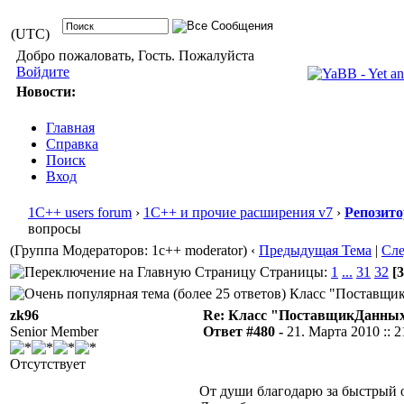
(UTC)
Добро пожаловать, Гость. Пожалуйста
Войдите
Новости:
Главная
Справка
Поиск
Вход
1С++ users forum
›
1С++ и прочие расширения v7
›
Репозит
вопросы
(Группа Модераторов: 1c++ moderator)
‹
Предыдущая Тема
|
Сл
Страницы:
1
...
31
32
[3
Класс "ПоставщикД
zk96
Re: Класс "ПоставщикДанны
Senior Member
Ответ #480 -
21. Марта 2010 :: 2
Отсутствует
От души благодарю за быстрый о