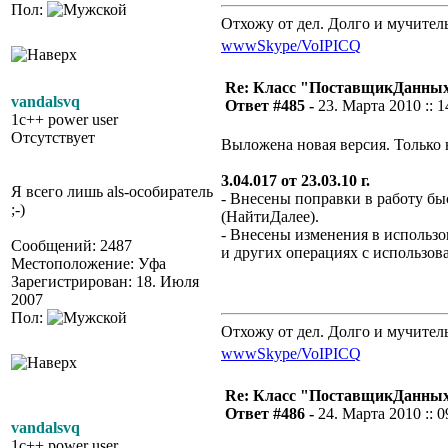
Пол:
Отхожу от дел. Долго и мучител
www
Skype/VoIP
ICQ
Re: Класс "ПоставщикДанны
vandalsvq
Ответ #485 -
23. Марта 2010 :: 1
1c++ power user
Отсутствует
Выложена новая версия. Только
3.04.017 от 23.03.10 г.
Я всего лишь als-особиратель
- Внесены поправки в работу бы
;-)
(НайтиДалее).
- Внесены изменения в использо
Сообщений: 2487
и других операциях с использов
Местоположение: Уфа
Зарегистрирован: 18. Июля
2007
Пол:
Отхожу от дел. Долго и мучител
www
Skype/VoIP
ICQ
Re: Класс "ПоставщикДанны
Ответ #486 -
24. Марта 2010 :: 0
vandalsvq
1c++ power user