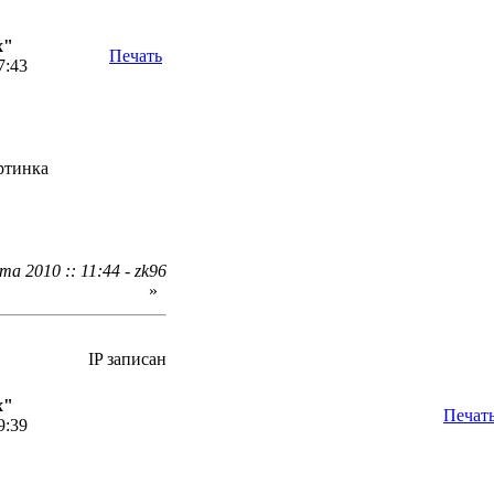
х"
Печать
7:43
артинка
а 2010 :: 11:44 - zk96
»
IP записан
х"
Печат
9:39