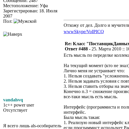
Сообщений: 2487
Местоположение: Уфа
Зарегистрирован: 18. Июля
2007
Пол:
Отхожу от дел. Долго и мучител
www
Skype/VoIP
ICQ
Re: Класс "ПоставщикДанны
Ответ #488 -
25. Марта 2010 :: 1
Есть мысль по переделке коллек
На текущий момент (кто не зна
Лично меня не устраивает что:
1. Нельзя создавать "усложненны
2. Нельзя задавать условия с п
3. Нельзя ставить отборы на зна
Конечно п.3 = снижение произво
все-таки мысль есть мысль.
vandalsvq
1c++ power user
Интерфейс (программиста и поль
Отсутствует
интерфейс.
Была мысль такая:
1. Реализую новый интерфейс к
Я всего лишь als-особиратель
если программист использует Ра