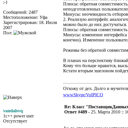
;-)
Плюсы: обратная совместимость
неподготовленных пользователе
Сообщений: 2487
Минусы: неочевидность отборов.
Местоположение: Уфа
2. Реализую интерфейс аналоги
Зарегистрирован: 18. Июля
можно было до них достучаться. 
2007
Плюсы: обратная совместимость
Пол:
Минусы: изменение интерфейса 
конечно). Изменение пользовате
Режимы без обратной совместим
В планах на перспективу ближа
Кому что больше нравится, выск
Кстати вторым эшелоном пойдет
Отхожу от дел. Долго и мучител
www
Skype/VoIP
ICQ
Re: Класс "ПоставщикДанны
vandalsvq
Ответ #489 -
25. Марта 2010 :: 1
1c++ power user
Отсутствует