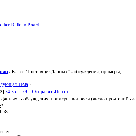
орий
› Класс "ПоставщикДанных" - обсуждения, примеры,
едующая Тема
›
3]
34
35
...
79
Отправить
Печать
анных" - обсуждения, примеры, вопросы (число прочтений - 43
х"
1:58
твет.