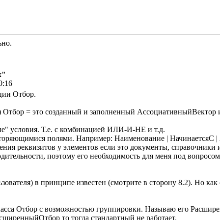
ьно.
х"
0:16
ции Отбор.
л) Отбор = это созданный и заполненный АссоциативныйВектор 
е" условия. Т.е. с комбинацией ИЛИ-И-НЕ и т.д.
овторяющимися полями. Например: Наименование | НачинаетсяС |
чения реквизитов у элементов если это документы, справочники и
дительности, поэтому его необходимость для меня под вопросо
зователя) в принципе известен (смотрите в сторону 8.2). Но ка
ласса Отбор с возможностью группировки. Называю его Расшир
сширенныйОтбор то тогда стандартный не работает.