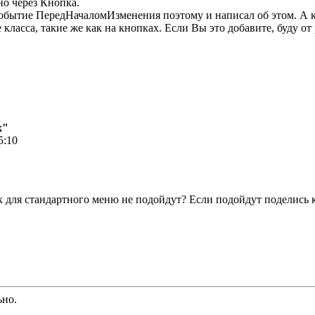
но через Кнопка.
событие ПередНачаломИзменения поэтому и написал об этом. А к
е класса, такие же как на кнопках. Если Вы это добавите, буду
х"
5:10
нок для стандартного меню не подойдут? Если подойдут поделис
ьно.