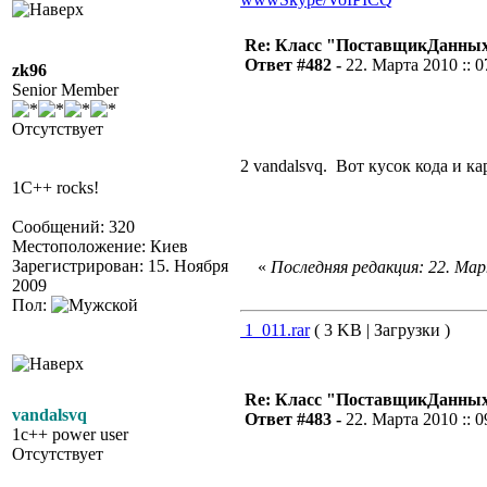
Re: Класс "ПоставщикДанны
Ответ #482 -
22. Марта 2010 :: 0
zk96
Senior Member
Отсутствует
2 vandalsvq. Вот кусок кода и к
1C++ rocks!
Сообщений: 320
Местоположение: Киев
Зарегистрирован: 15. Ноября
«
Последняя редакция: 22. Март
2009
Пол:
1_011.rar
( 3 KB | Загрузки )
Re: Класс "ПоставщикДанны
vandalsvq
Ответ #483 -
22. Марта 2010 :: 0
1c++ power user
Отсутствует