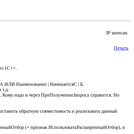
IP записан
Печать
из 1С++.
 А ИЛИ Наименование | НачинаетсяС | Б.
 т.д.
м. Кому надо и через ПриПолученииЗапроса справится. Но
к оставить обратную совместимость и реализовать данный
енныйОтбор (+ признак ИспользоватьРасширенныйОтбор), и