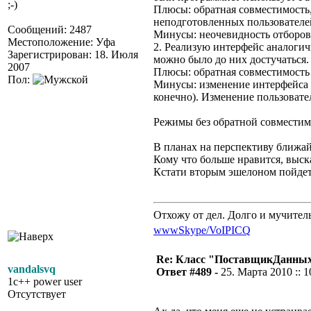
;-)
Плюсы: обратная совместимость
неподготовленных пользователе
Сообщений: 2487
Минусы: неочевидность отборов.
Местоположение: Уфа
2. Реализую интерфейс аналоги
Зарегистрирован: 18. Июля
можно было до них достучаться. 
2007
Плюсы: обратная совместимость
Пол:
Минусы: изменение интерфейса 
конечно). Изменение пользовате
Режимы без обратной совместим
В планах на перспективу ближа
Кому что больше нравится, выск
Кстати вторым эшелоном пойдет
Отхожу от дел. Долго и мучител
www
Skype/VoIP
ICQ
Re: Класс "ПоставщикДанны
vandalsvq
Ответ #489 -
25. Марта 2010 :: 1
1c++ power user
Отсутствует