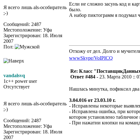
Если не сложно засунь код и ка
Я всего лишь als-особиратель
было.
;-)
А набор пиктограмм я подумал ч
Сообщений: 2487
Местоположение: Уфа
Зарегистрирован: 18. Июля
2007
Пол:
Отхожу от дел. Долго и мучител
www
Skype/VoIP
ICQ
Re: Класс "ПоставщикДанны
vandalsvq
Ответ #484 -
23. Марта 2010 :: 0
1c++ power user
Отсутствует
Нашлась минутка, пофиксил два 
3.04.016 от 23.03.10 г.
Я всего лишь als-особиратель
- Исправлены некоторые выявлен
;-)
- Исправлена ошибка, при котор
котором установлено табличное 
Сообщений: 2487
- При нажатии кнопки на коман
Местоположение: Уфа
Зарегистрирован: 18. Июля
2007