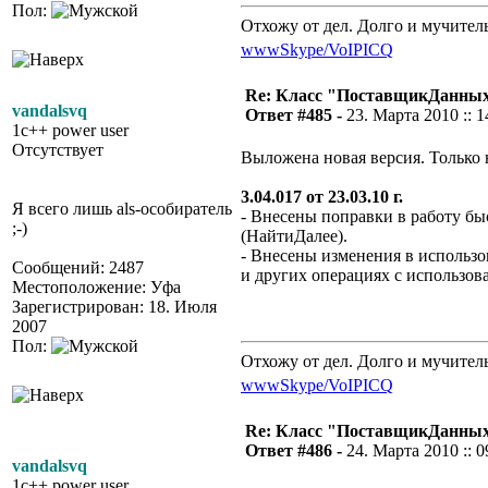
Пол:
Отхожу от дел. Долго и мучител
www
Skype/VoIP
ICQ
Re: Класс "ПоставщикДанны
vandalsvq
Ответ #485 -
23. Марта 2010 :: 1
1c++ power user
Отсутствует
Выложена новая версия. Только
3.04.017 от 23.03.10 г.
Я всего лишь als-особиратель
- Внесены поправки в работу бы
;-)
(НайтиДалее).
- Внесены изменения в использо
Сообщений: 2487
и других операциях с использов
Местоположение: Уфа
Зарегистрирован: 18. Июля
2007
Пол:
Отхожу от дел. Долго и мучител
www
Skype/VoIP
ICQ
Re: Класс "ПоставщикДанны
Ответ #486 -
24. Марта 2010 :: 0
vandalsvq
1c++ power user