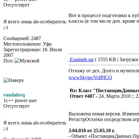
Отсутствует
Вот в процессе подготовки к п
классы (в том числе доп. кроме
Я всего лишь als-особиратель
;-)
Сообщений: 2487
Местоположение: Уфа
Зарегистрирован: 18. Июля
2007
Example.rar
( 1555 KB | Загрузки
Пол:
Отхожу от дел. Долго и мучител
www
Skype/VoIP
ICQ
Re: Класс "ПоставщикДанны
vandalsvq
Ответ #487 -
24. Марта 2010 :: 2
1c++ power user
Отсутствует
Выложена новая версия. Измене
РегистрОстатки посредством ат
Я всего лишь als-особиратель
;-)
3.04.018 от 25.03.10 г.
- Объект «ПоставщикДанных.Прям