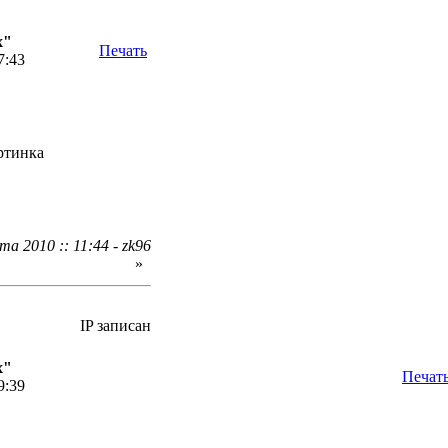
х"
Печать
7:43
артинка
а 2010 :: 11:44 - zk96
»
IP записан
х"
Печат
9:39