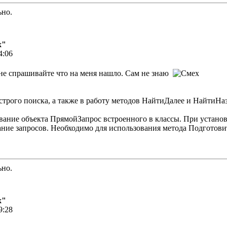
ьно.
х"
4:06
 не спрашивайте что на меня нашло. Сам не знаю
строго поиска, а также в работу методов НайтиДалее и НайтиНаз
вание объекта ПрямойЗапрос встроенного в классы. При установк
ание запросов. Необходимо для использования метода Подготов
ьно.
х"
9:28