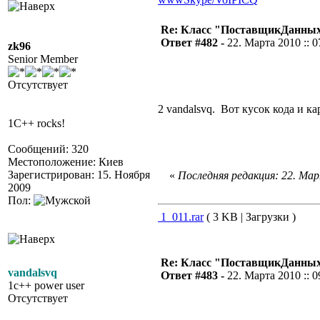
Re: Класс "ПоставщикДанны
Ответ #482 -
22. Марта 2010 :: 0
zk96
Senior Member
Отсутствует
2 vandalsvq. Вот кусок кода и к
1C++ rocks!
Сообщений: 320
Местоположение: Киев
Зарегистрирован: 15. Ноября
«
Последняя редакция: 22. Март
2009
Пол:
1_011.rar
( 3 KB | Загрузки )
Re: Класс "ПоставщикДанны
vandalsvq
Ответ #483 -
22. Марта 2010 :: 0
1c++ power user
Отсутствует