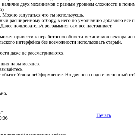
, наличие двух механизмов с разным уровнем сложности в пони
й)
 Можно запутаться что ты используешь.
чный расширенному отбору, в него по умолчанию добавляю все п
Далее пользователь/программист сам все настраивает.
может привести к неработоспособности механизмов вектора исп
льского интерфейса без возможности использовать старый.
ости даже не рассматриваются.
йших пары месяцев.
азывайтесь.
 объект УсловноеОформление. Но для него надо измененный отб
ьно.
х"
Печать
0:36