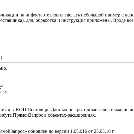
убликации на инфостарте решил сделать небольшой пример с ис
 поставщика), длл, обработка и инструкция приложены. Вроде вс
 )
ьно.
х"
2:15
ния для КОП ПоставщикДанных не критичные если только не и
рибута ПрямойЗапрос в объектах-расширениях.
ойЗапрос» обновлен до версии 1.05.016 от 25.03.10 г.