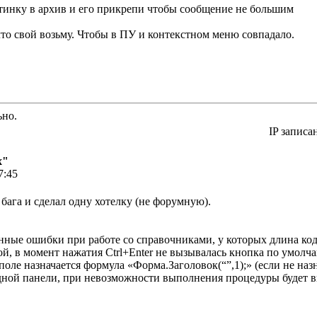
ртинку в архив и его прикрепи чтобы сообщение не большим
то свой возьму. Чтобы в ПУ и контекстном меню совпадало.
ьно.
IP записа
х"
7:45
бага и сделал одну хотелку (не форумную).
ные ошибки при работе со справочниками, у которых длина кода
ой, в момент нажатия Ctrl+Enter не вызывалась кнопка по умолч
поле назначается формула «Форма.Заголовок(“”,1);» (если не наз
дной панели, при невозможности выполнения процедуры будет 