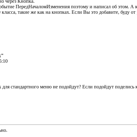
но через Кнопка.
событие ПередНачаломИзменения поэтому и написал об этом. А к
е класса, такие же как на кнопках. Если Вы это добавите, буду
х"
5:10
нок для стандартного меню не подойдут? Если подойдут поделис
ьно.