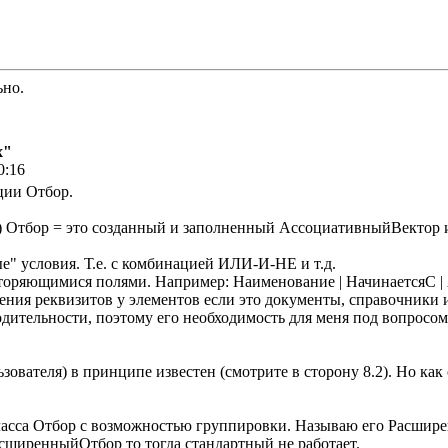
ьно.
х"
0:16
ции Отбор.
л) Отбор = это созданный и заполненный АссоциативныйВектор 
е" условия. Т.е. с комбинацией ИЛИ-И-НЕ и т.д.
овторяющимися полями. Например: Наименование | НачинаетсяС |
чения реквизитов у элементов если это документы, справочники и
дительности, поэтому его необходимость для меня под вопросо
зователя) в принципе известен (смотрите в сторону 8.2). Но ка
ласса Отбор с возможностью группировки. Называю его Расшир
сширенныйОтбор то тогда стандартный не работает.