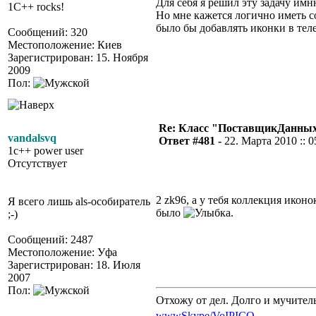
Для себя я решил эту задачу имн
1C++ rocks!
Но мне кажется логично иметь 
было бы добавлять иконки в тел
Сообщений: 320
Местоположение: Киев
Зарегистрирован: 15. Ноября
2009
Пол:
Re: Класс "ПоставщикДанны
vandalsvq
Ответ #481 -
22. Марта 2010 :: 0
1c++ power user
Отсутствует
2 zk96, а у тебя коллекция ико
Я всего лишь als-особиратель
было
.
;-)
Сообщений: 2487
Местоположение: Уфа
Зарегистрирован: 18. Июля
2007
Пол:
Отхожу от дел. Долго и мучител
www
Skype/VoIP
ICQ