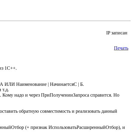
IP записан
Печать
из 1С++.
 А ИЛИ Наименование | НачинаетсяС | Б.
 т.д.
м. Кому надо и через ПриПолученииЗапроса справится. Но
к оставить обратную совместимость и реализовать данный
енныйОтбор (+ признак ИспользоватьРасширенныйОтбор), и