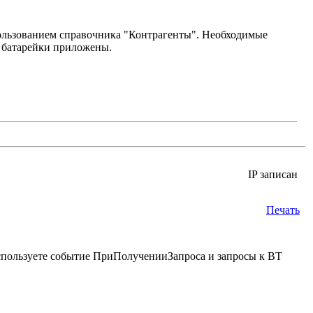
пользованием справочника "Контрагенты". Необходимые
е батарейки приложены.
IP записан
Печать
спользуете событие ПриПолученииЗапроса и запросы к ВТ