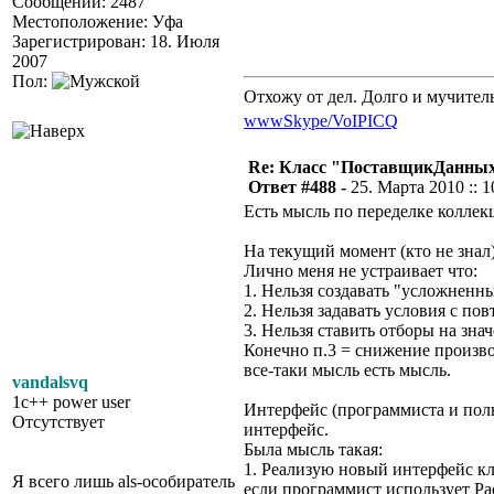
Сообщений: 2487
Местоположение: Уфа
Зарегистрирован: 18. Июля
2007
Пол:
Отхожу от дел. Долго и мучител
www
Skype/VoIP
ICQ
Re: Класс "ПоставщикДанны
Ответ #488 -
25. Марта 2010 :: 1
Есть мысль по переделке коллек
На текущий момент (кто не зна
Лично меня не устраивает что:
1. Нельзя создавать "усложненны
2. Нельзя задавать условия с п
3. Нельзя ставить отборы на зна
Конечно п.3 = снижение произво
все-таки мысль есть мысль.
vandalsvq
1c++ power user
Интерфейс (программиста и поль
Отсутствует
интерфейс.
Была мысль такая:
1. Реализую новый интерфейс к
Я всего лишь als-особиратель
если программист использует Ра