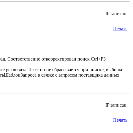
IP записан
Печать
ад. Соответственно откорректирован поиск Ctrl+F3
е реквизита Текст он не сбрасывается при поиске, выборке
итьШаблонЗапроса в связке с запросом поставщика данных.
IP записан
Печать