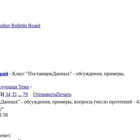
орий
› Класс "ПоставщикДанных" - обсуждения, примеры,
едующая Тема
›
3]
34
35
...
79
Отправить
Печать
анных" - обсуждения, примеры, вопросы (число прочтений - 43
х"
1:58
твет.