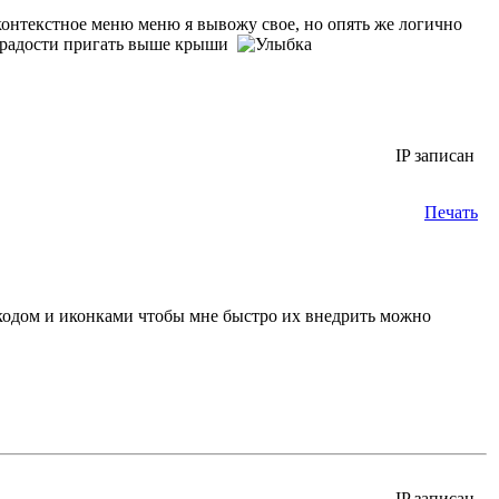
онтекстное меню меню я вывожу свое, но опять же логично
 от радости пригать выше крыши
IP записан
Печать
ь кодом и иконками чтобы мне быстро их внедрить можно
IP записан