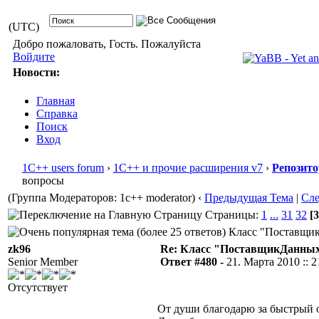
(UTC)
Добро пожаловать, Гость. Пожалуйста
Войдите
Новости:
Главная
Справка
Поиск
Вход
1С++ users forum
›
1С++ и прочие расширения v7
›
Репозит
вопросы
(Группа Модераторов: 1c++ moderator)
‹
Предыдущая Тема
|
Сл
Страницы:
1
...
31
32
[3
Класс "ПоставщикД
zk96
Re: Класс "ПоставщикДанны
Senior Member
Ответ #480 -
21. Марта 2010 :: 2
Отсутствует
От души благодарю за быстрый о