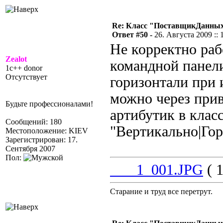
Re: Класс "ПоставщикДанны
Ответ #50 -
26. Августа 2009 :: 
Не корректно раб
Zealot
командной панели
1c++ donor
Отсутствует
горизонтали при 
можно через прив
Будьте профессионалами!
артибутик в клас
Сообщений: 180
"Вертикально|Го
Местоположение: KIEV
Зарегистрирован: 17.
Сентября 2007
Пол:
___1_001.JPG
( 1
Старание и труд все перетрут.