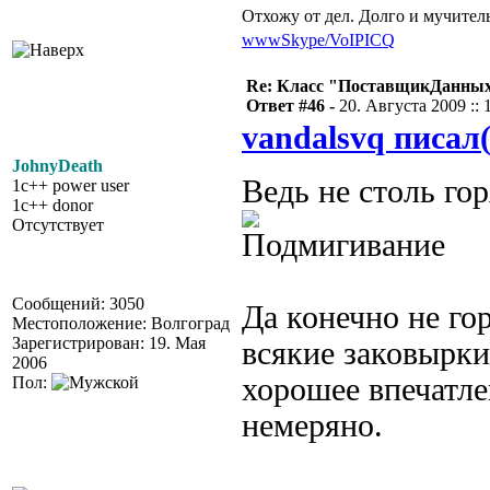
Отхожу от дел. Долго и мучител
www
Skype/VoIP
ICQ
Re: Класс "ПоставщикДанны
Ответ #46 -
20. Августа 2009 :: 
vandalsvq писал(
JohnyDeath
Ведь не столь г
1c++ power user
1c++ donor
Отсутствует
Сообщений: 3050
Да конечно не го
Местоположение: Волгоград
Зарегистрирован: 19. Мая
всякие заковырки
2006
хорошее впечатле
Пол:
немеряно.