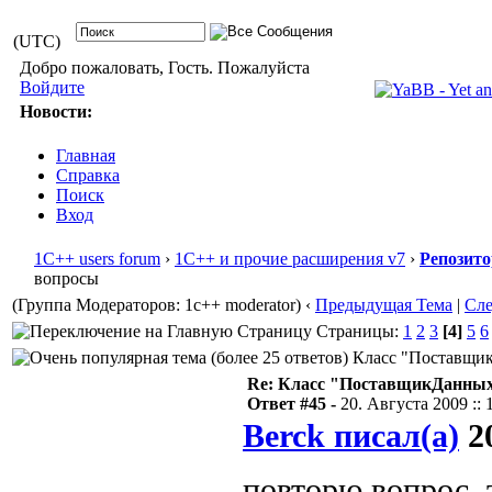
(UTC)
Добро пожаловать, Гость. Пожалуйста
Войдите
Новости:
Главная
Справка
Поиск
Вход
1С++ users forum
›
1С++ и прочие расширения v7
›
Репозит
вопросы
(Группа Модераторов: 1c++ moderator)
‹
Предыдущая Тема
|
Сл
Страницы:
1
2
3
[4]
5
6
Класс "ПоставщикД
Re: Класс "ПоставщикДанны
Ответ #45 -
20. Августа 2009 :: 
Berck писал(а)
20
повторю вопрос, 