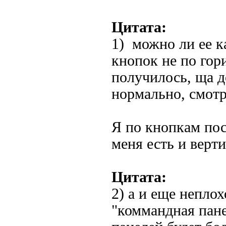
Цитата:
1) можно ли ее к
кнопок не по гор
получилось, ща д
нормально, смотр
Я по кнопкам по
меня есть и верт
Цитата:
2) а и еще непло
"коммандная пане