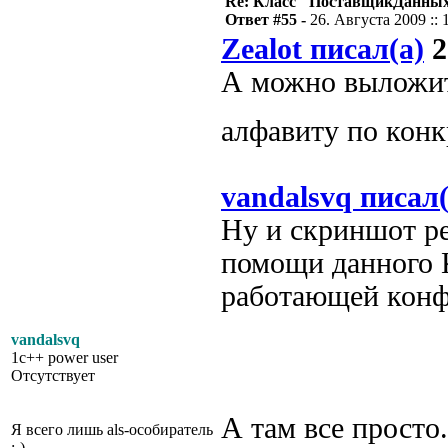
Re: Класс "ПоставщикДанны
Ответ #55 -
26. Августа 2009 :: 
Zealot писал(а)
2
А можно выложить
алфавиту по кон
vandalsvq писал(
Ну и скриншот р
помощи данного 
работающей конф
vandalsvq
1c++ power user
Отсутствует
А там все просто.
Я всего лишь als-особиратель
;-)