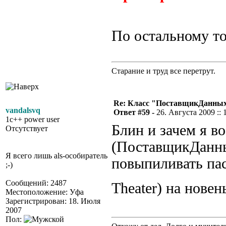
По остальному т
Старание и труд все перетрут.
Re: Класс "ПоставщикДанны
vandalsvq
Ответ #59 -
26. Августа 2009 :: 
1c++ power user
Блин и зачем я в
Отсутствует
(ПоставщикДанны
Я всего лишь als-особиратель
повыпиливать пас
;-)
Сообщений: 2487
Theater) на нове
Местоположение: Уфа
Зарегистрирован: 18. Июля
2007
Пол: