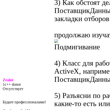
3) Как обстоят де
ПоставщикДанных
закладки отборов
продолжаю изуча
4) Класс для раб
ActiveX, наприме
ПоставщикДанны
Zealot
1c++ donor
Отсутствует
5) Разъясни по р
какие-то есть или
Будьте профессионалами!