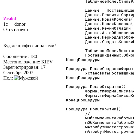
	ТабличноеПоле.СтильРамки = 1;

	Данные = ПоставщикДанных.Данные;

	Данные.РеквизитСортировки = "ВидДокумента";

Zealot
	Данные.НоваяКолонка("Контрагент");

1c++ donor
	Данные.НоваяКолонка("СуммаОсновная");

	Данные.РежимОтладки = 0;

Отсутствует
	Данные.АвтоОбновление = 1;

	Данные.ПериодАвтоОбновления = 10;

	Данные.СоздатьКнопкиПоУмолчанию();

Будьте профессионалами!
	ТабличноеПоле.ВосстановитьПозициюКолонок();

	ПоставщикДанных.Обновить();

Сообщений: 180
КонецПроцедуры

Местоположение: KIEV
Зарегистрирован: 17.
Процедура ПослеСозданияФормы(
Сентября 2007
	УстановитьПоставщикаДанныхЖурналДокументов();

Пол:
КонецПроцедуры

Процедура ПослеОткрытия()

	Форма.тпФормаСпискаКоманднаяПанель.Видимость(0);

	Форма.тпФормаСпискаКоманднаяПанель.Видимость(1);

КонецПроцедуры

Процедура ПриОткрытии()

	//

	мОбКомпонентаРаботыСФормойРасширениеФормы = СоздатьОбъект("РасширениеФормы");

	мОбКомпонентаРаботыСФормойРасширениеФормы.УстановитьФорму(Форма);

	мАтрибутМногострочнаяЧасть =

	мАтрибутМногострочнаяЧасть.Видимость = 0;
