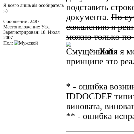
подставить строк
Я всего лишь als-особиратель
;-)
документа.
По су
Сообщений: 2487
сожалению я реши
Местоположение: Уфа
Зарегистрирован: 18. Июля
можно только по 
2007
Пол:
Хотя я мо
принципе это реа
* - ошибка возник
IDDOCDEF типизи
виновата, виноват
** - ошибка испр