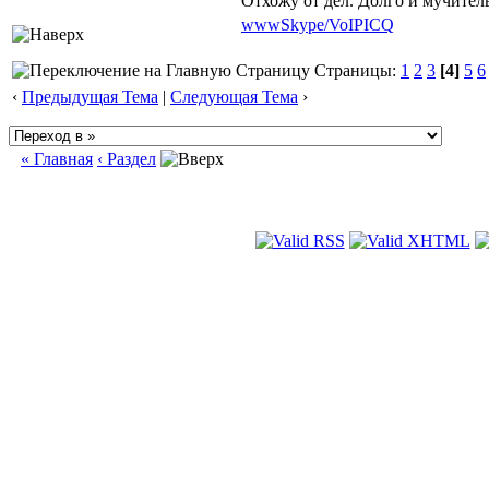
Отхожу от дел. Долго и мучител
www
Skype/VoIP
ICQ
Страницы:
1
2
3
[4]
5
6
‹
Предыдущая Тема
|
Следующая Тема
›
« Главная
‹ Раздел