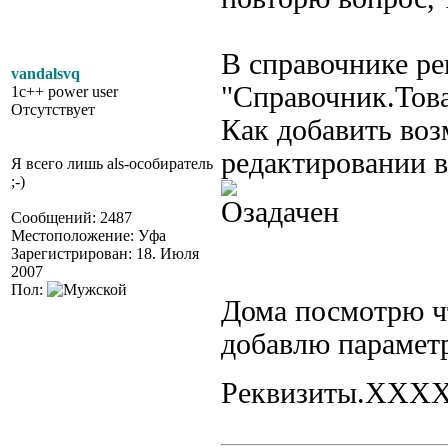
В справочнике ре
vandalsvq
"Справочник.Това
1c++ power user
Отсутствует
Как добавить во
редактировании в
Я всего лишь als-особиратель
;-)
Сообщений: 2487
Местоположение: Уфа
Зарегистрирован: 18. Июля
2007
Пол:
Дома посмотрю чт
добавлю парамет
Реквизиты.ХХХ