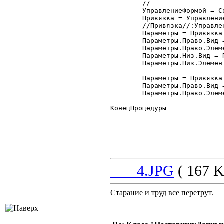
	//

	УправлениеФормой = СоздатьОбъект("УправлениеФормой");

	Привязка = УправлениеФормой.ПривязкаЭлементов;

	//Привязка//:УправлениеФормой.Привязка

	Параметры = Привязка.Добавить("тпФормаСписка");

	Параметры.Право.Вид = Привязка.ПраваяГраница;

	Параметры.Право.Элемент = "Форма";

	Параметры.Низ.Вид = Привязка.НижняяГраница;

	Параметры.Низ.Элемент = "Форма";

	Параметры = Привязка.Добавить("тпФормаСпискаКоманднаяПанель");

	Параметры.Право.Вид = Привязка.ПраваяГраница;

	Параметры.Право.Элемент = "Форма";

КонецПроцедуры

___4.JPG
( 167 K
Старание и труд все перетрут.