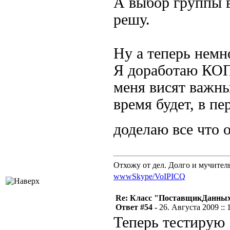
А выбор группы в
решу.
Ну а теперь немно
Я доработаю КОП 
меня висят важны
время будет, в п
доделаю все что
Отхожу от дел. Долго и мучител
www
Skype/VoIP
ICQ
Re: Класс "ПоставщикДанны
Ответ #54 -
26. Августа 2009 :: 
Теперь тестирую