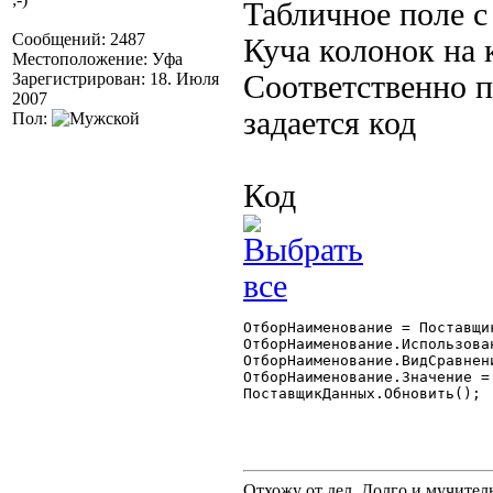
Табличное поле 
Сообщений: 2487
Куча колонок на 
Местоположение: Уфа
Зарегистрирован: 18. Июля
Соответственно п
2007
задается код
Пол:
Код
ОтборНаименование = Поставщи
ОтборНаименование.Использован
ОтборНаименование.ВидСравнен
ОтборНаименование.Значение = 
ПоставщикДанных.Обновить(); 

Отхожу от дел. Долго и мучител