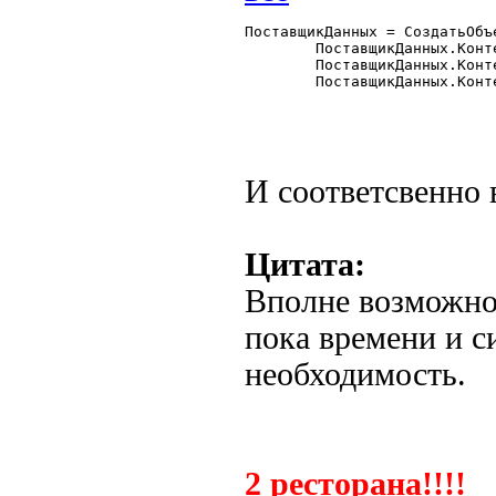
ПоставщикДанных = СоздатьОбъ
	ПоставщикДанных.КонтейнерТабличногоПоля = "тпФормаСписка";

	ПоставщикДанных.КонтейнерКоманднойПанели = "тпФормаСпискаКоманднаяПанель";

	ПоставщикДанных.КонтейнерЗакладки = "тпФормаСпискаЗакладки";

И соответсвенно в
Цитата:
Вполне возможно 
пока времени и си
необходимость.
2 ресторана!!!!