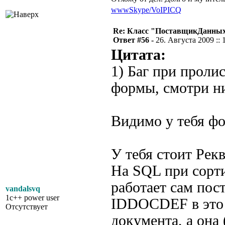
www
Skype/VoIP
ICQ
Re: Класс "ПоставщикДанны
Ответ #56 -
26. Августа 2009 :: 
Цитата:
1) Баг при проли
формы, смотри н
Видимо у тебя фо
У тебя стоит Рек
На SQL при сорти
работает сам по
vandalsvq
1c++ power user
IDDOCDEF в это 
Отсутствует
документа, а она