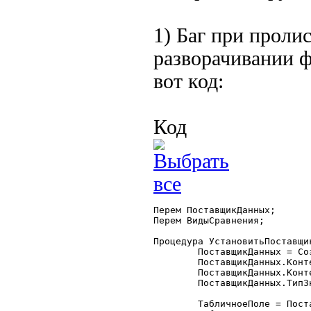
1) Баг при проли
разворачивании 
вот код:
Код
Перем ПоставщикДанных;

Перем ВидыСравнения;

Процедура УстановитьПоставщи
	ПоставщикДанных = СоздатьОбъект("ПоставщикДанных");

	ПоставщикДанных.КонтейнерТабличногоПоля = "тпФормаСписка";

	ПоставщикДанных.КонтейнерКоманднойПанели = "тпФормаСпискаКоманднаяПанель";

	ПоставщикДанных.ТипЗначений = "Журнал.РасходныеСчета";

	ТабличноеПоле = ПоставщикДанных.ТабличноеПоле;
