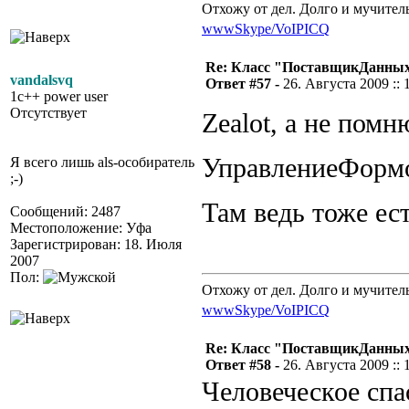
Отхожу от дел. Долго и мучител
www
Skype/VoIP
ICQ
Re: Класс "ПоставщикДанны
vandalsvq
Ответ #57 -
26. Августа 2009 :: 
1c++ power user
Отсутствует
Zealot, а не помн
УправлениеФор
Я всего лишь als-особиратель
;-)
Там ведь тоже е
Сообщений: 2487
Местоположение: Уфа
Зарегистрирован: 18. Июля
2007
Пол:
Отхожу от дел. Долго и мучител
www
Skype/VoIP
ICQ
Re: Класс "ПоставщикДанны
Ответ #58 -
26. Августа 2009 :: 
Человеческое спа