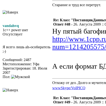
Старание и труд все перетрут.
Re: Класс "ПоставщикДанны
Ответ #48 -
26. Августа 2009 :: 
vandalsvq
Ну пятый багофик
1c++ power user
Отсутствует
http://www.1cpp.r
num=1214205575
Я всего лишь als-особиратель
;-)
Сообщений: 2487
Местоположение: Уфа
А если формат БД
Зарегистрирован: 18. Июля
2007
Пол:
Отхожу от дел. Долго и мучител
www
Skype/VoIP
ICQ
Re: Класс "ПоставщикДанны
Ответ #49 -
26. Августа 2009 :: 