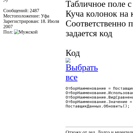
Табличное поле 
Сообщений: 2487
Куча колонок на 
Местоположение: Уфа
Зарегистрирован: 18. Июля
Соответственно п
2007
задается код
Пол:
Код
ОтборНаименование = Поставщи
ОтборНаименование.Использован
ОтборНаименование.ВидСравнен
ОтборНаименование.Значение = 
ПоставщикДанных.Обновить(); 

Отхожу от дел. Долго и мучител