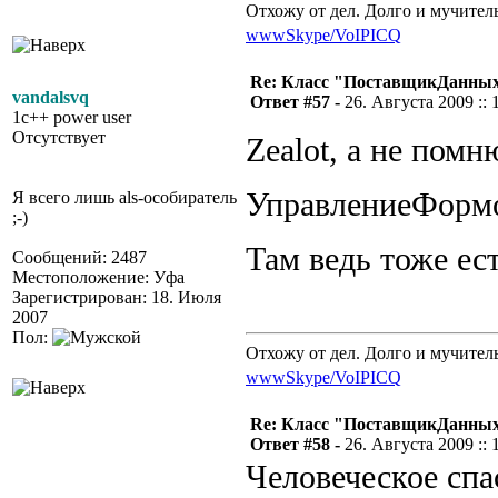
Отхожу от дел. Долго и мучител
www
Skype/VoIP
ICQ
Re: Класс "ПоставщикДанны
vandalsvq
Ответ #57 -
26. Августа 2009 :: 
1c++ power user
Отсутствует
Zealot, а не помн
УправлениеФор
Я всего лишь als-особиратель
;-)
Там ведь тоже е
Сообщений: 2487
Местоположение: Уфа
Зарегистрирован: 18. Июля
2007
Пол:
Отхожу от дел. Долго и мучител
www
Skype/VoIP
ICQ
Re: Класс "ПоставщикДанны
Ответ #58 -
26. Августа 2009 :: 
Человеческое спа