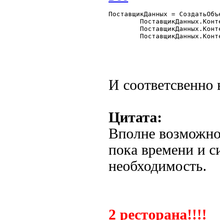
ПоставщикДанных = СоздатьОбъ
	ПоставщикДанных.КонтейнерТабличногоПоля = "тпФормаСписка";

	ПоставщикДанных.КонтейнерКоманднойПанели = "тпФормаСпискаКоманднаяПанель";

	ПоставщикДанных.КонтейнерЗакладки = "тпФормаСпискаЗакладки";

И соответсвенно в
Цитата:
Вполне возможно 
пока времени и си
необходимость.
2 ресторана!!!!