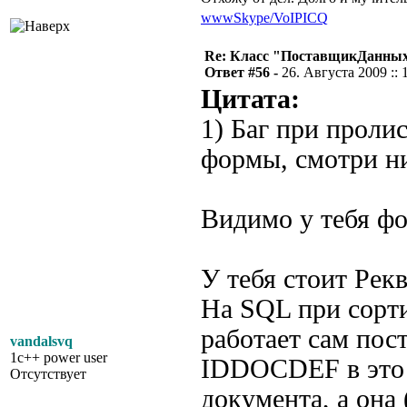
www
Skype/VoIP
ICQ
Re: Класс "ПоставщикДанны
Ответ #56 -
26. Августа 2009 :: 
Цитата:
1) Баг при проли
формы, смотри н
Видимо у тебя фо
У тебя стоит Рек
На SQL при сорти
работает сам по
vandalsvq
1c++ power user
IDDOCDEF в это 
Отсутствует
документа, а она