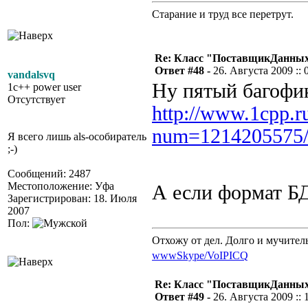
Старание и труд все перетрут.
Re: Класс "ПоставщикДанны
Ответ #48 -
26. Августа 2009 :: 
vandalsvq
Ну пятый багофик
1c++ power user
Отсутствует
http://www.1cpp.r
num=1214205575
Я всего лишь als-особиратель
;-)
Сообщений: 2487
Местоположение: Уфа
А если формат БД
Зарегистрирован: 18. Июля
2007
Пол:
Отхожу от дел. Долго и мучител
www
Skype/VoIP
ICQ
Re: Класс "ПоставщикДанны
Ответ #49 -
26. Августа 2009 :: 