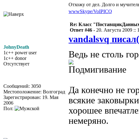
Отхожу от дел. Долго и мучител
www
Skype/VoIP
ICQ
Re: Класс "ПоставщикДанны
Ответ #46 -
20. Августа 2009 :: 
vandalsvq писал(
JohnyDeath
Ведь не столь г
1c++ power user
1c++ donor
Отсутствует
Сообщений: 3050
Да конечно не го
Местоположение: Волгоград
Зарегистрирован: 19. Мая
всякие заковырки
2006
хорошее впечатле
Пол:
немеряно.