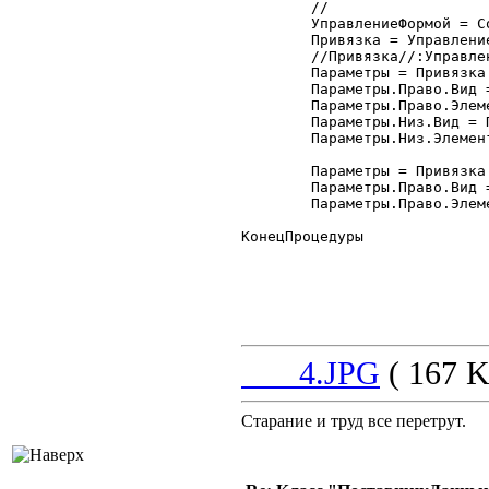
	//

	УправлениеФормой = СоздатьОбъект("УправлениеФормой");

	Привязка = УправлениеФормой.ПривязкаЭлементов;

	//Привязка//:УправлениеФормой.Привязка

	Параметры = Привязка.Добавить("тпФормаСписка");

	Параметры.Право.Вид = Привязка.ПраваяГраница;

	Параметры.Право.Элемент = "Форма";

	Параметры.Низ.Вид = Привязка.НижняяГраница;

	Параметры.Низ.Элемент = "Форма";

	Параметры = Привязка.Добавить("тпФормаСпискаКоманднаяПанель");

	Параметры.Право.Вид = Привязка.ПраваяГраница;

	Параметры.Право.Элемент = "Форма";

КонецПроцедуры

___4.JPG
( 167 K
Старание и труд все перетрут.