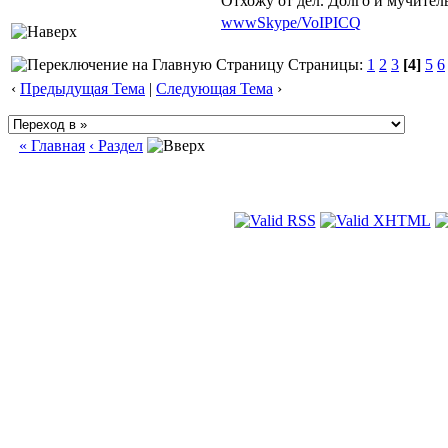
Отхожу от дел. Долго и мучител
www
Skype/VoIP
ICQ
Страницы:
1
2
3
[4]
5
6
‹
Предыдущая Тема
|
Следующая Тема
›
« Главная
‹ Раздел