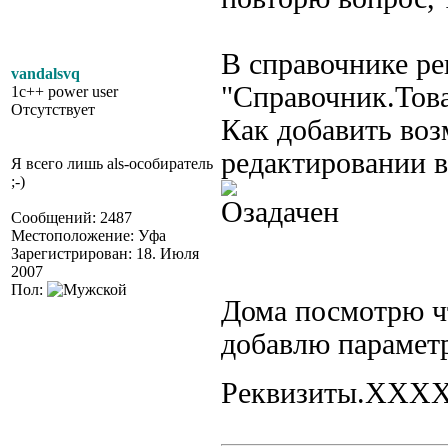
В справочнике ре
vandalsvq
"Справочник.Това
1c++ power user
Отсутствует
Как добавить во
редактировании в
Я всего лишь als-особиратель
;-)
Сообщений: 2487
Местоположение: Уфа
Зарегистрирован: 18. Июля
2007
Пол:
Дома посмотрю чт
добавлю парамет
Реквизиты.ХХХ