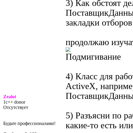
3) Как обстоят де
ПоставщикДанных
закладки отборов
продолжаю изуча
4) Класс для раб
ActiveX, наприме
ПоставщикДанны
Zealot
1c++ donor
Отсутствует
5) Разъясни по р
какие-то есть или
Будьте профессионалами!