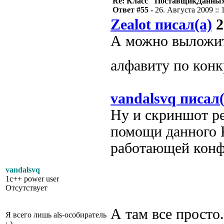
Re: Класс "ПоставщикДанны
Ответ #55 -
26. Августа 2009 :: 
Zealot писал(а)
2
А можно выложить
алфавиту по кон
vandalsvq писал(
Ну и скриншот р
помощи данного 
работающей конф
vandalsvq
1c++ power user
Отсутствует
А там все просто.
Я всего лишь als-особиратель
;-)