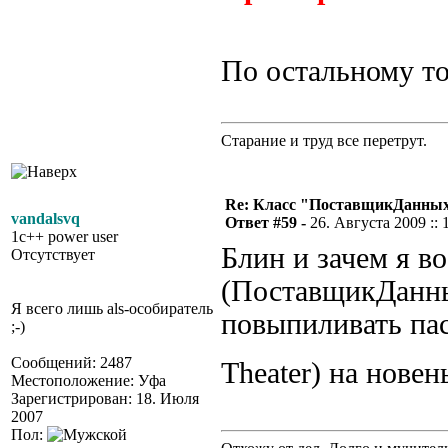
По остальному т
Старание и труд все перетрут.
Re: Класс "ПоставщикДанны
vandalsvq
Ответ #59 -
26. Августа 2009 :: 
1c++ power user
Блин и зачем я в
Отсутствует
(ПоставщикДанны
Я всего лишь als-особиратель
повыпиливать пас
;-)
Сообщений: 2487
Theater) на нове
Местоположение: Уфа
Зарегистрирован: 18. Июля
2007
Пол: