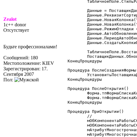
	ТабличноеПоле.СтильРамки = 1;

	Данные = ПоставщикДанных.Данные;

	Данные.РеквизитСортировки = "ВидДокумента";

Zealot
	Данные.НоваяКолонка("Контрагент");

1c++ donor
	Данные.НоваяКолонка("СуммаОсновная");

	Данные.РежимОтладки = 0;

Отсутствует
	Данные.АвтоОбновление = 1;

	Данные.ПериодАвтоОбновления = 10;

	Данные.СоздатьКнопкиПоУмолчанию();

Будьте профессионалами!
	ТабличноеПоле.ВосстановитьПозициюКолонок();

	ПоставщикДанных.Обновить();

Сообщений: 180
КонецПроцедуры

Местоположение: KIEV
Зарегистрирован: 17.
Процедура ПослеСозданияФормы(
Сентября 2007
	УстановитьПоставщикаДанныхЖурналДокументов();

Пол:
КонецПроцедуры

Процедура ПослеОткрытия()

	Форма.тпФормаСпискаКоманднаяПанель.Видимость(0);

	Форма.тпФормаСпискаКоманднаяПанель.Видимость(1);

КонецПроцедуры

Процедура ПриОткрытии()

	//

	мОбКомпонентаРаботыСФормойРасширениеФормы = СоздатьОбъект("РасширениеФормы");

	мОбКомпонентаРаботыСФормойРасширениеФормы.УстановитьФорму(Форма);

	мАтрибутМногострочнаяЧасть =

	мАтрибутМногострочнаяЧасть.Видимость = 0;
