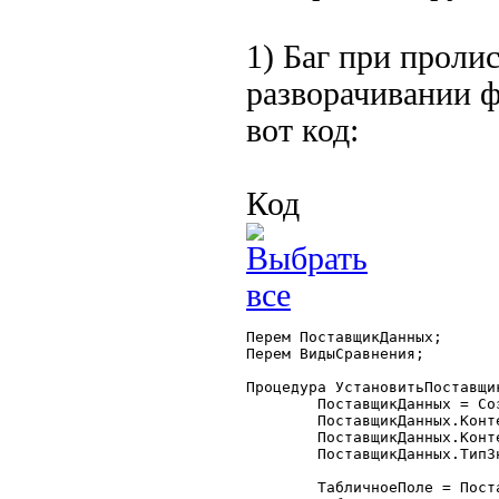
1) Баг при проли
разворачивании 
вот код:
Код
Перем ПоставщикДанных;

Перем ВидыСравнения;

Процедура УстановитьПоставщи
	ПоставщикДанных = СоздатьОбъект("ПоставщикДанных");

	ПоставщикДанных.КонтейнерТабличногоПоля = "тпФормаСписка";

	ПоставщикДанных.КонтейнерКоманднойПанели = "тпФормаСпискаКоманднаяПанель";

	ПоставщикДанных.ТипЗначений = "Журнал.РасходныеСчета";

	ТабличноеПоле = ПоставщикДанных.ТабличноеПоле;
