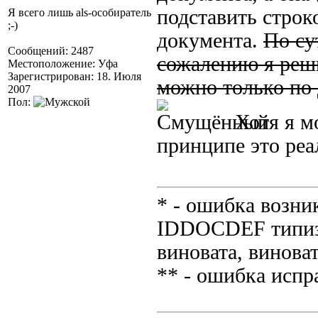
подставить строк
Я всего лишь als-особиратель
;-)
документа.
По су
Сообщений: 2487
сожалению я реши
Местоположение: Уфа
Зарегистрирован: 18. Июля
можно только по 
2007
Пол:
Хотя я мо
принципе это реа
* - ошибка возник
IDDOCDEF типизи
виновата, виноват
** - ошибка испр