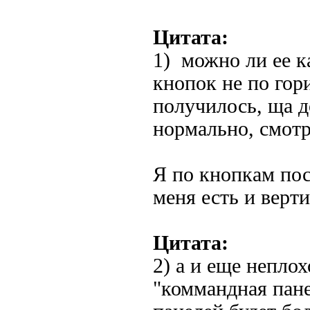
Цитата:
1) можно ли ее к
кнопок не по гор
получилось, ща д
нормально, смотр
Я по кнопкам по
меня есть и верт
Цитата:
2) а и еще непло
"коммандная пане