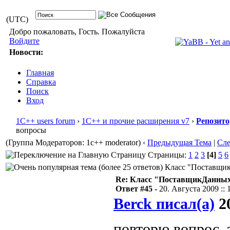
(UTC)
Добро пожаловать, Гость. Пожалуйста
Войдите
Новости:
Главная
Справка
Поиск
Вход
1С++ users forum
›
1С++ и прочие расширения v7
›
Репозит
вопросы
(Группа Модераторов: 1c++ moderator)
‹
Предыдущая Тема
|
Сл
Страницы:
1
2
3
[4]
5
6
Класс "ПоставщикД
Re: Класс "ПоставщикДанны
Ответ #45 -
20. Августа 2009 :: 
Berck писал(а)
20
повторю вопрос, 