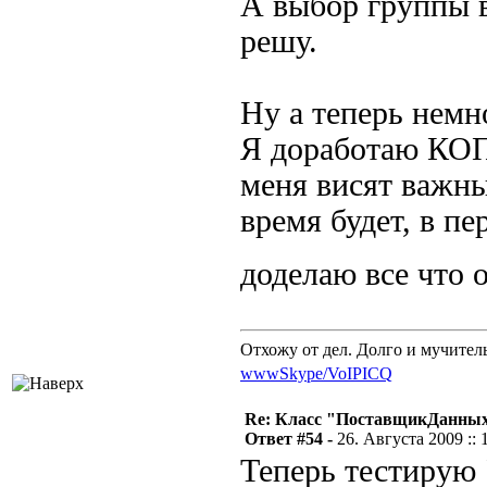
А выбор группы в
решу.
Ну а теперь немно
Я доработаю КОП 
меня висят важны
время будет, в п
доделаю все что
Отхожу от дел. Долго и мучител
www
Skype/VoIP
ICQ
Re: Класс "ПоставщикДанны
Ответ #54 -
26. Августа 2009 :: 
Теперь тестирую