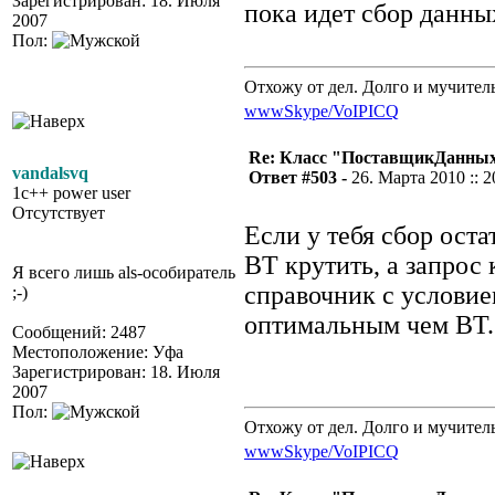
Зарегистрирован: 18. Июля
пока идет сбор данны
2007
Пол:
Отхожу от дел. Долго и мучител
www
Skype/VoIP
ICQ
Re: Класс "ПоставщикДанны
vandalsvq
Ответ #503 -
26. Марта 2010 :: 2
1c++ power user
Отсутствует
Если у тебя сбор оста
ВТ крутить, а запрос 
Я всего лишь als-особиратель
справочник с условием
;-)
оптимальным чем ВТ.
Сообщений: 2487
Местоположение: Уфа
Зарегистрирован: 18. Июля
2007
Пол:
Отхожу от дел. Долго и мучител
www
Skype/VoIP
ICQ