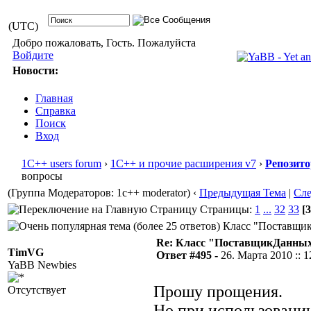
(UTC)
Добро пожаловать, Гость. Пожалуйста
Войдите
Новости:
Главная
Справка
Поиск
Вход
1С++ users forum
›
1С++ и прочие расширения v7
›
Репозит
вопросы
(Группа Модераторов: 1c++ moderator)
‹
Предыдущая Тема
|
Сл
Страницы:
1
...
32
33
[3
Класс "ПоставщикД
Re: Класс "ПоставщикДанны
TimVG
Ответ #495 -
26. Марта 2010 :: 1
YaBB Newbies
Прошу прощения.
Отсутствует
Но при использовании