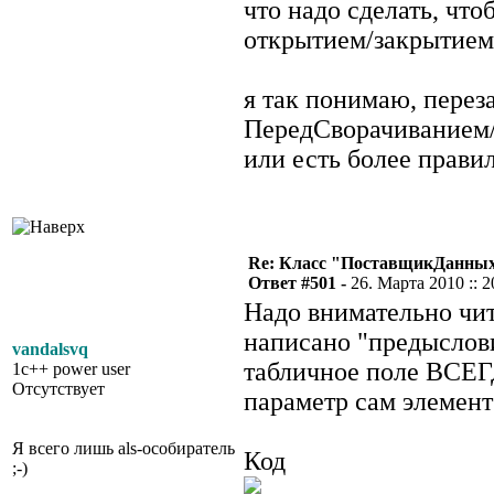
что надо сделать, чт
открытием/закрытием 
я так понимаю, перез
ПередСворачиванием/
или есть более прави
Re: Класс "ПоставщикДанны
Ответ #501 -
26. Марта 2010 :: 2
Надо внимательно чи
написано "предыслови
vandalsvq
табличное поле ВСЕГ
1c++ power user
Отсутствует
параметр сам элемент 
Я всего лишь als-особиратель
Код
;-)