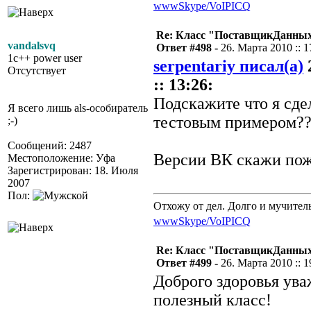
www
Skype/VoIP
ICQ
Re: Класс "ПоставщикДанны
vandalsvq
Ответ #498 -
26. Марта 2010 :: 1
1c++ power user
serpentariy писал(а)
Отсутствует
:: 13:26:
Подскажите что я сдел
Я всего лишь als-особиратель
тестовым примером?
;-)
Сообщений: 2487
Версии ВК скажи пожа
Местоположение: Уфа
Зарегистрирован: 18. Июля
2007
Пол:
Отхожу от дел. Долго и мучител
www
Skype/VoIP
ICQ
Re: Класс "ПоставщикДанны
Ответ #499 -
26. Марта 2010 :: 1
Доброго здоровья ува
полезный класс!