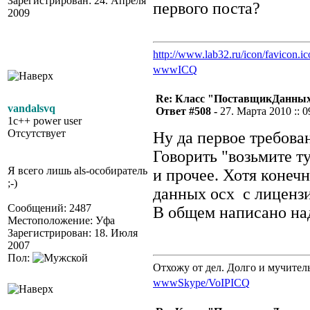
Зарегистрирован: 24. Апреля
первого поста?
2009
http://www.lab32.ru/icon/favicon.ic
www
ICQ
Re: Класс "ПоставщикДанны
vandalsvq
Ответ #508 -
27. Марта 2010 :: 0
1c++ power user
Отсутствует
Ну да первое требова
Говорить "возьмите ту
Я всего лишь als-особиратель
и прочее. Хотя конеч
;-)
данных ocx с лиценз
Сообщений: 2487
В общем написано над
Местоположение: Уфа
Зарегистрирован: 18. Июля
2007
Пол:
Отхожу от дел. Долго и мучител
www
Skype/VoIP
ICQ