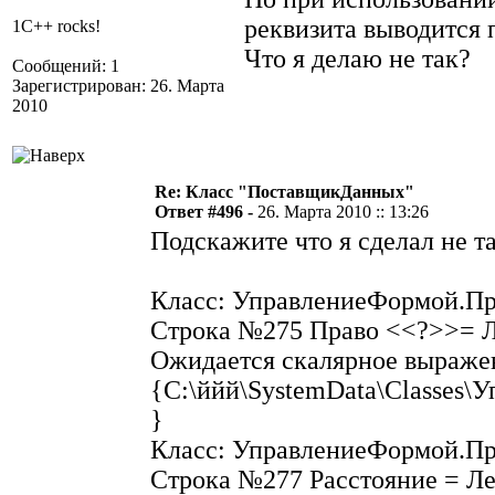
реквизита выводится 
1C++ rocks!
Что я делаю не так?
Сообщений: 1
Зарегистрирован: 26. Марта
2010
Re: Класс "ПоставщикДанных"
Ответ #496 -
26. Марта 2010 :: 13:26
Подскажите что я сделал не т
Класс: УправлениеФормой.При
Строка №275 Право <<?>>= 
Ожидается скалярное выраже
{C:\ййй\SystemData\Classes\
}
Класс: УправлениеФормой.При
Строка №277 Расстояние = Л