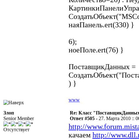
КартинкиПанелиУпра
СоздатьОбъект("MSCom
наяПанель.ert(330) }
6);
ноеПоле.ert(76) }
ПоставщикДанных =
СоздатьОбъект("Пост
) }
www
Злоп
Re: Класс "ПоставщикДанны
Senior Member
Ответ #505 -
27. Марта 2010 :: 0
http://www.forum.mist
Отсутствует
качаем
http://www.dll.