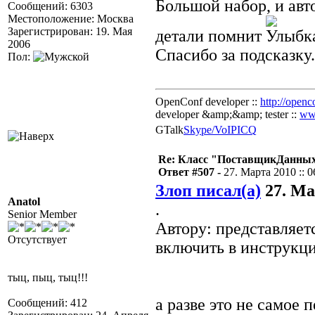
Большой набор, и авто
Сообщений: 6303
Местоположение: Москва
Зарегистрирован: 19. Мая
детали помнит
2006
Спасибо за подсказку.
Пол:
OpenConf developer ::
http://openc
developer &amp;&amp; tester ::
ww
GTalk
Skype/VoIP
ICQ
Re: Класс "ПоставщикДанны
Ответ #507 -
27. Марта 2010 :: 0
Злоп писал(а)
27. Мар
Anatol
.
Senior Member
Автору: представляе
Отсутствует
включить в инструкц
тыц, пыц, тыц!!!
а разве это не самое 
Сообщений: 412