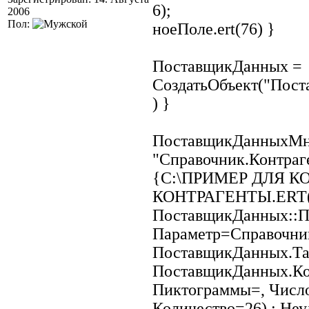
6);
2006
Пол:
ноеПоле.ert(76) }
ПоставщикДанных =
СоздатьОбъект("Пост
) }
ПоставщикДанныхМно
"Справочник.Контраг
{C:\ПРИМЕР ДЛЯ 
КОНТРАГЕНТЫ.ERT(
ПоставщикДанных::П
Параметр=Справочник
ПоставщикДанных.Таб
ПоставщикДанных.Ко
Пиктограммы=, Числ
Количество=26) : Неу