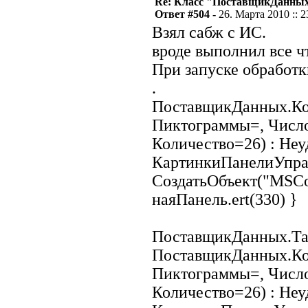
Re: Класс "ПоставщикДанны
Ответ #504 -
26. Марта 2010 :: 2
Взял сабж с ИС.
вроде выполнил все ч
При запуске обработк
.
ПоставщикДанных.Ко
Пиктограммы=, Числ
Количество=26) : Неу
КартинкиПанелиУпра
СоздатьОбъект("MSCom
наяПанель.ert(330) }
ПоставщикДанных.Таб
ПоставщикДанных.Ко
Пиктограммы=, Числ
Количество=26) : Неу