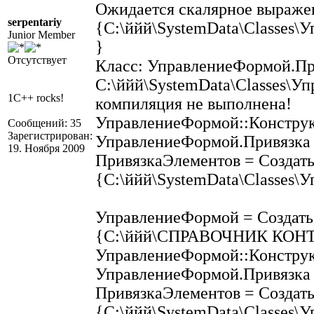
Ожидается скалярное выраже
serpentariy
{C:\ййй\SystemData\Classes\
Junior Member
}
Отсутствует
Класс: УправлениеФормой.Пр
C:\ййй\SystemData\Classes\У
1C++ rocks!
компиляция не выполнена!
УправлениеФормой::Конструкт
Сообщений: 35
Зарегистрирован:
УправлениеФормой.Привязка 
19. Ноября 2009
ПривязкаЭлементов = Создат
{C:\ййй\SystemData\Classes\
УправлениеФормой = Создать
{C:\ййй\СПРАВОЧНИК КОНТ
УправлениеФормой::Конструкт
УправлениеФормой.Привязка 
ПривязкаЭлементов = Создат
{C:\ййй\SystemData\Classes\