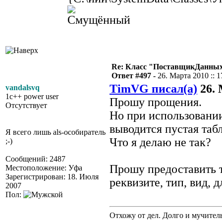
Re: Класс "ПоставщикДанны
Ответ #497 -
26. Марта 2010 :: 1
TimVG писал(а)
26. 
vandalsvq
1c++ power user
Прошу прощения.
Отсутствует
Но при использовании
выводится пустая таб
Я всего лишь als-особиратель
Что я делаю не так?
;-)
Сообщений: 2487
Прошу предоставить т
Местоположение: Уфа
Зарегистрирован: 18. Июля
реквизите, тип, вид, 
2007
Пол:
Отхожу от дел. Долго и мучител