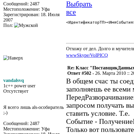
Сообщений: 2487
Местоположение: Уфа
Зарегистрирован: 18. Июля
2007
<ИдентификаторТП><ИмяСобытия
Пол:
Отхожу от дел. Долго и мучител
www
Skype/VoIP
ICQ
Re: Класс "ПоставщикДанны
Ответ #502 -
26. Марта 2010 :: 2
В общем счас ты соед
vandalsvq
1c++ power user
заполняешь ее всеми
Отсутствует
ПередРазворачивани
запросом получать вы
Я всего лишь als-особиратель
ставить условие. Т.е.
;-)
Событие - Получение
Сообщений: 2487
Только вот пользоват
Местоположение: Уфа