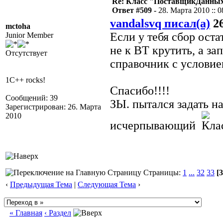
Re: Класс "ПоставщикДанны
Ответ #509 -
28. Марта 2010 :: 0
vandalsvq писал(а)
26
mctoha
Если у тебя сбор ост
Junior Member
не к ВТ крутить, а за
Отсутствует
справочник с условием
1C++ rocks!
Спасибо!!!!
Сообщений: 39
ЗЫ. пытался задать на
Зарегистрирован: 26. Марта
2010
исчерпывающий
Страницы:
1
...
32
33
[3
‹
Предыдущая Тема
|
Следующая Тема
›
« Главная
‹ Раздел