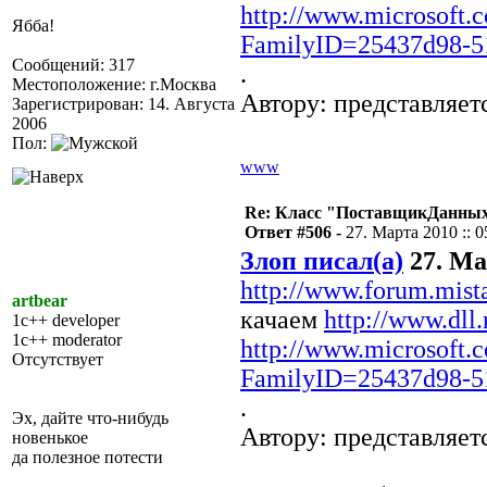
http://www.microsoft.
Ябба!
FamilyID=25437d98-51
Сообщений: 317
.
Местоположение: г.Москва
Автору: представляе
Зарегистрирован: 14. Августа
2006
Пол:
www
Re: Класс "ПоставщикДанны
Ответ #506 -
27. Марта 2010 :: 0
Злоп писал(а)
27. Мар
http://www.forum.mist
artbear
качаем
http://www.dll.
1c++ developer
1c++ moderator
http://www.microsoft.
Отсутствует
FamilyID=25437d98-51
.
Эх, дайте что-нибудь
Автору: представляе
новенькое
да полезное потести