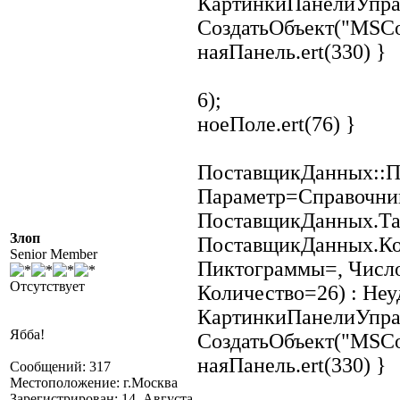
КартинкиПанелиУпра
СоздатьОбъект("MSCom
наяПанель.ert(330) }
6);
ноеПоле.ert(76) }
ПоставщикДанных::П
Параметр=Справочник
ПоставщикДанных.Таб
Злоп
ПоставщикДанных.Ко
Senior Member
Пиктограммы=, Числ
Отсутствует
Количество=26) : Неу
КартинкиПанелиУпра
Ябба!
СоздатьОбъект("MSCom
наяПанель.ert(330) }
Сообщений: 317
Местоположение: г.Москва
Зарегистрирован: 14. Августа