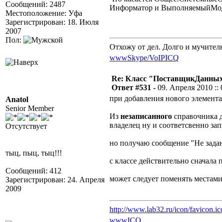
Сообщений: 2487
Информатор и ВыполняемыйМоду
Местоположение: Уфа
Зарегистрирован: 18. Июля
2007
Пол:
Отхожу от дел. Долго и мучител
www
Skype/VoIP
ICQ
Re: Класс "ПоставщикДанны
Ответ #531 -
09. Апреля 2010 :: 
при добавления нового элемент
Anatol
Senior Member
Из
незаписанного
справочника д
владелец ну и соответсвенно запи
Отсутствует
но получаю сообщение "Не зада
тыц, пыц, тыц!!!
с классе действительно сначала
Сообщений: 412
может следует поменять местами
Зарегистрирован: 24. Апреля
2009
http://www.lab32.ru/icon/favicon.ic
www
ICQ