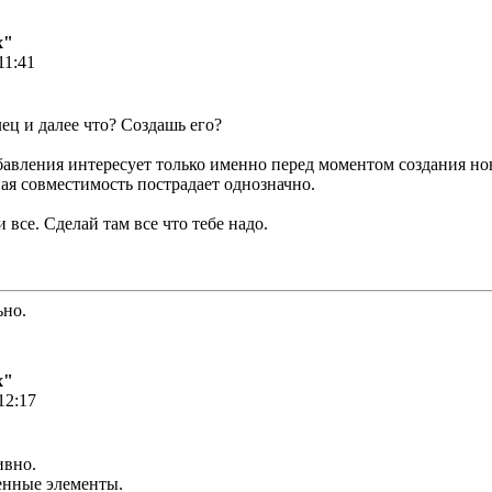
х"
11:41
ец и далее что? Создашь его?
вления интересует только именно перед моментом создания нов
ая совместимость пострадает однозначно.
 все. Сделай там все что тебе надо.
ьно.
х"
12:17
ивно.
енные элементы.