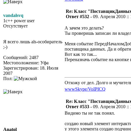
Re: Класс "ПоставщикДанны
vandalsvq
Ответ #532 -
09. Апреля 2010 :: 
1c++ power user
Отсутствует
А зачем это делать?
Ты проверишь записан ли владел
Я всего лишь als-особиратель
Меня событие ПередНачаломДоба
;-)
поставщика данных. Да и обратн
Вот как то так...
Сообщений: 2487
Переназначь событие на кнопке и
Местоположение: Уфа
Зарегистрирован: 18. Июля
2007
Пол:
Отхожу от дел. Долго и мучител
www
Skype/VoIP
ICQ
Re: Класс "ПоставщикДанны
Ответ #533 -
09. Апреля 2010 :: 
Видимо ты не так понял.
создаю новый элемент интеракт
у этого элемента создаю подчин
Anatol