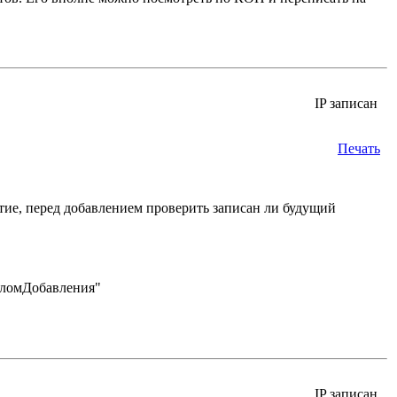
IP записан
Печать
ие, перед добавлением проверить записан ли будущий
чаломДобавления"
IP записан