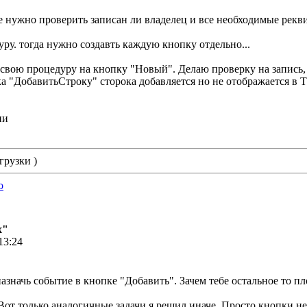
 нужно проверить записан ли владелец и все необходимые рекв
ру. тогда нужно создавть каждую кнопку отдельно...
 свою процедуру на кнопку "Новый". Делаю проверку на запись,
 "ДобавитьСтроку" сторока добавляется но не отображается в ТП
ии
грузки )
o
х"
13:24
азначь событие в кнопке "Добавить". Зачем тебе остальное то п
 Вот только аналогичные задачи я решил иначе. Просто кнопки н