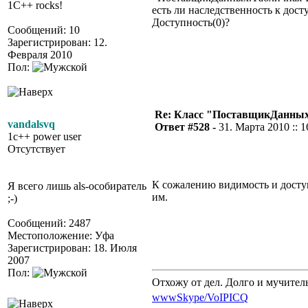
1C++ rocks!
есть ли наследственность к дос
Доступность(0)?
Сообщений: 10
Зарегистрирован: 12.
Февраля 2010
Пол:
Re: Класс "ПоставщикДанны
vandalsvq
Ответ #528 -
31. Марта 2010 :: 1
1c++ power user
Отсутствует
К сожалению видимость и доступ
Я всего лишь als-особиратель
им.
;-)
Сообщений: 2487
Местоположение: Уфа
Зарегистрирован: 18. Июля
2007
Пол:
Отхожу от дел. Долго и мучител
www
Skype/VoIP
ICQ