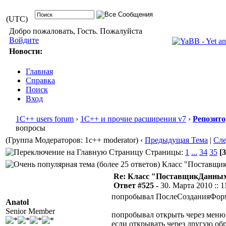
(UTC)
Добро пожаловать, Гость. Пожалуйста
Войдите
Новости:
Главная
Справка
Поиск
Вход
1С++ users forum
›
1С++ и прочие расширения v7
›
Репозит
вопросы
(Группа Модераторов: 1c++ moderator)
‹
Предыдущая Тема
|
Сл
Страницы:
1
...
34
35
[3
Класс "ПоставщикД
Re: Класс "ПоставщикДанны
Ответ #525 -
30. Марта 2010 :: 1
попробывал ПослеСозданияФормы
Anatol
Senior Member
попробывал открыть через меню 
если открывать через другую об