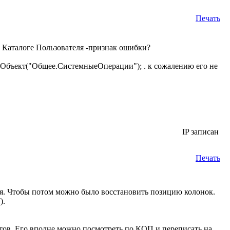
Печать
 Каталоге Пользователя -признак ошибки?
Объект("Общее.СистемныеОперации"); . к сожалению его не
IP записан
Печать
ля. Чтобы потом можно было восстановить позицию колонок.
).
тов. Его вполне можно посмотреть по КОП и переписать на