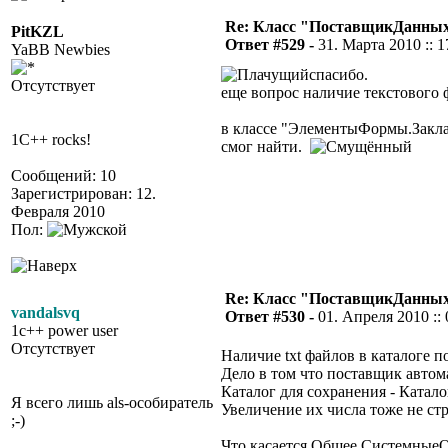
Re: Класс "ПоставщикДанны
PitKZL
Ответ #529 -
31. Марта 2010 :: 1
YaBB Newbies
спасибо.
Отсутствует
еще вопрос наличие текстового
в классе "ЭлементыФормы.Закл
1C++ rocks!
смог найти.
Сообщений: 10
Зарегистрирован: 12.
Февраля 2010
Пол:
Re: Класс "ПоставщикДанны
vandalsvq
Ответ #530 -
01. Апреля 2010 :: 
1c++ power user
Отсутствует
Наличие txt файлов в каталоге п
Дело в том что поставщик авто
Каталог для сохранения - Катал
Я всего лишь als-особиратель
Увеличение их числа тоже не ст
;-)
Что касается Общее.СистемныеОп