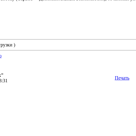
грузки )
o
х"
Печать
3:31