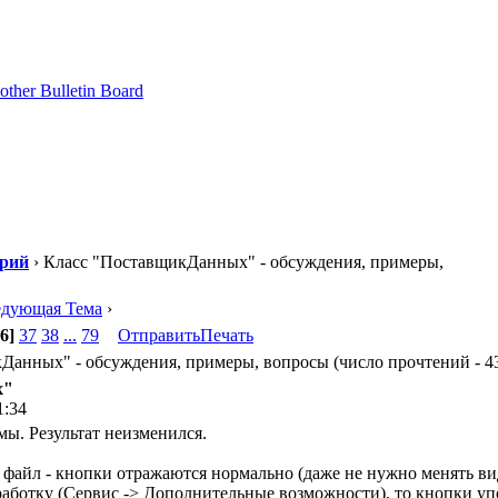
орий
› Класс "ПоставщикДанных" - обсуждения, примеры,
едующая Тема
›
6]
37
38
...
79
Отправить
Печать
анных" - обсуждения, примеры, вопросы (число прочтений - 43
х"
1:34
. Результат неизменился.
файл - кнопки отражаются нормально (даже не нужно менять ви
работку (Сервис -> Дополнительные возможности), то кнопки уп