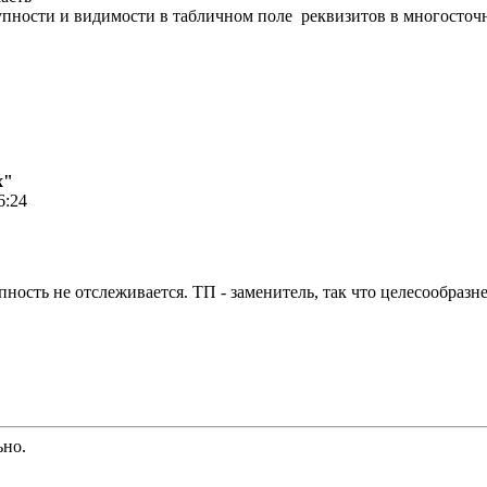
тупности и видимости в табличном поле реквизитов в многосто
х"
6:24
ность не отслеживается. ТП - заменитель, так что целесообразн
ьно.