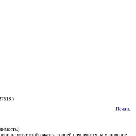
7516 )
Печать
димость.)
орно не хотят отображатся. точней появляются на мгновение