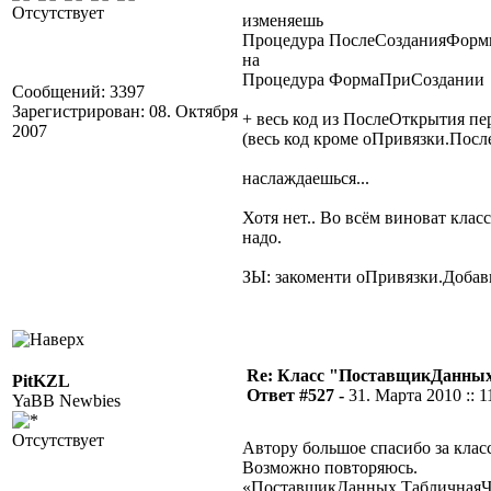
Отсутствует
изменяешь
Процедура ПослеСозданияФор
на
Процедура ФормаПриСоздании
Сообщений: 3397
Зарегистрирован: 08. Октября
+ весь код из ПослеОткрытия пер
2007
(весь код кроме оПривязки.Посл
наслаждаешься...
Хотя нет.. Во всём виноват класс
надо.
ЗЫ: закоменти оПривязки.Добавить
Re: Класс "ПоставщикДанны
PitKZL
Ответ #527 -
31. Марта 2010 :: 1
YaBB Newbies
Отсутствует
Автору большое спасибо за класс
Возможно повторяюсь.
«ПоставщикДанных.ТабличнаяЧ