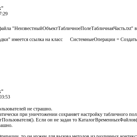
х"
7:29
 файла "НеизвестныйОбъектТабличноеПолеТабличнаяЧасть.txt" в
адки" имеется ссылка на класс СистемныеОперации = Создать
х"
03:53
ользователей не страшно.
матически при уничтожении сохраняет настройку табличного по
огПользователя(). Если он не задан то КаталогВременныхФайлов(
рашно.
ерации, то он нужен для вызова методов из различных контекс