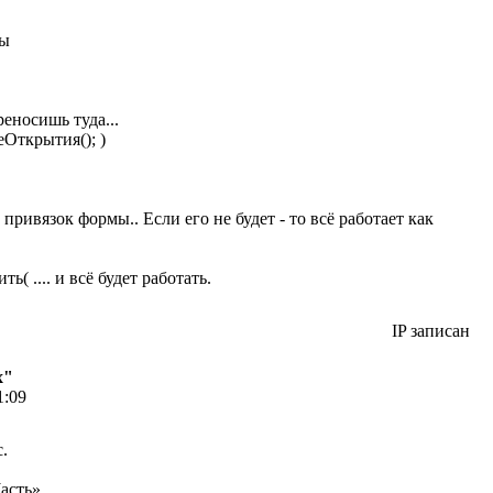
мы
еносишь туда...
еОткрытия(); )
 привязок формы.. Если его не будет - то всё работает как
( .... и всё будет работать.
IP записан
х"
1:09
.
асть»