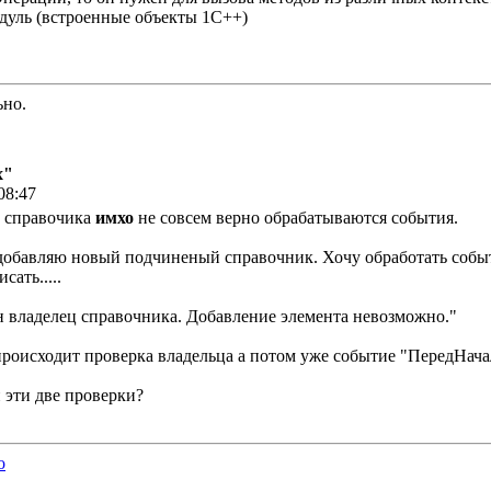
ль (встроенные объекты 1С++)
ьно.
х"
08:47
а справочика
имхо
не совсем верно обрабатываются события.
обавляю новый подчиненый справочник. Хочу обработать событ
сать.....
н владелец справочника. Добавление элемента невозможно."
 происходит проверка владельца а потом уже событие "ПередНа
 эти две проверки?
o