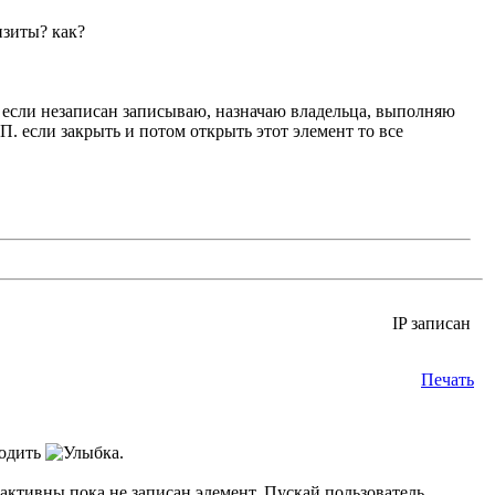
изиты? как?
 если незаписан записываю, назначаю владельца, выполняю
. если закрыть и потом открыть этот элемент то все
IP записан
Печать
лодить
.
еактивны пока не записан элемент. Пускай пользователь