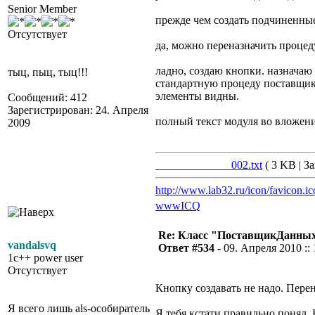
Senior Member
прежде чем создать подчиненные
Отсутствует
да, можно переназначить процеду
ладно, создаю кнопки. назначаю
тыц, пыц, тыц!!!
стандартную процеду поставщика
элементы видны.
Сообщений: 412
Зарегистрирован: 24. Апреля
полный текст модуля во вложен
2009
_____________002.txt
( 3 KB | За
http://www.lab32.ru/icon/favicon.ic
www
ICQ
Re: Класс "ПоставщикДанны
vandalsvq
Ответ #534 -
09. Апреля 2010 :: 
1c++ power user
Отсутствует
Кнопку создавать не надо. Перен
Я всего лишь als-особиратель
Я тебя кстати правильно понял.