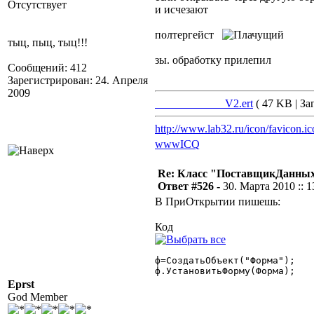
Отсутствует
и исчезают
полтергейст
тыц, пыц, тыц!!!
зы. обработку прилепил
Сообщений: 412
Зарегистрирован: 24. Апреля
2009
____________V2.ert
( 47 KB | За
http://www.lab32.ru/icon/favicon.ic
www
ICQ
Re: Класс "ПоставщикДанны
Ответ #526 -
30. Марта 2010 :: 1
В ПриОткрытии пишешь:
Код
ф=СоздатьОбъект("Форма");

ф.УстановитьФорму(Форма); 

Eprst
God Member