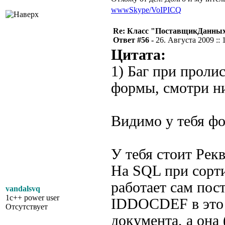
www
Skype/VoIP
ICQ
Re: Класс "ПоставщикДанны
Ответ #56 -
26. Августа 2009 :: 
Цитата:
1) Баг при проли
формы, смотри н
Видимо у тебя фо
У тебя стоит Рек
На SQL при сорти
работает сам по
vandalsvq
1c++ power user
IDDOCDEF в это 
Отсутствует
документа, а она