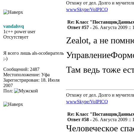
Отхожу от дел. Долго и мучител
www
Skype/VoIP
ICQ
Re: Класс "ПоставщикДанны
vandalsvq
Ответ #57 -
26. Августа 2009 :: 
1c++ power user
Отсутствует
Zealot, а не помн
УправлениеФор
Я всего лишь als-особиратель
;-)
Там ведь тоже е
Сообщений: 2487
Местоположение: Уфа
Зарегистрирован: 18. Июля
2007
Пол:
Отхожу от дел. Долго и мучител
www
Skype/VoIP
ICQ
Re: Класс "ПоставщикДанны
Ответ #58 -
26. Августа 2009 :: 
Человеческое спа