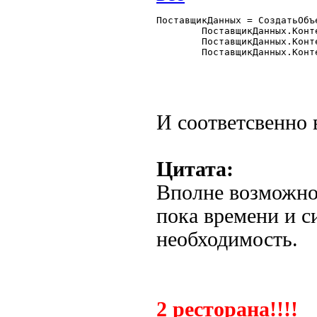
ПоставщикДанных = СоздатьОбъ
	ПоставщикДанных.КонтейнерТабличногоПоля = "тпФормаСписка";

	ПоставщикДанных.КонтейнерКоманднойПанели = "тпФормаСпискаКоманднаяПанель";

	ПоставщикДанных.КонтейнерЗакладки = "тпФормаСпискаЗакладки";

И соответсвенно в
Цитата:
Вполне возможно 
пока времени и си
необходимость.
2 ресторана!!!!