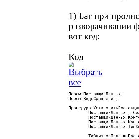
1) Баг при проли
разворачивании 
вот код:
Код
Перем ПоставщикДанных;

Перем ВидыСравнения;

Процедура УстановитьПоставщи
	ПоставщикДанных = СоздатьОбъект("ПоставщикДанных");

	ПоставщикДанных.КонтейнерТабличногоПоля = "тпФормаСписка";

	ПоставщикДанных.КонтейнерКоманднойПанели = "тпФормаСпискаКоманднаяПанель";

	ПоставщикДанных.ТипЗначений = "Журнал.РасходныеСчета";

	ТабличноеПоле = ПоставщикДанных.ТабличноеПоле;
