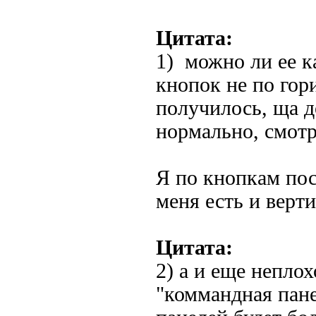
Цитата:
1) можно ли ее к
кнопок не по гор
получилось, ща д
нормально, смотр
Я по кнопкам по
меня есть и верт
Цитата:
2) а и еще непло
"коммандная пане