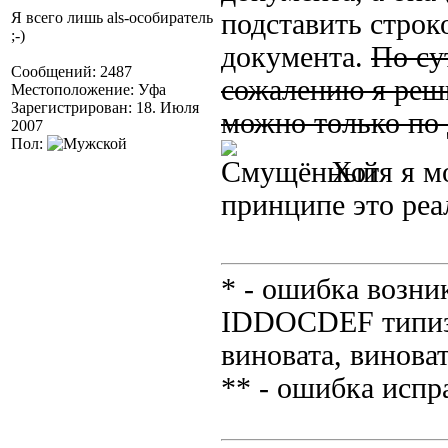
подставить строк
Я всего лишь als-особиратель
;-)
документа.
По су
Сообщений: 2487
сожалению я реши
Местоположение: Уфа
Зарегистрирован: 18. Июля
можно только по 
2007
Пол:
Хотя я мо
принципе это реа
* - ошибка возник
IDDOCDEF типизи
виновата, виноват
** - ошибка испр