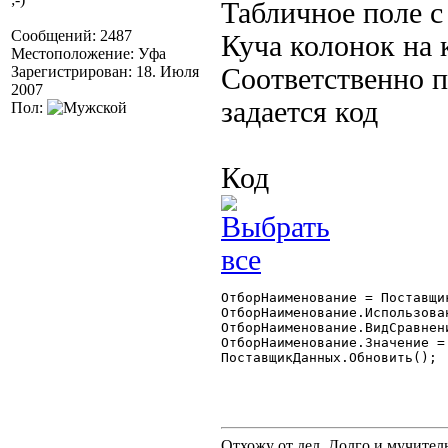
Табличное поле 
Сообщений: 2487
Куча колонок на 
Местоположение: Уфа
Зарегистрирован: 18. Июля
Соответственно п
2007
задается код
Пол:
Код
ОтборНаименование = Поставщи
ОтборНаименование.Использован
ОтборНаименование.ВидСравнен
ОтборНаименование.Значение = 
ПоставщикДанных.Обновить(); 

Отхожу от дел. Долго и мучител