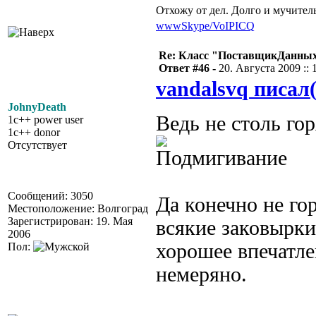
Отхожу от дел. Долго и мучител
www
Skype/VoIP
ICQ
Re: Класс "ПоставщикДанны
Ответ #46 -
20. Августа 2009 :: 
vandalsvq писал(
JohnyDeath
Ведь не столь г
1c++ power user
1c++ donor
Отсутствует
Сообщений: 3050
Да конечно не го
Местоположение: Волгоград
Зарегистрирован: 19. Мая
всякие заковырки
2006
хорошее впечатле
Пол:
немеряно.