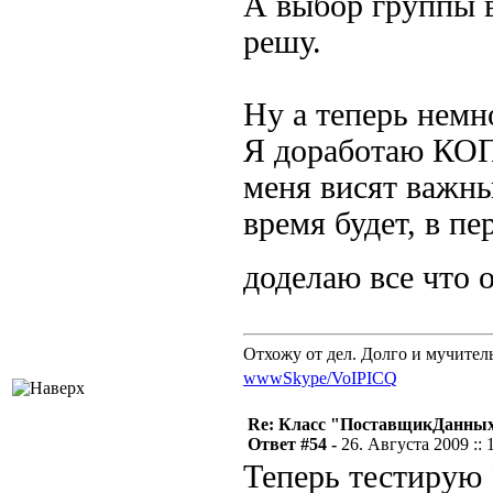
А выбор группы в
решу.
Ну а теперь немно
Я доработаю КОП 
меня висят важны
время будет, в п
доделаю все что
Отхожу от дел. Долго и мучител
www
Skype/VoIP
ICQ
Re: Класс "ПоставщикДанны
Ответ #54 -
26. Августа 2009 :: 
Теперь тестирую