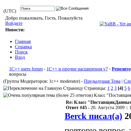
(UTC)
Добро пожаловать, Гость. Пожалуйста
Войдите
Новости:
Главная
Справка
Поиск
Вход
1С++ users forum
›
1С++ и прочие расширения v7
›
Репозит
вопросы
(Группа Модераторов: 1c++ moderator)
‹
Предыдущая Тема
|
Сл
Страницы:
1
2
3
[4]
5
6
Класс "ПоставщикД
Re: Класс "ПоставщикДанны
Ответ #45 -
20. Августа 2009 :: 
Berck писал(а)
20
повторю вопрос, 