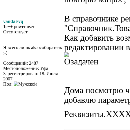
В справочнике ре
vandalsvq
"Справочник.Това
1c++ power user
Отсутствует
Как добавить во
редактировании в
Я всего лишь als-особиратель
;-)
Сообщений: 2487
Местоположение: Уфа
Зарегистрирован: 18. Июля
2007
Пол:
Дома посмотрю чт
добавлю парамет
Реквизиты.ХХХ