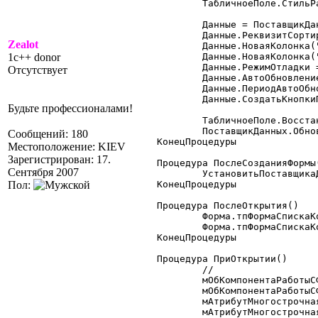
	ТабличноеПоле.СтильРамки = 1;

	Данные = ПоставщикДанных.Данные;

	Данные.РеквизитСортировки = "ВидДокумента";

Zealot
	Данные.НоваяКолонка("Контрагент");

1c++ donor
	Данные.НоваяКолонка("СуммаОсновная");

	Данные.РежимОтладки = 0;

Отсутствует
	Данные.АвтоОбновление = 1;

	Данные.ПериодАвтоОбновления = 10;

	Данные.СоздатьКнопкиПоУмолчанию();

Будьте профессионалами!
	ТабличноеПоле.ВосстановитьПозициюКолонок();

	ПоставщикДанных.Обновить();

Сообщений: 180
КонецПроцедуры

Местоположение: KIEV
Зарегистрирован: 17.
Процедура ПослеСозданияФормы(
Сентября 2007
	УстановитьПоставщикаДанныхЖурналДокументов();

Пол:
КонецПроцедуры

Процедура ПослеОткрытия()

	Форма.тпФормаСпискаКоманднаяПанель.Видимость(0);

	Форма.тпФормаСпискаКоманднаяПанель.Видимость(1);

КонецПроцедуры

Процедура ПриОткрытии()

	//

	мОбКомпонентаРаботыСФормойРасширениеФормы = СоздатьОбъект("РасширениеФормы");

	мОбКомпонентаРаботыСФормойРасширениеФормы.УстановитьФорму(Форма);

	мАтрибутМногострочнаяЧасть =

	мАтрибутМногострочнаяЧасть.Видимость = 0;
