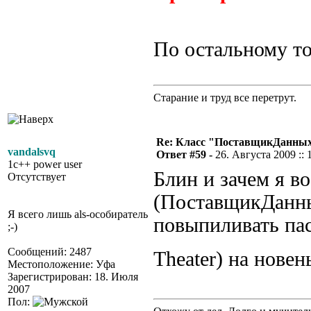
По остальному т
Старание и труд все перетрут.
Re: Класс "ПоставщикДанны
vandalsvq
Ответ #59 -
26. Августа 2009 :: 
1c++ power user
Блин и зачем я в
Отсутствует
(ПоставщикДанны
Я всего лишь als-особиратель
повыпиливать пас
;-)
Сообщений: 2487
Theater) на нове
Местоположение: Уфа
Зарегистрирован: 18. Июля
2007
Пол: