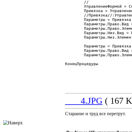
	//

	УправлениеФормой = СоздатьОбъект("УправлениеФормой");

	Привязка = УправлениеФормой.ПривязкаЭлементов;

	//Привязка//:УправлениеФормой.Привязка

	Параметры = Привязка.Добавить("тпФормаСписка");

	Параметры.Право.Вид = Привязка.ПраваяГраница;

	Параметры.Право.Элемент = "Форма";

	Параметры.Низ.Вид = Привязка.НижняяГраница;

	Параметры.Низ.Элемент = "Форма";

	Параметры = Привязка.Добавить("тпФормаСпискаКоманднаяПанель");

	Параметры.Право.Вид = Привязка.ПраваяГраница;

	Параметры.Право.Элемент = "Форма";

КонецПроцедуры

___4.JPG
( 167 K
Старание и труд все перетрут.