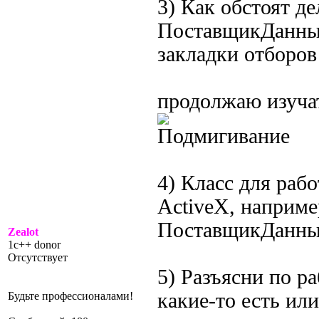
3) Как обстоят де
ПоставщикДанных
закладки отборов
продолжаю изуча
4) Класс для раб
ActiveX, наприме
ПоставщикДанны
Zealot
1c++ donor
Отсутствует
5) Разъясни по р
какие-то есть или
Будьте профессионалами!