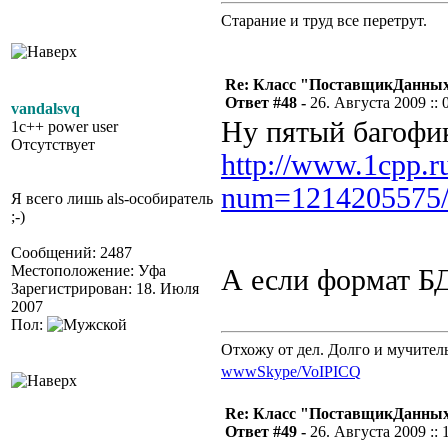
Старание и труд все перетрут.
Re: Класс "ПоставщикДанны
Ответ #48 -
26. Августа 2009 :: 
vandalsvq
Ну пятый багофик
1c++ power user
Отсутствует
http://www.1cpp.r
num=1214205575
Я всего лишь als-особиратель
;-)
Сообщений: 2487
Местоположение: Уфа
А если формат БД
Зарегистрирован: 18. Июля
2007
Пол:
Отхожу от дел. Долго и мучител
www
Skype/VoIP
ICQ
Re: Класс "ПоставщикДанны
Ответ #49 -
26. Августа 2009 :: 