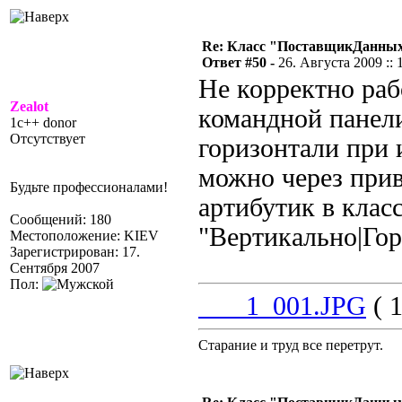
Re: Класс "ПоставщикДанны
Ответ #50 -
26. Августа 2009 :: 
Не корректно раб
Zealot
командной панели
1c++ donor
Отсутствует
горизонтали при 
можно через прив
Будьте профессионалами!
артибутик в клас
Сообщений: 180
"Вертикально|Го
Местоположение: KIEV
Зарегистрирован: 17.
Сентября 2007
Пол:
___1_001.JPG
( 1
Старание и труд все перетрут.