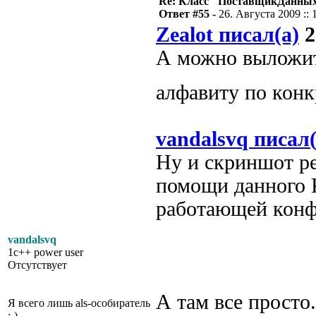
Re: Класс "ПоставщикДанны
Ответ #55 -
26. Августа 2009 :: 
Zealot писал(а)
2
А можно выложить
алфавиту по кон
vandalsvq писал(
Ну и скриншот р
помощи данного 
работающей конф
vandalsvq
1c++ power user
Отсутствует
А там все просто.
Я всего лишь als-особиратель
;-)