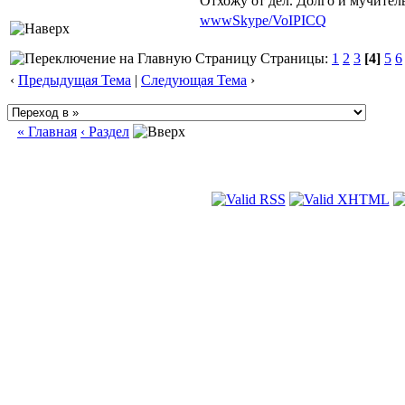
Отхожу от дел. Долго и мучител
www
Skype/VoIP
ICQ
Страницы:
1
2
3
[4]
5
6
‹
Предыдущая Тема
|
Следующая Тема
›
« Главная
‹ Раздел