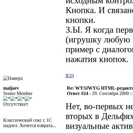
исходным контро
Кнопка. И связано
кнопки.
З.Ы. Я когда пер
(игрушку любую н
пример с диалого
нажатия кнопок.
ICQ
maljaev
Re: WYSIWYG HTML-редакто
Senior Member
Ответ #24 -
29. Сентября 2009 ::
Отсутствует
Нет, во-первых не
вторых в Дельфях
Классический секс с 1С
визуальные актив
надоел. Хочется изврата...