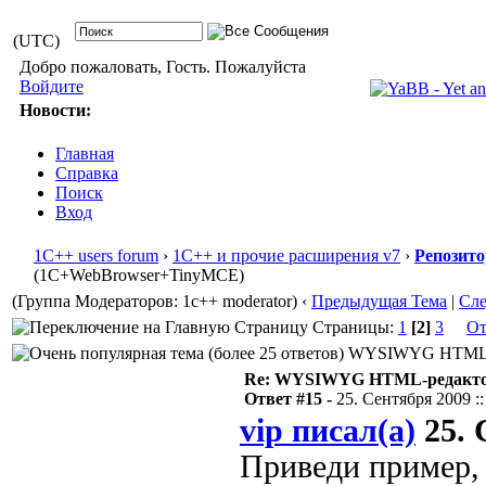
(UTC)
Добро пожаловать, Гость. Пожалуйста
Войдите
Новости:
Главная
Справка
Поиск
Вход
1С++ users forum
›
1С++ и прочие расширения v7
›
Репозит
(1С+WebBrowser+TinyMCE)
(Группа Модераторов: 1c++ moderator)
‹
Предыдущая Тема
|
Сл
Страницы:
1
[2]
3
От
WYSIWYG HTML-ред
Re: WYSIWYG HTML-редакто
Ответ #15 -
25. Сентября 2009 ::
vip писал(а)
25. 
Приведи пример, 