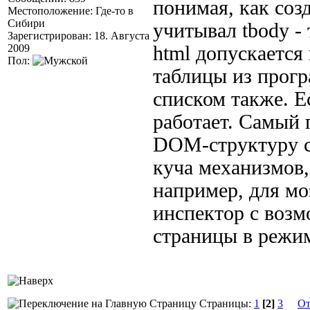
понимая, как созд
Местоположение: Где-то в
Сибири
учитывал tbody - 
Зарегистрирован: 18. Августа
2009
html допускается
Пол:
таблицы из прогр
списком также. Ес
работает. Самый 
DOM-структуру с
куча механизмов, 
например, для м
инспектор с воз
страницы в режим
Страницы:
1
[2]
3
От