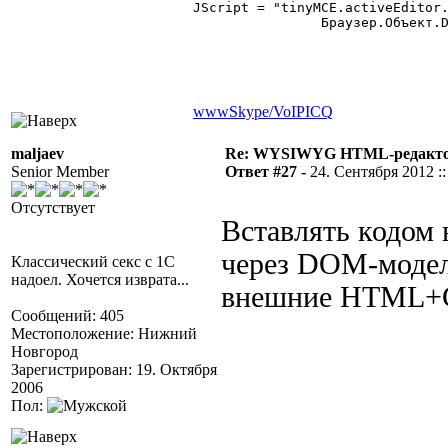
JScript = "tinyMCE.activeEditor.
		Браузер.Объект.Document.parentWindow.ExecScript(JScript,"JavaScript");

www
Skype/VoIP
ICQ
maljaev
Re: WYSIWYG HTML-редакто
Senior Member
Ответ #27 -
24. Сентября 2012 ::
Отсутствует
Вставлять кодом 
через DOM-модель
Классический секс с 1С
надоел. Хочется изврата...
внешние HTML+
Сообщений: 405
Местоположение: Нижний
Новгород
Зарегистрирован: 19. Октября
2006
Пол: