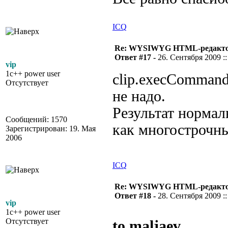
ICQ
Re: WYSIWYG HTML-редакто
Ответ #17 -
26. Сентября 2009 ::
vip
1c++ power user
clip.execComman
Отсутствует
не надо.
Результат нормал
Сообщений: 1570
как многострочны
Зарегистрирован: 19. Мая
2006
ICQ
Re: WYSIWYG HTML-редакто
Ответ #18 -
28. Сентября 2009 ::
vip
1c++ power user
Отсутствует
to maljaev