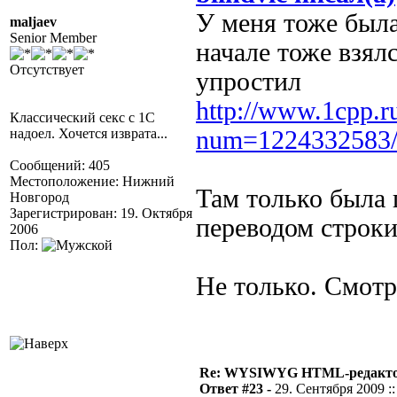
У меня тоже была
maljaev
Senior Member
начале тоже взял
Отсутствует
упростил
http://www.1cpp.r
Классический секс с 1С
надоел. Хочется изврата...
num=1224332583
Сообщений: 405
Местоположение: Нижний
Там только была
Новгород
Зарегистрирован: 19. Октября
переводом строки
2006
Пол:
Не только. Смотр
Re: WYSIWYG HTML-редакто
Ответ #23 -
29. Сентября 2009 ::