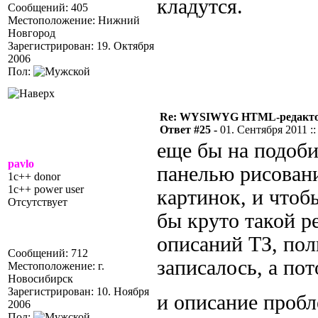
кладутся.
Сообщений: 405
Местоположение: Нижний
Новгород
Зарегистрирован: 19. Октября
2006
Пол:
Re: WYSIWYG HTML-редакто
Ответ #25 -
01. Сентября 2011 ::
еще бы на подобии
pavlo
панелью рисовани
1c++ donor
1c++ power user
картинок, и что
Отсутствует
бы круто такой ре
описаний ТЗ, поль
Сообщений: 712
записалось, а по
Местоположение: г.
Новосибирск
Зарегистрирован: 10. Ноября
и описание проб
2006
Пол: