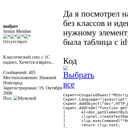
Да я посмотрел н
без классов и ид
maljaev
нужному элемент
Senior Member
была таблица с id
Отсутствует
Классический секс с 1С
Код
надоел. Хочется изврата...
Сообщений: 405
Местоположение: Нижний
Новгород
Зарегистрирован: 19. Октября
2006
Скрипт=СоздатьОбъект("MSScri
Пол:
Скрипт.Language="javascript";
Скрипт.AddObject("doc",HTTP_Д
Скрипт.AddCode("function gett
|	el=doc.getElementById(id);

|	clip=el.createTextRange();

|	clip.execCommand(""RemoveFormat"");

|	return clip.text;
