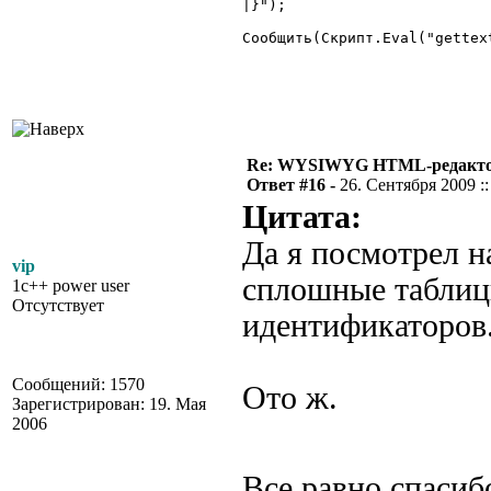
|}");

Сообщить(Скрипт.Eval("gettex
Re: WYSIWYG HTML-редакто
Ответ #16 -
26. Сентября 2009 ::
Цитата:
Да я посмотрел н
vip
сплошные таблицы
1c++ power user
Отсутствует
идентификаторов
Сообщений: 1570
Ото ж.
Зарегистрирован: 19. Мая
2006
Все равно спасиб