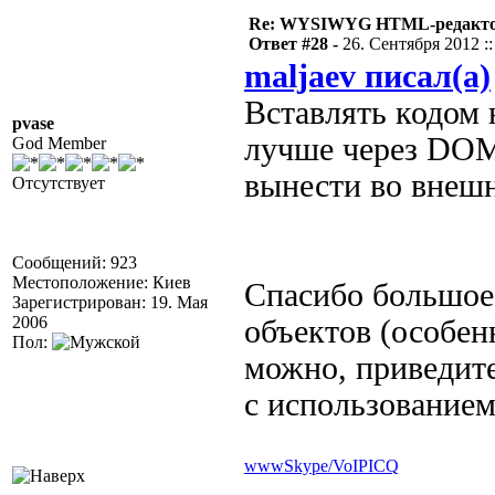
Re: WYSIWYG HTML-редакто
Ответ #28 -
26. Сентября 2012 ::
maljaev писал(а)
Вставлять кодом 
pvase
лучше через DOM
God Member
вынести во вне
Отсутствует
Сообщений: 923
Местоположение: Киев
Спасибо большое,
Зарегистрирован: 19. Мая
2006
объектов (особен
Пол:
можно, приведите
с использование
www
Skype/VoIP
ICQ