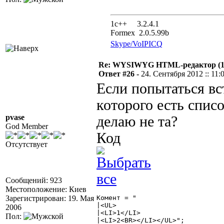
1с++ 3.2.4.1
Formex 2.0.5.99b
Skype/VoIP
ICQ
Re: WYSIWYG HTML-редактор (
Ответ #26 -
24. Сентября 2012 :: 11:
Если попытаться вст
которого есть списо
pvase
делаю не та?
God Member
Код
Отсутствует
Сообщений: 923
Местоположение: Киев
Зарегистрирован: 19. Мая
Комент = "

|<UL>

2006
|<LI>1</LI>

Пол:
|<LI>2<BR></LI></UL>";
