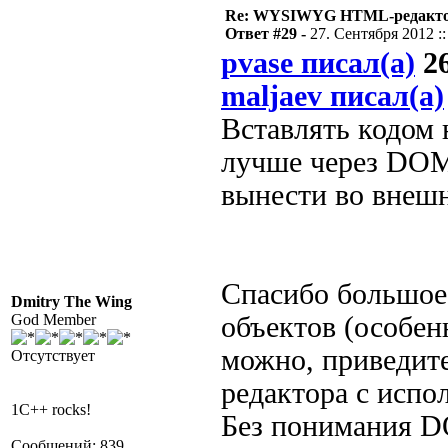
Re: WYSIWYG HTML-редакто
Ответ #29 -
27. Сентября 2012 ::
pvase писал(а)
26
maljaev писал(а)
Вставлять кодом 
лучше через DOM
вынести во вне
Спасибо большое,
Dmitry The Wing
God Member
объектов (особен
можно, приведит
Отсутствует
редактора с испо
1C++ rocks!
Без понимания DO
Сообщений: 839