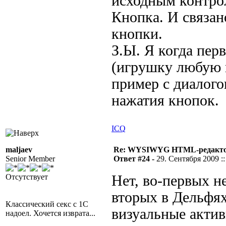
исходным контро
Кнопка. И связано
кнопки.
З.Ы. Я когда пер
(игрушку любую н
пример с диалого
нажатия кнопок.
ICQ
maljaev
Re: WYSIWYG HTML-редакто
Senior Member
Ответ #24 -
29. Сентября 2009 ::
Отсутствует
Нет, во-первых не
вторых в Дельфях
Классический секс с 1С
визуальные актив
надоел. Хочется изврата...