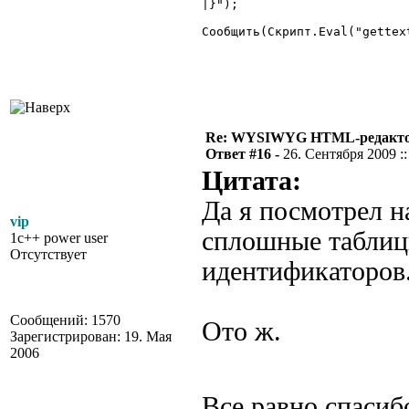
|}");

Сообщить(Скрипт.Eval("gettex
Re: WYSIWYG HTML-редакто
Ответ #16 -
26. Сентября 2009 ::
Цитата:
Да я посмотрел н
vip
сплошные таблицы
1c++ power user
Отсутствует
идентификаторов
Сообщений: 1570
Ото ж.
Зарегистрирован: 19. Мая
2006
Все равно спасиб