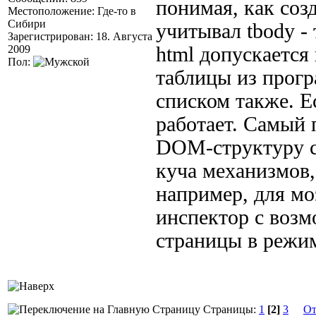
понимая, как созд
Местоположение: Где-то в
Сибири
учитывал tbody - 
Зарегистрирован: 18. Августа
2009
html допускается
Пол:
таблицы из прогр
списком также. Ес
работает. Самый 
DOM-структуру с
куча механизмов, 
например, для м
инспектор с воз
страницы в режим
Страницы:
1
[2]
3
От