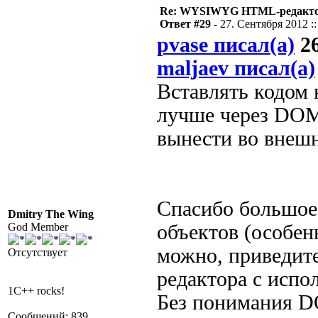
Re: WYSIWYG HTML-редакто
Ответ #29 -
27. Сентября 2012 ::
pvase писал(а)
26
maljaev писал(а)
Вставлять кодом 
лучше через DOM
вынести во вне
Спасибо большое,
Dmitry The Wing
God Member
объектов (особен
можно, приведит
Отсутствует
редактора с испо
1C++ rocks!
Без понимания DO
Сообщений: 839