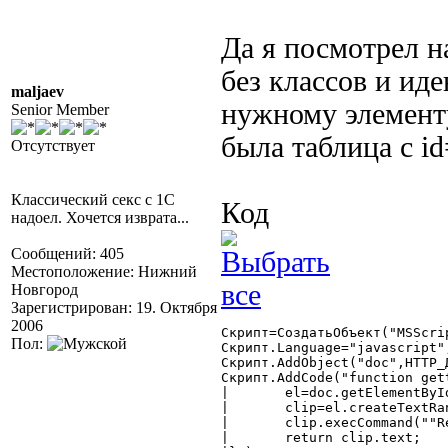
Да я посмотрел н
без классов и ид
maljaev
нужному элемент
Senior Member
была таблица с id
Отсутствует
Классический секс с 1С
Код
надоел. Хочется изврата...
Сообщений: 405
Местоположение: Нижний
Новгород
Зарегистрирован: 19. Октября
2006
Скрипт=СоздатьОбъект("MSScri
Пол:
Скрипт.Language="javascript";
Скрипт.AddObject("doc",HTTP_Д
Скрипт.AddCode("function gett
|	el=doc.getElementById(id);

|	clip=el.createTextRange();

|	clip.execCommand(""RemoveFormat"");

|	return clip.text;
