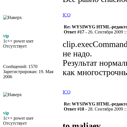
ICQ
Re: WYSIWYG HTML-редакто
Ответ #17 -
26. Сентября 2009 ::
vip
1c++ power user
clip.execComman
Отсутствует
не надо.
Результат нормал
Сообщений: 1570
как многострочны
Зарегистрирован: 19. Мая
2006
ICQ
Re: WYSIWYG HTML-редакто
Ответ #18 -
28. Сентября 2009 ::
vip
1c++ power user
Отсутствует
to maljaev