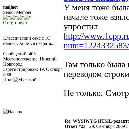
У меня тоже была
maljaev
Senior Member
начале тоже взял
Отсутствует
упростил
http://www.1cpp.r
Классический секс с 1С
надоел. Хочется изврата...
num=1224332583
Сообщений: 405
Местоположение: Нижний
Там только была
Новгород
Зарегистрирован: 19. Октября
переводом строки
2006
Пол:
Не только. Смотр
Re: WYSIWYG HTML-редакто
Ответ #23 -
29. Сентября 2009 ::