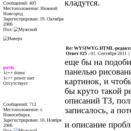
кладутся.
Сообщений: 405
Местоположение: Нижний
Новгород
Зарегистрирован: 19. Октября
2006
Пол:
Re: WYSIWYG HTML-редакто
Ответ #25 -
01. Сентября 2011 ::
еще бы на подобии
pavlo
панелью рисовани
1c++ donor
1c++ power user
картинок, и что
Отсутствует
бы круто такой ре
описаний ТЗ, поль
Сообщений: 712
записалось, а по
Местоположение: г.
Новосибирск
Зарегистрирован: 10. Ноября
и описание проб
2006
Пол: