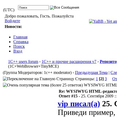
(UTC)
Добро пожаловать, Гость. Пожалуйста
Войдите
Новости:
Главная
Справка
Поиск
Вход
1С++ users forum
›
1С++ и прочие расширения v7
›
Репозит
(1С+WebBrowser+TinyMCE)
(Группа Модераторов: 1c++ moderator)
‹
Предыдущая Тема
|
Сл
Страницы:
1
[2]
3
От
WYSIWYG HTML-ред
Re: WYSIWYG HTML-редакто
Ответ #15 -
25. Сентября 2009 ::
vip писал(а)
25. 
Приведи пример, 