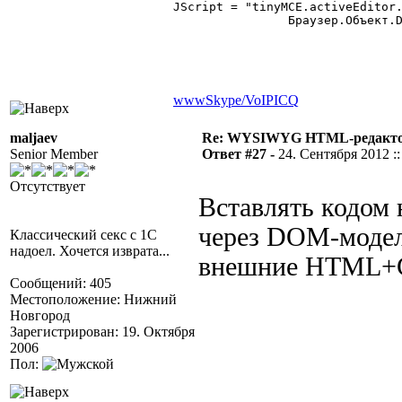
JScript = "tinyMCE.activeEditor.
		Браузер.Объект.Document.parentWindow.ExecScript(JScript,"JavaScript");

www
Skype/VoIP
ICQ
maljaev
Re: WYSIWYG HTML-редакто
Senior Member
Ответ #27 -
24. Сентября 2012 ::
Отсутствует
Вставлять кодом 
через DOM-модель
Классический секс с 1С
надоел. Хочется изврата...
внешние HTML+
Сообщений: 405
Местоположение: Нижний
Новгород
Зарегистрирован: 19. Октября
2006
Пол: