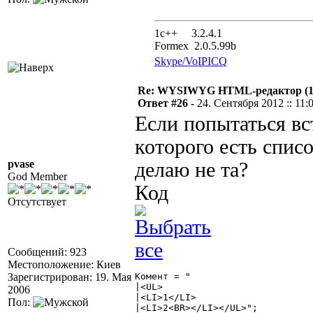
1с++ 3.2.4.1
Formex 2.0.5.99b
Skype/VoIP
ICQ
Re: WYSIWYG HTML-редактор (
Ответ #26 -
24. Сентября 2012 :: 11:
Если попытаться вст
которого есть списо
pvase
делаю не та?
God Member
Код
Отсутствует
Сообщений: 923
Местоположение: Киев
Зарегистрирован: 19. Мая
Комент = "

|<UL>

2006
|<LI>1</LI>

Пол:
|<LI>2<BR></LI></UL>";
