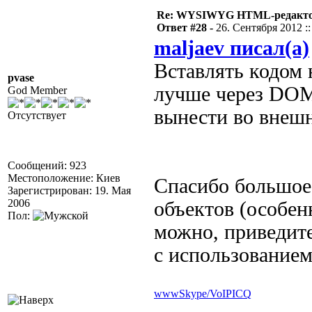
Re: WYSIWYG HTML-редакто
Ответ #28 -
26. Сентября 2012 ::
maljaev писал(а)
Вставлять кодом 
pvase
лучше через DOM
God Member
вынести во вне
Отсутствует
Сообщений: 923
Местоположение: Киев
Спасибо большое,
Зарегистрирован: 19. Мая
2006
объектов (особен
Пол:
можно, приведите
с использование
www
Skype/VoIP
ICQ