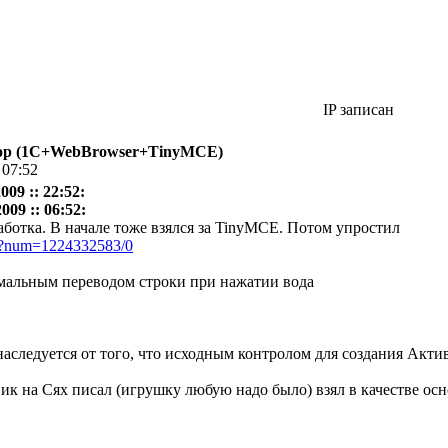
IP записан
р (1С+WebBrowser+TinyMCE)
 07:52
09 :: 22:52:
09 :: 06:52:
аботка. В начале тоже взялся за TinyMCE. Потом упростил
pl?num=1224332583/0
рмальным переводом строки при нажатии вода
наследуется от того, что исходным контролом для создания Актив
вик на Сях писал (игрушку любую надо было) взял в качестве ос