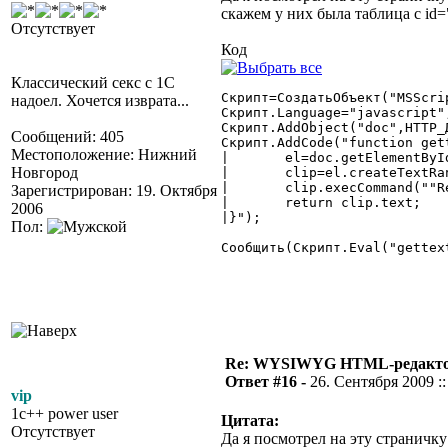
скажем у них была таблица с id="
Отсутствует
Код
Классический секс с 1С
Скрипт=СоздатьОбъект("MSScri
надоел. Хочется изврата...
Скрипт.Language="javascript";
Скрипт.AddObject("doc",HTTP_Д
Сообщений: 405
Скрипт.AddCode("function gett
Местоположение: Нижний
|	el=doc.getElementById(id);

Новгород
|	clip=el.createTextRange();

|	clip.execCommand(""RemoveFormat"");

Зарегистрирован: 19. Октября
|	return clip.text;

2006
|}");

Пол:
Сообщить(Скрипт.Eval("gettex
Re: WYSIWYG HTML-редакто
Ответ #16 -
26. Сентября 2009 ::
vip
1c++ power user
Цитата:
Отсутствует
Да я посмотрел на эту страничку