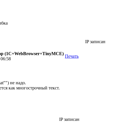
IP записан
р (1С+WebBrowser+TinyMCE)
Печать
 06:58
t"") не надо.
ется как многострочный текст.
IP записан