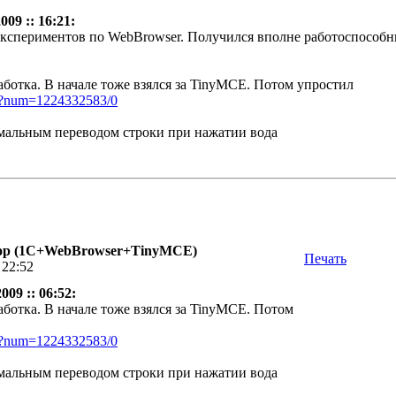
09 :: 16:21:
 экспериментов по WebBrowser. Получился вполне работоспособ
аботка. В начале тоже взялся за TinyMCE. Потом упростил
pl?num=1224332583/0
рмальным переводом строки при нажатии вода
р (1С+WebBrowser+TinyMCE)
Печать
 22:52
09 :: 06:52:
аботка. В начале тоже взялся за TinyMCE. Потом
pl?num=1224332583/0
рмальным переводом строки при нажатии вода