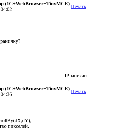
р (1С+WebBrowser+TinyMCE)
Печать
 04:02
траничку?
IP записан
р (1С+WebBrowser+TinyMCE)
Печать
 04:36
rollBy(dX,dY);
тво пикселей.