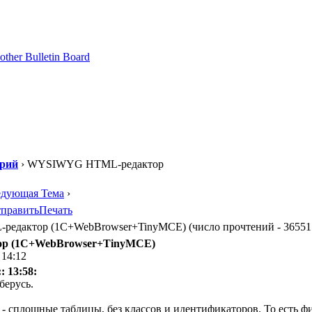
орий
› WYSIWYG HTML-редактор
едующая Тема
›
править
Печать
актор (1С+WebBrowser+TinyMCE) (число прочтений - 36551 
р (1С+WebBrowser+TinyMCE)
 14:12
: 13:58:
берусь.
у - сплошные таблицы, без классов и идентификаторов. То есть 