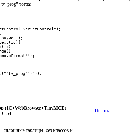
tv_prog" тогда:
ptControl.ScriptControl");



окумент);

ext(id){

t(""tv_prog"")")); 

р (1С+WebBrowser+TinyMCE)
Печать
 01:54
 - сплошные таблицы, без классов и