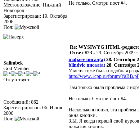
Не только. Смотри пост #4.
Местоположение: Нижний
Новгород
Зарегистрирован: 19. Октября
2006
Пол:
Re: WYSIWYG HTML-редакто
Ответ #23 -
29. Сентября 2009 ::
maljaev писал(а)
28. Сентября 20
Salimbek
blindvic писал(а)
28. Сентября 20
God Member
У меня тоже была подобная разр
http://www.1cpp.ru/forum/YaBB.
Отсутствует
Там только была проблема с но
Не только. Смотри пост #4.
Сообщений: 862
Зарегистрирован: 06. Июня
Насколько я понял, эта проблем 
2006
окна кнопки.
Пол:
З.Ы. Я когда первый свой курсо
нажатия кнопок.