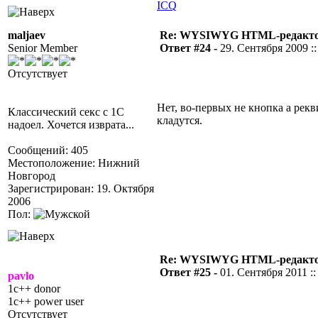
ICQ
maljaev
Re: WYSIWYG HTML-редакто
Senior Member
Ответ #24 -
29. Сентября 2009 ::
Отсутствует
Нет, во-первых не кнопка а рекв
Классический секс с 1С
кладутся.
надоел. Хочется изврата...
Сообщений: 405
Местоположение: Нижний
Новгород
Зарегистрирован: 19. Октября
2006
Пол:
Re: WYSIWYG HTML-редакто
Ответ #25 -
01. Сентября 2011 ::
pavlo
1c++ donor
1c++ power user
Отсутствует