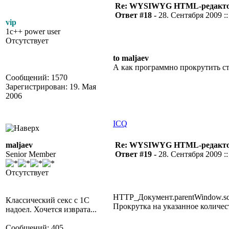
Re: WYSIWYG HTML-редакто
Ответ #18 -
28. Сентября 2009 ::
vip
1c++ power user
Отсутствует
to maljaev
А как программно прокрутить с
Сообщений: 1570
Зарегистрирован: 19. Мая
2006
ICQ
maljaev
Re: WYSIWYG HTML-редакто
Senior Member
Ответ #19 -
28. Сентября 2009 ::
Отсутствует
HTTP_Документ.parentWindow.sc
Классический секс с 1С
Прокрутка на указанное количес
надоел. Хочется изврата...
Сообщений: 405