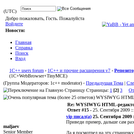
(UTC)
Добро пожаловать, Гость. Пожалуйста
Войдите
Новости:
Главная
Справка
Поиск
Вход
1С++ users forum
›
1С++ и прочие расширения v7
›
Репозит
(1С+WebBrowser+TinyMCE)
(Группа Модераторов: 1c++ moderator)
‹
Предыдущая Тема
|
Сл
Страницы:
1
[2]
3
От
WYSIWYG HTML-ред
Re: WYSIWYG HTML-редакто
Ответ #15 -
25. Сентября 2009 ::
vip писал(а)
25. Сентября 2009 :
Приведи пример, дальше сам раз
maljaev
Senior Member
Да я посмотрел на эту страничк