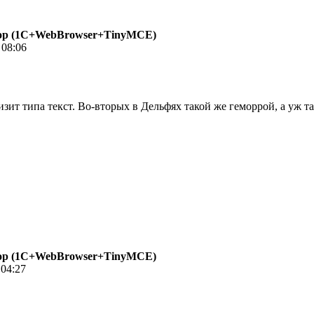
р (1С+WebBrowser+TinyMCE)
 08:06
изит типа текст. Во-вторых в Дельфях такой же геморрой, а уж т
р (1С+WebBrowser+TinyMCE)
 04:27