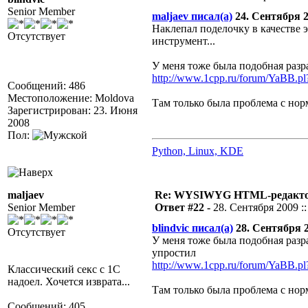
Senior Member
maljaev писал(а)
24. Сентября 20
Наклепал поделочку в качестве
Отсутствует
инструмент...
У меня тоже была подобная разр
http://www.1cpp.ru/forum/YaBB.
Сообщений: 486
Местоположение: Moldova
Там только была проблема с но
Зарегистрирован: 23. Июня
2008
Пол:
Python, Linux, KDE
maljaev
Re: WYSIWYG HTML-редакто
Senior Member
Ответ #22 -
28. Сентября 2009 ::
blindvic писал(а)
28. Сентября 20
Отсутствует
У меня тоже была подобная разр
упростил
http://www.1cpp.ru/forum/YaBB.
Классический секс с 1С
надоел. Хочется изврата...
Там только была проблема с но
Сообщений: 405