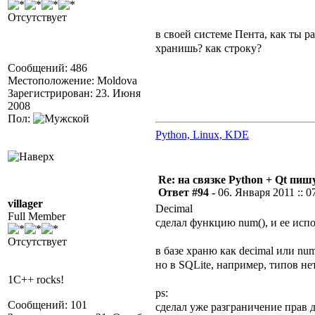
Отсутствует
в своей системе Пента, как ты р
хранишь? как строку?
Сообщений: 486
Местоположение: Moldova
Зарегистрирован: 23. Июня
2008
Пол:
Python, Linux, KDE
Re: на связке Python + Qt пишу
Ответ #94 -
06. Января 2011 :: 0
villager
Decimal
Full Member
сделал функцию num(), и ее исп
Отсутствует
в базе храню как decimal или num
но в SQLite, например, типов н
1C++ rocks!
ps:
Сообщений: 101
сделал уже разграничение прав д