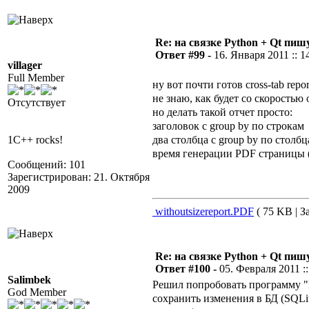
Re: на связке Python + Qt пишу
Ответ #99 -
16. Января 2011 :: 1
villager
Full Member
ну вот почти готов cross-tab repor
не знаю, как будет со скоростью
Отсутствует
но делать такой отчет просто:
заголовок с group by по строкам
два столбца с group by по столб
1C++ rocks!
время генерации PDF страницы (
Сообщений: 101
Зарегистрирован: 21. Октября
2009
withoutsizereport.PDF
( 75 KB | З
Re: на связке Python + Qt пишу
Ответ #100 -
05. Февраля 2011 ::
Salimbek
Решил попробовать программу "П
God Member
сохранить изменения в БД (SQLit