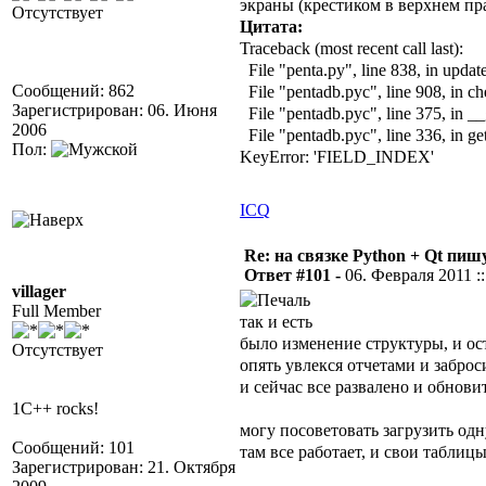
экраны (крестиком в верхнем пр
Отсутствует
Цитата:
Traceback (most recent call last):
File "penta.py", line 838, in upda
Сообщений: 862
File "pentadb.pyc", line 908, in 
Зарегистрирован: 06. Июня
File "pentadb.pyc", line 375, in __
2006
File "pentadb.pyc", line 336, in ge
Пол:
KeyError: 'FIELD_INDEX'
ICQ
Re: на связке Python + Qt пишу
Ответ #101 -
06. Февраля 2011 ::
villager
Full Member
так и есть
было изменение структуры, и ос
Отсутствует
опять увлекся отчетами и заброс
и сейчас все развалено и обнови
1C++ rocks!
могу посоветовать загрузить одн
Сообщений: 101
там все работает, и свои таблиц
Зарегистрирован: 21. Октября