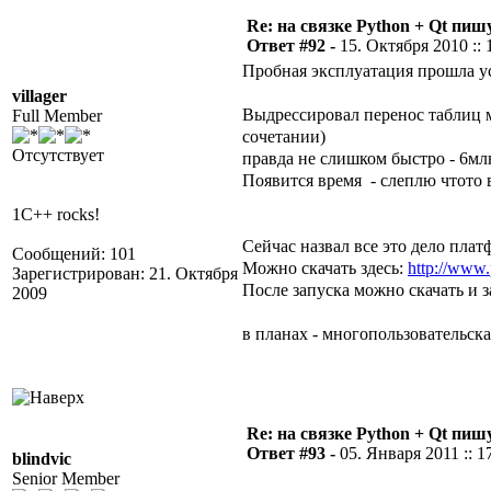
Re: на связке Python + Qt пишу
Ответ #92 -
15. Октября 2010 :: 
Пробная эксплуатация прошла у
villager
Выдрессировал перенос таблиц м
Full Member
сочетании)
Отсутствует
правда не слишком быстро - 6мл
Появится время - слеплю чтото
1C++ rocks!
Сейчас назвал все это дело плат
Сообщений: 101
Можно скачать здесь:
http://www
Зарегистрирован: 21. Октября
После запуска можно скачать и з
2009
в планах - многопользовательска
Re: на связке Python + Qt пишу
Ответ #93 -
05. Января 2011 :: 1
blindvic
Senior Member