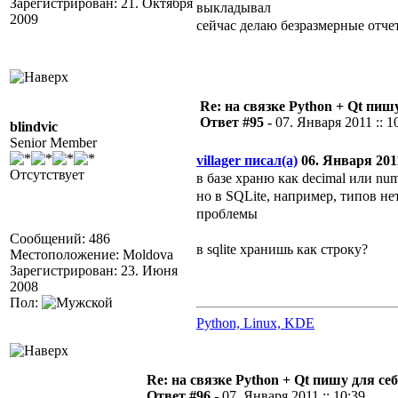
Зарегистрирован: 21. Октября
выкладывал
2009
сейчас делаю безразмерные отчеты
Re: на связке Python + Qt пишу
Ответ #95 -
07. Января 2011 :: 1
blindvic
Senior Member
villager писал(а)
06. Января 2011
Отсутствует
в базе храню как decimal или num
но в SQLite, например, типов н
проблемы
Сообщений: 486
в sqlite хранишь как строку?
Местоположение: Moldova
Зарегистрирован: 23. Июня
2008
Пол:
Python, Linux, KDE
Re: на связке Python + Qt пишу для себ
Ответ #96 -
07. Января 2011 :: 10:39