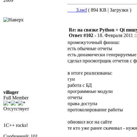
2009
___3.swf
( 894 KB | Загрузки )
Re: на связке Python + Qt пишу
Ответ #102 -
18. Февраля 2011 ::
промежуточный финиш:
есть обычные отчеты
есть динамически генерируемые 
сделал просмотрщик отчетов с ф
в итоге реализованы:
гуи
работа с БД
программные модули
villager
отчеты
Full Member
права доступа
Отсутствует
протоколирование работы
обновил все на сайте
1C++ rocks!
те кто уже ранее скачивал - нуж
Сообщений: 101