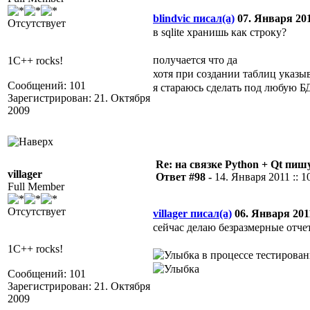
blindvic писал(а)
07. Января 2011
Отсутствует
в sqlite хранишь как строку?
получается что да
1C++ rocks!
хотя при создании таблиц указ
Сообщений: 101
я стараюсь сделать под любую БД (
Зарегистрирован: 21. Октября
2009
Re: на связке Python + Qt пишу
villager
Ответ #98 -
14. Января 2011 :: 1
Full Member
Отсутствует
villager писал(а)
06. Января 2011
сейчас делаю безразмерные отчеты
1C++ rocks!
в процессе тестирова
Сообщений: 101
Зарегистрирован: 21. Октября
2009