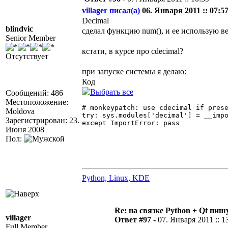
villager писал(а)
06. Января 2011 :: 07:57
Decimal
blindvic
сделал функцию num(), и ее использую в
Senior Member
кстати, в курсе про cdecimal?
Отсутствует
при запуске системы я делаю:
Код
Сообщений: 486
Местоположение:
# monkeypatch: use cdecimal if prese
Moldova
try: sys.modules['decimal'] = __impo
Зарегистрирован: 23.
except ImportError: pass 

Июня 2008
Пол:
Python, Linux, KDE
Re: на связке Python + Qt пишу
villager
Ответ #97 -
07. Января 2011 :: 1
Full Member