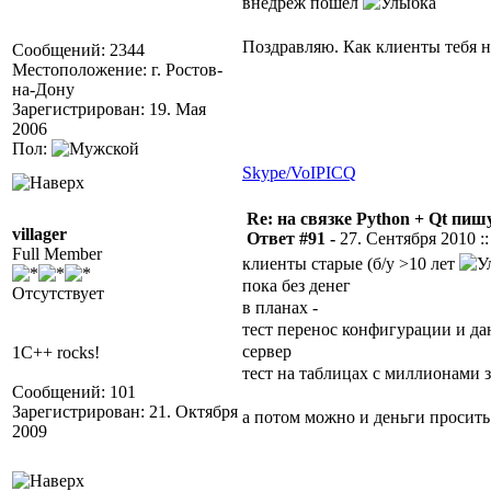
внедреж пошел
Поздравляю. Как клиенты тебя 
Сообщений: 2344
Местоположение: г. Ростов-
на-Дону
Зарегистрирован: 19. Мая
2006
Пол:
Skype/VoIP
ICQ
Re: на связке Python + Qt пишу
villager
Ответ #91 -
27. Сентября 2010 ::
Full Member
клиенты старые (б/у >10 лет
пока без денег
Отсутствует
в планах -
тест перенос конфигурации и да
сервер
1C++ rocks!
тест на таблицах с миллионами 
Сообщений: 101
Зарегистрирован: 21. Октября
а потом можно и деньги просит
2009