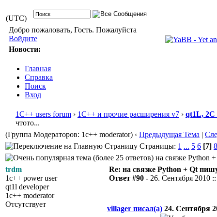
(UTC)
Добро пожаловать, Гость. Пожалуйста
Войдите
Новости:
Главная
Справка
Поиск
Вход
1С++ users forum
›
1С++ и прочие расширения v7
›
qt1L, 2C
чтото...
(Группа Модераторов: 1c++ moderator)
‹
Предыдущая Тема
|
Сл
Страницы:
1
...
5
6
[7]
на связке Python +
trdm
Re: на связке Python + Qt пишу
1c++ power user
Ответ #90 -
26. Сентября 2010 ::
qt1l developer
1c++ moderator
Отсутствует
villager писал(а)
24. Сентября 20