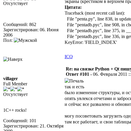
экраны (крестиком в верхнем пр
Отсутствует
Цитата:
Traceback (most recent call last):
File "penta.py", line 838, in upda
Сообщений: 862
File "pentadb.pyc", line 908, in 
Зарегистрирован: 06. Июня
File "pentadb.pyc", line 375, in __
2006
File "pentadb.pyc", line 336, in ge
Пол:
KeyError: 'FIELD_INDEX'
ICQ
Re: на связке Python + Qt пишу
Ответ #101 -
06. Февраля 2011 ::
villager
Full Member
так и есть
было изменение структуры, и ос
Отсутствует
опять увлекся отчетами и заброс
и сейчас все развалено и обнови
1C++ rocks!
могу посоветовать загрузить одн
Сообщений: 101
там все работает, и свои таблиц
Зарегистрирован: 21. Октября