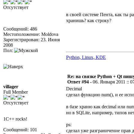
Отсутствует
в своей системе Пента, как ты р
хранишь? как строку?
Сообщений: 486
Местоположение: Moldova
Зарегистрирован: 23. Июня
2008
Пол:
Python, Linux, KDE
Re: на связке Python + Qt пишу
Ответ #94 -
06. Января 2011 :: 0
villager
Decimal
Full Member
сделал функцию num(), и ее исп
Отсутствует
в базе храню как decimal или num
но в SQLite, например, типов н
1C++ rocks!
ps:
Сообщений: 101
сделал уже разграничение прав д