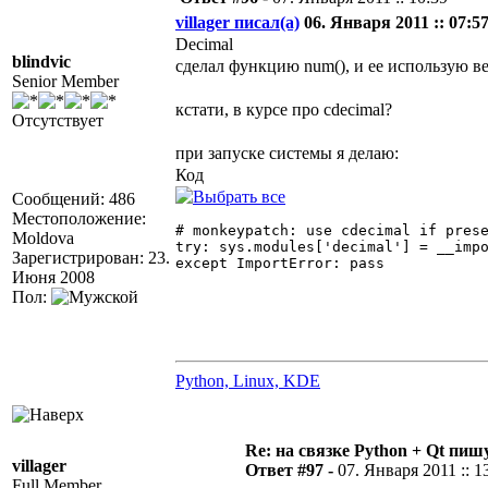
villager писал(а)
06. Января 2011 :: 07:57
Decimal
blindvic
сделал функцию num(), и ее использую в
Senior Member
кстати, в курсе про cdecimal?
Отсутствует
при запуске системы я делаю:
Код
Сообщений: 486
Местоположение:
# monkeypatch: use cdecimal if prese
Moldova
try: sys.modules['decimal'] = __impo
Зарегистрирован: 23.
except ImportError: pass 

Июня 2008
Пол:
Python, Linux, KDE
Re: на связке Python + Qt пишу
villager
Ответ #97 -
07. Января 2011 :: 1
Full Member