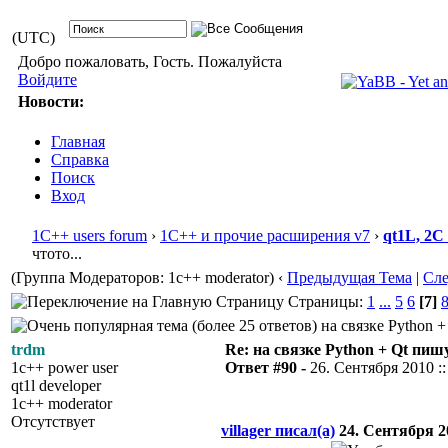
(UTC)
Добро пожаловать, Гость. Пожалуйста
Войдите
Новости:
Главная
Справка
Поиск
Вход
1С++ users forum
›
1С++ и прочие расширения v7
›
qt1L, 2C
чтото...
(Группа Модераторов: 1c++ moderator)
‹
Предыдущая Тема
|
Сл
Страницы:
1
...
5
6
[7]
на связке Python +
trdm
Re: на связке Python + Qt пишу
1c++ power user
Ответ #90 -
26. Сентября 2010 ::
qt1l developer
1c++ moderator
Отсутствует
villager писал(а)
24. Сентября 20