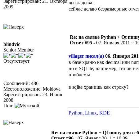
Зарегистрирован: 21. Октября
выкладывал
2009
сейчас делаю безразмерные отчеты
Re: на связке Python + Qt пишу
Ответ #95 -
07. Января 2011 :: 1
blindvic
Senior Member
villager писал(а)
06. Января 2011
Отсутствует
в базе храню как decimal или num
но в SQLite, например, типов н
проблемы
Сообщений: 486
в sqlite хранишь как строку?
Местоположение: Moldova
Зарегистрирован: 23. Июня
2008
Пол:
Python, Linux, KDE
Re: на связке Python + Qt пишу для себ
Ответ #96 -
07. Января 2011 :: 10:39