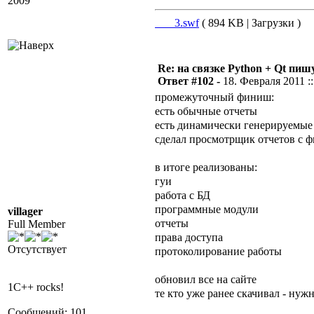
2009
___3.swf
( 894 KB | Загрузки )
Re: на связке Python + Qt пишу
Ответ #102 -
18. Февраля 2011 ::
промежуточный финиш:
есть обычные отчеты
есть динамически генерируемые 
сделал просмотрщик отчетов с ф
в итоге реализованы:
гуи
работа с БД
программные модули
villager
отчеты
Full Member
права доступа
Отсутствует
протоколирование работы
обновил все на сайте
1C++ rocks!
те кто уже ранее скачивал - нуж
Сообщений: 101