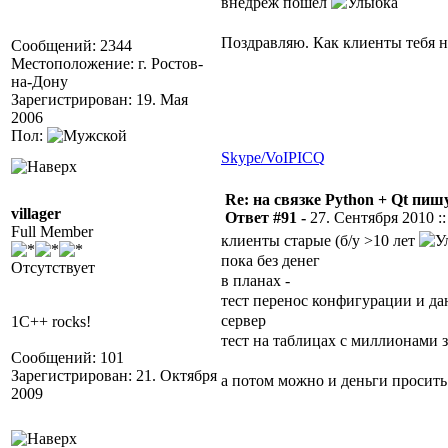
внедреж пошел
Поздравляю. Как клиенты тебя 
Сообщений: 2344
Местоположение: г. Ростов-
на-Дону
Зарегистрирован: 19. Мая
2006
Пол:
Skype/VoIP
ICQ
Re: на связке Python + Qt пишу
villager
Ответ #91 -
27. Сентября 2010 ::
Full Member
клиенты старые (б/у >10 лет
пока без денег
Отсутствует
в планах -
тест перенос конфигурации и да
сервер
1C++ rocks!
тест на таблицах с миллионами 
Сообщений: 101
Зарегистрирован: 21. Октября
а потом можно и деньги просит
2009