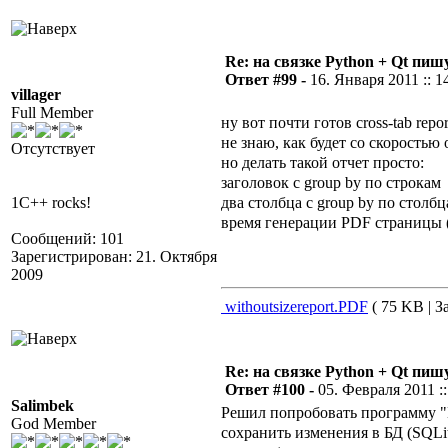
Re: на связке Python + Qt пишу
Ответ #99 -
16. Января 2011 :: 1
villager
Full Member
ну вот почти готов cross-tab repor
не знаю, как будет со скоростью
Отсутствует
но делать такой отчет просто:
заголовок с group by по строкам
два столбца с group by по столб
1C++ rocks!
время генерации PDF страницы (
Сообщений: 101
Зарегистрирован: 21. Октября
2009
withoutsizereport.PDF
( 75 KB | З
Re: на связке Python + Qt пишу
Ответ #100 -
05. Февраля 2011 ::
Salimbek
Решил попробовать программу "П
God Member
сохранить изменения в БД (SQLit