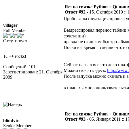
Re: на связке Python + Qt пишу
Ответ #92 -
15. Октября 2010 :: 
Пробная эксплуатация прошла у
villager
Выдрессировал перенос таблиц м
Full Member
сочетании)
Отсутствует
правда не слишком быстро - 6мл
Появится время - слеплю чтото
1C++ rocks!
Сейчас назвал все это дело плат
Сообщений: 101
Можно скачать здесь:
http://www
Зарегистрирован: 21. Октября
После запуска можно скачать и з
2009
в планах - многопользовательска
Re: на связке Python + Qt пишу
Ответ #93 -
05. Января 2011 :: 1
blindvic
Senior Member