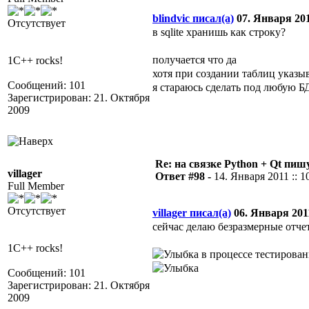
blindvic писал(а)
07. Января 2011
Отсутствует
в sqlite хранишь как строку?
получается что да
1C++ rocks!
хотя при создании таблиц указ
Сообщений: 101
я стараюсь сделать под любую БД (
Зарегистрирован: 21. Октября
2009
Re: на связке Python + Qt пишу
villager
Ответ #98 -
14. Января 2011 :: 1
Full Member
Отсутствует
villager писал(а)
06. Января 2011
сейчас делаю безразмерные отчеты
1C++ rocks!
в процессе тестирова
Сообщений: 101
Зарегистрирован: 21. Октября
2009