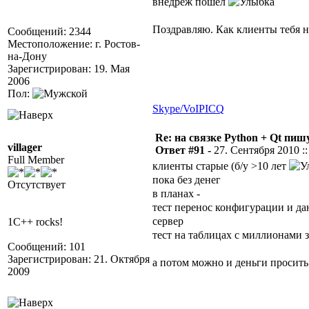
внедреж пошел
Поздравляю. Как клиенты тебя 
Сообщений: 2344
Местоположение: г. Ростов-
на-Дону
Зарегистрирован: 19. Мая
2006
Пол:
Skype/VoIP
ICQ
Re: на связке Python + Qt пишу
villager
Ответ #91 -
27. Сентября 2010 ::
Full Member
клиенты старые (б/у >10 лет
пока без денег
Отсутствует
в планах -
тест перенос конфигурации и да
сервер
1C++ rocks!
тест на таблицах с миллионами 
Сообщений: 101
Зарегистрирован: 21. Октября
а потом можно и деньги просит
2009