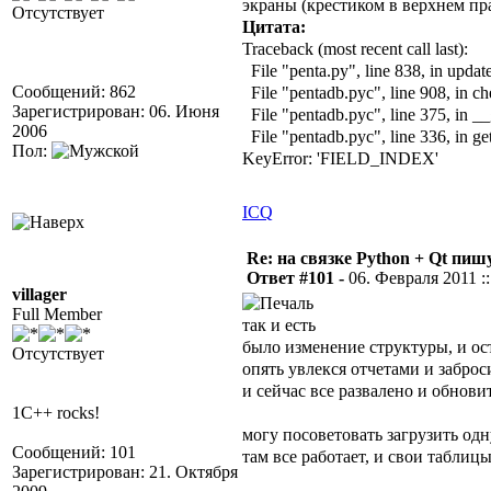
экраны (крестиком в верхнем пр
Отсутствует
Цитата:
Traceback (most recent call last):
File "penta.py", line 838, in upda
Сообщений: 862
File "pentadb.pyc", line 908, in 
Зарегистрирован: 06. Июня
File "pentadb.pyc", line 375, in __
2006
File "pentadb.pyc", line 336, in ge
Пол:
KeyError: 'FIELD_INDEX'
ICQ
Re: на связке Python + Qt пишу
Ответ #101 -
06. Февраля 2011 ::
villager
Full Member
так и есть
было изменение структуры, и ос
Отсутствует
опять увлекся отчетами и заброс
и сейчас все развалено и обнови
1C++ rocks!
могу посоветовать загрузить одн
Сообщений: 101
там все работает, и свои таблиц
Зарегистрирован: 21. Октября