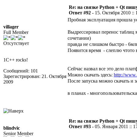
Re: на связке Python + Qt пишу
Ответ #92 -
15. Октября 2010 :: 
Пробная эксплуатация прошла у
villager
Выдрессировал перенос таблиц м
Full Member
сочетании)
Отсутствует
правда не слишком быстро - 6мл
Появится время - слеплю чтото
1C++ rocks!
Сейчас назвал все это дело плат
Сообщений: 101
Можно скачать здесь:
http://www
Зарегистрирован: 21. Октября
После запуска можно скачать и з
2009
в планах - многопользовательска
Re: на связке Python + Qt пишу
Ответ #93 -
05. Января 2011 :: 1
blindvic
Senior Member