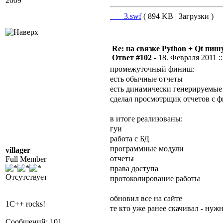
2009
___3.swf
( 894 KB | Загрузки )
Re: на связке Python + Qt пишу
Ответ #102 -
18. Февраля 2011 ::
промежуточный финиш:
есть обычные отчеты
есть динамически генерируемые 
сделал просмотрщик отчетов с ф
в итоге реализованы:
гуи
работа с БД
программные модули
villager
отчеты
Full Member
права доступа
Отсутствует
протоколирование работы
обновил все на сайте
1C++ rocks!
те кто уже ранее скачивал - нуж
Сообщений: 101