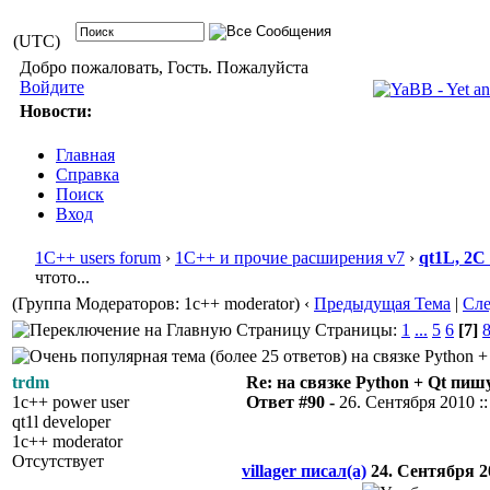
(UTC)
Добро пожаловать, Гость. Пожалуйста
Войдите
Новости:
Главная
Справка
Поиск
Вход
1С++ users forum
›
1С++ и прочие расширения v7
›
qt1L, 2C
чтото...
(Группа Модераторов: 1c++ moderator)
‹
Предыдущая Тема
|
Сл
Страницы:
1
...
5
6
[7]
на связке Python +
trdm
Re: на связке Python + Qt пишу
1c++ power user
Ответ #90 -
26. Сентября 2010 ::
qt1l developer
1c++ moderator
Отсутствует
villager писал(а)
24. Сентября 20