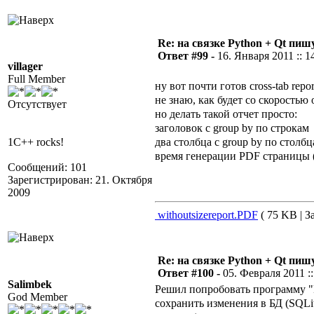
Re: на связке Python + Qt пишу
Ответ #99 -
16. Января 2011 :: 1
villager
Full Member
ну вот почти готов cross-tab repor
не знаю, как будет со скоростью
Отсутствует
но делать такой отчет просто:
заголовок с group by по строкам
два столбца с group by по столб
1C++ rocks!
время генерации PDF страницы (
Сообщений: 101
Зарегистрирован: 21. Октября
2009
withoutsizereport.PDF
( 75 KB | З
Re: на связке Python + Qt пишу
Ответ #100 -
05. Февраля 2011 ::
Salimbek
Решил попробовать программу "П
God Member
сохранить изменения в БД (SQLit