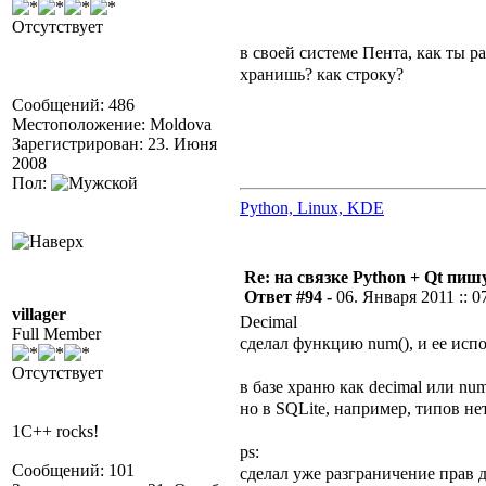
Отсутствует
в своей системе Пента, как ты р
хранишь? как строку?
Сообщений: 486
Местоположение: Moldova
Зарегистрирован: 23. Июня
2008
Пол:
Python, Linux, KDE
Re: на связке Python + Qt пишу
Ответ #94 -
06. Января 2011 :: 0
villager
Decimal
Full Member
сделал функцию num(), и ее исп
Отсутствует
в базе храню как decimal или num
но в SQLite, например, типов н
1C++ rocks!
ps:
Сообщений: 101
сделал уже разграничение прав д