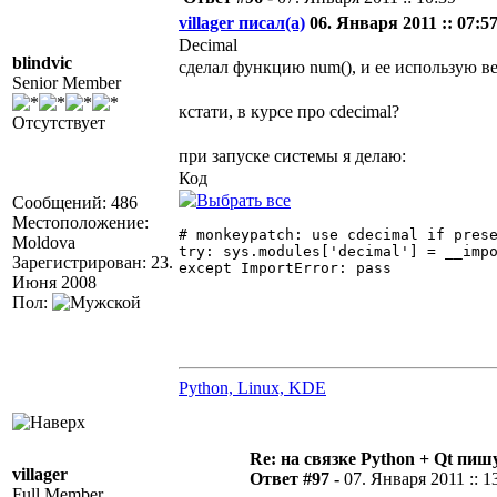
villager писал(а)
06. Января 2011 :: 07:57
Decimal
blindvic
сделал функцию num(), и ее использую в
Senior Member
кстати, в курсе про cdecimal?
Отсутствует
при запуске системы я делаю:
Код
Сообщений: 486
Местоположение:
# monkeypatch: use cdecimal if prese
Moldova
try: sys.modules['decimal'] = __impo
Зарегистрирован: 23.
except ImportError: pass 

Июня 2008
Пол:
Python, Linux, KDE
Re: на связке Python + Qt пишу
villager
Ответ #97 -
07. Января 2011 :: 1
Full Member