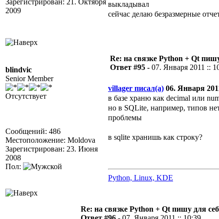
Зарегистрирован: 21. Октября
выкладывал
2009
сейчас делаю безразмерные отчеты
Re: на связке Python + Qt пишу
Ответ #95 -
07. Января 2011 :: 1
blindvic
Senior Member
villager писал(а)
06. Января 2011
Отсутствует
в базе храню как decimal или num
но в SQLite, например, типов н
проблемы
Сообщений: 486
в sqlite хранишь как строку?
Местоположение: Moldova
Зарегистрирован: 23. Июня
2008
Пол:
Python, Linux, KDE
Re: на связке Python + Qt пишу для себ
Ответ #96 -
07. Января 2011 :: 10:39