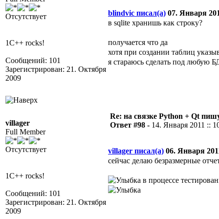
blindvic писал(а)
07. Января 2011
Отсутствует
в sqlite хранишь как строку?
получается что да
1C++ rocks!
хотя при создании таблиц указ
Сообщений: 101
я стараюсь сделать под любую БД (
Зарегистрирован: 21. Октября
2009
Re: на связке Python + Qt пишу
villager
Ответ #98 -
14. Января 2011 :: 1
Full Member
Отсутствует
villager писал(а)
06. Января 2011
сейчас делаю безразмерные отчеты
1C++ rocks!
в процессе тестирова
Сообщений: 101
Зарегистрирован: 21. Октября
2009