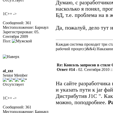
Отсутствует
Думаю, с разработчико
насколько я понял, про
1C++ ->
БД, т.е. проблема на в 
Сообщений: 361
Да, пожалуй, дело тут н
Местоположение: Барнаул
Зарегистрирован: 05.
Сентября 2009
Пол:
Каждая система проходит три 
рабочий процесс)&&4) Наказан
Re: Консоль запросов в стиле QA
Ответ #14 -
02. Сентября 2010 ::
al_zzz
Senior Member
На сайте разработчика 
Отсутствует
и указать пути к jar фа
Дистрибутив J1C
". Ка
1C++ ->
можно, поподробнее.
Pa
Сообщений: 361
Местоположение: Барнаул