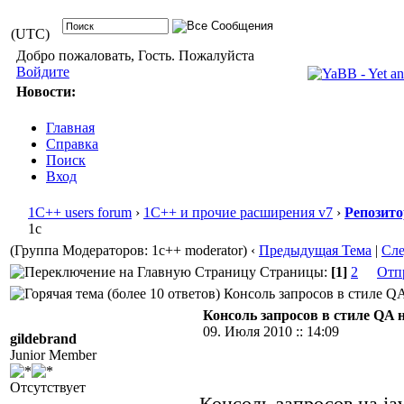
(UTC)
Добро пожаловать, Гость. Пожалуйста
Войдите
Новости:
Главная
Справка
Поиск
Вход
1С++ users forum
›
1С++ и прочие расширения v7
›
Репозит
1с
(Группа Модераторов: 1c++ moderator)
‹
Предыдущая Тема
|
Сл
Страницы:
[1]
2
Отп
Консоль запросов в стиле QA н
Консоль запросов в стиле QA на 
09. Июля 2010 :: 14:09
gildebrand
Junior Member
Отсутствует