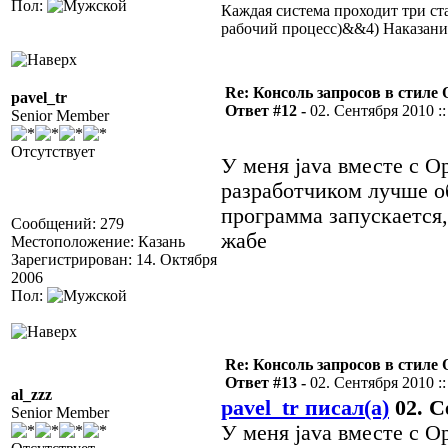
Пол:
Каждая система проходит три 
рабочий процесс)&&4) Наказан
Re: Консоль запросов в стиле QA
pavel_tr
Ответ #12 -
02. Сентября 2010 ::
Senior Member
Отсутствует
У меня java вместе с O
разработчиком лучше об
программа запускается, 
Сообщений: 279
жабе
Местоположение: Казань
Зарегистрирован: 14. Октября
2006
Пол:
Re: Консоль запросов в стиле QA
Ответ #13 -
02. Сентября 2010 ::
al_zzz
pavel_tr писал(а)
02. С
Senior Member
У меня java вместе с O