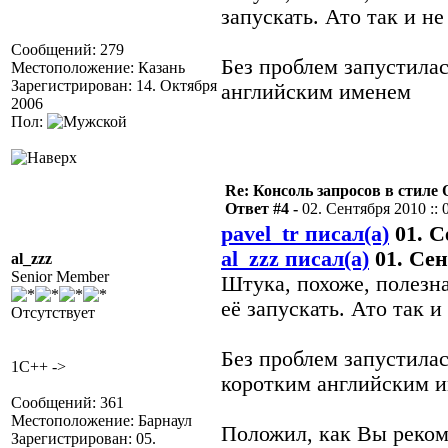
запускать. Ато так и н
Сообщений: 279
Без проблем запустилас
Местоположение: Казань
Зарегистрирован: 14. Октября
английским именем
2006
Пол:
Re: Консоль запросов в стиле QA
Ответ #4 -
02. Сентября 2010 :: 
pavel_tr писал(а)
01. С
al_zzz писал(а)
01. Сен
al_zzz
Senior Member
Штука, похоже, полезн
её запускать. Ато так 
Отсутствует
Без проблем запустилас
1C++ ->
коротким английским 
Сообщений: 361
Местоположение: Барнаул
Положил, как Вы реком
Зарегистрирован: 05.