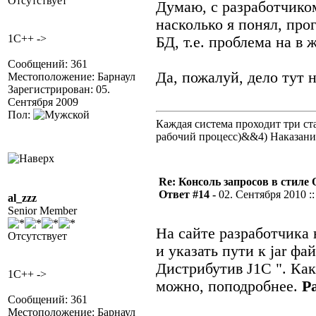
Отсутствует
Думаю, с разработчико
насколько я понял, про
1C++ ->
БД, т.е. проблема на в 
Сообщений: 361
Да, пожалуй, дело тут н
Местоположение: Барнаул
Зарегистрирован: 05.
Сентября 2009
Пол:
Каждая система проходит три 
рабочий процесс)&&4) Наказан
Re: Консоль запросов в стиле QA
Ответ #14 -
02. Сентября 2010 ::
al_zzz
Senior Member
На сайте разработчика 
Отсутствует
и указать пути к jar фа
Дистрибутив J1C
". Ка
1C++ ->
можно, поподробнее.
Pa
Сообщений: 361
Местоположение: Барнаул