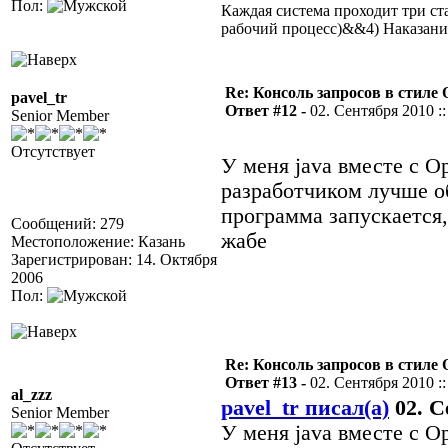
Пол:
Каждая система проходит три 
рабочий процесс)&&4) Наказан
Re: Консоль запросов в стиле QA
pavel_tr
Ответ #12 -
02. Сентября 2010 ::
Senior Member
Отсутствует
У меня java вместе с O
разработчиком лучше об
программа запускается, 
Сообщений: 279
жабе
Местоположение: Казань
Зарегистрирован: 14. Октября
2006
Пол:
Re: Консоль запросов в стиле QA
Ответ #13 -
02. Сентября 2010 ::
al_zzz
pavel_tr писал(а)
02. С
Senior Member
У меня java вместе с O