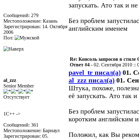
запускать. Ато так и н
Сообщений: 279
Без проблем запустилас
Местоположение: Казань
Зарегистрирован: 14. Октября
английским именем
2006
Пол:
Re: Консоль запросов в стиле QA
Ответ #4 -
02. Сентября 2010 :: 
pavel_tr писал(а)
01. С
al_zzz писал(а)
01. Сен
al_zzz
Senior Member
Штука, похоже, полезн
её запускать. Ато так 
Отсутствует
Без проблем запустилас
1C++ ->
коротким английским 
Сообщений: 361
Местоположение: Барнаул
Положил, как Вы реком
Зарегистрирован: 05.