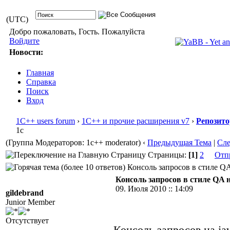
(UTC)
Добро пожаловать, Гость. Пожалуйста
Войдите
Новости:
Главная
Справка
Поиск
Вход
1С++ users forum
›
1С++ и прочие расширения v7
›
Репозит
1с
(Группа Модераторов: 1c++ moderator)
‹
Предыдущая Тема
|
Сл
Страницы:
[1]
2
Отп
Консоль запросов в стиле QA н
Консоль запросов в стиле QA на 
09. Июля 2010 :: 14:09
gildebrand
Junior Member
Отсутствует