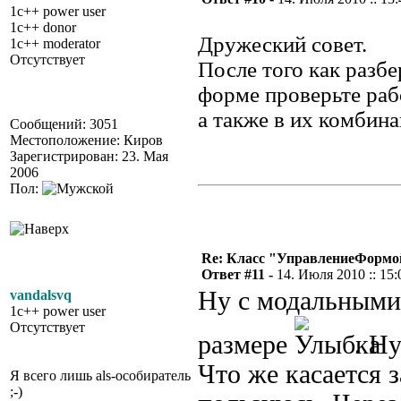
1c++ power user
1c++ donor
Дружеский совет.
1c++ moderator
Отсутствует
После того как разб
форме проверьте раб
а также в их комбина
Сообщений: 3051
Местоположение: Киров
Зарегистрирован: 23. Мая
2006
Пол:
Re: Класс "УправлениеФормо
Ответ #11 -
14. Июля 2010 :: 15:
Ну с модальными 
vandalsvq
1c++ power user
Отсутствует
размере
. Н
Что же касается 
Я всего лишь als-особиратель
;-)