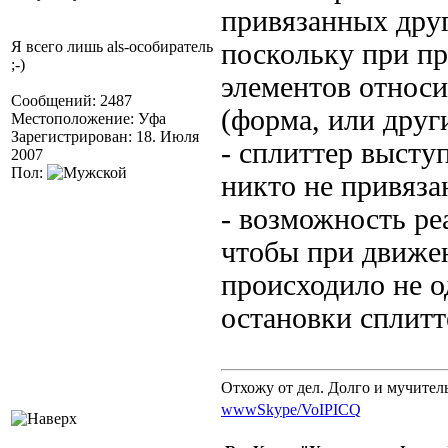
привязанных друг
Я всего лишь als-особиратель
поскольку при п
;-)
элементов относи
Сообщений: 2487
(форма, или друг
Местоположение: Уфа
Зарегистрирован: 18. Июля
- сплиттер высту
2007
Пол:
никто не привяза
- возможность ре
чтобы при движе
происходило не о
остановки сплитт
Отхожу от дел. Долго и мучител
www
Skype/VoIP
ICQ