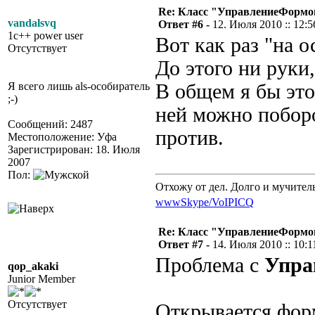
Re: Класс "УправлениеФормо
vandalsvq
Ответ #6 -
12. Июля 2010 :: 12:5
1c++ power user
Вот как раз "на о
Отсутствует
До этого ни руки,
Я всего лишь als-особиратель
В общем я бы это 
;-)
ней можно поборо
Сообщений: 2487
против.
Местоположение: Уфа
Зарегистрирован: 18. Июля
2007
Пол:
Отхожу от дел. Долго и мучител
www
Skype/VoIP
ICQ
Re: Класс "УправлениеФормо
Ответ #7 -
14. Июля 2010 :: 10:1
Проблема с
Упра
qop_akaki
Junior Member
Отсутствует
Открывается форм