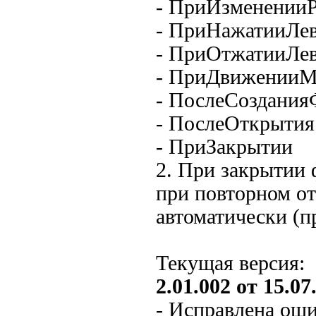
- ПриИзменении
- ПриНажатииЛе
- ПриОтжатииЛе
- ПриДвижении
- ПослеСоздани
- ПослеОткрытия
- ПриЗакрытии
2. При закрытии
при повторном о
автоматически (
Текущая версия:
2.01.002 от 15.07.
- Исправлена оши