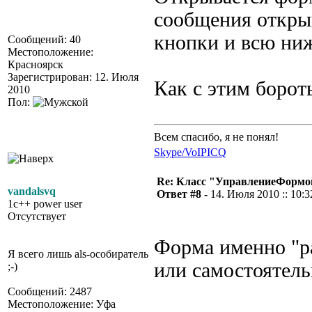
сообщения откры
кнопки и всю ни
Сообщений: 40
Местоположение:
Красноярск
Зарегистрирован: 12. Июля
Как с этим борот
2010
Пол:
Всем спасибо, я не понял!
Skype/VoIP
ICQ
Re: Класс "УправлениеФормо
vandalsvq
Ответ #8 -
14. Июля 2010 :: 10:3
1c++ power user
Отсутствует
Форма именно "ра
Я всего лишь als-особиратель
или самостоятель
;-)
Сообщений: 2487
Местоположение: Уфа