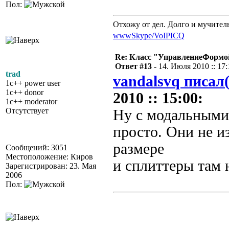
Пол:
Отхожу от дел. Долго и мучител
www
Skype/VoIP
ICQ
Re: Класс "УправлениеФормо
Ответ #13 -
14. Июля 2010 :: 17:
trad
vandalsvq писал(
1c++ power user
1c++ donor
2010 :: 15:00:
1c++ moderator
Отсутствует
Ну с модальными
просто. Они не и
размере
Сообщений: 3051
Местоположение: Киров
и сплиттеры там 
Зарегистрирован: 23. Мая
2006
Пол: