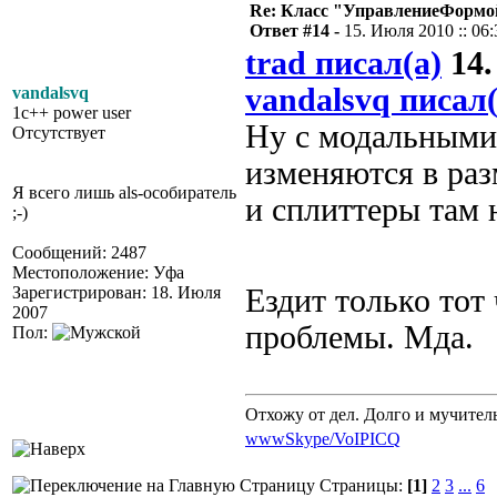
Re: Класс "УправлениеФормо
Ответ #14 -
15. Июля 2010 :: 06:
trad писал(а)
14.
vandalsvq писал(
vandalsvq
1c++ power user
Ну с модальными 
Отсутствует
изменяются в раз
Я всего лишь als-особиратель
и сплиттеры там 
;-)
Сообщений: 2487
Местоположение: Уфа
Зарегистрирован: 18. Июля
Ездит только тот
2007
проблемы. Мда.
Пол:
Отхожу от дел. Долго и мучител
www
Skype/VoIP
ICQ
Страницы:
[1]
2
3
...
6