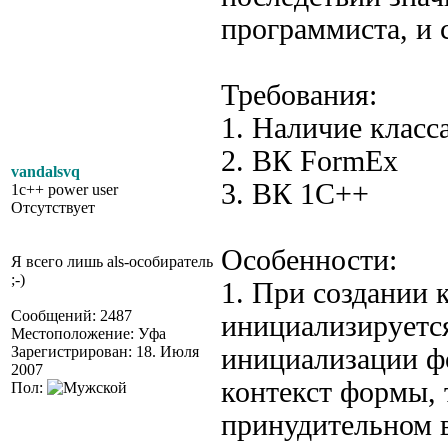
программиста, и 
Требования:
1. Наличие класс
2. ВК FormEx
vandalsvq
3. ВК 1C++
1c++ power user
Отсутствует
Особенности:
Я всего лишь als-особиратель
;-)
1. При создании
Сообщений: 2487
инициализируется
Местоположение: Уфа
Зарегистрирован: 18. Июля
инициализации фо
2007
контекст формы, 
Пол:
принудительном 