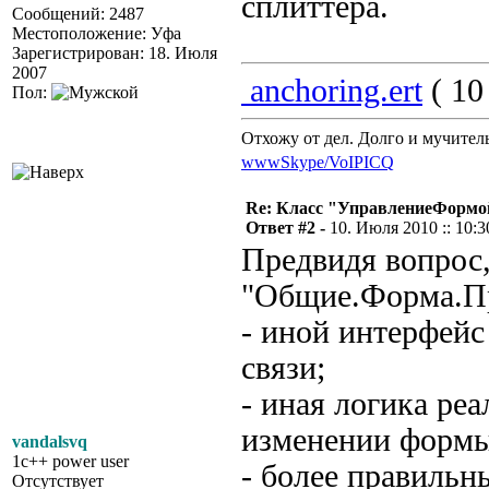
сплиттера.
Сообщений: 2487
Местоположение: Уфа
Зарегистрирован: 18. Июля
2007
anchoring.ert
( 10
Пол:
Отхожу от дел. Долго и мучител
www
Skype/VoIP
ICQ
Re: Класс "УправлениеФормо
Ответ #2 -
10. Июля 2010 :: 10:3
Предвидя вопрос,
"Общие.Форма.Пр
- иной интерфейс
связи;
- иная логика ре
изменении формы
vandalsvq
1c++ power user
- более правильн
Отсутствует