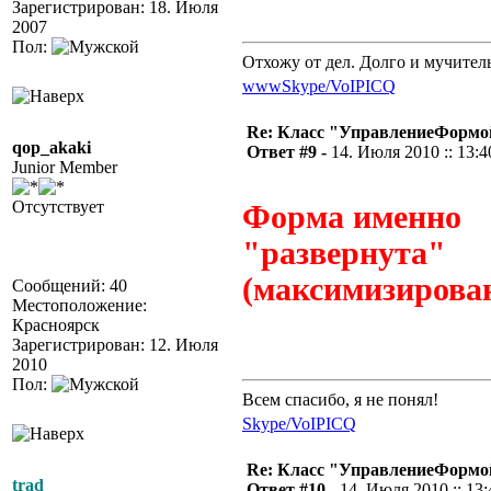
Зарегистрирован: 18. Июля
2007
Пол:
Отхожу от дел. Долго и мучител
www
Skype/VoIP
ICQ
Re: Класс "УправлениеФормо
qop_akaki
Ответ #9 -
14. Июля 2010 :: 13:4
Junior Member
Отсутствует
Форма именно
"развернута"
(максимизирован
Сообщений: 40
Местоположение:
Красноярск
Зарегистрирован: 12. Июля
2010
Пол:
Всем спасибо, я не понял!
Skype/VoIP
ICQ
Re: Класс "УправлениеФормо
trad
Ответ #10 -
14. Июля 2010 :: 13: