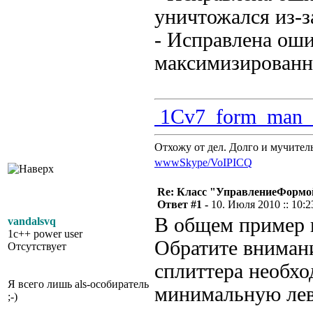
уничтожался из-з
- Исправлена ош
максимизированн
1Cv7_form_man_0
Отхожу от дел. Долго и мучител
www
Skype/VoIP
ICQ
Re: Класс "УправлениеФормо
Ответ #1 -
10. Июля 2010 :: 10:2
В общем пример п
vandalsvq
1c++ power user
Обратите внимани
Отсутствует
сплиттера необхо
Я всего лишь als-особиратель
минимальную лев
;-)