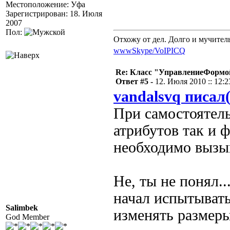
Местоположение: Уфа
Зарегистрирован: 18. Июля
2007
Пол:
Отхожу от дел. Долго и мучител
www
Skype/VoIP
ICQ
Re: Класс "УправлениеФормо
Ответ #5 -
12. Июля 2010 :: 12:2
vandalsvq писал(
При самостоятел
атрибутов так и 
необходимо вызыв
Не, ты не понял..
начал испытывать
Salimbek
изменять размеры
God Member