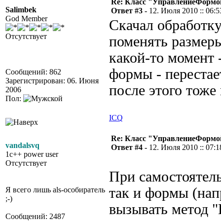
Re: Класс "УправлениеФормо
Salimbek
Ответ #3 -
12. Июля 2010 :: 06:5
God Member
Скачал обработку
Отсутствует
поменять размеры
какой-то момент 
формы - перестае
Сообщений: 862
Зарегистрирован: 06. Июня
после этого тоже
2006
Пол:
ICQ
Re: Класс "УправлениеФормо
vandalsvq
Ответ #4 -
12. Июля 2010 :: 07:1
1c++ power user
Отсутствует
При самостоятель
так и формы (нап
Я всего лишь als-особиратель
;-)
вызывать метод "
Сообщений: 2487