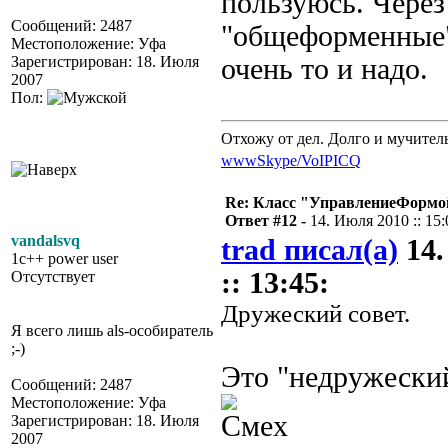
пользуюсь. Через
Сообщений: 2487
"общеформенные"
Местоположение: Уфа
Зарегистрирован: 18. Июля
очень то и надо.
2007
Пол:
Отхожу от дел. Долго и мучител
www
Skype/VoIP
ICQ
Re: Класс "УправлениеФормо
Ответ #12 -
14. Июля 2010 :: 15:
vandalsvq
trad писал(а)
14.
1c++ power user
:: 13:45:
Отсутствует
Дружеский совет.
Я всего лишь als-особиратель
;-)
Это "недружески
Сообщений: 2487
Местоположение: Уфа
Зарегистрирован: 18. Июля
2007