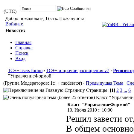
(UTC)
Добро пожаловать, Гость. Пожалуйста
Войдите
Новости:
Главная
Справка
Поиск
Вход
1С++ users forum
›
1С++ и прочие расширения v7
›
Репозито
"УправлениеФормой"
(Группа Модераторов: 1c++ moderator)
‹
Предыдущая Тема
|
Сл
Страницы:
[1]
2
3
...
6
Класс "Управление
Класс "УправлениеФормой"
10. Июля 2010 :: 10:00
Решил завести от
В общем основное