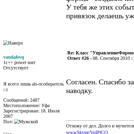
У тебя же этих событ
привязок делаешь уж
Re: Класс "УправлениеФормо
vandalsvq
Ответ #26 -
08. Сентября 2010 ::
1c++ power user
Отсутствует
Согласен. Спасибо за
Я всего лишь als-особиратель
наводку.
;-)
Сообщений: 2487
Местоположение: Уфа
Зарегистрирован: 18. Июля
2007
Пол:
Отхожу от дел. Долго и мучител
www
Skype/VoIP
ICQ