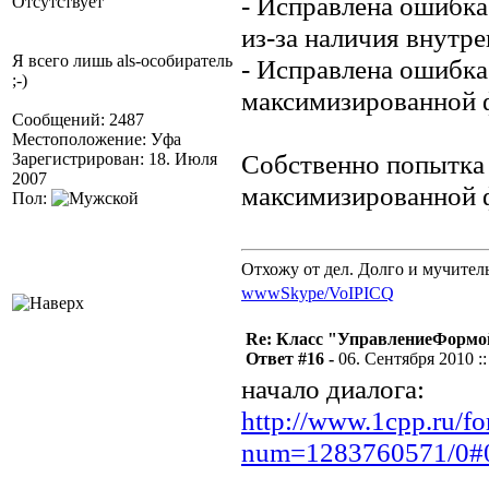
- Исправлена ошибка
Отсутствует
из-за наличия внутр
Я всего лишь als-особиратель
- Исправлена ошибка
;-)
максимизированной 
Сообщений: 2487
Местоположение: Уфа
Собственно попытка 
Зарегистрирован: 18. Июля
2007
максимизированной 
Пол:
Отхожу от дел. Долго и мучител
www
Skype/VoIP
ICQ
Re: Класс "УправлениеФормо
Ответ #16 -
06. Сентября 2010 ::
начало диалога:
http://www.1cpp.ru/f
num=1283760571/0#