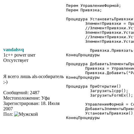
Перем УправлениеФормой;

Перем Привязка;

Процедура УстановитьПривязки(
	ЭлементПривязки = Привязка.Получить("РамкаШапка");

	//ЭлементПривязки.Установить("Верх","В","Форма"); // привязка по умолчанию есть

	ЭлементПривязки.Установить("Низ","В","РамкаШапка1");

	//ЭлементПривязки.Установить("Лево","Л","Форма"); // аналогично верху

	ЭлементПривязки.Установить("Право","П","Форма");

vandalsvq
	  Привязка.Привязать();

1c++ power user
КонецПроцедуры

Отсутствует
Процедура ДобавитьЭлементыПри
	Привязка = УправлениеФормой.ПривязкаЭлементов;

	Привязка.Добавить("РамкаШапка");

Я всего лишь als-особиратель
КонецПроцедуры

;-)
Процедура ПриОткрытии()

	  Загрузить1cpp();

Сообщений: 2487
	  ЗагрузитьFormEx();

Местоположение: Уфа
Зарегистрирован: 18. Июля
	УправлениеФормой = СоздатьОбъект("УправлениеФормой");

2007
	ДобавитьЭлементыПривязки();

	УстановитьПривязки();

Пол:
КонецПроцедуры 
