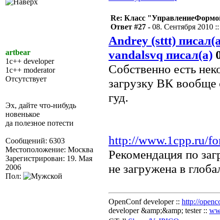
Re: Класс "УправлениеФормо
Ответ #27 -
08. Сентября 2010 ::
Andrey (sttt) писал(
vandalsvq писал(а)
0
artbear
1c++ developer
Собственно есть нек
1c++ moderator
Отсутствует
загрузку ВК вообще с
гуд.
Эх, дайте что-нибудь
новенькое
да полезное потести
http://www.1cpp.ru/
Сообщений: 6303
Местоположение: Москва
Рекомендация по заг
Зарегистрирован: 19. Мая
не загружена в глоб
2006
Пол:
OpenConf developer ::
http://openc
developer &amp;&amp; tester ::
ww