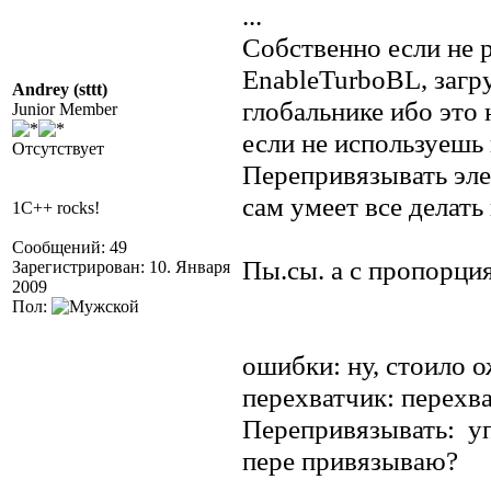
...
Собственно если не 
EnableTurboBL, загр
Andrey (sttt)
глобальнике ибо это 
Junior Member
если не используешь
Отсутствует
Перепривязывать эле
сам умеет все делать 
1C++ rocks!
Сообщений: 49
Пы.сы. а с пропорция
Зарегистрирован: 10. Января
2009
Пол:
ошибки: ну, стоило ож
перехватчик: перехв
Перепривязывать: упс
пере привязываю?