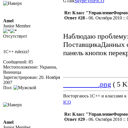
GTalk
Skype/VoIP
ICQ
Re: Класс "УправлениеФормо
Ответ #28 -
06. Октября 2010 :: 
Amel
Junior Member
Наблюдаю проблему: 
Отсутствует
ПоставщикаДанных с 
панель кнопок перек
1С++ rulezzz!
Сообщений: 85
Местоположение: Украина,
Винница
Зарегистрирован: 20. Ноября
2007
_________.png
( 5 K
Пол:
Восторгаюсь 1С++ и классами к 
ICQ
Re: Класс "УправлениеФормо
Ответ #29 -
06. Октября 2010 :: 
Amel
Junior Member