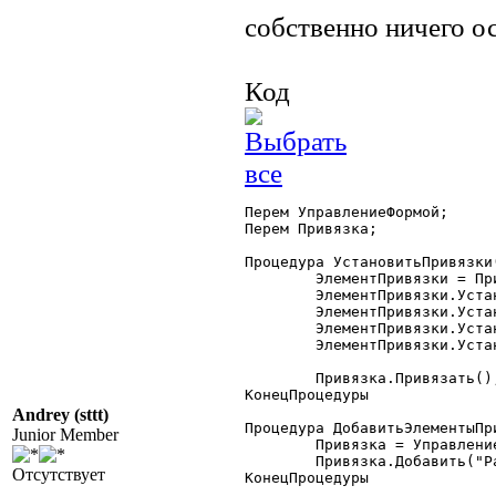
собственно ничего о
Код
Перем УправлениеФормой;

Перем Привязка;

Процедура УстановитьПривязки(
	ЭлементПривязки = Привязка.Получить("РамкаШапка");

	ЭлементПривязки.Установить("Верх","В","Форма");

	ЭлементПривязки.Установить("Низ","В","РамкаШапка1");

	ЭлементПривязки.Установить("Лево","Л","Форма");

	ЭлементПривязки.Установить("Право","П","Форма");

        Привязка.Привязать();
КонецПроцедуры

Andrey (sttt)
Процедура ДобавитьЭлементыПри
Junior Member
	Привязка = УправлениеФормой.ПривязкаЭлементов;

	Привязка.Добавить("РамкаШапка");

Отсутствует
КонецПроцедуры
