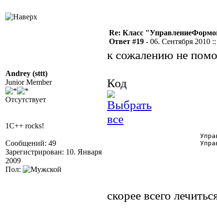
Re: Класс "УправлениеФормо
Ответ #19 -
06. Сентября 2010 ::
к сожалению не помо
Andrey (sttt)
Код
Junior Member
Отсутствует
1C++ rocks!
			УправлениеНастройками = СоздатьОбъект("УправлениеНастройками");

Сообщений: 49
			УправлениеНастройками.Включить("EnableTurboBL"); 

Зарегистрирован: 10. Января
2009
Пол:
скорее всего лечитьс