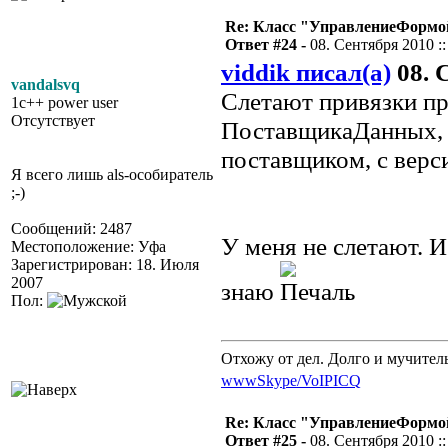
Re: Класс "УправлениеФормо
Ответ #24 -
08. Сентября 2010 ::
viddik писал(а)
08. 
vandalsvq
Слетают привязки пр
1c++ power user
Отсутствует
ПоставщикаДанных, п
поставщиком, с верси
Я всего лишь als-особиратель
;-)
Сообщений: 2487
У меня не слетают. 
Местоположение: Уфа
Зарегистрирован: 18. Июля
2007
знаю
.
Пол:
Отхожу от дел. Долго и мучител
www
Skype/VoIP
ICQ
Re: Класс "УправлениеФормо
Ответ #25 -
08. Сентября 2010 ::