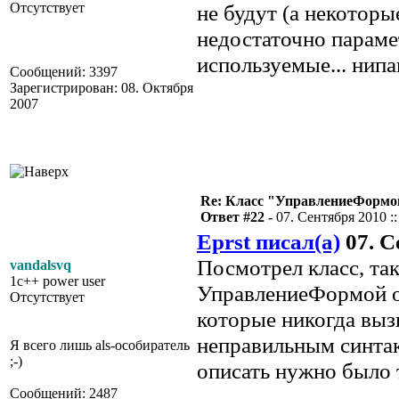
Отсутствует
не будут (а некоторы
недостаточно параме
используемые... нипа
Сообщений: 3397
Зарегистрирован: 08. Октября
2007
Re: Класс "УправлениеФормо
Ответ #22 -
07. Сентября 2010 ::
Eprst писал(а)
07. С
Посмотрел класс, так
vandalsvq
1c++ power user
УправлениеФормой оп
Отсутствует
которые никогда вызы
неправильным синтак
Я всего лишь als-особиратель
;-)
описать нужно было 
Сообщений: 2487