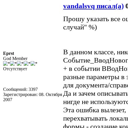
vandalsvq писал(а)
0
Прошу указать все 
случай" %)
В данном классе, ник
Eprst
God Member
Событие_ВводНового
+ в событии ВВодНов
Отсутствует
разные параметры в э
для документа/справо
Сообщений: 3397
Да и зачем описывать
Зарегистрирован: 08. Октября
2007
нигде не используют
Эта ошибка вылезет, 
перехватывать локал
формы - создание кон