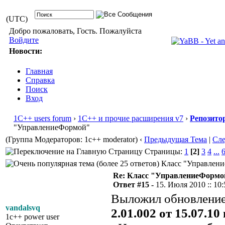
(UTC)
Добро пожаловать, Гость. Пожалуйста
Войдите
Новости:
Главная
Справка
Поиск
Вход
1С++ users forum
›
1С++ и прочие расширения v7
›
Репозито
"УправлениеФормой"
(Группа Модераторов: 1c++ moderator)
‹
Предыдущая Тема
|
Сл
Страницы:
1
[2]
3
4
...
Класс "Управление
Re: Класс "УправлениеФормо
Ответ #15 -
15. Июля 2010 :: 10:
Выложил обновление
vandalsvq
2.01.002 от 15.07.10 г
1c++ power user