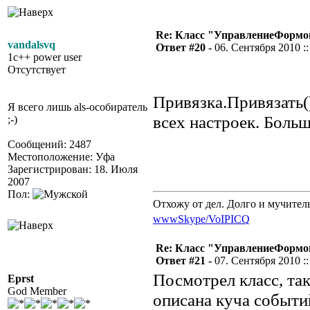
Re: Класс "УправлениеФормо
vandalsvq
Ответ #20 -
06. Сентября 2010 ::
1c++ power user
Отсутствует
Привязка.Привязать()
Я всего лишь als-особиратель
всех настроек. Боль
;-)
Сообщений: 2487
Местоположение: Уфа
Зарегистрирован: 18. Июля
2007
Пол:
Отхожу от дел. Долго и мучител
www
Skype/VoIP
ICQ
Re: Класс "УправлениеФормо
Ответ #21 -
07. Сентября 2010 ::
Посмотрел класс, та
Eprst
God Member
описана куча событи