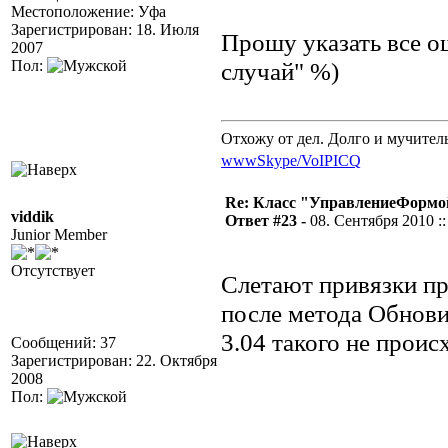
Местоположение: Уфа
Зарегистрирован: 18. Июля
Прошу указать все 
2007
Пол:
случай" %)
Отхожу от дел. Долго и мучител
www
Skype/VoIP
ICQ
Re: Класс "УправлениеФормо
viddik
Ответ #23 -
08. Сентября 2010 ::
Junior Member
Отсутствует
Слетают привязки п
после метода Обновит
3.04 такого не проис
Сообщений: 37
Зарегистрирован: 22. Октября
2008
Пол: