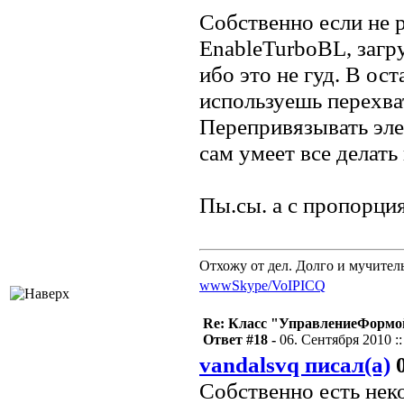
Собственно если не 
EnableTurboBL, загр
ибо это не гуд. В ос
используешь перехва
Перепривязывать эле
сам умеет все делать 
Пы.сы. а с пропорция
Отхожу от дел. Долго и мучител
www
Skype/VoIP
ICQ
Re: Класс "УправлениеФормо
Ответ #18 -
06. Сентября 2010 ::
vandalsvq писал(а)
0
Собственно есть нек