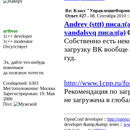
Re: Класс "УправлениеФормо
Ответ #27 -
08. Сентября 2010 ::
Andrey (sttt) писал(
vandalsvq писал(а)
0
artbear
1c++ developer
Собственно есть нек
1c++ moderator
Отсутствует
загрузку ВК вообще с
гуд.
Эх, дайте что-нибудь
новенькое
да полезное потести
http://www.1cpp.ru/
Сообщений: 6303
Местоположение: Москва
Рекомендация по заг
Зарегистрирован: 19. Мая
не загружена в глоб
2006
Пол:
OpenConf developer ::
http://openc
developer &amp;&amp; tester ::
ww