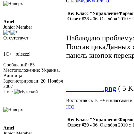
GTalk
Skype/VoIP
ICQ
Re: Класс "УправлениеФормо
Ответ #28 -
06. Октября 2010 :: 
Amel
Junior Member
Наблюдаю проблему: 
Отсутствует
ПоставщикаДанных с 
панель кнопок перек
1С++ rulezzz!
Сообщений: 85
Местоположение: Украина,
Винница
Зарегистрирован: 20. Ноября
2007
_________.png
( 5 K
Пол:
Восторгаюсь 1С++ и классами к 
ICQ
Re: Класс "УправлениеФормо
Ответ #29 -
06. Октября 2010 :: 
Amel
Junior Member