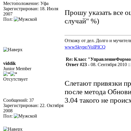
Местоположение: Уфа
Зарегистрирован: 18. Июля
Прошу указать все 
2007
Пол:
случай" %)
Отхожу от дел. Долго и мучител
www
Skype/VoIP
ICQ
Re: Класс "УправлениеФормо
viddik
Ответ #23 -
08. Сентября 2010 ::
Junior Member
Отсутствует
Слетают привязки п
после метода Обновит
3.04 такого не проис
Сообщений: 37
Зарегистрирован: 22. Октября
2008
Пол: