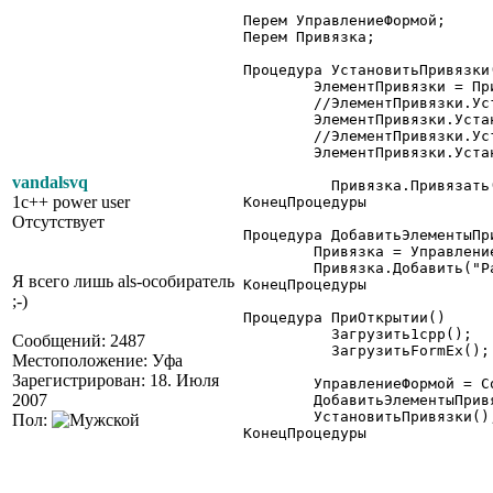
Перем УправлениеФормой;

Перем Привязка;

Процедура УстановитьПривязки(
	ЭлементПривязки = Привязка.Получить("РамкаШапка");

	//ЭлементПривязки.Установить("Верх","В","Форма"); // привязка по умолчанию есть

	ЭлементПривязки.Установить("Низ","В","РамкаШапка1");

	//ЭлементПривязки.Установить("Лево","Л","Форма"); // аналогично верху

	ЭлементПривязки.Установить("Право","П","Форма");

vandalsvq
	  Привязка.Привязать();

1c++ power user
КонецПроцедуры

Отсутствует
Процедура ДобавитьЭлементыПри
	Привязка = УправлениеФормой.ПривязкаЭлементов;

	Привязка.Добавить("РамкаШапка");

Я всего лишь als-особиратель
КонецПроцедуры

;-)
Процедура ПриОткрытии()

	  Загрузить1cpp();

Сообщений: 2487
	  ЗагрузитьFormEx();

Местоположение: Уфа
Зарегистрирован: 18. Июля
	УправлениеФормой = СоздатьОбъект("УправлениеФормой");

2007
	ДобавитьЭлементыПривязки();

	УстановитьПривязки();

Пол:
КонецПроцедуры 
