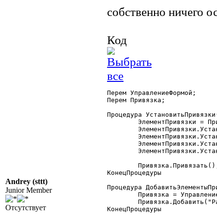
собственно ничего о
Код
Перем УправлениеФормой;

Перем Привязка;

Процедура УстановитьПривязки(
	ЭлементПривязки = Привязка.Получить("РамкаШапка");

	ЭлементПривязки.Установить("Верх","В","Форма");

	ЭлементПривязки.Установить("Низ","В","РамкаШапка1");

	ЭлементПривязки.Установить("Лево","Л","Форма");

	ЭлементПривязки.Установить("Право","П","Форма");

        Привязка.Привязать();
КонецПроцедуры

Andrey (sttt)
Процедура ДобавитьЭлементыПри
Junior Member
	Привязка = УправлениеФормой.ПривязкаЭлементов;

	Привязка.Добавить("РамкаШапка");

Отсутствует
КонецПроцедуры
