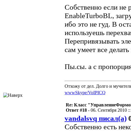
Собственно если не 
EnableTurboBL, загр
ибо это не гуд. В ос
используешь перехва
Перепривязывать эле
сам умеет все делать 
Пы.сы. а с пропорция
Отхожу от дел. Долго и мучител
www
Skype/VoIP
ICQ
Re: Класс "УправлениеФормо
Ответ #18 -
06. Сентября 2010 ::
vandalsvq писал(а)
0
Собственно есть нек