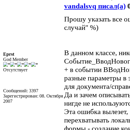
vandalsvq писал(а)
0
Прошу указать все 
случай" %)
В данном классе, ник
Eprst
God Member
Событие_ВводНового
+ в событии ВВодНов
Отсутствует
разные параметры в э
для документа/справо
Сообщений: 3397
Да и зачем описывать
Зарегистрирован: 08. Октября
2007
нигде не используют
Эта ошибка вылезет, 
перехватывать локал
формы - создание кон