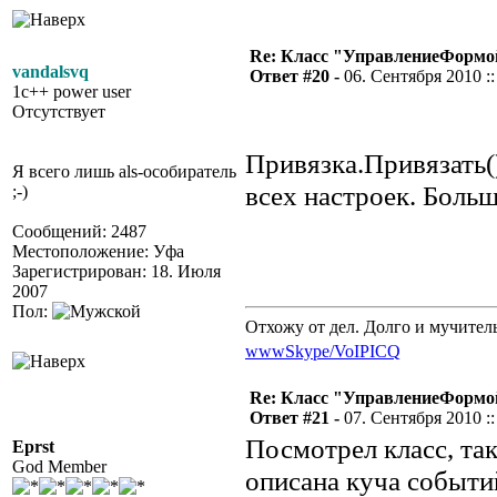
Re: Класс "УправлениеФормо
vandalsvq
Ответ #20 -
06. Сентября 2010 ::
1c++ power user
Отсутствует
Привязка.Привязать()
Я всего лишь als-особиратель
всех настроек. Боль
;-)
Сообщений: 2487
Местоположение: Уфа
Зарегистрирован: 18. Июля
2007
Пол:
Отхожу от дел. Долго и мучител
www
Skype/VoIP
ICQ
Re: Класс "УправлениеФормо
Ответ #21 -
07. Сентября 2010 ::
Посмотрел класс, та
Eprst
God Member
описана куча событи