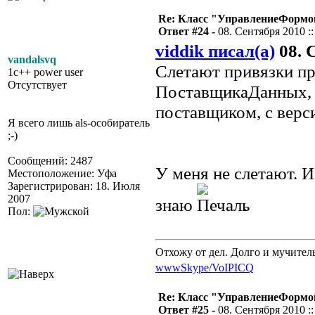
Re: Класс "УправлениеФормо
Ответ #24 -
08. Сентября 2010 ::
viddik писал(а)
08. 
vandalsvq
Слетают привязки пр
1c++ power user
Отсутствует
ПоставщикаДанных, п
поставщиком, с верси
Я всего лишь als-особиратель
;-)
Сообщений: 2487
У меня не слетают. 
Местоположение: Уфа
Зарегистрирован: 18. Июля
2007
знаю
.
Пол:
Отхожу от дел. Долго и мучител
www
Skype/VoIP
ICQ
Re: Класс "УправлениеФормо
Ответ #25 -
08. Сентября 2010 ::