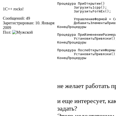
Процедура ПриОткрытии()

        Загрузить1cpp();

1C++ rocks!
        ЗагрузитьFormEx();

Сообщений: 49
	УправлениеФормой = СоздатьОбъект("УправлениеФормой");

Зарегистрирован: 10. Января
	ДобавитьЭлементыПривязки();

КонецПроцедуры

2009
Пол:
Процедура ПриИзмененииРазмера
	УстановитьПривязки();

КонецПроцедуры

Процедура ПослеОткрытияФормы(
	УстановитьПривязки();

КонецПроцедуры 

не желает работать п
и еще интересует, к
задать?
Этого недостаточно: