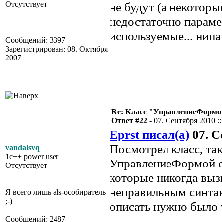
Отсутствует
не будут (а некоторы
недостаточно параме
используемые... нипа
Сообщений: 3397
Зарегистрирован: 08. Октября
2007
Re: Класс "УправлениеФормо
Ответ #22 -
07. Сентября 2010 ::
Eprst писал(а)
07. С
Посмотрел класс, так
vandalsvq
1c++ power user
УправлениеФормой оп
Отсутствует
которые никогда вызы
неправильным синтак
Я всего лишь als-особиратель
;-)
описать нужно было 
Сообщений: 2487