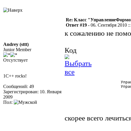
Re: Класс "УправлениеФормо
Ответ #19 -
06. Сентября 2010 ::
к сожалению не помо
Andrey (sttt)
Код
Junior Member
Отсутствует
1C++ rocks!
			УправлениеНастройками = СоздатьОбъект("УправлениеНастройками");

Сообщений: 49
			УправлениеНастройками.Включить("EnableTurboBL"); 

Зарегистрирован: 10. Января
2009
Пол:
скорее всего лечитьс