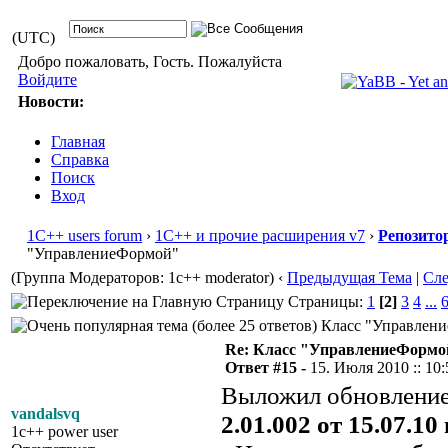
(UTC)
Добро пожаловать, Гость. Пожалуйста
Войдите
Новости:
Главная
Справка
Поиск
Вход
1С++ users forum
›
1С++ и прочие расширения v7
›
Репозито
"УправлениеФормой"
(Группа Модераторов: 1c++ moderator)
‹
Предыдущая Тема
|
Сл
Страницы:
1
[2]
3
4
...
Класс "Управление
Re: Класс "УправлениеФормо
Ответ #15 -
15. Июля 2010 :: 10:
Выложил обновление
vandalsvq
2.01.002 от 15.07.10 г
1c++ power user