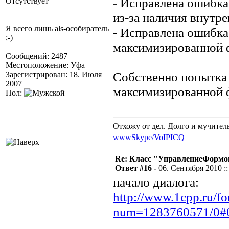
- Исправлена ошибка
Отсутствует
из-за наличия внутр
Я всего лишь als-особиратель
- Исправлена ошибка
;-)
максимизированной 
Сообщений: 2487
Местоположение: Уфа
Собственно попытка 
Зарегистрирован: 18. Июля
2007
максимизированной 
Пол:
Отхожу от дел. Долго и мучител
www
Skype/VoIP
ICQ
Re: Класс "УправлениеФормо
Ответ #16 -
06. Сентября 2010 ::
начало диалога:
http://www.1cpp.ru/f
num=1283760571/0#