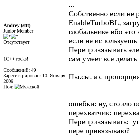
...
Собственно если не 
EnableTurboBL, загр
Andrey (sttt)
глобальнике ибо это 
Junior Member
если не используешь
Отсутствует
Перепривязывать эле
сам умеет все делать 
1C++ rocks!
Сообщений: 49
Пы.сы. а с пропорция
Зарегистрирован: 10. Января
2009
Пол:
ошибки: ну, стоило ож
перехватчик: перехв
Перепривязывать: упс
пере привязываю?