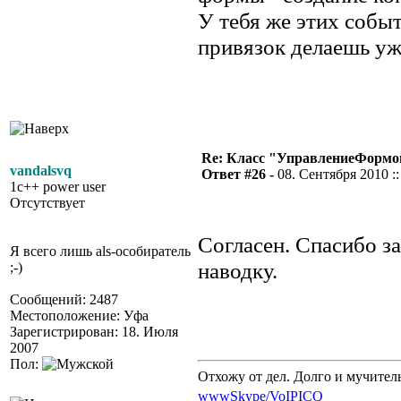
У тебя же этих событ
привязок делаешь уж
Re: Класс "УправлениеФормо
vandalsvq
Ответ #26 -
08. Сентября 2010 ::
1c++ power user
Отсутствует
Согласен. Спасибо за
Я всего лишь als-особиратель
наводку.
;-)
Сообщений: 2487
Местоположение: Уфа
Зарегистрирован: 18. Июля
2007
Пол:
Отхожу от дел. Долго и мучител
www
Skype/VoIP
ICQ