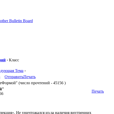
рий
› Класс
едующая Тема
›
6
Отправить
Печать
Формой" (число прочтений - 45156 )
й"
Печать
56
лекция». Не уничтожался из-за наличия внутренних