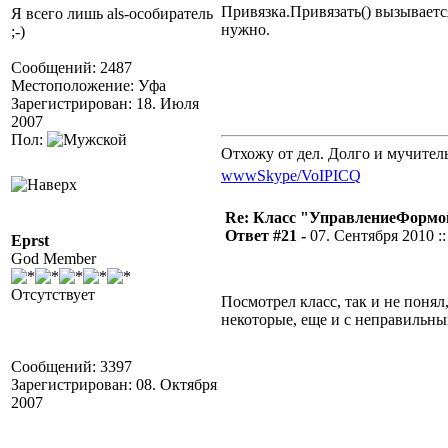
Привязка.Привязать() вызываетс
Я всего лишь als-особиратель
нужно.
;-)
Сообщений: 2487
Местоположение: Уфа
Зарегистрирован: 18. Июля
2007
Пол:
Отхожу от дел. Долго и мучител
www
Skype/VoIP
ICQ
Re: Класс "УправлениеФормо
Ответ #21 -
07. Сентября 2010 ::
Eprst
God Member
Отсутствует
Посмотрел класс, так и не понял
некоторые, еще и с неправильны
Сообщений: 3397
Зарегистрирован: 08. Октября
2007