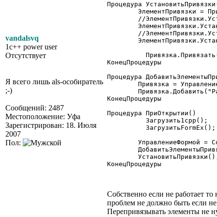
Процедура УстановитьПривязки(
	ЭлементПривязки = Привязка.Получить("РамкаШапка");

	//ЭлементПривязки.Установить("Верх","В","Форма"); // привязка по умолчанию есть

	ЭлементПривязки.Установить("Низ","В","РамкаШапка1");

	//ЭлементПривязки.Установить("Лево","Л","Форма"); // аналогично верху

vandalsvq
	ЭлементПривязки.Установить("Право","П","Форма");

1c++ power user
Отсутствует
	  Привязка.Привязать();

КонецПроцедуры

Процедура ДобавитьЭлементыПри
Я всего лишь als-особиратель
	Привязка = УправлениеФормой.ПривязкаЭлементов;

;-)
	Привязка.Добавить("РамкаШапка");

КонецПроцедуры

Сообщений: 2487
Процедура ПриОткрытии()

Местоположение: Уфа
	  Загрузить1cpp();

Зарегистрирован: 18. Июля
	  ЗагрузитьFormEx();

2007
Пол:
	УправлениеФормой = СоздатьОбъект("УправлениеФормой");

	ДобавитьЭлементыПривязки();

	УстановитьПривязки();

КонецПроцедуры 

Собственно если не работает то 
проблем не должно быть если не
Перепривязывать элементы не ну