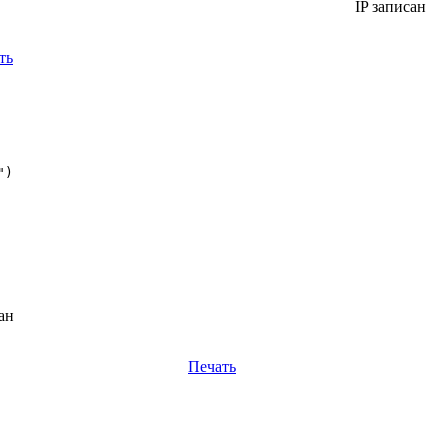
IP записан
ть
ан
Печать