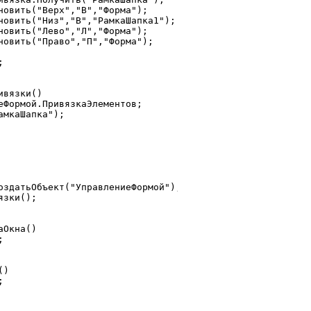


вязки()

Окна()

)
