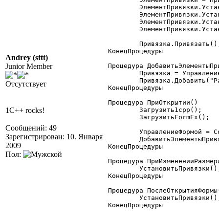
	ЭлементПривязки.Установить("Верх","В","Форма");

	ЭлементПривязки.Установить("Низ","В","РамкаШапка1");

	ЭлементПривязки.Установить("Лево","Л","Форма");

	ЭлементПривязки.Установить("Право","П","Форма");

        Привязка.Привязать();
КонецПроцедуры

Andrey (sttt)
Junior Member
Процедура ДобавитьЭлементыПри
	Привязка = УправлениеФормой.ПривязкаЭлементов;

	Привязка.Добавить("РамкаШапка");

Отсутствует
КонецПроцедуры

Процедура ПриОткрытии()

1C++ rocks!
        Загрузить1cpp();

        ЗагрузитьFormEx();

Сообщений: 49
	УправлениеФормой = СоздатьОбъект("УправлениеФормой");

Зарегистрирован: 10. Января
	ДобавитьЭлементыПривязки();

2009
КонецПроцедуры

Пол:
Процедура ПриИзмененииРазмера
	УстановитьПривязки();

КонецПроцедуры

Процедура ПослеОткрытияФормы(
	УстановитьПривязки();

КонецПроцедуры 
