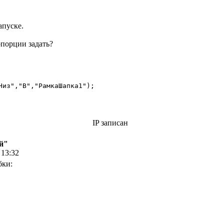
апуске.
опорции задать?
Низ","В","РамкаШапка1"); 

IP записан
й"
 13:32
бки: