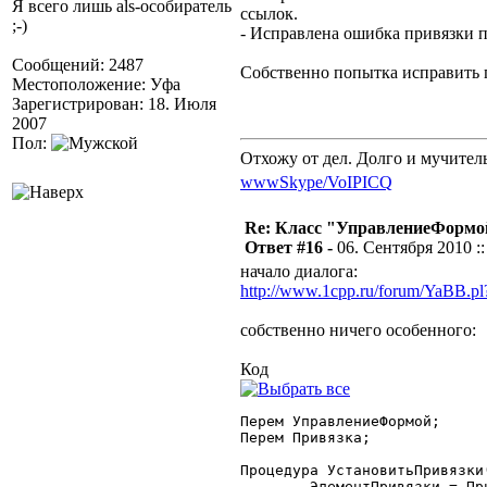
Я всего лишь als-особиратель
ссылок.
;-)
- Исправлена ошибка привязки 
Сообщений: 2487
Собственно попытка исправить
Местоположение: Уфа
Зарегистрирован: 18. Июля
2007
Пол:
Отхожу от дел. Долго и мучител
www
Skype/VoIP
ICQ
Re: Класс "УправлениеФормо
Ответ #16 -
06. Сентября 2010 ::
начало диалога:
http://www.1cpp.ru/forum/YaBB.
собственно ничего особенного:
Код
Перем УправлениеФормой;

Перем Привязка;

Процедура УстановитьПривязки(
	ЭлементПривязки = Привязка.Получить("РамкаШапка");
