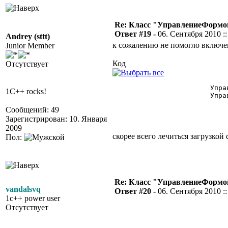
Re: Класс "УправлениеФормо
Ответ #19 -
06. Сентября 2010 ::
Andrey (sttt)
к сожалению не помогло включе
Junior Member
Код
Отсутствует
			УправлениеНастройками = СоздатьОбъект("УправлениеНастройками");

1C++ rocks!
			УправлениеНастройками.Включить("EnableTurboBL"); 

Сообщений: 49
Зарегистрирован: 10. Января
2009
скорее всего лечиться загрузкой
Пол:
Re: Класс "УправлениеФормо
vandalsvq
Ответ #20 -
06. Сентября 2010 ::
1c++ power user
Отсутствует