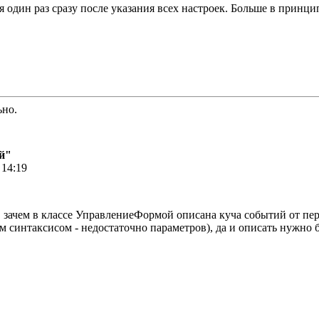
я один раз сразу после указания всех настроек. Больше в принц
ьно.
й"
 14:19
, зачем в классе УправлениеФормой описана куча событий от пер
м синтаксисом - недостаточно параметров), да и описать нужно 