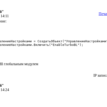
й"
Печа
 14:11
ние:
 dll глобальным модулем
IP запис
й"
 14:24