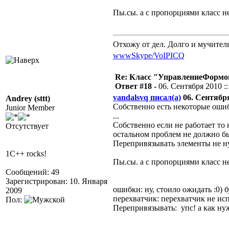
Пы.сы. а с пропорциями класс не
Отхожу от дел. Долго и мучител
www
Skype/VoIP
ICQ
Re: Класс "УправлениеФормо
Ответ #18 -
06. Сентября 2010 ::
vandalsvq писал(а)
06. Сентября 
Andrey (sttt)
Собственно есть некоторые оши
Junior Member
...
Собственно если не работает то 
Отсутствует
остальном проблем не должно бы
Перепривязывать элементы не ну
1C++ rocks!
Пы.сы. а с пропорциями класс не
Сообщений: 49
Зарегистрирован: 10. Января
ошибки: ну, стоило ожидать :0) б
2009
перехватчик: перехватчик не ис
Пол:
Перепривязывать: упс! а как нуж