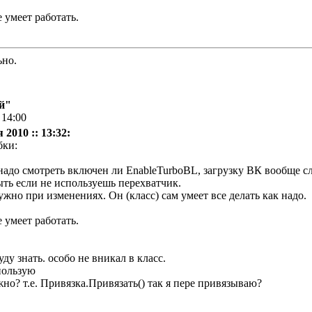
 умеет работать.
ьно.
й"
 14:00
2010 :: 13:32:
бки:
надо смотреть включен ли EnableTurboBL, загрузку ВК вообще сле
ть если не используешь перехватчик.
жно при изменениях. Он (класс) сам умеет все делать как надо.
 умеет работать.
уду знать. особо не вникал в класс.
пользую
но? т.е. Привязка.Привязать() так я пере привязываю?