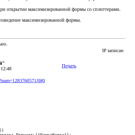
при открытии максимизированной формы со сплиттерами.
 поведение максимизированной формы.
ьно.
IP записан
й"
Печать
 12:48
pl?num=1283760571/0#0
)
