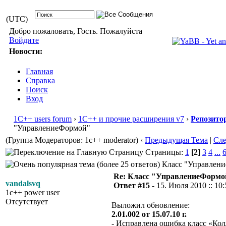
(UTC)
Добро пожаловать, Гость. Пожалуйста
Войдите
Новости:
Главная
Справка
Поиск
Вход
1С++ users forum
›
1С++ и прочие расширения v7
›
Репозито
"УправлениеФормой"
(Группа Модераторов: 1c++ moderator)
‹
Предыдущая Тема
|
Сл
Страницы:
1
[2]
3
4
...
Класс "Управление
Re: Класс "УправлениеФормо
vandalsvq
Ответ #15 -
15. Июля 2010 :: 10:
1c++ power user
Отсутствует
Выложил обновление:
2.01.002 от 15.07.10 г.
- Исправлена ошибка класс «Кол