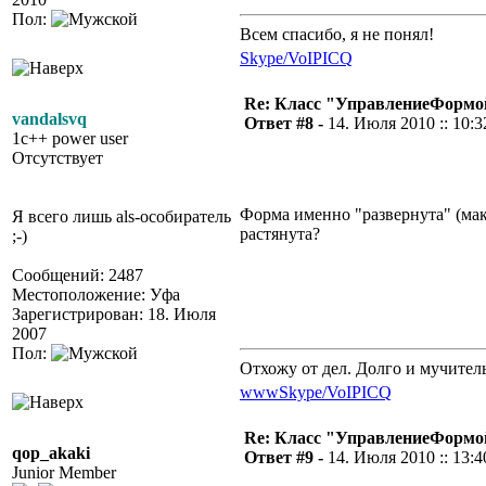
Пол:
Всем спасибо, я не понял!
Skype/VoIP
ICQ
Re: Класс "УправлениеФормо
vandalsvq
Ответ #8 -
14. Июля 2010 :: 10:3
1c++ power user
Отсутствует
Форма именно "развернута" (мак
Я всего лишь als-особиратель
растянута?
;-)
Сообщений: 2487
Местоположение: Уфа
Зарегистрирован: 18. Июля
2007
Пол:
Отхожу от дел. Долго и мучител
www
Skype/VoIP
ICQ
Re: Класс "УправлениеФормо
qop_akaki
Ответ #9 -
14. Июля 2010 :: 13:4
Junior Member