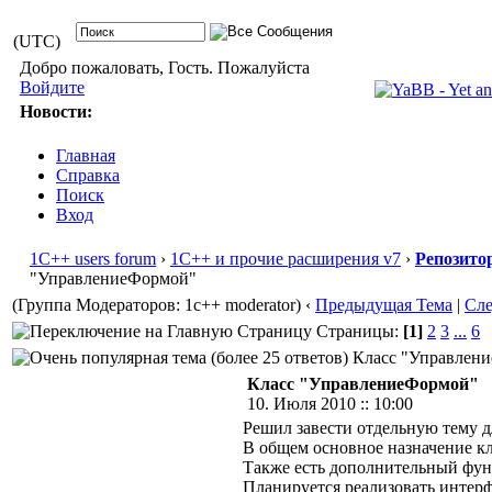
(UTC)
Добро пожаловать, Гость. Пожалуйста
Войдите
Новости:
Главная
Справка
Поиск
Вход
1С++ users forum
›
1С++ и прочие расширения v7
›
Репозито
"УправлениеФормой"
(Группа Модераторов: 1c++ moderator)
‹
Предыдущая Тема
|
Сл
Страницы:
[1]
2
3
...
6
Класс "Управление
Класс "УправлениеФормой"
10. Июля 2010 :: 10:00
Решил завести отдельную тему д
В общем основное назначение кл
Также есть дополнительный фун
Планируется реализовать интерф