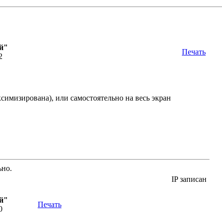
й"
Печать
2
симизирована), или самостоятельно на весь экран
ьно.
IP записан
й"
Печать
0