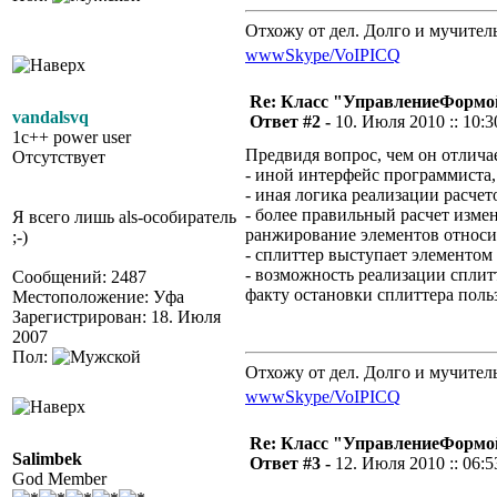
Отхожу от дел. Долго и мучител
www
Skype/VoIP
ICQ
Re: Класс "УправлениеФормо
vandalsvq
Ответ #2 -
10. Июля 2010 :: 10:3
1c++ power user
Предвидя вопрос, чем он отлича
Отсутствует
- иной интерфейс программиста,
- иная логика реализации расч
- более правильный расчет изме
Я всего лишь als-особиратель
ранжирование элементов относит
;-)
- сплиттер выступает элементом 
- возможность реализации сплит
Сообщений: 2487
факту остановки сплиттера поль
Местоположение: Уфа
Зарегистрирован: 18. Июля
2007
Пол:
Отхожу от дел. Долго и мучител
www
Skype/VoIP
ICQ
Re: Класс "УправлениеФормо
Salimbek
Ответ #3 -
12. Июля 2010 :: 06:5
God Member