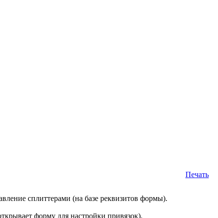
Печать
авление сплиттерами (на базе реквизитов формы).
открывает форму для настройки привязок).