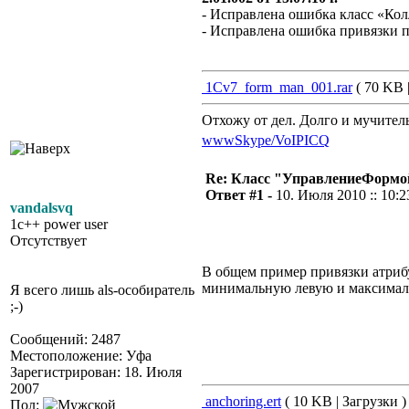
- Исправлена ошибка класс «Кол
- Исправлена ошибка привязки 
1Cv7_form_man_001.rar
( 70 KB |
Отхожу от дел. Долго и мучител
www
Skype/VoIP
ICQ
Re: Класс "УправлениеФормо
Ответ #1 -
10. Июля 2010 :: 10:2
vandalsvq
1c++ power user
Отсутствует
В общем пример привязки атрибу
минимальную левую и максимал
Я всего лишь als-особиратель
;-)
Сообщений: 2487
Местоположение: Уфа
Зарегистрирован: 18. Июля
2007
anchoring.ert
( 10 KB | Загрузки )
Пол: