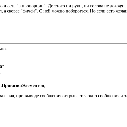
о и есть "в пропорции". До этого ни руки, ни голова не доходят.
л, а скорее "фичей". С ней можно побороться. Но если есть желан
ьно.
й"
1
.ПривязкаЭлементов
;
мальная, при выводе сообщения открывается окно сообщения и 