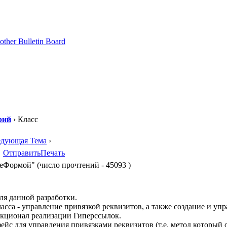
рий
› Класс
едующая Тема
›
Отправить
Печать
Формой" (число прочтений - 45093 )
ля данной разработки.
асса - управление привязкой реквизитов, а также создание и упр
кционал реализации Гиперссылок.
ейс для управления привязками реквизитов (т.е. метод который 