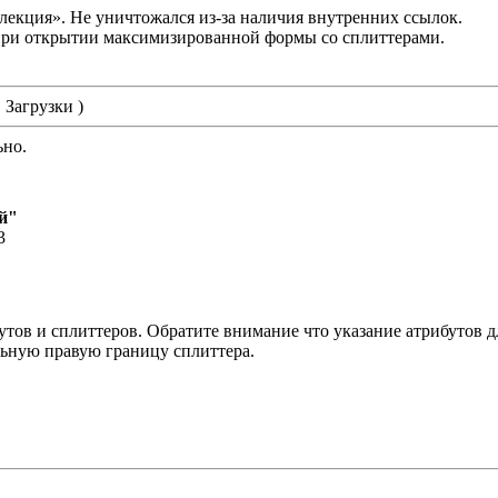
лекция». Не уничтожался из-за наличия внутренних ссылок.
при открытии максимизированной формы со сплиттерами.
 Загрузки )
ьно.
й"
3
тов и сплиттеров. Обратите внимание что указание атрибутов д
ьную правую границу сплиттера.