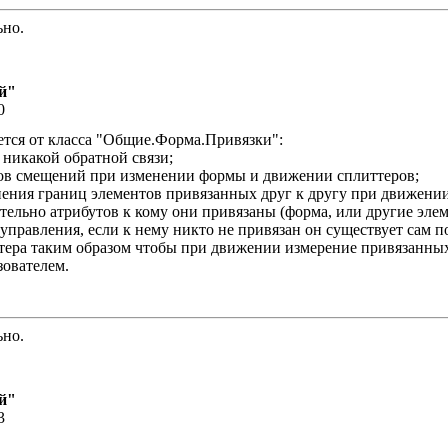
ьно.
й"
0
ется от класса "Общие.Форма.Привязки":
 никакой обратной связи;
етов смещений при изменении формы и движении сплиттеров;
нения границ элементов привязанных друг к другу при движении
ельно атрибутов к кому они привязаны (форма, или другие элем
управления, если к нему никто не привязан он существует сам по
тера таким образом чтобы при движении измерение привязанных
зователем.
ьно.
й"
3