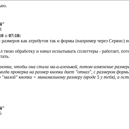
ьно.
й"
3
 :: 07:18:
размеров как атрибутов так и формы (например через Сервис) н
чал твою обработку и начал испытывать сплиттеры - работает, пот
тать.
нопки, чтобы она стала ма-а-аленькой, потом изменение разме
да проверка на размер кнопки дает "отказ", с размером формы
 "малой" кнопки = минимальному размеру (вроде 5 у тебя), а ос
й"
6