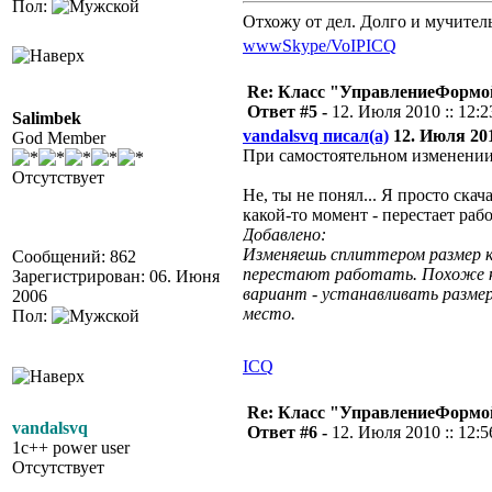
Пол:
Отхожу от дел. Долго и мучител
www
Skype/VoIP
ICQ
Re: Класс "УправлениеФормо
Ответ #5 -
12. Июля 2010 :: 12:2
Salimbek
vandalsvq писал(а)
12. Июля 2010
God Member
При самостоятельном изменении 
Отсутствует
Не, ты не понял... Я просто ска
какой-то момент - перестает рабо
Добавлено:
Изменяешь сплиттером размер к
Сообщений: 862
перестают работать. Похоже ког
Зарегистрирован: 06. Июня
вариант - устанавливать размер
2006
место.
Пол:
ICQ
Re: Класс "УправлениеФормо
vandalsvq
Ответ #6 -
12. Июля 2010 :: 12:5
1c++ power user
Отсутствует