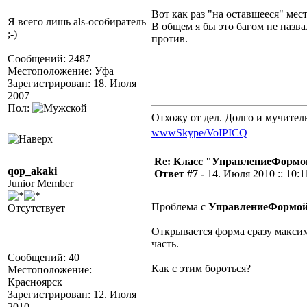
Вот как раз "на оставшееся" мест
Я всего лишь als-особиратель
В общем я бы это багом не назва
;-)
против.
Сообщений: 2487
Местоположение: Уфа
Зарегистрирован: 18. Июля
2007
Пол:
Отхожу от дел. Долго и мучител
www
Skype/VoIP
ICQ
Re: Класс "УправлениеФормо
qop_akaki
Ответ #7 -
14. Июля 2010 :: 10:1
Junior Member
Проблема с
УправлениеФормой
Отсутствует
Открывается форма сразу макси
часть.
Сообщений: 40
Как с этим бороться?
Местоположение:
Красноярск
Зарегистрирован: 12. Июля
2010