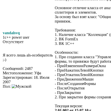
Основное отличие класса от анал
сплиттеров и элементов.
За основу был взят класс "Общи
привязок.
Требования:
vandalsvq
1. Наличие класса "Коллекция" (
1c++ power user
2. ВК FormEx
Отсутствует
3. ВК 1C++
Особенности:
Я всего лишь als-особиратель
1. При создании класса "Управл
;-)
формы, то привязки будут работ
- ПриИзмененииРазмераОкна
Сообщений: 2487
- ПриНажатииЛевойКнопки
Местоположение: Уфа
- ПриОтжатииЛевойКнопки
Зарегистрирован: 18. Июля
- ПриДвиженииМыши
2007
- ПослеСозданияФормы
Пол:
- ПослеОткрытия
- ПриЗакрытии
2. При закрытии формы сохраня
Текущая версия:
2.01.002 от 15.07.10 г.