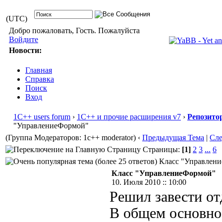
(UTC)
Добро пожаловать, Гость. Пожалуйста
Войдите
Новости:
Главная
Справка
Поиск
Вход
1С++ users forum
›
1С++ и прочие расширения v7
›
Репозито
"УправлениеФормой"
(Группа Модераторов: 1c++ moderator)
‹
Предыдущая Тема
|
Сл
Страницы:
[1]
2
3
...
6
Класс "Управление
Класс "УправлениеФормой"
10. Июля 2010 :: 10:00
Решил завести от
В общем основное