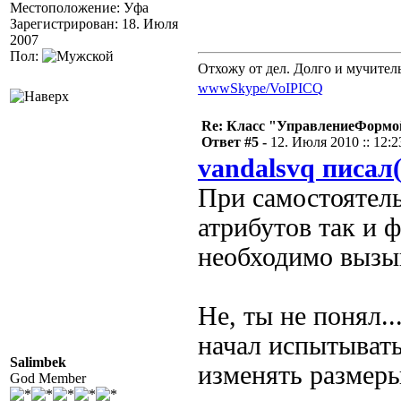
Местоположение: Уфа
Зарегистрирован: 18. Июля
2007
Пол:
Отхожу от дел. Долго и мучител
www
Skype/VoIP
ICQ
Re: Класс "УправлениеФормо
Ответ #5 -
12. Июля 2010 :: 12:2
vandalsvq писал(
При самостоятел
атрибутов так и 
необходимо вызыв
Не, ты не понял..
начал испытывать
Salimbek
изменять размеры
God Member