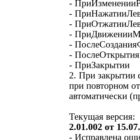
- ПриИзменении
- ПриНажатииЛе
- ПриОтжатииЛе
- ПриДвижении
- ПослеСоздани
- ПослеОткрытия
- ПриЗакрытии
2. При закрытии
при повторном о
автоматически (
Текущая версия:
2.01.002 от 15.07.
- Исправлена оши