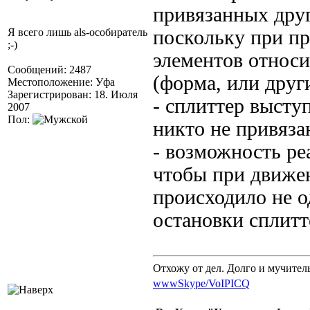
привязанных друг
Я всего лишь als-особиратель
поскольку при п
;-)
элементов относи
Сообщений: 2487
(форма, или друг
Местоположение: Уфа
Зарегистрирован: 18. Июля
- сплиттер высту
2007
Пол:
никто не привяза
- возможность ре
чтобы при движе
происходило не о
остановки сплитт
Отхожу от дел. Долго и мучител
www
Skype/VoIP
ICQ