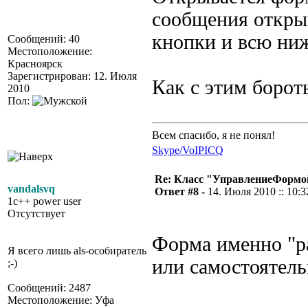
сообщения откры
кнопки и всю ни
Сообщений: 40
Местоположение:
Красноярск
Зарегистрирован: 12. Июля
Как с этим борот
2010
Пол:
Всем спасибо, я не понял!
Skype/VoIP
ICQ
Re: Класс "УправлениеФормо
vandalsvq
Ответ #8 -
14. Июля 2010 :: 10:3
1c++ power user
Отсутствует
Форма именно "ра
Я всего лишь als-особиратель
или самостоятель
;-)
Сообщений: 2487
Местоположение: Уфа