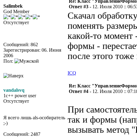
Re: Класс "УправлениеФормо
Salimbek
Ответ #3 -
12. Июля 2010 :: 06:5
God Member
Скачал обработку
Отсутствует
поменять размеры
какой-то момент 
формы - перестае
Сообщений: 862
Зарегистрирован: 06. Июня
после этого тоже
2006
Пол:
ICQ
Re: Класс "УправлениеФормо
vandalsvq
Ответ #4 -
12. Июля 2010 :: 07:1
1c++ power user
Отсутствует
При самостоятель
так и формы (нап
Я всего лишь als-особиратель
;-)
вызывать метод "
Сообщений: 2487