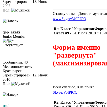
Зарегистрирован: 18. Июля
2007
Пол:
Отхожу от дел. Долго и мучител
www
Skype/VoIP
ICQ
Re: Класс "УправлениеФормо
qop_akaki
Ответ #9 -
14. Июля 2010 :: 13:4
Junior Member
Отсутствует
Форма именно
"развернута"
(максимизирован
Сообщений: 40
Местоположение:
Красноярск
Зарегистрирован: 12. Июля
2010
Пол:
Всем спасибо, я не понял!
Skype/VoIP
ICQ
Re: Класс "УправлениеФормо
trad
Ответ #10 -
14. Июля 2010 :: 13: