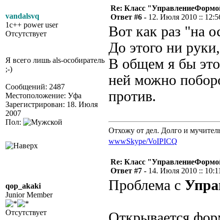
Re: Класс "УправлениеФормо
vandalsvq
Ответ #6 -
12. Июля 2010 :: 12:5
1c++ power user
Вот как раз "на о
Отсутствует
До этого ни руки,
Я всего лишь als-особиратель
В общем я бы это 
;-)
ней можно поборо
Сообщений: 2487
против.
Местоположение: Уфа
Зарегистрирован: 18. Июля
2007
Пол:
Отхожу от дел. Долго и мучител
www
Skype/VoIP
ICQ
Re: Класс "УправлениеФормо
Ответ #7 -
14. Июля 2010 :: 10:1
Проблема с
Упра
qop_akaki
Junior Member
Отсутствует
Открывается форм