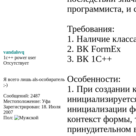
программиста, и 
Требования:
1. Наличие класс
2. ВК FormEx
vandalsvq
3. ВК 1C++
1c++ power user
Отсутствует
Особенности:
Я всего лишь als-особиратель
;-)
1. При создании
Сообщений: 2487
инициализируется
Местоположение: Уфа
Зарегистрирован: 18. Июля
инициализации фо
2007
контекст формы, 
Пол:
принудительном 