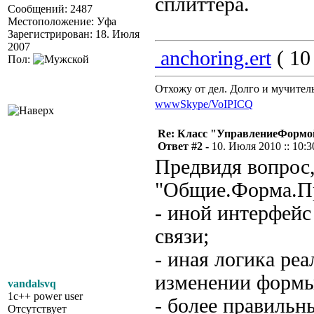
сплиттера.
Сообщений: 2487
Местоположение: Уфа
Зарегистрирован: 18. Июля
2007
anchoring.ert
( 10
Пол:
Отхожу от дел. Долго и мучител
www
Skype/VoIP
ICQ
Re: Класс "УправлениеФормо
Ответ #2 -
10. Июля 2010 :: 10:3
Предвидя вопрос,
"Общие.Форма.Пр
- иной интерфейс
связи;
- иная логика ре
изменении формы
vandalsvq
1c++ power user
- более правильн
Отсутствует