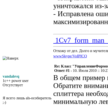
уничтожался из-з
- Исправлена ош
максимизированн
1Cv7_form_man_0
Отхожу от дел. Долго и мучител
www
Skype/VoIP
ICQ
Re: Класс "УправлениеФормо
Ответ #1 -
10. Июля 2010 :: 10:2
В общем пример п
vandalsvq
1c++ power user
Обратите внимани
Отсутствует
сплиттера необхо
Я всего лишь als-особиратель
минимальную лев
;-)