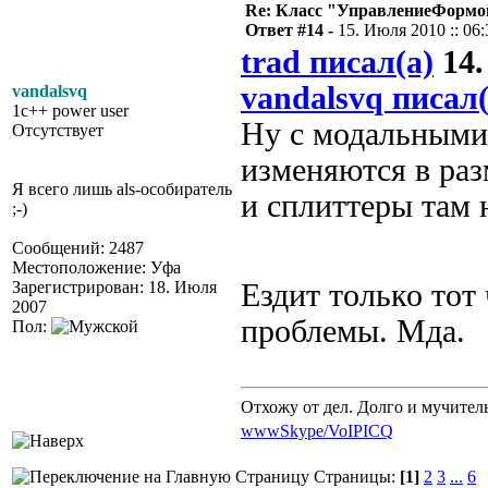
Re: Класс "УправлениеФормо
Ответ #14 -
15. Июля 2010 :: 06:
trad писал(а)
14.
vandalsvq писал(
vandalsvq
1c++ power user
Ну с модальными 
Отсутствует
изменяются в раз
Я всего лишь als-особиратель
и сплиттеры там 
;-)
Сообщений: 2487
Местоположение: Уфа
Зарегистрирован: 18. Июля
Ездит только тот
2007
проблемы. Мда.
Пол:
Отхожу от дел. Долго и мучител
www
Skype/VoIP
ICQ
Страницы:
[1]
2
3
...
6