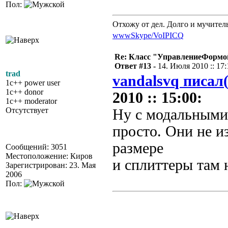
Пол:
Отхожу от дел. Долго и мучител
www
Skype/VoIP
ICQ
Re: Класс "УправлениеФормо
Ответ #13 -
14. Июля 2010 :: 17:
trad
vandalsvq писал(
1c++ power user
1c++ donor
2010 :: 15:00:
1c++ moderator
Отсутствует
Ну с модальными
просто. Они не и
размере
Сообщений: 3051
Местоположение: Киров
и сплиттеры там 
Зарегистрирован: 23. Мая
2006
Пол: