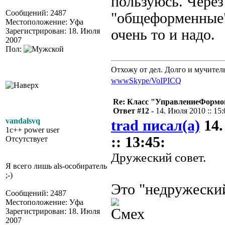
пользуюсь. Через
Сообщений: 2487
"общеформенные"
Местоположение: Уфа
Зарегистрирован: 18. Июля
очень то и надо.
2007
Пол:
Отхожу от дел. Долго и мучител
www
Skype/VoIP
ICQ
Re: Класс "УправлениеФормо
Ответ #12 -
14. Июля 2010 :: 15:
vandalsvq
trad писал(а)
14.
1c++ power user
:: 13:45:
Отсутствует
Дружеский совет.
Я всего лишь als-особиратель
;-)
Это "недружески
Сообщений: 2487
Местоположение: Уфа
Зарегистрирован: 18. Июля
2007