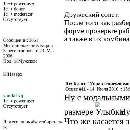
1c++ power user
1c++ donor
Дружеский совет.
1c++ moderator
Отсутствует
После того как разб
форме проверьте раб
а также в их комбина
Сообщений: 3051
Местоположение: Киров
Зарегистрирован: 23. Мая
2006
Пол:
Re: Класс "УправлениеФормо
Ответ #11 -
14. Июля 2010 :: 15:
Ну с модальными 
vandalsvq
1c++ power user
Отсутствует
размере
. Н
Что же касается 
Я всего лишь als-особиратель
;-)