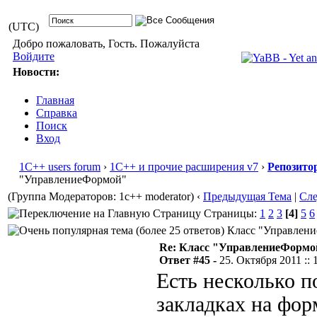
(UTC)
Добро пожаловать, Гость. Пожалуйста
Войдите
Новости:
Главная
Справка
Поиск
Вход
1С++ users forum
›
1С++ и прочие расширения v7
›
Репозито
"УправлениеФормой"
(Группа Модераторов: 1c++ moderator)
‹
Предыдущая Тема
|
Сл
Страницы:
1
2
3
[4]
5
6
Класс "Управление
Re: Класс "УправлениеФормо
Ответ #45 -
25. Октября 2011 :: 
Есть несколько п
закладках на фор