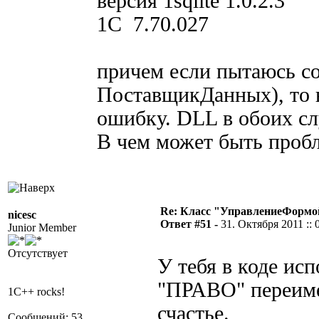
версия 1sqlite 1.0.2.3
1C 7.70.027
причем если пытаюсь со
ПоставщикДанных), то в
ошибку. DLL в обоих сл
В чем может быть проб
Re: Класс "УправлениеФормо
nicesc
Ответ #51 -
31. Октября 2011 :: 
Junior Member
Отсутствует
У тебя в коде ис
"ПРАВО" переимен
1C++ rocks!
счастье.
Сообщений: 53