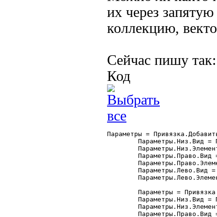
их через запятую 
коллекцию, вектор
Сейчас пишу так:
Код
Параметры = Привязка.Добавить
	Параметры.Низ.Вид = Привязка.ВерхняяГраница;

	Параметры.Низ.Элемент = "Форма";

	Параметры.Право.Вид = Привязка.ПраваяГраница;

	Параметры.Право.Элемент = "Форма";

	Параметры.Лево.Вид = Привязка.ПраваяГраница;

	Параметры.Лево.Элемент = "ТП_Отчета";

	Параметры = Привязка.Добавить("кИстория");

	Параметры.Низ.Вид = Привязка.ВерхняяГраница;

	Параметры.Низ.Элемент = "Форма";

	Параметры.Право.Вид = Привязка.ПраваяГраница;
