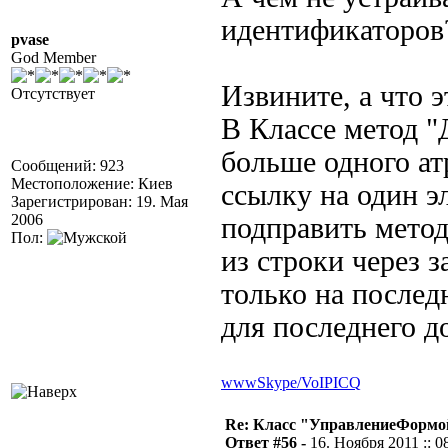
идентификаторов
pvase
God Member
Извините, а что 
Отсутствует
В Классе метод "
больше одного ат
Сообщений: 923
Местоположение: Киев
ссылку на один эл
Зарегистрирован: 19. Мая
2006
подправить метод
Пол:
из строки через з
только на послед
для последнего д
www
Skype/VoIP
ICQ
Re: Класс "УправлениеФормо
Ответ #56 -
16. Ноября 2011 :: 0