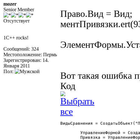
mozer
Senior Member
Право.Вид = Вид;
Отсутствует
ментПривязки.ert(9
1C++ rocks!
ЭлементФормы.Уста
Сообщений: 324
Местоположение: Пермь
Зарегистрирован: 14.
Января 2011
Пол:
Вот такая ошибка 
Код
ВидыСравнения = СоздатьОбъект("П
	УправлениеФормой = СоздатьОбъект("УправлениеФормой");

	Привязка = УправлениеФормой.ПривязкаЭлементов;
