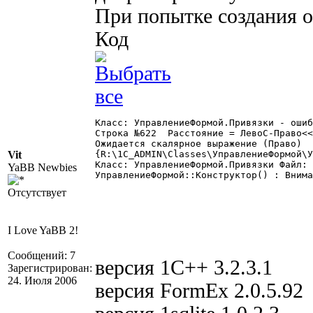
При попытке создания 
Код
Класс: УправлениеФормой.Привязки - ошиб
Строка №622  Расстояние = ЛевоС-Право<<
Ожидается скалярное выражение (Право)

Vit
{R:\1C_ADMIN\Classes\УправлениеФормой\У
Класс: УправлениеФормой.Привязки Файл: 
YaBB Newbies
УправлениеФормой::Конструктор() : Внима
Отсутствует
I Love YaBB 2!
Сообщений: 7
версия 1С++ 3.2.3.1
Зарегистрирован:
24. Июля 2006
версия FormEx 2.0.5.92