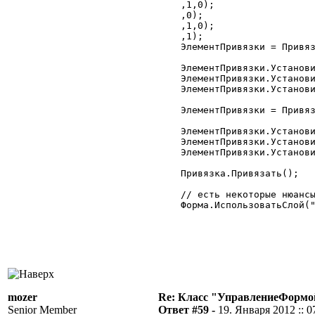
	,1,0);

	,0);

	,1,0);

	,1);

	ЭлементПривязки = Привязка.Добавить("КоманднаяПанельМногострочнойЧастиКарты");

	ЭлементПривязки.Установить("Низ","Н","ТабличноеПолеМногострочнойЧастиКлиенты");

	ЭлементПривязки.Установить("Лево","Л","Форма");

	ЭлементПривязки.Установить("Право","П","Форма");

	ЭлементПривязки = Привязка.Добавить("ТабличноеПолеМногострочнойЧастиКарты");

	ЭлементПривязки.Установить("Низ","Н","Форма");

	ЭлементПривязки.Установить("Лево","Л","Форма");

	ЭлементПривязки.Установить("Право","П","Форма");

	Привязка.Привязать();

	// есть некоторые нюансы если не указать конкретно слой

	Форма.ИспользоватьСлой("Основной",2);

mozer
Re: Класс "УправлениеФормо
Senior Member
Ответ #59 -
19. Января 2012 :: 0