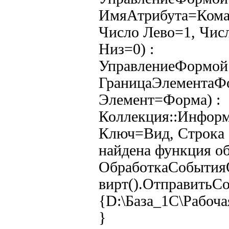
ИмяАтрибута=Кома
Число Лево=1, Чис
Низ=0) :
УправлениеФормой.
ГраницаЭлементаФ
Элемент=Форма) :
Коллекция::Инфор
Ключ=Вид, Строка 
найдена функция об
ОбработкаСобытия
вирт().ОтправитьС
{D:\База_1С\Рабоча
}