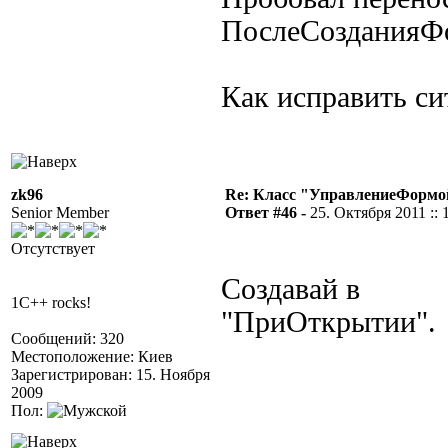
ПослеСозданияФо
Как исправить с
zk96
Re: Класс "УправлениеФормо
Senior Member
Ответ #46 -
25. Октября 2011 :: 
Отсутствует
Создавай в
1C++ rocks!
"ПриОткрытии".
Сообщений: 320
Местоположение: Киев
Зарегистрирован: 15. Ноября
2009
Пол: