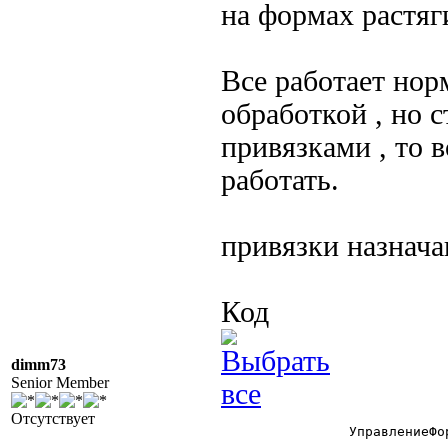
на формах растя
Все работает нор
обработкой , но 
привязками , то 
работать.
привязки назнач
Код
dimm73
Senior Member
Отсутствует
		УправлениеФормой = СоздатьОбъект("УправлениеФормой");
