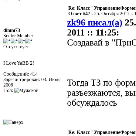
Re: Класс "УправлениеФормо
Ответ #47 -
25. Октября 2011 :: 
zk96 писал(а)
25
dimm73
2011 :: 11:25:
Senior Member
Создавай в "При
Отсутствует
I Love YaBB 2!
Сообщений: 414
Зарегистрирован: 03. Июля
Тогда ТЗ по форм
2006
Пол:
разъезжаются, в
обсуждалось
Re: Класс "УправлениеФормо