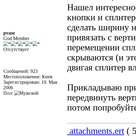
Нашел интересное
кнопки и сплитер
сделать ширину н
pvase
привязать с верт
God Member
перемещении спли
Отсутствует
скрываются (и эт
двигая сплитер в
Сообщений: 923
Местоположение: Киев
Зарегистрирован: 19. Мая
Прикладываю при
2006
Пол:
передвинуть верт
потом попробуйте
attachments.ert
( 5