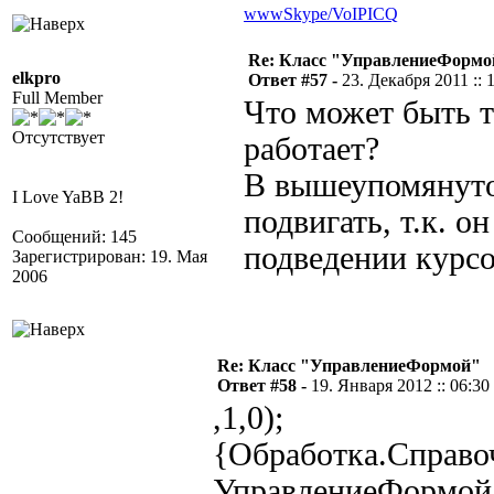
www
Skype/VoIP
ICQ
Re: Класс "УправлениеФормо
elkpro
Ответ #57 -
23. Декабря 2011 :: 
Full Member
Что может быть т
Отсутствует
работает?
В вышеупомянуто
I Love YaBB 2!
подвигать, т.к. о
Сообщений: 145
подведении курсо
Зарегистрирован: 19. Мая
2006
Re: Класс "УправлениеФормой"
Ответ #58 -
19. Января 2012 :: 06:30
,1,0);
{Обработка.Справо
УправлениеФормой