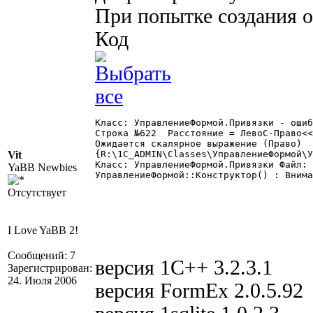
При попытке создания 
Код
Класс: УправлениеФормой.Привязки - ошиб
Строка №622  Расстояние = ЛевоС-Право<<
Ожидается скалярное выражение (Право)

Vit
{R:\1C_ADMIN\Classes\УправлениеФормой\У
Класс: УправлениеФормой.Привязки Файл: 
YaBB Newbies
УправлениеФормой::Конструктор() : Внима
Отсутствует
I Love YaBB 2!
Сообщений: 7
версия 1С++ 3.2.3.1
Зарегистрирован:
24. Июля 2006
версия FormEx 2.0.5.92