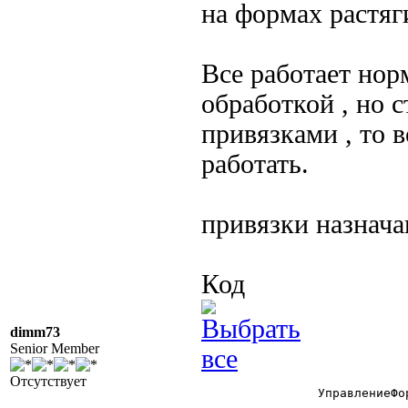
на формах растя
Все работает нор
обработкой , но 
привязками , то 
работать.
привязки назнач
Код
dimm73
Senior Member
Отсутствует
		УправлениеФормой = СоздатьОбъект("УправлениеФормой");
