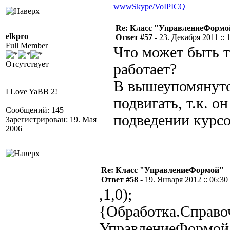
www
Skype/VoIP
ICQ
Re: Класс "УправлениеФормо
elkpro
Ответ #57 -
23. Декабря 2011 :: 
Full Member
Что может быть т
Отсутствует
работает?
В вышеупомянуто
I Love YaBB 2!
подвигать, т.к. о
Сообщений: 145
подведении курсо
Зарегистрирован: 19. Мая
2006
Re: Класс "УправлениеФормой"
Ответ #58 -
19. Января 2012 :: 06:30
,1,0);
{Обработка.Справо
УправлениеФормой