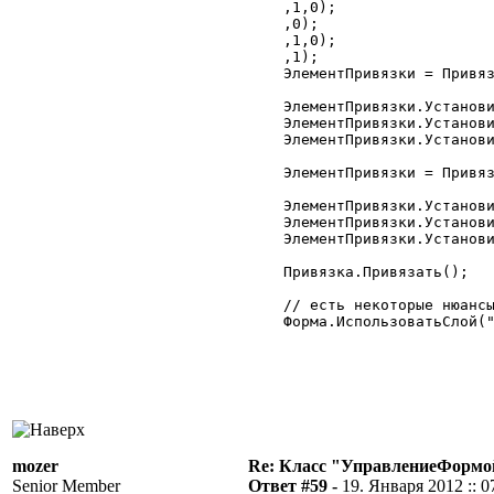
	,1,0);

	,0);

	,1,0);

	,1);

	ЭлементПривязки = Привязка.Добавить("КоманднаяПанельМногострочнойЧастиКарты");

	ЭлементПривязки.Установить("Низ","Н","ТабличноеПолеМногострочнойЧастиКлиенты");

	ЭлементПривязки.Установить("Лево","Л","Форма");

	ЭлементПривязки.Установить("Право","П","Форма");

	ЭлементПривязки = Привязка.Добавить("ТабличноеПолеМногострочнойЧастиКарты");

	ЭлементПривязки.Установить("Низ","Н","Форма");

	ЭлементПривязки.Установить("Лево","Л","Форма");

	ЭлементПривязки.Установить("Право","П","Форма");

	Привязка.Привязать();

	// есть некоторые нюансы если не указать конкретно слой

	Форма.ИспользоватьСлой("Основной",2);

mozer
Re: Класс "УправлениеФормо
Senior Member
Ответ #59 -
19. Января 2012 :: 0