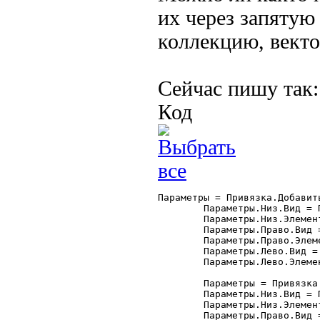
их через запятую 
коллекцию, вектор
Сейчас пишу так:
Код
Параметры = Привязка.Добавить
	Параметры.Низ.Вид = Привязка.ВерхняяГраница;

	Параметры.Низ.Элемент = "Форма";

	Параметры.Право.Вид = Привязка.ПраваяГраница;

	Параметры.Право.Элемент = "Форма";

	Параметры.Лево.Вид = Привязка.ПраваяГраница;

	Параметры.Лево.Элемент = "ТП_Отчета";

	Параметры = Привязка.Добавить("кИстория");

	Параметры.Низ.Вид = Привязка.ВерхняяГраница;

	Параметры.Низ.Элемент = "Форма";

	Параметры.Право.Вид = Привязка.ПраваяГраница;
