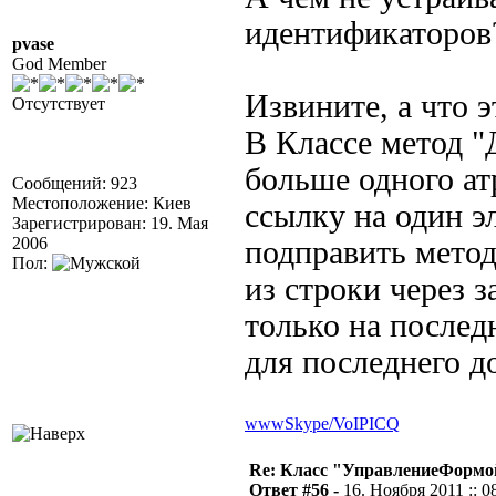
идентификаторов
pvase
God Member
Извините, а что 
Отсутствует
В Классе метод "
больше одного ат
Сообщений: 923
Местоположение: Киев
ссылку на один эл
Зарегистрирован: 19. Мая
2006
подправить метод
Пол:
из строки через з
только на послед
для последнего д
www
Skype/VoIP
ICQ
Re: Класс "УправлениеФормо
Ответ #56 -
16. Ноября 2011 :: 0