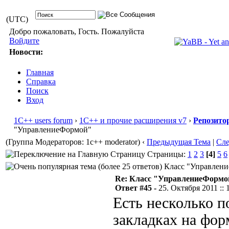
(UTC)
Добро пожаловать, Гость. Пожалуйста
Войдите
Новости:
Главная
Справка
Поиск
Вход
1С++ users forum
›
1С++ и прочие расширения v7
›
Репозито
"УправлениеФормой"
(Группа Модераторов: 1c++ moderator)
‹
Предыдущая Тема
|
Сл
Страницы:
1
2
3
[4]
5
6
Класс "Управление
Re: Класс "УправлениеФормо
Ответ #45 -
25. Октября 2011 :: 
Есть несколько п
закладках на фор