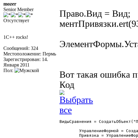
mozer
Senior Member
Право.Вид = Вид;
Отсутствует
ментПривязки.ert(9
1C++ rocks!
ЭлементФормы.Уста
Сообщений: 324
Местоположение: Пермь
Зарегистрирован: 14.
Января 2011
Пол:
Вот такая ошибка 
Код
ВидыСравнения = СоздатьОбъект("П
	УправлениеФормой = СоздатьОбъект("УправлениеФормой");

	Привязка = УправлениеФормой.ПривязкаЭлементов;
