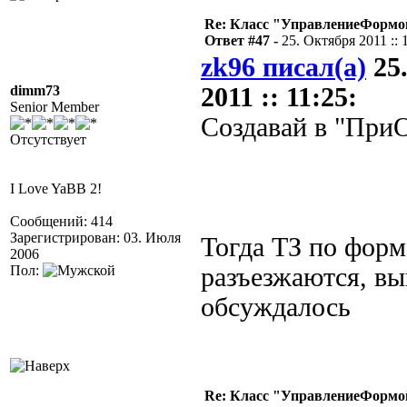
Re: Класс "УправлениеФормо
Ответ #47 -
25. Октября 2011 :: 
zk96 писал(а)
25
dimm73
2011 :: 11:25:
Senior Member
Создавай в "При
Отсутствует
I Love YaBB 2!
Сообщений: 414
Зарегистрирован: 03. Июля
Тогда ТЗ по форм
2006
Пол:
разъезжаются, в
обсуждалось
Re: Класс "УправлениеФормо