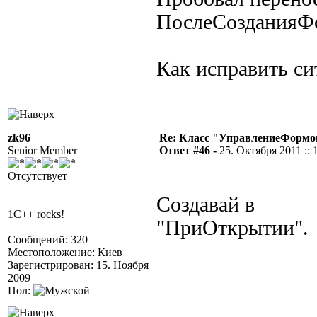
ПослеСозданияФо
Как исправить с
zk96
Re: Класс "УправлениеФормо
Senior Member
Ответ #46 -
25. Октября 2011 :: 
Отсутствует
Создавай в
1C++ rocks!
"ПриОткрытии".
Сообщений: 320
Местоположение: Киев
Зарегистрирован: 15. Ноября
2009
Пол: