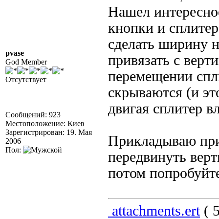
Нашел интересное
кнопки и сплитер
сделать ширину н
pvase
привязать с верт
God Member
перемещении спли
Отсутствует
скрываются (и эт
двигая сплитер в
Сообщений: 923
Местоположение: Киев
Зарегистрирован: 19. Мая
Прикладываю при
2006
Пол:
передвинуть верт
потом попробуйте
attachments.ert
( 5