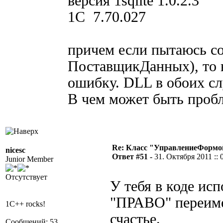
версия 1sqlite 1.0.2.3
1C 7.70.027
причем если пытаюсь со
ПоставщикДанных), то в
ошибку. DLL в обоих сл
В чем может быть проб
Re: Класс "УправлениеФормо
nicesc
Ответ #51 -
31. Октября 2011 :: 
Junior Member
Отсутствует
У тебя в коде ис
"ПРАВО" переимен
1C++ rocks!
счастье.
Сообщений: 53