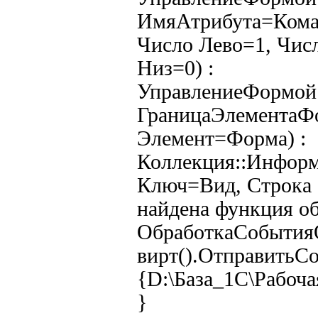
ИмяАтрибута=Кома
Число Лево=1, Чис
Низ=0) :
УправлениеФормой.
ГраницаЭлементаФ
Элемент=Форма) :
Коллекция::Инфор
Ключ=Вид, Строка 
найдена функция об
ОбработкаСобытия
вирт().ОтправитьС
{D:\База_1С\Рабоча
}