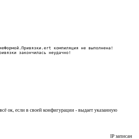
еФормой.Привязки.ert компиляция не выполнена!

ивязки закончилась неудачно!

всё ок, если в своей конфигурации - выдает указанную
IP записан