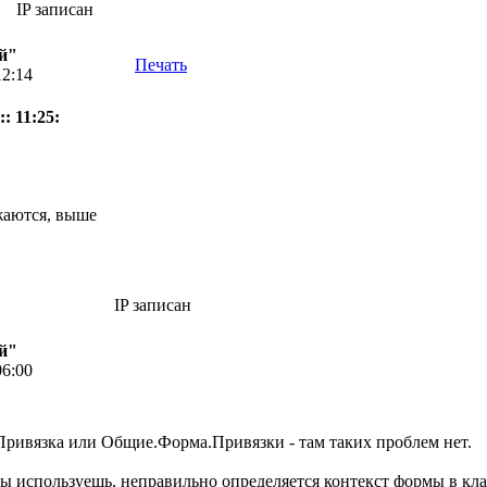
IP записан
й"
Печать
12:14
: 11:25:
жаются, выше
IP записан
й"
06:00
ривязка или Общие.Форма.Привязки - там таких проблем нет.
 ты используешь, неправильно определяется контекст формы в класс