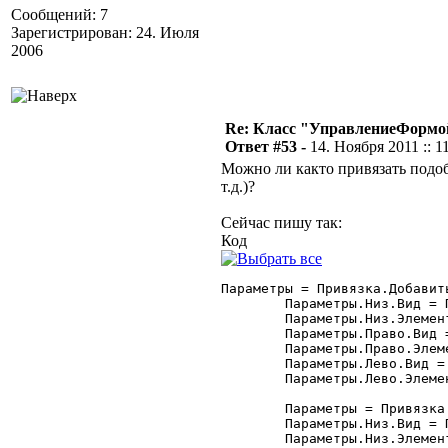
Сообщений: 7
Зарегистрирован: 24. Июля
2006
Re: Класс "УправлениеФормо
Ответ #53 -
14. Ноября 2011 :: 1
Можно ли както привязать подоб
т.д.)?
Сейчас пишу так:
Код
Параметры = Привязка.Добавить
	Параметры.Низ.Вид = Привязка.ВерхняяГраница;

	Параметры.Низ.Элемент = "Форма";

	Параметры.Право.Вид = Привязка.ПраваяГраница;

	Параметры.Право.Элемент = "Форма";

	Параметры.Лево.Вид = Привязка.ПраваяГраница;

	Параметры.Лево.Элемент = "ТП_Отчета";

	Параметры = Привязка.Добавить("кИстория");

	Параметры.Низ.Вид = Привязка.ВерхняяГраница;

	Параметры.Низ.Элемент = "Форма";
