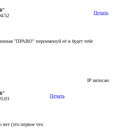
й"
Печать
04:52
еменная "ПРАВО" переименуй её и будет тебе
IP записан
й"
Печать
05:03
нет (это первое что