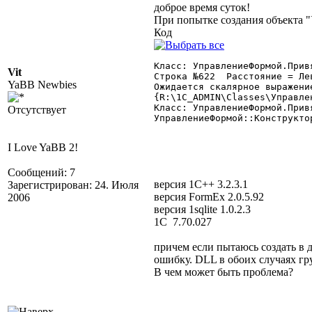
доброе время суток!
При попытке создания объекта 
Код
Класс: УправлениеФормой.Прив
Vit
Строка №622  Расстояние = Лев
YaBB Newbies
Ожидается скалярное выражение
{R:\1C_ADMIN\Classes\Управле
Класс: УправлениеФормой.Прив
Отсутствует
УправлениеФормой::Конструкто
I Love YaBB 2!
Сообщений: 7
версия 1С++ 3.2.3.1
Зарегистрирован: 24. Июля
версия FormEx 2.0.5.92
2006
версия 1sqlite 1.0.2.3
1C 7.70.027
причем если пытаюсь создать в 
ошибку. DLL в обоих случаях гр
В чем может быть проблема?