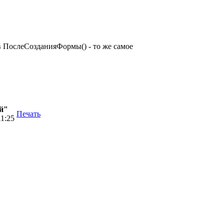
в ПослеСозданияФормы() - то же самое
й"
Печать
11:25