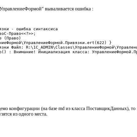
"УправлениеФормой" вываливается ошибка :
язки - ошибка синтаксиса

оС-Право<<?>>;

 (Право)

ниеФормой\УправлениеФормой.Привязки.ert(622) }

язки Файл: R:\1C_ADMIN\Classes\УправлениеФормой\Управлени
р() : Внимание! Инициализация класса: УправлениеФормой.Пр
демо конфигурации (на базе md из класса ПоставщикДанных), то 
узятся из одного места.