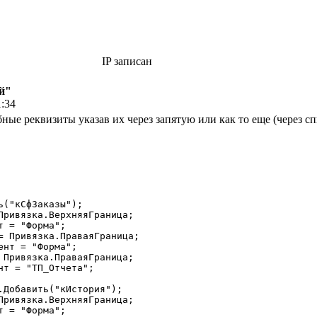
IP записан
й"
1:34
ные реквизиты указав их через запятую или как то еще (через сп
("кСфЗаказы");
