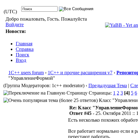
(UTC)
Добро пожаловать, Гость. Пожалуйста
Войдите
Новости:
Главная
Справка
Поиск
Вход
1С++ users forum
›
1С++ и прочие расширения v7
›
Репозито
"УправлениеФормой"
(Группа Модераторов: 1c++ moderator)
‹
Предыдущая Тема
|
Сл
Страницы:
1
2
3
[4]
5
6
Класс "Управление
Re: Класс "УправлениеФормо
Ответ #45 -
25. Октября 2011 :: 
Есть несколько похожих обработ
Все работает нормально если я р
перестают работать.