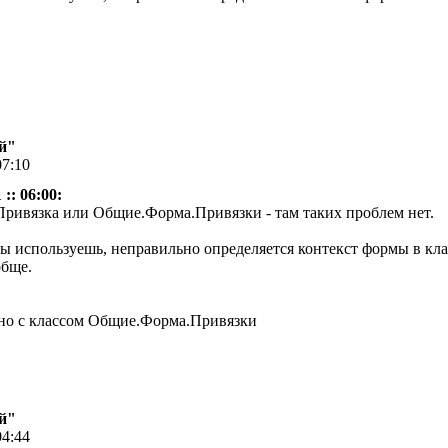
й"
07:10
:: 06:00:
ривязка или Общие.Форма.Привязки - там таких проблем нет.
ты используешь, неправильно определяется контекст формы в класс
обще.
ьно с классом Общие.Форма.Привязки
й"
04:44