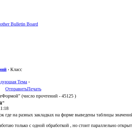
рий
› Класс
едующая Тема
›
Отправить
Печать
Формой" (число прочтений - 45125 )
й"
11:18
ок где на разных закладках на форме выведены таблицы значени
аботаю только с одной обработкой , но стоит параллельно открыт