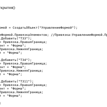
ткрытия()