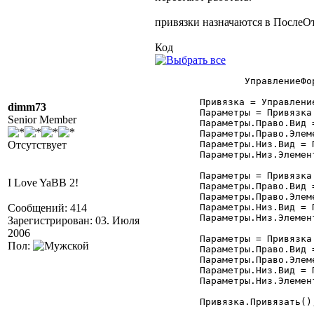
привязки назначаются в ПослеО
Код
		УправлениеФормой = СоздатьОбъект("УправлениеФормой");

	Привязка = УправлениеФормой.ПривязкаЭлементов; //Привязка:УправлениеФормой.Привязка

dimm73
	Параметры = Привязка.Добавить("ТЗ3");

Senior Member
	Параметры.Право.Вид = Привязка.ПраваяГраница;

	Параметры.Право.Элемент = "Форма";

Отсутствует
	Параметры.Низ.Вид = Привязка.НижняяГраница;

	Параметры.Низ.Элемент = "Форма";

	Параметры = Привязка.Добавить("ТЗ4");

I Love YaBB 2!
	Параметры.Право.Вид = Привязка.ПраваяГраница;

	Параметры.Право.Элемент = "Форма";

Сообщений: 414
	Параметры.Низ.Вид = Привязка.НижняяГраница;

	Параметры.Низ.Элемент = "Форма";

Зарегистрирован: 03. Июля
2006
	Параметры = Привязка.Добавить("ТЗ11");

Пол:
	Параметры.Право.Вид = Привязка.ПраваяГраница;

	Параметры.Право.Элемент = "Форма";

	Параметры.Низ.Вид = Привязка.НижняяГраница;

	Параметры.Низ.Элемент = "Форма";

	Привязка.Привязать();
