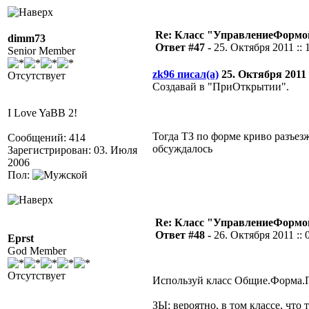
Re: Класс "УправлениеФормо
dimm73
Ответ #47 -
25. Октября 2011 :: 
Senior Member
zk96 писал(а)
25. Октября 2011 :
Отсутствует
Создавай в "ПриОткрытии".
I Love YaBB 2!
Тогда ТЗ по форме криво разъез
Сообщений: 414
обсуждалось
Зарегистрирован: 03. Июля
2006
Пол:
Re: Класс "УправлениеФормо
Ответ #48 -
26. Октября 2011 :: 
Eprst
God Member
Отсутствует
Используй класс Общие.Форма.П
ЗЫ: вероятно, в том классе, что