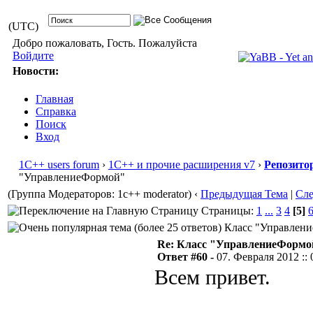
(UTC)
Добро пожаловать, Гость. Пожалуйста
Войдите
Новости:
Главная
Справка
Поиск
Вход
1С++ users forum
›
1С++ и прочие расширения v7
›
Репозито
"УправлениеФормой"
(Группа Модераторов: 1c++ moderator)
‹
Предыдущая Тема
|
Сл
Страницы:
1
...
3
4
[5]
Класс "Управление
Re: Класс "УправлениеФормо
Ответ #60 -
07. Февраля 2012 :: 
Всем привет.