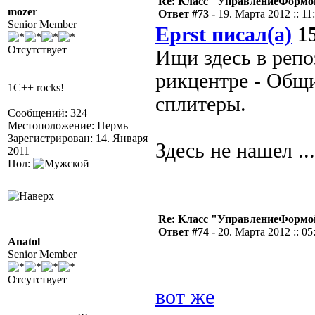
Re: Класс "УправлениеФормо
mozer
Ответ #73 -
19. Марта 2012 :: 11
Senior Member
Eprst писал(а)
15
Отсутствует
Ищи здесь в репо
рикцентре - Общ
1C++ rocks!
сплитеры.
Сообщений: 324
Местоположение: Пермь
Зарегистрирован: 14. Января
Здесь не нашел .
2011
Пол:
Re: Класс "УправлениеФормо
Ответ #74 -
20. Марта 2012 :: 05
Anatol
Senior Member
Отсутствует
вот же