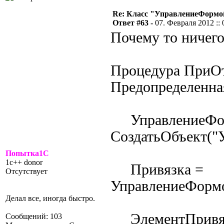
Re: Класс "УправлениеФормо
Ответ #63 -
07. Февраля 2012 :: 
Почему то ничего
Процедура ПриОт
Предопределенна
УправлениеФо
СоздатьОбъект("
Попытка1С
1c++ donor
Привязка =
Отсутствует
УправлениеФормо
Делал все, иногда быстро.
ЭлементПривя
Сообщений: 103