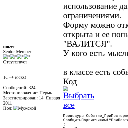
использование да
ограничениями.
Форму можно от
открыта и ее поп
"ВАЛИТСЯ".
mozer
У кого есть мысл
Senior Member
Отсутствует
в классе есть соб
1C++ rocks!
Код
Сообщений: 324
Местоположение: Пермь
Зарегистрирован: 14. Января
2011
Пол:
Процедура Событие_ПриПовторн
СообщитьПодписчикам("ПриПовто
;
