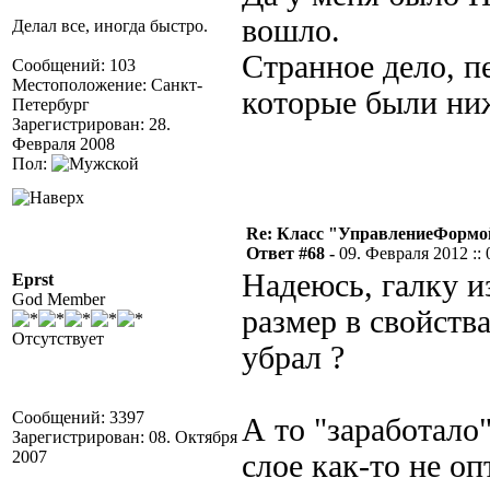
вошло.
Делал все, иногда быстро.
Странное дело, п
Сообщений: 103
Местоположение: Санкт-
которые были ниже
Петербург
Зарегистрирован: 28.
Февраля 2008
Пол:
Re: Класс "УправлениеФормо
Ответ #68 -
09. Февраля 2012 :: 
Надеюсь, галку и
Eprst
God Member
размер в свойств
Отсутствует
убрал ?
Сообщений: 3397
А то "заработало
Зарегистрирован: 08. Октября
2007
слое как-то не о