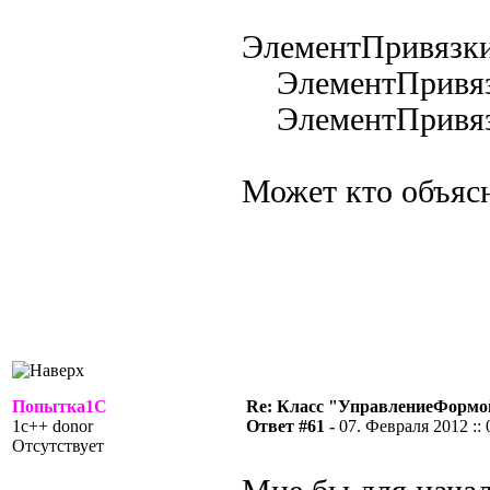
ЭлементПривязки
ЭлементПривязки
ЭлементПривязки
Может кто объясн
Попытка1С
Re: Класс "УправлениеФормо
1c++ donor
Ответ #61 -
07. Февраля 2012 :: 
Отсутствует