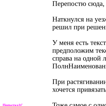
Перепостю сюда, 
Наткнулся на уе
решил при решени
У меня есть текс
предположим тек
справа на одной 
ПолнНаименован
При растягивании
хочется привязать
Тоже самое с одн
Попытка1С