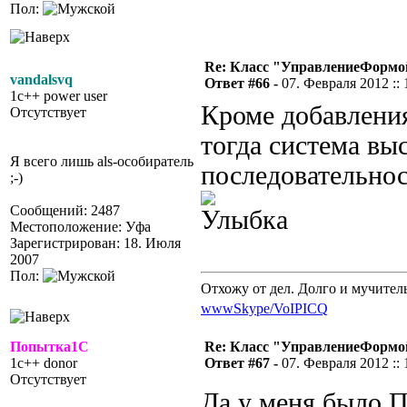
Пол:
Re: Класс "УправлениеФормо
vandalsvq
Ответ #66 -
07. Февраля 2012 :: 
1c++ power user
Кроме добавления
Отсутствует
тогда система вы
Я всего лишь als-особиратель
последовательнос
;-)
Сообщений: 2487
Местоположение: Уфа
Зарегистрирован: 18. Июля
2007
Пол:
Отхожу от дел. Долго и мучител
www
Skype/VoIP
ICQ
Попытка1С
Re: Класс "УправлениеФормо
1c++ donor
Ответ #67 -
07. Февраля 2012 :: 
Отсутствует
Да у меня было П