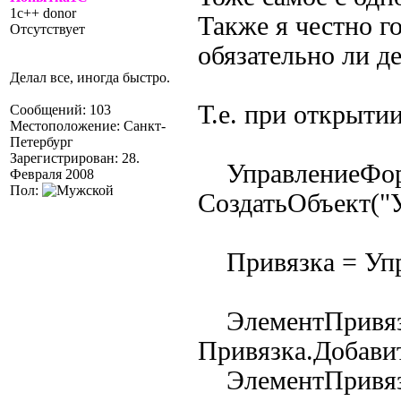
1c++ donor
Также я честно г
Отсутствует
обязательно ли д
Делал все, иногда быстро.
Т.е. при открыти
Сообщений: 103
Местоположение: Санкт-
Петербург
Зарегистрирован: 28.
УправлениеФор
Февраля 2008
Пол:
СоздатьОбъект("
Привязка = Упр
ЭлементПривяз
Привязка.Добави
ЭлементПривязки