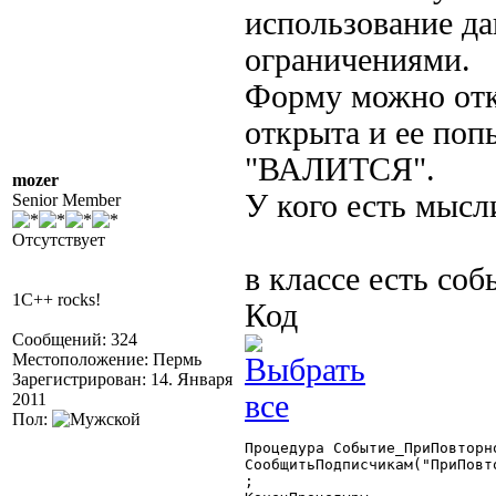
использование да
ограничениями.
Форму можно от
открыта и ее поп
"ВАЛИТСЯ".
mozer
У кого есть мысл
Senior Member
Отсутствует
в классе есть соб
1C++ rocks!
Код
Сообщений: 324
Местоположение: Пермь
Зарегистрирован: 14. Января
2011
Пол:
Процедура Событие_ПриПовторн
СообщитьПодписчикам("ПриПовто
;
