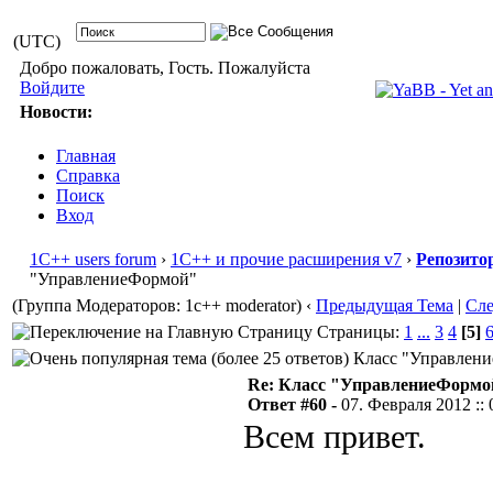
(UTC)
Добро пожаловать, Гость. Пожалуйста
Войдите
Новости:
Главная
Справка
Поиск
Вход
1С++ users forum
›
1С++ и прочие расширения v7
›
Репозито
"УправлениеФормой"
(Группа Модераторов: 1c++ moderator)
‹
Предыдущая Тема
|
Сл
Страницы:
1
...
3
4
[5]
Класс "Управление
Re: Класс "УправлениеФормо
Ответ #60 -
07. Февраля 2012 :: 
Всем привет.