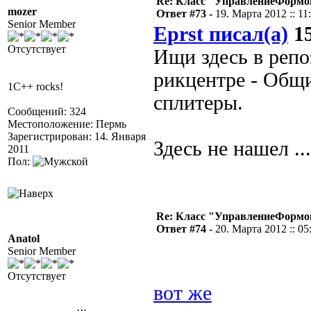
Re: Класс "УправлениеФормо
mozer
Ответ #73 -
19. Марта 2012 :: 11
Senior Member
Eprst писал(а)
15
Отсутствует
Ищи здесь в репо
рикцентре - Общ
1C++ rocks!
сплитеры.
Сообщений: 324
Местоположение: Пермь
Зарегистрирован: 14. Января
Здесь не нашел .
2011
Пол:
Re: Класс "УправлениеФормо
Ответ #74 -
20. Марта 2012 :: 05
Anatol
Senior Member
Отсутствует
вот же