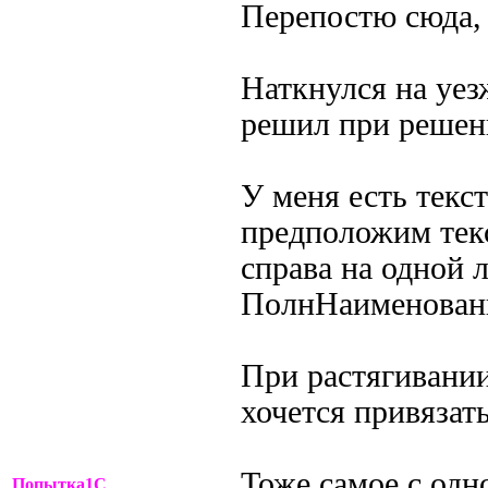
Перепостю сюда, 
Наткнулся на уе
решил при решени
У меня есть текс
предположим тек
справа на одной 
ПолнНаименован
При растягивании
хочется привязать
Тоже самое с одн
Попытка1С