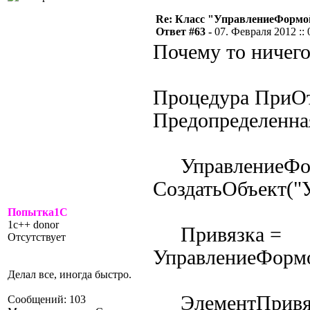
Re: Класс "УправлениеФормо
Ответ #63 -
07. Февраля 2012 :: 
Почему то ничего
Процедура ПриОт
Предопределенна
УправлениеФо
СоздатьОбъект("
Попытка1С
1c++ donor
Привязка =
Отсутствует
УправлениеФормо
Делал все, иногда быстро.
ЭлементПривя
Сообщений: 103