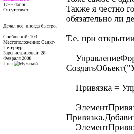
1c++ donor
Также я честно г
Отсутствует
обязательно ли д
Делал все, иногда быстро.
Т.е. при открыти
Сообщений: 103
Местоположение: Санкт-
Петербург
Зарегистрирован: 28.
УправлениеФор
Февраля 2008
Пол:
СоздатьОбъект("
Привязка = Упр
ЭлементПривяз
Привязка.Добави
ЭлементПривязки