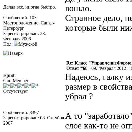
вошло.
Делал все, иногда быстро.
Странное дело, п
Сообщений: 103
Местоположение: Санкт-
которые были ниже
Петербург
Зарегистрирован: 28.
Февраля 2008
Пол:
Re: Класс "УправлениеФормо
Ответ #68 -
09. Февраля 2012 :: 
Надеюсь, галку и
Eprst
God Member
размер в свойств
Отсутствует
убрал ?
Сообщений: 3397
А то "заработало
Зарегистрирован: 08. Октября
2007
слое как-то не о