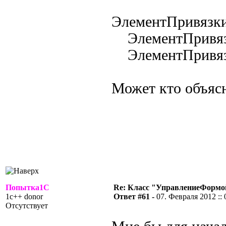
ЭлементПривязки
ЭлементПривязки
ЭлементПривязки
Может кто объясн
Попытка1С
Re: Класс "УправлениеФормо
1c++ donor
Ответ #61 -
07. Февраля 2012 :: 
Отсутствует