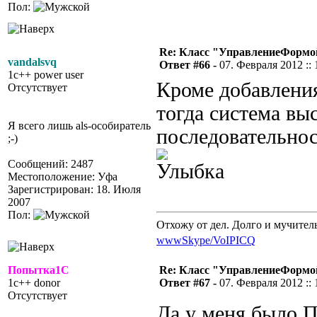
Пол:
Re: Класс "УправлениеФормо
vandalsvq
Ответ #66 -
07. Февраля 2012 :: 
1c++ power user
Кроме добавления
Отсутствует
тогда система вы
Я всего лишь als-особиратель
последовательнос
;-)
Сообщений: 2487
Местоположение: Уфа
Зарегистрирован: 18. Июля
2007
Пол:
Отхожу от дел. Долго и мучител
www
Skype/VoIP
ICQ
Попытка1С
Re: Класс "УправлениеФормо
1c++ donor
Ответ #67 -
07. Февраля 2012 :: 
Отсутствует
Да у меня было П