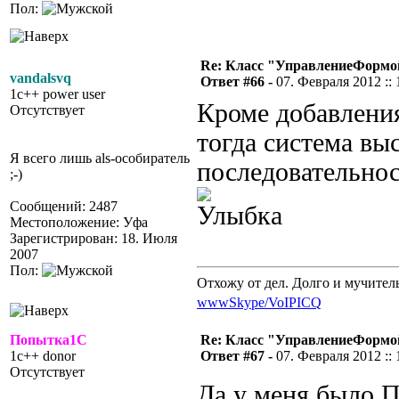
Пол:
Re: Класс "УправлениеФормо
vandalsvq
Ответ #66 -
07. Февраля 2012 :: 
1c++ power user
Кроме добавления
Отсутствует
тогда система вы
Я всего лишь als-особиратель
последовательнос
;-)
Сообщений: 2487
Местоположение: Уфа
Зарегистрирован: 18. Июля
2007
Пол:
Отхожу от дел. Долго и мучител
www
Skype/VoIP
ICQ
Попытка1С
Re: Класс "УправлениеФормо
1c++ donor
Ответ #67 -
07. Февраля 2012 :: 
Отсутствует
Да у меня было П