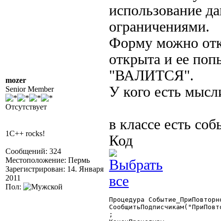
использование да
ограничениями.
Форму можно от
открыта и ее поп
"ВАЛИТСЯ".
mozer
У кого есть мысл
Senior Member
Отсутствует
в классе есть соб
1C++ rocks!
Код
Сообщений: 324
Местоположение: Пермь
Зарегистрирован: 14. Января
2011
Пол:
Процедура Событие_ПриПовторн
СообщитьПодписчикам("ПриПовто
;
