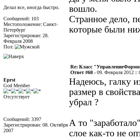
вошло.
Делал все, иногда быстро.
Странное дело, п
Сообщений: 103
Местоположение: Санкт-
которые были ниже
Петербург
Зарегистрирован: 28.
Февраля 2008
Пол:
Re: Класс "УправлениеФормо
Ответ #68 -
09. Февраля 2012 :: 
Надеюсь, галку и
Eprst
God Member
размер в свойств
Отсутствует
убрал ?
Сообщений: 3397
А то "заработало
Зарегистрирован: 08. Октября
2007
слое как-то не о