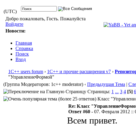
(UTC)
Добро пожаловать, Гость. Пожалуйста
Войдите
Новости:
Главная
Справка
Поиск
Вход
1С++ users forum
›
1С++ и прочие расширения v7
›
Репозито
"УправлениеФормой"
(Группа Модераторов: 1c++ moderator)
‹
Предыдущая Тема
|
Сл
Страницы:
1
...
3
4
[5]
Класс "Управление
Re: Класс "УправлениеФормо
Ответ #60 -
07. Февраля 2012 :: 
Всем привет.