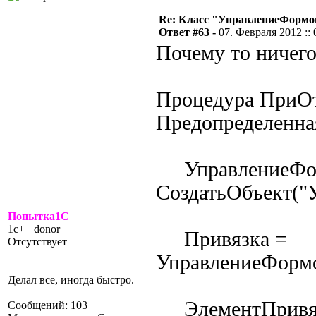
Re: Класс "УправлениеФормо
Ответ #63 -
07. Февраля 2012 :: 
Почему то ничего
Процедура ПриОт
Предопределенна
УправлениеФо
СоздатьОбъект("
Попытка1С
1c++ donor
Привязка =
Отсутствует
УправлениеФормо
Делал все, иногда быстро.
ЭлементПривя
Сообщений: 103