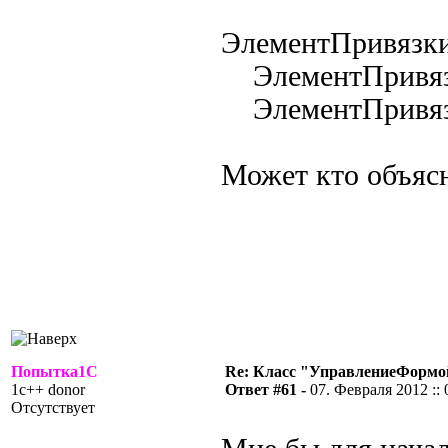
ЭлементПривязки
ЭлементПривязки
ЭлементПривязки
Может кто объясн
Попытка1С
Re: Класс "УправлениеФормо
1c++ donor
Ответ #61 -
07. Февраля 2012 :: 
Отсутствует