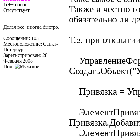
1c++ donor
Также я честно г
Отсутствует
обязательно ли д
Делал все, иногда быстро.
Т.е. при открыти
Сообщений: 103
Местоположение: Санкт-
Петербург
Зарегистрирован: 28.
УправлениеФор
Февраля 2008
Пол:
СоздатьОбъект("
Привязка = Упр
ЭлементПривяз
Привязка.Добави
ЭлементПривязки