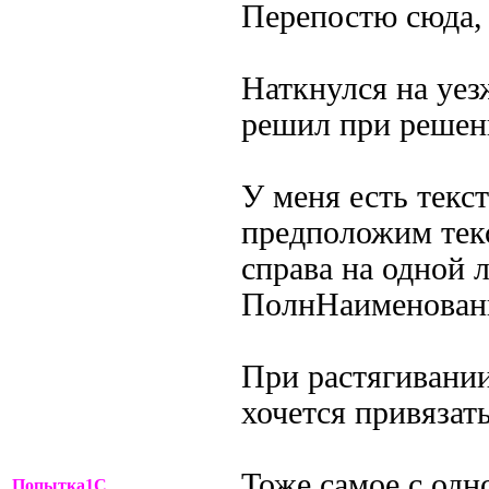
Перепостю сюда, 
Наткнулся на уе
решил при решени
У меня есть текс
предположим тек
справа на одной 
ПолнНаименован
При растягивании
хочется привязать
Тоже самое с одн
Попытка1С