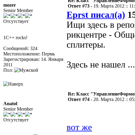
Re: Класс "УправлениеФормо
mozer
Ответ #73 -
19. Марта 2012 :: 11
Senior Member
Eprst писал(а)
15
Отсутствует
Ищи здесь в репо
рикцентре - Общ
1C++ rocks!
сплитеры.
Сообщений: 324
Местоположение: Пермь
Зарегистрирован: 14. Января
Здесь не нашел .
2011
Пол:
Re: Класс "УправлениеФормо
Ответ #74 -
20. Марта 2012 :: 05
Anatol
Senior Member
Отсутствует
вот же