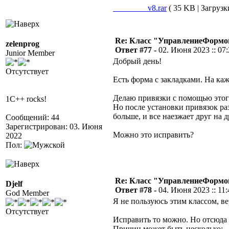
________v8.rar
( 35 KB | Загрузк
Re: Класс "УправлениеФормо
zelenprog
Ответ #77 -
02. Июня 2023 :: 07
Junior Member
Добрый день!
Отсутствует
Есть форма с закладками. На ка
Делаю привязки с помощью этого
1C++ rocks!
Но после установки привязок ра
больше, и все наезжает друг на д
Сообщений: 44
Зарегистрирован: 03. Июня
Можно это исправить?
2022
Пол:
Re: Класс "УправлениеФормо
Djelf
Ответ #78 -
04. Июня 2023 :: 11:
God Member
Я не пользуюсь этим классом, ве
Отсутствует
Исправить то можно. Но отсюда
Причин может быть несколько: