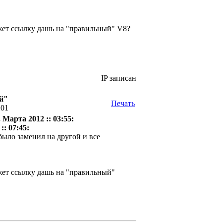
ожет ссылку дашь на "правильный" V8?
IP записан
й"
Печать
:01
 Марта 2012 :: 03:55:
:: 07:45:
 было заменил на другой и все
ожет ссылку дашь на "правильный"