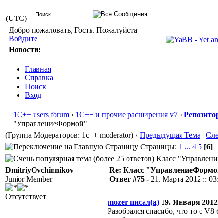
(UTC)
Добро пожаловать, Гость. Пожалуйста
Войдите
Новости:
Главная
Справка
Поиск
Вход
1С++ users forum
›
1С++ и прочие расширения v7
›
Репозито
"УправлениеФормой"
(Группа Модераторов: 1c++ moderator)
‹
Предыдущая Тема
|
Сл
Страницы:
1
...
4
5
[6]
Класс "Управление
DmitriyOvchinnikov
Re: Класс "УправлениеФормо
Junior Member
Ответ #75 -
21. Марта 2012 :: 03
Отсутствует
mozer писал(а)
19. Января 2012 
Разобрался спасибо, что то с V8