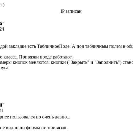
и )
IP записан
й"
:24
ждой закладке есть ТабличноеПоле. А под табличным полем в общ
 класса. Привязки вроде работают.
змеры кнопок меняются: кнопки ("Закрыть" и "Заполнить") стано
руга.
й"
41
рнее пользовался но очень давно...
 не видно ни формы ни привязок.