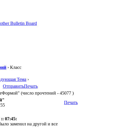
рий
› Класс
едующая Тема
›
Отправить
Печать
Формой" (число прочтений - 45077 )
й"
Печать
:55
:: 07:45:
 было заменил на другой и все