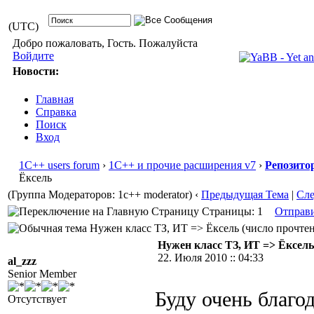
(UTC)
Добро пожаловать, Гость. Пожалуйста
Войдите
Новости:
Главная
Справка
Поиск
Вход
1С++ users forum
›
1С++ и прочие расширения v7
›
Репозито
Ёксель
(Группа Модераторов: 1c++ moderator)
‹
Предыдущая Тема
|
Сл
Страницы: 1
Отправ
Нужен класс ТЗ, ИТ => Ёксель (число прочтен
Нужен класс ТЗ, ИТ => Ёксель
22. Июля 2010 :: 04:33
al_zzz
Senior Member
Буду очень благо
Отсутствует