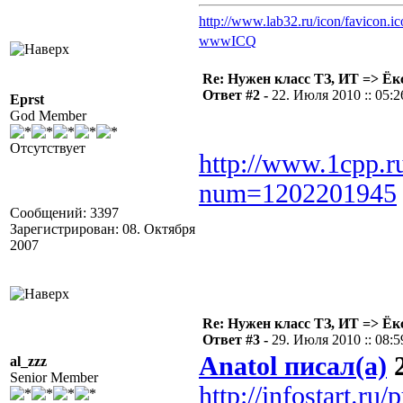
http://www.lab32.ru/icon/favicon.ic
www
ICQ
Re: Нужен класс ТЗ, ИТ => Ёк
Ответ #2 -
22. Июля 2010 :: 05:2
Eprst
God Member
Отсутствует
http://www.1cpp.r
num=1202201945
Сообщений: 3397
Зарегистрирован: 08. Октября
2007
Re: Нужен класс ТЗ, ИТ => Ёк
Ответ #3 -
29. Июля 2010 :: 08:5
Anatol писал(а)
2
al_zzz
Senior Member
http://infostart.ru