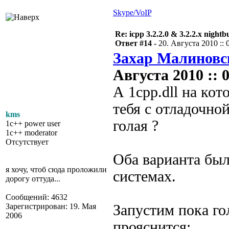
Skype/VoIP
Re: icpp 3.2.2.0 & 3.2.2.x nightb
Ответ #14 -
20. Августа 2010 :: 
Захар Малиновс
Августа 2010 :: 0
А 1сpp.dll на ко
тебя с отладочно
kms
голая ?
1c++ power user
1c++ moderator
Отсутствует
Оба варианта был
я хочу, чтоб сюда проложили
системах.
дорогу оттуда...
Сообщений: 4632
Зарегистрирован: 19. Мая
Запустим пока го
2006
прояснится: