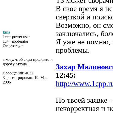
ТЗ может сворачи
В свое время я и
сверткой и поиск
Возможно, он смо
заключались, бол
kms
1c++ power user
Я уже не помню,
1c++ moderator
Отсутствует
проблемы.
я хочу, чтоб сюда проложили
дорогу оттуда...
Захар Малиновс
Сообщений: 4632
12:45:
Зарегистрирован: 19. Мая
http://www.1cpp.r
2006
По твоей заявке -
некорректная и не