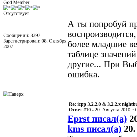
God Member
Отсутствует
А ты попробуй пр
воспроизводится,
Сообщений: 3397
Зарегистрирован: 08. Октября
более младшие вер
2007
таблице значений
другие... При В
ошибка.
Re: icpp 3.2.2.0 & 3.2.2.x nightb
Ответ #10 -
20. Августа 2010 :: 
Eprst писал(а)
20
kms писал(а)
20.