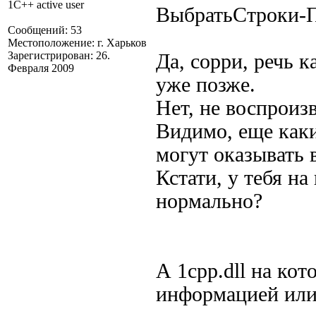
1C++ active user
ВыбратьСтроки-П
Сообщений: 53
Местоположение: г. Харьков
Зарегистрирован: 26.
Да, сорри, речь к
Февраля 2009
уже позже.
Нет, не воспроиз
Видимо, еще каки
могут оказывать 
Кстати, у тебя на
нормально?
А 1сpp.dll на ко
информацией или 