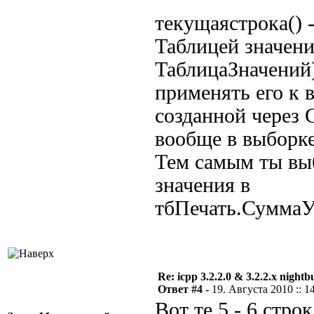
текущаястрока() 
Таблицей значени
ТаблицаЗначений)
применять его к 
созданной через 
вообще в выборке
Тем самым ты выб
значения в
тбПечать.СуммаУ
Re: icpp 3.2.2.0 & 3.2.2.x nightb
Ответ #4 -
19. Августа 2010 :: 1
Вот те 5 - 6 стро