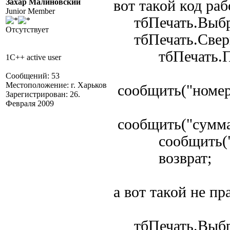
Захар Малиновский
вот такой код раб
Junior Member
тбПечать.Выбра
Отсутствует
тбПечать.Сверн
тбПечать.Полу
1C++ active user
Сообщений: 53
Местоположение: г. Харьков
сообщить("номер
Зарегистрирован: 26.
Февраля 2009
сообщить("сумма
сообщить("Кво
возврат;
а вот такой не п
тбПечать.Выбра