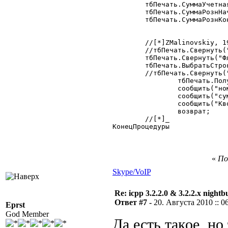
	тбПечать.СуммаУчетная = 2;

	тбПечать.СуммаРознНач = 3;

	тбПечать.СуммаРознКон = 4;	  

 	//[*]ZMalinovskiy, 19.08.2010

 	//тбПечать.Свернуть("Флаг,Товар","Кво,СуммаУчетная,СуммаРознНач,СуммаРознКон");

 	тбПечать.Свернуть("Флаг","Кво,СуммаУчетная,СуммаРознНач,СуммаРознКон");

 	тбПечать.ВыбратьСтроку();

 	//тбПечать.Свернуть("Флаг","СуммаУчетная");

		тбПечать.ПолучитьСтрокуПоНомеру(1);

		сообщить("номерстроки="+тбПечать.НомерСтроки);

		сообщить("суммаучетная"+тбПечать.СуммаУчетная);

		сообщить("Кво"+тбПечать.Кво);

	 	возврат;

 	//[*]_

КонецПроцедуры

«
По
Skype/VoIP
Re: icpp 3.2.2.0 & 3.2.2.x nightb
Ответ #7 -
20. Августа 2010 :: 0
Eprst
God Member
Да есть такое, но