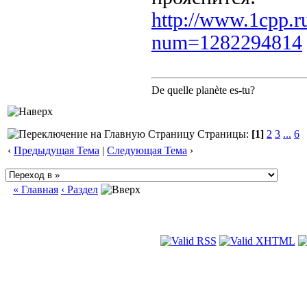
http://www.1cpp.r
num=1282294814
De quelle planète es-tu?
Страницы:
[1]
2
3
...
6
‹
Предыдущая Тема
|
Следующая Тема
›
« Главная
‹ Раздел