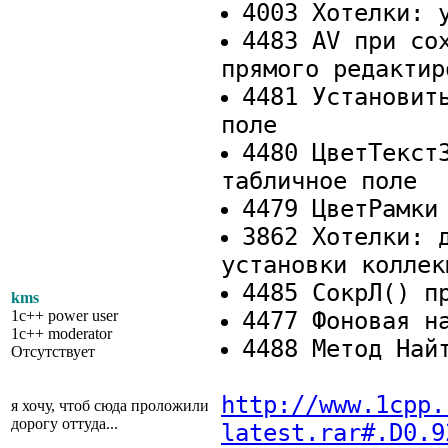
4003 Хотелки: 
4483 AV при со
прямого редактир
4481 Установит
поле
4480 ЦветТекст
табличное поле
4479 ЦветРамки
3862 Хотелки: 
установки коллек
4485 СокрЛ() п
kms
1c++ power user
4477 Фоновая н
1c++ moderator
4488 Метод Най
Отсутствует
http://www.1cpp.
я хочу, чтоб сюда проложили
дорогу оттуда...
latest.rar#.D0.9