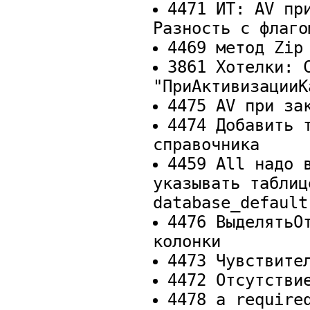
4471 ИТ: AV пр
Разность с флаго
4469 метод Zip
3861 Хотелки: 
"ПриАктивизацииК
4475 AV при за
4474 Добавить 
справочника
4459 All надо 
указывать таблиц
database_default
4476 ВыделятьО
колонки
4473 Чувствите
4472 Отсутстви
4478 a require