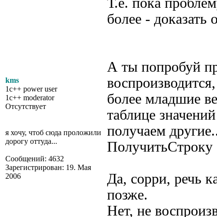
Т.е. пока проблем
более - доказать
А ты попробуй пр
воспроизводится,
kms
1c++ power user
более младшие вер
1c++ moderator
Отсутствует
таблице значений
получаем другие.
я хочу, чтоб сюда проложили
дорогу оттуда...
ПолучитьСтроку 
Сообщений: 4632
Зарегистрирован: 19. Мая
Да, сорри, речь к
2006
позже.
Нет, не воспроиз