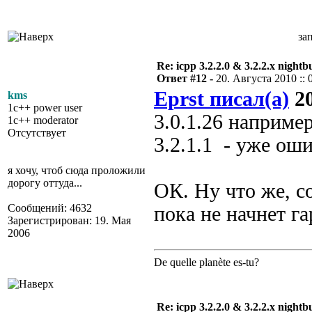
за
Re: icpp 3.2.2.0 & 3.2.2.x nightb
Ответ #12 -
20. Августа 2010 :: 
Eprst писал(а)
20
kms
1c++ power user
3.0.1.26 например
1c++ moderator
Отсутствует
3.2.1.1 - уже ош
я хочу, чтоб сюда проложили
дорогу оттуда...
ОК. Ну что же, 
Сообщений: 4632
пока не начнет г
Зарегистрирован: 19. Мая
2006
De quelle planète es-tu?
Re: icpp 3.2.2.0 & 3.2.2.x nightb