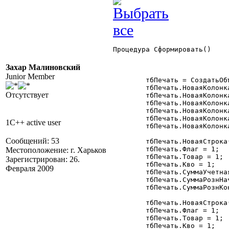
Процедура Сформировать()

Захар Малиновский
Junior Member
	тбПечать = СоздатьОбъект("ТаблицаЗначений");

	тбПечать.НоваяКолонка("Флаг","Число");

Отсутствует
	тбПечать.НоваяКолонка("Товар");

	тбПечать.НоваяКолонка("Кво","Число",14,3);

	тбПечать.НоваяКолонка("СуммаУчетная","Число",12,2);

	тбПечать.НоваяКолонка("СуммаРознНач","Число",12,2);

1C++ active user
	тбПечать.НоваяКолонка("СуммаРознКон","Число",12,2);

Сообщений: 53
	тбПечать.НоваяСтрока();

	тбПечать.Флаг = 1;

Местоположение: г. Харьков
	тбПечать.Товар = 1;

Зарегистрирован: 26.
	тбПечать.Кво = 1;

Февраля 2009
	тбПечать.СуммаУчетная = 1;

	тбПечать.СуммаРознНач = 1;

	тбПечать.СуммаРознКон = 1;	  

	тбПечать.НоваяСтрока();

	тбПечать.Флаг = 1;

	тбПечать.Товар = 1;

	тбПечать.Кво = 1;
