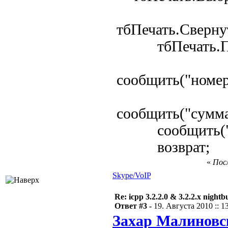
тбПечать.Сверну
тбПечать.Полу
сообщить("номер
сообщить("сумма
сообщить("Кво
возврат;
«
Посл
Skype/VoIP
Re: icpp 3.2.2.0 & 3.2.2.x nightb
Ответ #3 -
19. Августа 2010 :: 1
Захар Малиновс