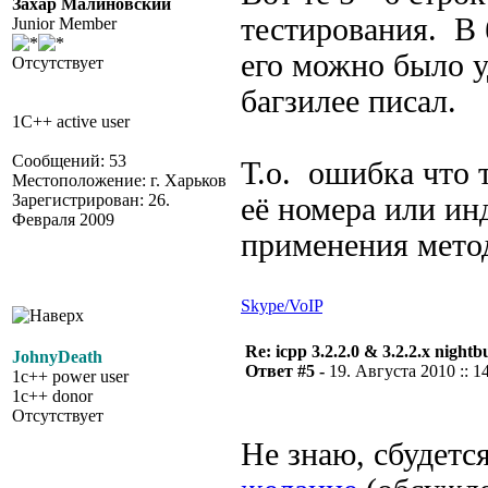
Захар Малиновский
тестирования. В б
Junior Member
его можно было у
Отсутствует
багзилее писал.
1C++ active user
Сообщений: 53
Т.о. ошибка что 
Местоположение: г. Харьков
Зарегистрирован: 26.
её номера или ин
Февраля 2009
применения мето
Skype/VoIP
Re: icpp 3.2.2.0 & 3.2.2.x nightb
JohnyDeath
Ответ #5 -
19. Августа 2010 :: 1
1c++ power user
1c++ donor
Отсутствует
Не знаю, сбудется