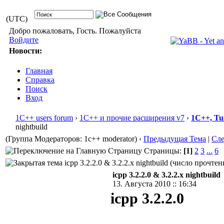
(UTC)
Добро пожаловать, Гость. Пожалуйста
Войдите
Новости:
Главная
Справка
Поиск
Вход
1С++ users forum
›
1С++ и прочие расширения v7
›
1С++, Tu
nightbuild
(Группа Модераторов: 1c++ moderator)
‹
Предыдущая Тема
|
Сл
Страницы:
[1]
2
3
...
6
icpp 3.2.2.0 & 3.2.2.x nightbuild (число прочтен
icpp 3.2.2.0 & 3.2.2.x nightbuild
13. Августа 2010 :: 16:34
icpp 3.2.2.0