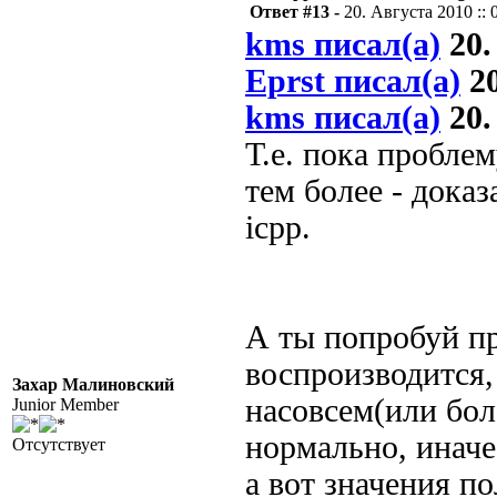
Ответ #13 -
20. Августа 2010 :: 
kms писал(а)
20.
Eprst писал(а)
20
kms писал(а)
20.
Т.е. пока проблем
тем более - дока
icpp.
А ты попробуй пр
воспроизводится,
Захар Малиновский
насовсем(или бол
Junior Member
нормально, иначе
Отсутствует
а вот значения по