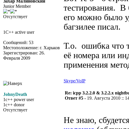
Захар Малиновский
тестирования. В б
Junior Member
его можно было у
Отсутствует
багзилее писал.
1C++ active user
Сообщений: 53
Т.о. ошибка что 
Местоположение: г. Харьков
Зарегистрирован: 26.
её номера или ин
Февраля 2009
применения мето
Skype/VoIP
Re: icpp 3.2.2.0 & 3.2.2.x nightb
JohnyDeath
Ответ #5 -
19. Августа 2010 :: 1
1c++ power user
1c++ donor
Отсутствует
Не знаю, сбудется