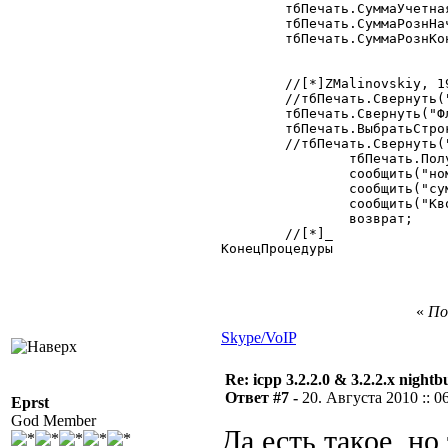
	тбПечать.СуммаУчетная = 2;

	тбПечать.СуммаРознНач = 3;

	тбПечать.СуммаРознКон = 4;	  

 	//[*]ZMalinovskiy, 19.08.2010

 	//тбПечать.Свернуть("Флаг,Товар","Кво,СуммаУчетная,СуммаРознНач,СуммаРознКон");

 	тбПечать.Свернуть("Флаг","Кво,СуммаУчетная,СуммаРознНач,СуммаРознКон");

 	тбПечать.ВыбратьСтроку();

 	//тбПечать.Свернуть("Флаг","СуммаУчетная");

		тбПечать.ПолучитьСтрокуПоНомеру(1);

		сообщить("номерстроки="+тбПечать.НомерСтроки);

		сообщить("суммаучетная"+тбПечать.СуммаУчетная);

		сообщить("Кво"+тбПечать.Кво);

	 	возврат;

 	//[*]_

КонецПроцедуры

«
По
Skype/VoIP
Re: icpp 3.2.2.0 & 3.2.2.x nightb
Ответ #7 -
20. Августа 2010 :: 0
Eprst
God Member
Да есть такое, но