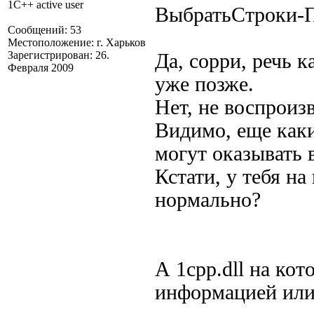
1C++ active user
ВыбратьСтроки-П
Сообщений: 53
Местоположение: г. Харьков
Зарегистрирован: 26.
Да, сорри, речь к
Февраля 2009
уже позже.
Нет, не воспроиз
Видимо, еще каки
могут оказывать 
Кстати, у тебя на
нормально?
А 1сpp.dll на ко
информацией или 