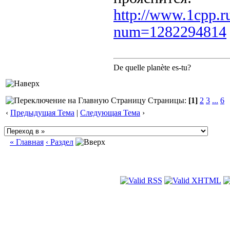
http://www.1cpp.r
num=1282294814
De quelle planète es-tu?
Страницы:
[1]
2
3
...
6
‹
Предыдущая Тема
|
Следующая Тема
›
« Главная
‹ Раздел