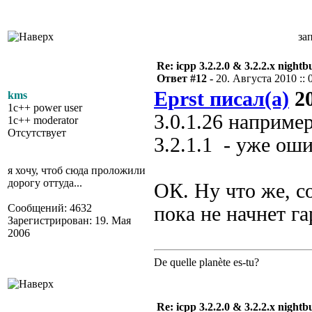
за
Re: icpp 3.2.2.0 & 3.2.2.x nightb
Ответ #12 -
20. Августа 2010 :: 
Eprst писал(а)
20
kms
1c++ power user
3.0.1.26 например
1c++ moderator
Отсутствует
3.2.1.1 - уже ош
я хочу, чтоб сюда проложили
дорогу оттуда...
ОК. Ну что же, 
Сообщений: 4632
пока не начнет г
Зарегистрирован: 19. Мая
2006
De quelle planète es-tu?
Re: icpp 3.2.2.0 & 3.2.2.x nightb