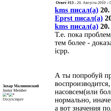
Ответ #13 -
20. Августа 2010 :: 
kms писал(а)
20.
Eprst писал(а)
20
kms писал(а)
20.
Т.е. пока проблем
тем более - дока
icpp.
А ты попробуй пр
воспроизводится,
Захар Малиновский
насовсем(или бол
Junior Member
нормально, иначе
Отсутствует
а вот значения по