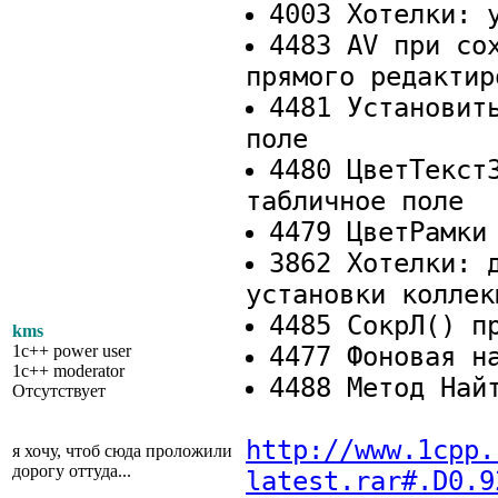
4003 Хотелки: 
4483 AV при со
прямого редактир
4481 Установит
поле
4480 ЦветТекст
табличное поле
4479 ЦветРамки
3862 Хотелки: 
установки коллек
4485 СокрЛ() п
kms
1c++ power user
4477 Фоновая н
1c++ moderator
4488 Метод Най
Отсутствует
http://www.1cpp.
я хочу, чтоб сюда проложили
дорогу оттуда...
latest.rar#.D0.9