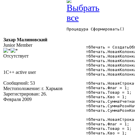
Процедура Сформировать()

Захар Малиновский
Junior Member
	тбПечать = СоздатьОбъект("ТаблицаЗначений");

	тбПечать.НоваяКолонка("Флаг","Число");

Отсутствует
	тбПечать.НоваяКолонка("Товар");

	тбПечать.НоваяКолонка("Кво","Число",14,3);

	тбПечать.НоваяКолонка("СуммаУчетная","Число",12,2);

	тбПечать.НоваяКолонка("СуммаРознНач","Число",12,2);

1C++ active user
	тбПечать.НоваяКолонка("СуммаРознКон","Число",12,2);

Сообщений: 53
	тбПечать.НоваяСтрока();

	тбПечать.Флаг = 1;

Местоположение: г. Харьков
	тбПечать.Товар = 1;

Зарегистрирован: 26.
	тбПечать.Кво = 1;

Февраля 2009
	тбПечать.СуммаУчетная = 1;

	тбПечать.СуммаРознНач = 1;

	тбПечать.СуммаРознКон = 1;	  

	тбПечать.НоваяСтрока();

	тбПечать.Флаг = 1;

	тбПечать.Товар = 1;

	тбПечать.Кво = 1;
