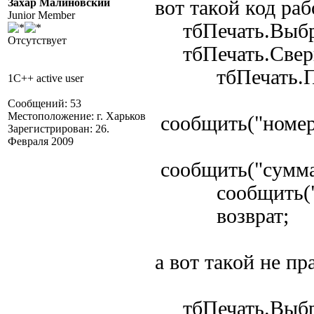
Захар Малиновский
вот такой код раб
Junior Member
тбПечать.Выбра
Отсутствует
тбПечать.Сверн
тбПечать.Полу
1C++ active user
Сообщений: 53
Местоположение: г. Харьков
сообщить("номер
Зарегистрирован: 26.
Февраля 2009
сообщить("сумма
сообщить("Кво
возврат;
а вот такой не п
тбПечать.Выбра