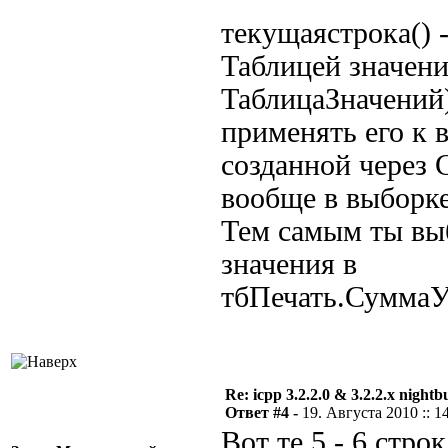
текущаястрока() 
Таблицей значени
ТаблицаЗначений)
применять его к 
созданной через 
вообще в выборке
Тем самым ты выб
значения в
тбПечать.СуммаУ
Re: icpp 3.2.2.0 & 3.2.2.x nightb
Ответ #4 -
19. Августа 2010 :: 1
Вот те 5 - 6 стро