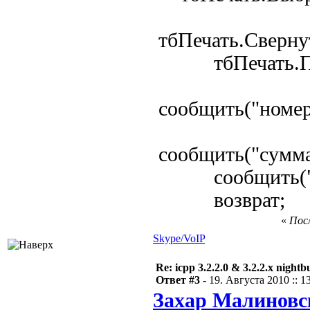
тбПечать.Сверну
тбПечать.Полу
сообщить("номер
сообщить("сумма
сообщить("Кво
возврат;
«
Посл
Skype/VoIP
Re: icpp 3.2.2.0 & 3.2.2.x nightb
Ответ #3 -
19. Августа 2010 :: 1
Захар Малиновс