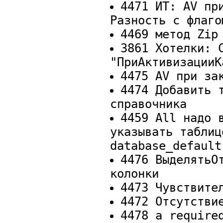
4471 ИТ: AV пр
Разность с флаго
4469 метод Zip
3861 Хотелки: 
"ПриАктивизацииК
4475 AV при за
4474 Добавить 
справочника
4459 All надо 
указывать таблиц
database_default
4476 ВыделятьО
колонки
4473 Чувствите
4472 Отсутстви
4478 a require