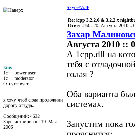
Skype/VoIP
Re: icpp 3.2.2.0 & 3.2.2.x nightb
Ответ #14 -
20. Августа 2010 :: 
Захар Малиновс
Августа 2010 :: 0
А 1сpp.dll на ко
тебя с отладочно
kms
голая ?
1c++ power user
1c++ moderator
Отсутствует
Оба варианта был
я хочу, чтоб сюда проложили
системах.
дорогу оттуда...
Сообщений: 4632
Зарегистрирован: 19. Мая
Запустим пока го
2006
прояснится: