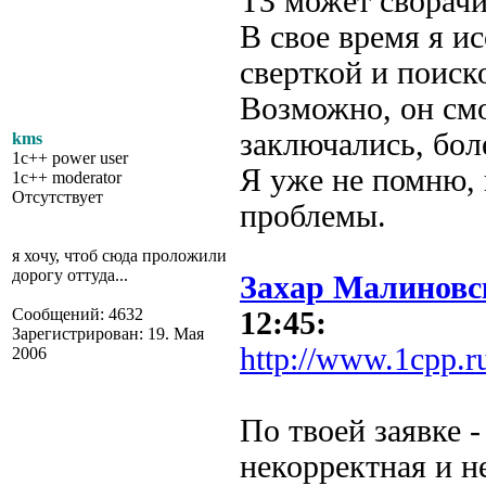
ТЗ может сворачи
В свое время я и
сверткой и поиск
Возможно, он смо
заключались, бол
kms
1c++ power user
Я уже не помню,
1c++ moderator
Отсутствует
проблемы.
я хочу, чтоб сюда проложили
дорогу оттуда...
Захар Малиновс
Сообщений: 4632
12:45:
Зарегистрирован: 19. Мая
http://www.1cpp.r
2006
По твоей заявке -
некорректная и не