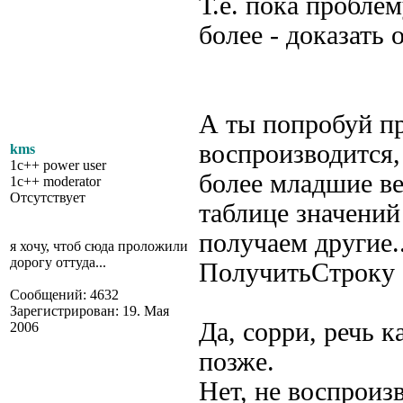
Т.е. пока проблем
более - доказать
А ты попробуй пр
воспроизводится,
kms
1c++ power user
более младшие вер
1c++ moderator
Отсутствует
таблице значений
получаем другие.
я хочу, чтоб сюда проложили
дорогу оттуда...
ПолучитьСтроку 
Сообщений: 4632
Зарегистрирован: 19. Мая
Да, сорри, речь к
2006
позже.
Нет, не воспроиз