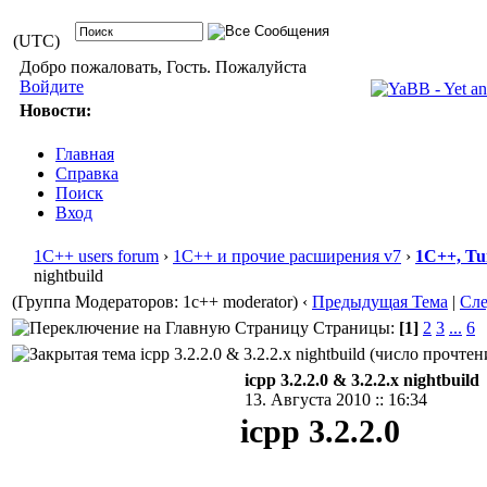
(UTC)
Добро пожаловать, Гость. Пожалуйста
Войдите
Новости:
Главная
Справка
Поиск
Вход
1С++ users forum
›
1С++ и прочие расширения v7
›
1С++, Tu
nightbuild
(Группа Модераторов: 1c++ moderator)
‹
Предыдущая Тема
|
Сл
Страницы:
[1]
2
3
...
6
icpp 3.2.2.0 & 3.2.2.x nightbuild (число прочтен
icpp 3.2.2.0 & 3.2.2.x nightbuild
13. Августа 2010 :: 16:34
icpp 3.2.2.0