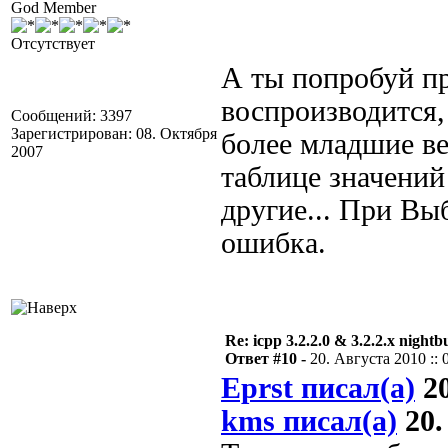
God Member
Отсутствует
А ты попробуй пр
воспроизводится,
Сообщений: 3397
Зарегистрирован: 08. Октября
более младшие вер
2007
таблице значений
другие... При В
ошибка.
Re: icpp 3.2.2.0 & 3.2.2.x nightb
Ответ #10 -
20. Августа 2010 :: 
Eprst писал(а)
20
kms писал(а)
20.