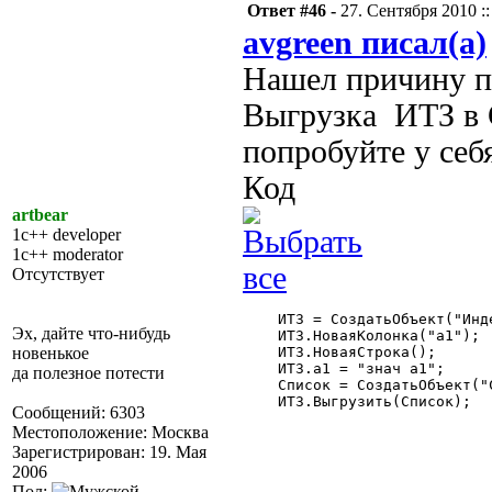
Ответ #46 -
27. Сентября 2010 ::
avgreen писал(а)
Нашел причину па
Выгрузка ИТЗ в С
попробуйте у себ
Код
artbear
1c++ developer
1c++ moderator
Отсутствует
    ИТЗ = СоздатьОбъект("Инд
Эх, дайте что-нибудь
    ИТЗ.НоваяКолонка("а1");

новенькое
    ИТЗ.НоваяСтрока();

    ИТЗ.а1 = "знач а1";

да полезное потести
    Список = СоздатьОбъект("С
    ИТЗ.Выгрузить(Список);

Сообщений: 6303
Местоположение: Москва
Зарегистрирован: 19. Мая
2006
Пол: