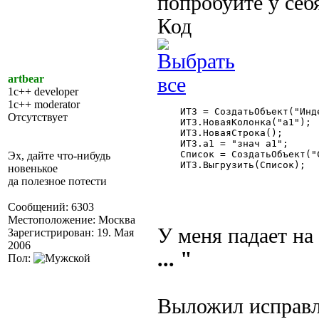
попробуйте у себ
Код
artbear
1c++ developer
1c++ moderator
    ИТЗ = СоздатьОбъект("Инд
Отсутствует
    ИТЗ.НоваяКолонка("а1");

    ИТЗ.НоваяСтрока();

    ИТЗ.а1 = "знач а1";

    Список = СоздатьОбъект("С
Эх, дайте что-нибудь
    ИТЗ.Выгрузить(Список);

новенькое
да полезное потести
Сообщений: 6303
Местоположение: Москва
У меня падает на
Зарегистрирован: 19. Мая
2006
... "
Пол:
Выложил исправ