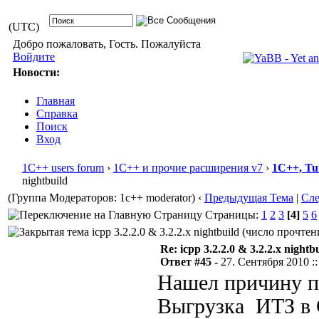
(UTC)
Добро пожаловать, Гость. Пожалуйста
Войдите
Новости:
Главная
Справка
Поиск
Вход
1С++ users forum
›
1С++ и прочие расширения v7
›
1С++, Tu
nightbuild
(Группа Модераторов: 1c++ moderator)
‹
Предыдущая Тема
|
Сл
Страницы:
1
2
3
[4]
5
6
icpp 3.2.2.0 & 3.2.2.x nightbuild (число прочтен
Re: icpp 3.2.2.0 & 3.2.2.x nightb
Ответ #45 -
27. Сентября 2010 ::
Нашел причину па
Выгрузка ИТЗ в С