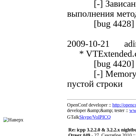
[-] Зависание 
выполнения мето
[bug 4428]
2009-10-21 adi
* VTExtended.c
[bug 4420]
[-] Memory Exc
пустой строки
OpenConf developer ::
http://openc
developer &amp;&amp; tester ::
ww
GTalk
Skype/VoIP
ICQ
Re: icpp 3.2.2.0 & 3.2.2.x nightb
Ответ #49 -
27. Сентября 2010 ::