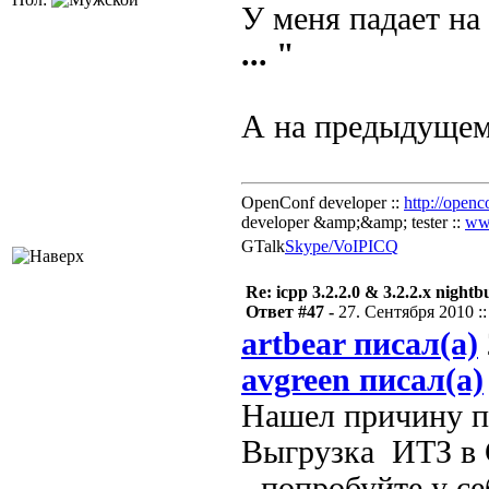
У меня падает на
... "
А на предыдущем
OpenConf developer ::
http://openc
developer &amp;&amp; tester ::
ww
GTalk
Skype/VoIP
ICQ
Re: icpp 3.2.2.0 & 3.2.2.x nightb
Ответ #47 -
27. Сентября 2010 ::
artbear писал(а)
avgreen писал(а)
Нашел причину па
Выгрузка ИТЗ в 
- попробуйте у се