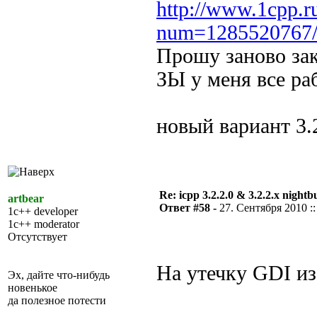
http://www.1cpp.r
num=1285520767
Прошу заново зак
ЗЫ у меня все раб
новый вариант 3.2
Re: icpp 3.2.2.0 & 3.2.2.x nightb
artbear
Ответ #58 -
27. Сентября 2010 ::
1c++ developer
1c++ moderator
Отсутствует
На утечку GDI из
Эх, дайте что-нибудь
новенькое
да полезное потести