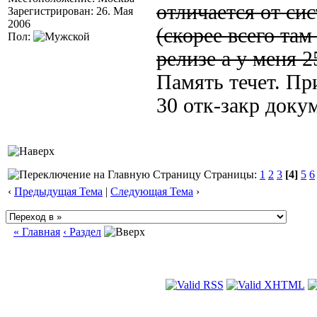
отличается от си
Зарегистрирован: 26. Мая
2006
(скорее всего там
Пол:
релизе а у меня 25
Память течет. Пр
30 отк-закр докум
Страницы:
1
2
3
[4]
5
6
‹
Предыдущая Тема
|
Следующая Тема
›
« Главная
‹ Раздел