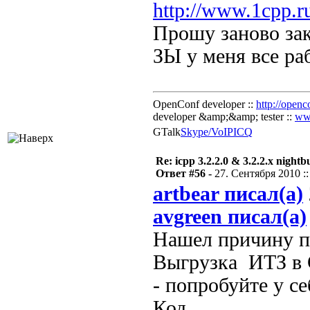
http://www.1cpp.
Прошу заново зак
ЗЫ у меня все раб
OpenConf developer ::
http://openc
developer &amp;&amp; tester ::
ww
GTalk
Skype/VoIP
ICQ
Re: icpp 3.2.2.0 & 3.2.2.x nightb
Ответ #56 -
27. Сентября 2010 ::
artbear писал(а)
avgreen писал(а)
Нашел причину па
Выгрузка ИТЗ в 
- попробуйте у се
Код