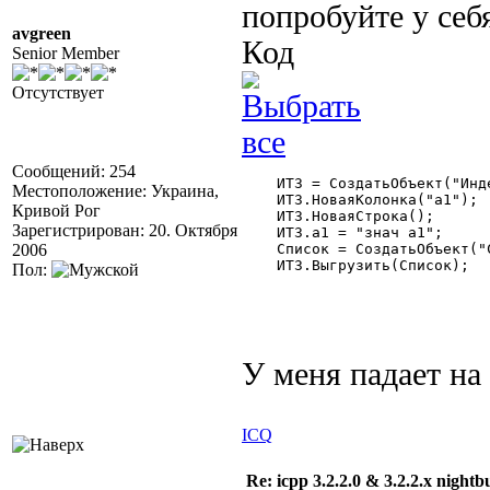
попробуйте у себ
avgreen
Код
Senior Member
Отсутствует
Сообщений: 254
    ИТЗ = СоздатьОбъект("Инд
Местоположение: Украина,
    ИТЗ.НоваяКолонка("а1");

Кривой Рог
    ИТЗ.НоваяСтрока();

Зарегистрирован: 20. Октября
    ИТЗ.а1 = "знач а1";

2006
    Список = СоздатьОбъект("С
    ИТЗ.Выгрузить(Список);

Пол:
У меня падает на
ICQ
Re: icpp 3.2.2.0 & 3.2.2.x nightb