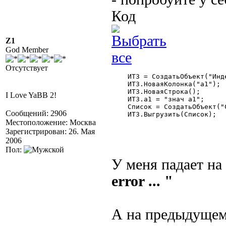
Код
Z1
God Member
Отсутствует
    ИТЗ = СоздатьОбъект("Инд
    ИТЗ.НоваяКолонка("а1");

    ИТЗ.НоваяСтрока();

I Love YaBB 2!
    ИТЗ.а1 = "знач а1";

    Список = СоздатьОбъект("С
Сообщений: 2906
    ИТЗ.Выгрузить(Список);

Местоположение: Москва
Зарегистрирован: 26. Мая
2006
Пол:
У меня падает на
error ... "
А на предыдущем