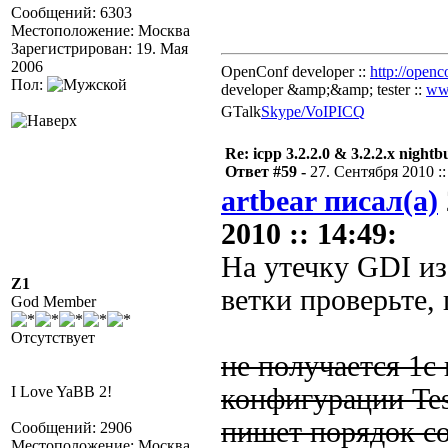
Сообщений: 6303
Местоположение: Москва
Зарегистрирован: 19. Мая
2006
OpenConf developer ::
http://openc
Пол:
developer &amp;&amp; tester ::
ww
GTalk
Skype/VoIP
ICQ
Re: icpp 3.2.2.0 & 3.2.2.x nightb
Ответ #59 -
27. Сентября 2010 ::
artbear писал(а)
2010 :: 14:49:
На утечку GDI и
Z1
ветки проверьте, 
God Member
Отсутствует
не получается 1с 
I Love YaBB 2!
конфигурации Tes
пишет порядок с
Сообщений: 2906
Местоположение: Москва