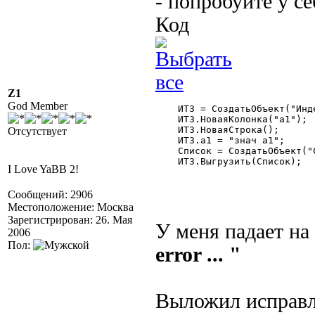
- попробуйте у се
Код
Z1
God Member
    ИТЗ = СоздатьОбъект("Инд
    ИТЗ.НоваяКолонка("а1");

    ИТЗ.НоваяСтрока();

Отсутствует
    ИТЗ.а1 = "знач а1";

    Список = СоздатьОбъект("С
    ИТЗ.Выгрузить(Список);

I Love YaBB 2!
Сообщений: 2906
Местоположение: Москва
Зарегистрирован: 26. Мая
У меня падает на
2006
Пол:
error ... "
Выложил исправ