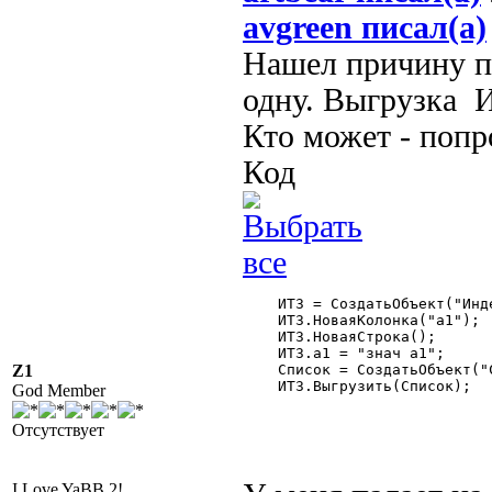
avgreen писал(а)
Нашел причину па
одну. Выгрузка И
Кто может - попр
Код
    ИТЗ = СоздатьОбъект("Инд
    ИТЗ.НоваяКолонка("а1");

    ИТЗ.НоваяСтрока();

    ИТЗ.а1 = "знач а1";

Z1
    Список = СоздатьОбъект("С
    ИТЗ.Выгрузить(Список);

God Member
Отсутствует
I Love YaBB 2!