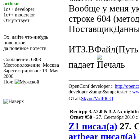
artbear
Вообще у меня у
1c++ developer
1c++ moderator
строке 604 (мето
Отсутствует
ПоставщикДанны
Эх, дайте что-нибудь
новенькое
ИТЗ.ВФайл(ПутьК
да полезное потести
Сообщений: 6303
падает
Местоположение: Москва
Зарегистрирован: 19. Мая
2006
Пол:
OpenConf developer ::
http://openc
developer &amp;&amp; tester ::
ww
GTalk
Skype/VoIP
ICQ
Re: icpp 3.2.2.0 & 3.2.2.x nightb
Ответ #50 -
27. Сентября 2010 ::
Z1 писал(а)
27. С
artbear писал(а)