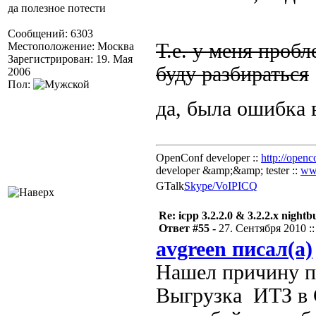
да полезное потести
Сообщений: 6303
Т.е. у меня проб
Местоположение: Москва
Зарегистрирован: 19. Мая
буду разбираться
2006
Пол:
да, была ошибка 
OpenConf developer ::
http://openc
developer &amp;&amp; tester ::
ww
GTalk
Skype/VoIP
ICQ
Re: icpp 3.2.2.0 & 3.2.2.x nightb
Ответ #55 -
27. Сентября 2010 ::
avgreen писал(а)
Нашел причину па
Выгрузка ИТЗ в С