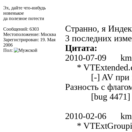
Эх, дайте что-нибудь
новенькое
да полезное потести
Странно, я Индек
Сообщений: 6303
Местоположение: Москва
3 последних изм
Зарегистрирован: 19. Мая
2006
Цитата:
Пол:
2010-07-09 km
* VTExtended.c
[-] AV при вып
Разность с флаго
[bug 4471]
2010-02-06 km
* VTExtGrouping