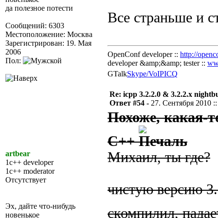
да полезное потести
Все страньше и 
Сообщений: 6303
Местоположение: Москва
Зарегистрирован: 19. Мая
2006
OpenConf developer ::
http://openc
Пол:
developer &amp;&amp; tester ::
ww
GTalk
Skype/VoIP
ICQ
Re: icpp 3.2.2.0 & 3.2.2.x nightb
Ответ #54 -
27. Сентября 2010 ::
Похоже, какая-т
С++
artbear
Михаил, ты где?
1c++ developer
1c++ moderator
Отсутствует
чистую версию 3.
Эх, дайте что-нибудь
скомпилил, падае
новенькое