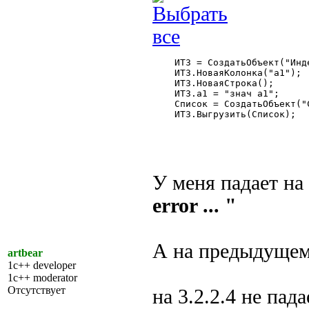
    ИТЗ = СоздатьОбъект("Инд
    ИТЗ.НоваяКолонка("а1");

    ИТЗ.НоваяСтрока();

    ИТЗ.а1 = "знач а1";

    Список = СоздатьОбъект("С
    ИТЗ.Выгрузить(Список);

У меня падает на
error ... "
А на предыдущем
artbear
1c++ developer
1c++ moderator
Отсутствует
на 3.2.2.4 не пада