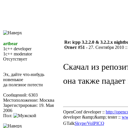
Re: icpp 3.2.2.0 & 3.2.2.x nightb
artbear
Ответ #51 -
27. Сентября 2010 ::
1c++ developer
1c++ moderator
Отсутствует
Скачал из репози
Эх, дайте что-нибудь
она также падает
новенькое
да полезное потести
Сообщений: 6303
Местоположение: Москва
Зарегистрирован: 19. Мая
2006
OpenConf developer ::
http://openc
Пол:
developer &amp;&amp; tester ::
ww
GTalk
Skype/VoIP
ICQ