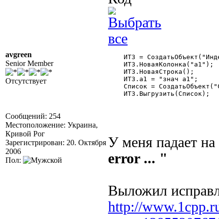
avgreen
    ИТЗ = СоздатьОбъект("Инд
Senior Member
    ИТЗ.НоваяКолонка("а1");

    ИТЗ.НоваяСтрока();

    ИТЗ.а1 = "знач а1";

Отсутствует
    Список = СоздатьОбъект("С
    ИТЗ.Выгрузить(Список);

Сообщений: 254
Местоположение: Украина,
Кривой Рог
У меня падает на
Зарегистрирован: 20. Октября
2006
error ... "
Пол:
Выложил исправ
http://www.1cpp.r