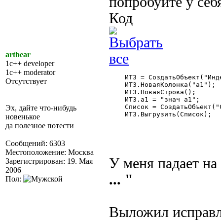
попробуйте у себ
Код
artbear
1c++ developer
1c++ moderator
    ИТЗ = СоздатьОбъект("Инд
Отсутствует
    ИТЗ.НоваяКолонка("а1");

    ИТЗ.НоваяСтрока();

    ИТЗ.а1 = "знач а1";

    Список = СоздатьОбъект("С
Эх, дайте что-нибудь
    ИТЗ.Выгрузить(Список);

новенькое
да полезное потести
Сообщений: 6303
Местоположение: Москва
У меня падает на
Зарегистрирован: 19. Мая
2006
... "
Пол:
Выложил исправ