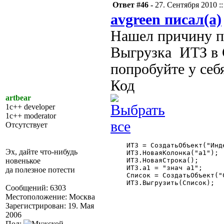
Ответ #46 -
27. Сентября 2010 ::
avgreen писал(а)
Нашел причину па
Выгрузка ИТЗ в С
попробуйте у себ
Код
artbear
1c++ developer
1c++ moderator
Отсутствует
    ИТЗ = СоздатьОбъект("Инд
Эх, дайте что-нибудь
    ИТЗ.НоваяКолонка("а1");

новенькое
    ИТЗ.НоваяСтрока();

    ИТЗ.а1 = "знач а1";

да полезное потести
    Список = СоздатьОбъект("С
    ИТЗ.Выгрузить(Список);

Сообщений: 6303
Местоположение: Москва
Зарегистрирован: 19. Мая
2006
Пол: