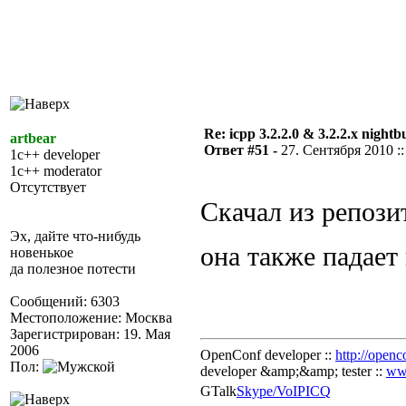
Re: icpp 3.2.2.0 & 3.2.2.x nightb
artbear
Ответ #51 -
27. Сентября 2010 ::
1c++ developer
1c++ moderator
Отсутствует
Скачал из репози
Эх, дайте что-нибудь
она также падает
новенькое
да полезное потести
Сообщений: 6303
Местоположение: Москва
Зарегистрирован: 19. Мая
2006
OpenConf developer ::
http://openc
Пол:
developer &amp;&amp; tester ::
ww
GTalk
Skype/VoIP
ICQ