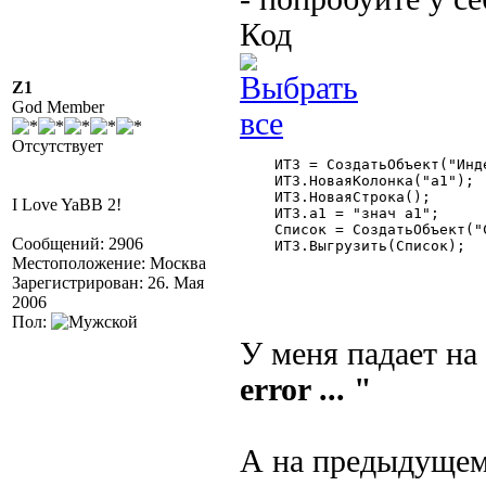
Код
Z1
God Member
Отсутствует
    ИТЗ = СоздатьОбъект("Инд
    ИТЗ.НоваяКолонка("а1");

    ИТЗ.НоваяСтрока();

I Love YaBB 2!
    ИТЗ.а1 = "знач а1";

    Список = СоздатьОбъект("С
Сообщений: 2906
    ИТЗ.Выгрузить(Список);

Местоположение: Москва
Зарегистрирован: 26. Мая
2006
Пол:
У меня падает на
error ... "
А на предыдущем