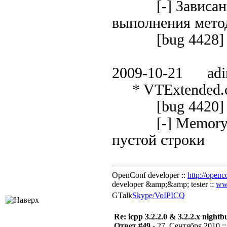
[-] Зависание 
выполнения мето
[bug 4428]
2009-10-21 adi
* VTExtended.c
[bug 4420]
[-] Memory Exc
пустой строки
OpenConf developer ::
http://openc
developer &amp;&amp; tester ::
ww
GTalk
Skype/VoIP
ICQ
Re: icpp 3.2.2.0 & 3.2.2.x nightb
Ответ #49 -
27. Сентября 2010 ::