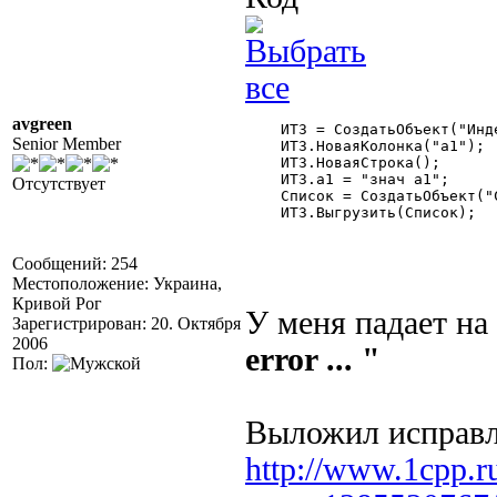
avgreen
    ИТЗ = СоздатьОбъект("Инд
Senior Member
    ИТЗ.НоваяКолонка("а1");

    ИТЗ.НоваяСтрока();

    ИТЗ.а1 = "знач а1";

Отсутствует
    Список = СоздатьОбъект("С
    ИТЗ.Выгрузить(Список);

Сообщений: 254
Местоположение: Украина,
Кривой Рог
У меня падает на
Зарегистрирован: 20. Октября
2006
error ... "
Пол:
Выложил исправ
http://www.1cpp.r