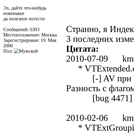
Эх, дайте что-нибудь
новенькое
да полезное потести
Странно, я Индек
Сообщений: 6303
Местоположение: Москва
3 последних изм
Зарегистрирован: 19. Мая
2006
Цитата:
Пол:
2010-07-09 km
* VTExtended.c
[-] AV при вып
Разность с флаго
[bug 4471]
2010-02-06 km
* VTExtGrouping