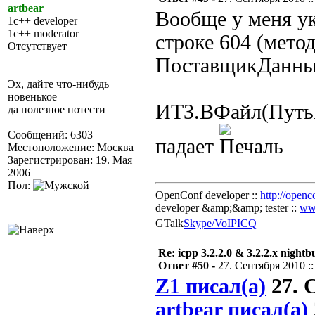
artbear
Вообще у меня у
1c++ developer
1c++ moderator
строке 604 (мето
Отсутствует
ПоставщикДанны
Эх, дайте что-нибудь
новенькое
ИТЗ.ВФайл(ПутьК
да полезное потести
Сообщений: 6303
падает
Местоположение: Москва
Зарегистрирован: 19. Мая
2006
Пол:
OpenConf developer ::
http://openc
developer &amp;&amp; tester ::
ww
GTalk
Skype/VoIP
ICQ
Re: icpp 3.2.2.0 & 3.2.2.x nightb
Ответ #50 -
27. Сентября 2010 ::
Z1 писал(а)
27. С
artbear писал(а)