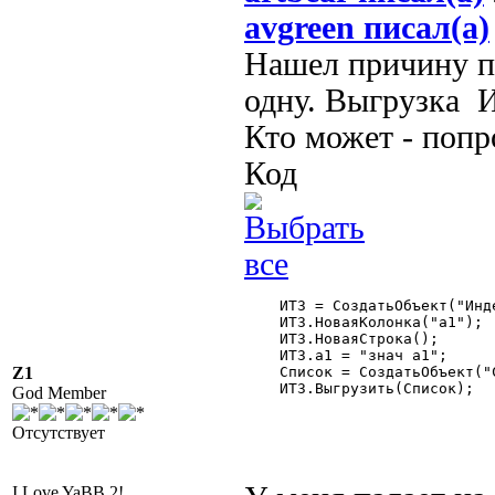
avgreen писал(а)
Нашел причину па
одну. Выгрузка И
Кто может - попр
Код
    ИТЗ = СоздатьОбъект("Инд
    ИТЗ.НоваяКолонка("а1");

    ИТЗ.НоваяСтрока();

    ИТЗ.а1 = "знач а1";

Z1
    Список = СоздатьОбъект("С
    ИТЗ.Выгрузить(Список);

God Member
Отсутствует
I Love YaBB 2!