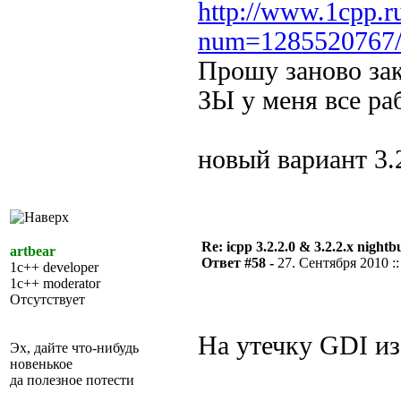
http://www.1cpp.r
num=1285520767
Прошу заново зак
ЗЫ у меня все раб
новый вариант 3.2
Re: icpp 3.2.2.0 & 3.2.2.x nightb
artbear
Ответ #58 -
27. Сентября 2010 ::
1c++ developer
1c++ moderator
Отсутствует
На утечку GDI из
Эх, дайте что-нибудь
новенькое
да полезное потести