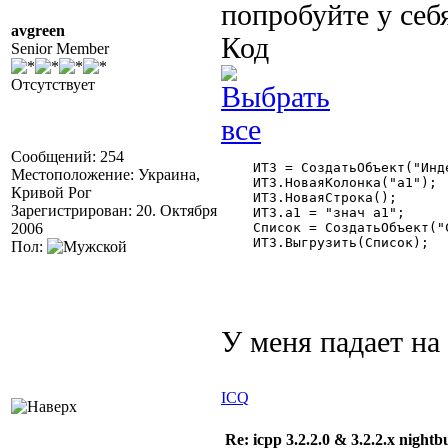
попробуйте у себ
avgreen
Код
Senior Member
Отсутствует
Сообщений: 254
    ИТЗ = СоздатьОбъект("Инд
Местоположение: Украина,
    ИТЗ.НоваяКолонка("а1");

Кривой Рог
    ИТЗ.НоваяСтрока();

Зарегистрирован: 20. Октября
    ИТЗ.а1 = "знач а1";

2006
    Список = СоздатьОбъект("С
    ИТЗ.Выгрузить(Список);

Пол:
У меня падает на
ICQ
Re: icpp 3.2.2.0 & 3.2.2.x nightb