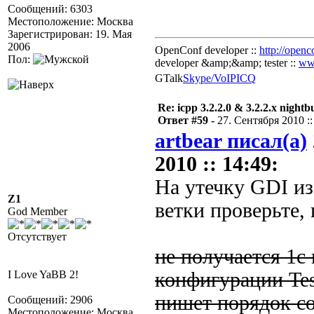
Сообщений: 6303
Местоположение: Москва
Зарегистрирован: 19. Мая
2006
OpenConf developer ::
http://openc
Пол:
developer &amp;&amp; tester ::
ww
GTalk
Skype/VoIP
ICQ
Re: icpp 3.2.2.0 & 3.2.2.x nightb
Ответ #59 -
27. Сентября 2010 ::
artbear писал(а)
2010 :: 14:49:
На утечку GDI и
Z1
ветки проверьте, 
God Member
Отсутствует
не получается 1с 
I Love YaBB 2!
конфигурации Tes
пишет порядок с
Сообщений: 2906
Местоположение: Москва