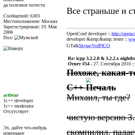
да полезное потести
Все страньше и 
Сообщений: 6303
Местоположение: Москва
Зарегистрирован: 19. Мая
2006
OpenConf developer ::
http://openc
Пол:
developer &amp;&amp; tester ::
ww
GTalk
Skype/VoIP
ICQ
Re: icpp 3.2.2.0 & 3.2.2.x nightb
Ответ #54 -
27. Сентября 2010 ::
Похоже, какая-т
С++
artbear
Михаил, ты где?
1c++ developer
1c++ moderator
Отсутствует
чистую версию 3.
Эх, дайте что-нибудь
скомпилил, падае
новенькое