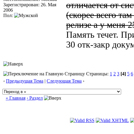
отличается от си
Зарегистрирован: 26. Мая
2006
(скорее всего там
Пол:
релизе а у меня 25
Память течет. Пр
30 отк-закр докум
Страницы:
1
2
3
[4]
5
6
‹
Предыдущая Тема
|
Следующая Тема
›
« Главная
‹ Раздел