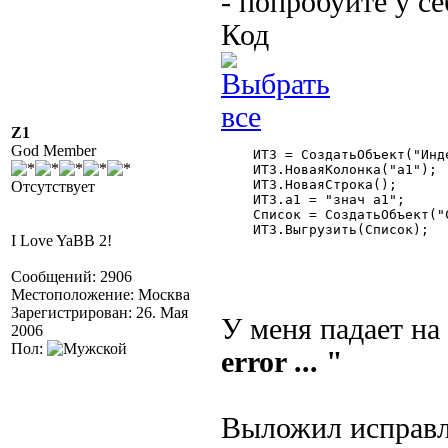
- попробуйте у се
Код
Z1
God Member
    ИТЗ = СоздатьОбъект("Инд
    ИТЗ.НоваяКолонка("а1");

    ИТЗ.НоваяСтрока();

Отсутствует
    ИТЗ.а1 = "знач а1";

    Список = СоздатьОбъект("С
    ИТЗ.Выгрузить(Список);

I Love YaBB 2!
Сообщений: 2906
Местоположение: Москва
Зарегистрирован: 26. Мая
У меня падает на
2006
Пол:
error ... "
Выложил исправ