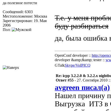
да полезное потести
Сообщений: 6303
Т.е. у меня проб
Местоположение: Москва
Зарегистрирован: 19. Мая
буду разбираться
2006
Пол:
да, была ошибка 
OpenConf developer ::
http://openc
developer &amp;&amp; tester ::
ww
GTalk
Skype/VoIP
ICQ
Re: icpp 3.2.2.0 & 3.2.2.x nightb
Ответ #55 -
27. Сентября 2010 ::
avgreen писал(а)
Нашел причину па
Выгрузка ИТЗ в С