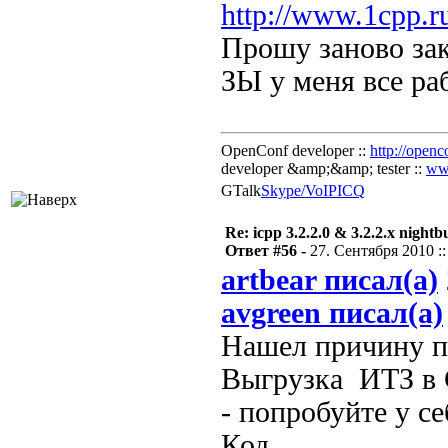
http://www.1cpp.
Прошу заново зак
ЗЫ у меня все раб
OpenConf developer ::
http://openc
developer &amp;&amp; tester ::
ww
GTalk
Skype/VoIP
ICQ
Re: icpp 3.2.2.0 & 3.2.2.x nightb
Ответ #56 -
27. Сентября 2010 ::
artbear писал(а)
avgreen писал(а)
Нашел причину па
Выгрузка ИТЗ в 
- попробуйте у се
Код