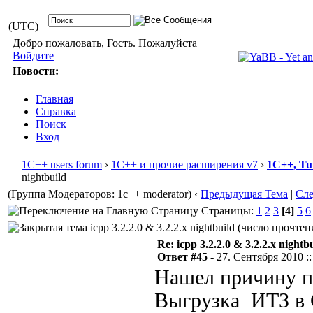
(UTC)
Добро пожаловать, Гость. Пожалуйста
Войдите
Новости:
Главная
Справка
Поиск
Вход
1С++ users forum
›
1С++ и прочие расширения v7
›
1С++, Tu
nightbuild
(Группа Модераторов: 1c++ moderator)
‹
Предыдущая Тема
|
Сл
Страницы:
1
2
3
[4]
5
6
icpp 3.2.2.0 & 3.2.2.x nightbuild (число прочтен
Re: icpp 3.2.2.0 & 3.2.2.x nightb
Ответ #45 -
27. Сентября 2010 ::
Нашел причину па
Выгрузка ИТЗ в С