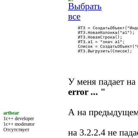
    ИТЗ = СоздатьОбъект("Инд
    ИТЗ.НоваяКолонка("а1");

    ИТЗ.НоваяСтрока();

    ИТЗ.а1 = "знач а1";

    Список = СоздатьОбъект("С
    ИТЗ.Выгрузить(Список);

У меня падает на
error ... "
А на предыдущем
artbear
1c++ developer
1c++ moderator
Отсутствует
на 3.2.2.4 не пада