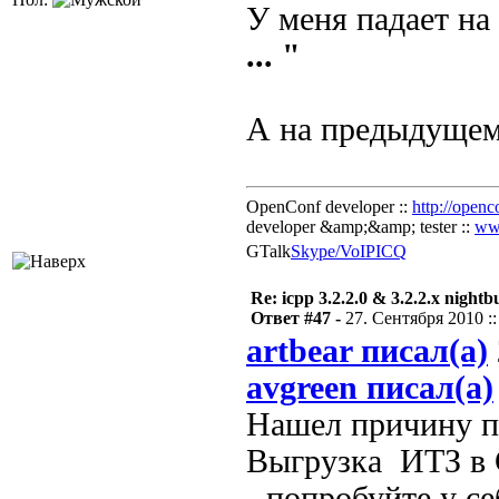
У меня падает на
... "
А на предыдущем
OpenConf developer ::
http://openc
developer &amp;&amp; tester ::
ww
GTalk
Skype/VoIP
ICQ
Re: icpp 3.2.2.0 & 3.2.2.x nightb
Ответ #47 -
27. Сентября 2010 ::
artbear писал(а)
avgreen писал(а)
Нашел причину па
Выгрузка ИТЗ в 
- попробуйте у се