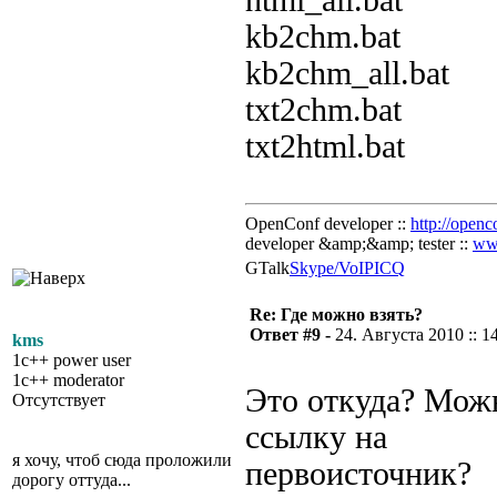
html_all.bat
kb2chm.bat
kb2chm_all.bat
txt2chm.bat
txt2html.bat
OpenConf developer ::
http://openc
developer &amp;&amp; tester ::
ww
GTalk
Skype/VoIP
ICQ
Re: Где можно взять?
Ответ #9 -
24. Августа 2010 :: 1
kms
1c++ power user
1c++ moderator
Это откуда? Мож
Отсутствует
ссылку на
я хочу, чтоб сюда проложили
первоисточник?
дорогу оттуда...