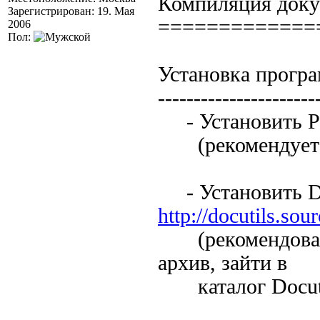
Компиляция док
Зарегистрирован: 19. Мая
=============
2006
Пол:
Установка прогр
----------------------
- Установить P
(рекомендуется
- Установить Do
http://docutils.sou
(рекомендованная
архив, зайти в
каталог Docutil