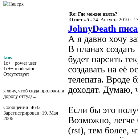
Re: Где можно взять?
Ответ #5 -
24. Августа 2010 :: 1
JohnyDeath писа
А я давно хочу з
В планах создать
будет парсить т
kms
1c++ power user
создавать на её о
1c++ moderator
Отсутствует
телепата. Вроде б
доходят. Думаю, 
я хочу, чтоб сюда проложили
дорогу оттуда...
Сообщений: 4632
Если бы это полу
Зарегистрирован: 19. Мая
Возможно, легче 
2006
(rst), тем более,