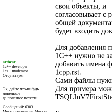
свои объекты, и
согласовывает с 
общей документа
будет входить до
Для добавления п
1С++ нужно не з
artbear
добавить имена ф
1c++ developer
1cpp.rst.
1c++ moderator
Отсутствует
Сами файлы нужно
Для примера мож
Эх, дайте что-нибудь
новенькое
TSQLInV7FirstSt
да полезное потести
Сообщений: 6303
Местоположение: Москва