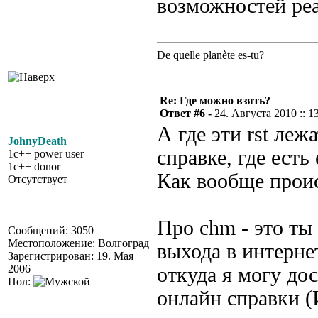
возможностей реа
De quelle planète es-tu?
Re: Где можно взять?
Ответ #6 -
24. Августа 2010 :: 1
А где эти rst ле
JohnyDeath
справке, где есть 
1c++ power user
1c++ donor
Как вообще прои
Отсутствует
Про chm - это ты 
Сообщений: 3050
Местоположение: Волгоград
выхода в интерне
Зарегистрирован: 19. Мая
2006
откуда я могу до
Пол:
онлайн справки