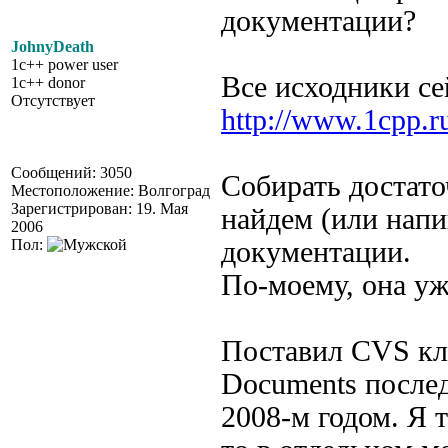
документации?
JohnyDeath
1c++ power user
Все исходники се
1c++ donor
Отсутствует
http://www.1cpp.
Сообщений: 3050
Собирать достато
Местоположение: Волгоград
Зарегистрирован: 19. Мая
найдем (или нап
2006
Пол:
документации.
По-моему, она уж
Поставил CVS кли
Documents послед
2008-м годом. Я 