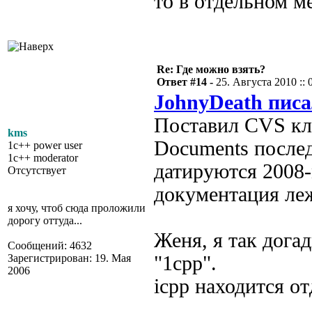
то в отдельном ме
Re: Где можно взять?
Ответ #14 -
25. Августа 2010 :: 
JohnyDeath писа
Поставил CVS кли
kms
Documents послед
1c++ power user
1c++ moderator
датируются 2008-
Отсутствует
документация леж
я хочу, чтоб сюда проложили
дорогу оттуда...
Женя, я так дога
Сообщений: 4632
Зарегистрирован: 19. Мая
"1cpp".
2006
icpp находится от