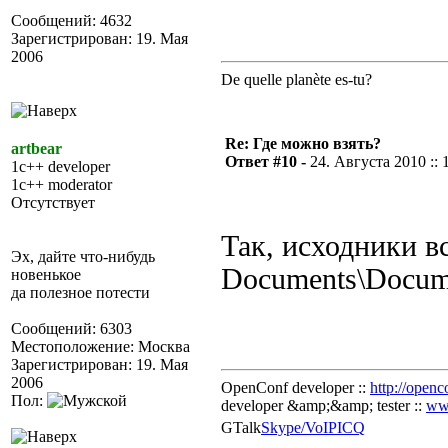
Сообщений: 4632
Зарегистрирован: 19. Мая
2006
De quelle planète es-tu?
Re: Где можно взять?
artbear
Ответ #10 -
24. Августа 2010 :: 
1c++ developer
1c++ moderator
Отсутствует
Так, исходники вс
Эх, дайте что-нибудь
Documents\Docume
новенькое
да полезное потести
Сообщений: 6303
Местоположение: Москва
Зарегистрирован: 19. Мая
2006
OpenConf developer ::
http://openc
Пол:
developer &amp;&amp; tester ::
ww
GTalk
Skype/VoIP
ICQ