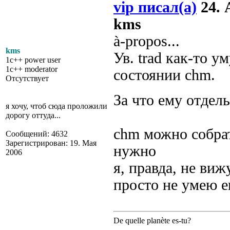
vip писал(а)
24. 
kms
à-propos...
kms
Ув. trad как-то 
1c++ power user
1c++ moderator
состоянии chm.
Отсутствует
За что ему отдел
я хочу, чтоб сюда проложили
дорогу оттуда...
chm можно собрат
Сообщений: 4632
Зарегистрирован: 19. Мая
нужно
2006
я, правда, не ви
просто не умею ег
De quelle planète es-tu?