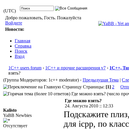
(UTC)
Добро пожаловать, Гость. Пожалуйста
Войдите
Новости:
Главная
Справка
Поиск
Вход
1С++ users forum
›
1С++ и прочие расширения v7
›
1С++, Tu
взять?
(Группа Модераторов: 1c++ moderator)
‹
Предыдущая Тема
|
Сл
Страницы:
[1]
2
Отп
Где можно взять? (число проч
Где можно взять?
24. Августа 2010 :: 12:33
Kalisto
Подскажите плиз,
YaBB Newbies
для icpp, по клас
Отсутствует