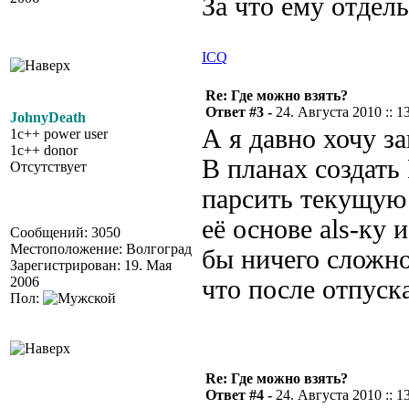
За что ему отдел
ICQ
Re: Где можно взять?
Ответ #3 -
24. Августа 2010 :: 1
JohnyDeath
А я давно хочу з
1c++ power user
1c++ donor
В планах создать
Отсутствует
парсить текущую 
её основе als-ку 
Сообщений: 3050
Местоположение: Волгоград
бы ничего сложно
Зарегистрирован: 19. Мая
2006
что после отпуск
Пол:
Re: Где можно взять?
Ответ #4 -
24. Августа 2010 :: 1