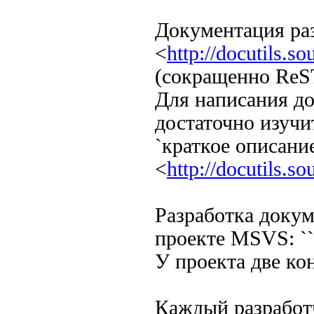
Документация разр
<
http://docutils.so
(сокращенно ReS
Для написания д
достаточно изучи
`краткое описани
<
http://docutils.s
Разработка докум
проекте MSVS: ``
У проекта две к
Каждый разработ