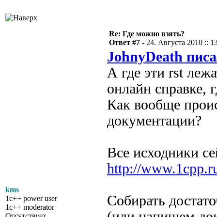
Re: Где можно взять?
Ответ #7 -
24. Августа 2010 :: 1
JohnyDeath писа
А где эти rst леж
онлайн справке, г
Как вообще проис
документации?
Все исходники се
http://www.1cpp.
kms
Собирать достато
1c++ power user
1c++ moderator
(или напишем до
Отсутствует