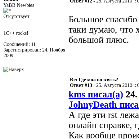
Ответ #12 -
25. Августа 2010 :: 
YaBB Newbies
Отсутствует
Большое спасибо в
таки думаю, что 
1C++ rocks!
большой плюс.
Сообщений: 11
Зарегистрирован: 24. Ноября
2009
Re: Где можно взять?
Ответ #13 -
25. Августа 2010 :: 
kms писал(а)
24.
JohnyDeath писа
А где эти rst леж
онлайн справке, г
Как вообще проис