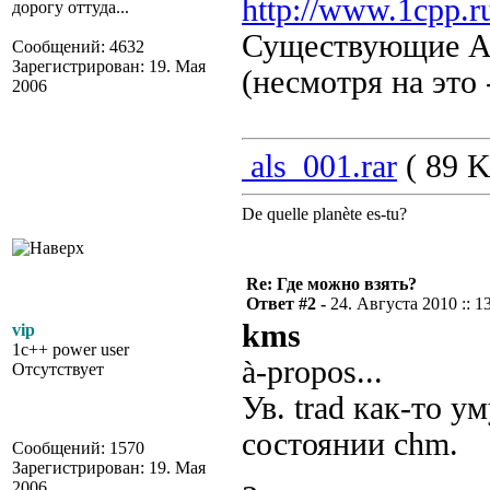
http://www.1cpp.r
дорогу оттуда...
Существующие AL
Сообщений: 4632
Зарегистрирован: 19. Мая
(несмотря на это
2006
als_001.rar
( 89 K
De quelle planète es-tu?
Re: Где можно взять?
Ответ #2 -
24. Августа 2010 :: 1
kms
vip
1c++ power user
à-propos...
Отсутствует
Ув. trad как-то 
состоянии chm.
Сообщений: 1570
Зарегистрирован: 19. Мая
2006