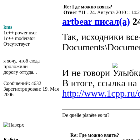
Re: Где можно взять?
Ответ #11 -
24. Августа 2010 :: 14:
artbear писал(а)
24
kms
1c++ power user
Так, исходники все
1c++ moderator
Отсутствует
Documents\Document
я хочу, чтоб сюда
проложили
И не говори
дорогу оттуда...
В итоге, ссылка н
Сообщений: 4632
Зарегистрирован: 19. Мая
http://www.1cpp.ru
2006
De quelle planète es-tu?
Re: Где можно взять?
Kalisto