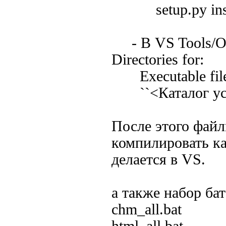
setup.py inst
- В VS Tools/Opt
Directories for:
Executable file
``<Каталог уста
После этого фай
компилировать ка
делается в VS.
а также набор ба
chm_all.bat