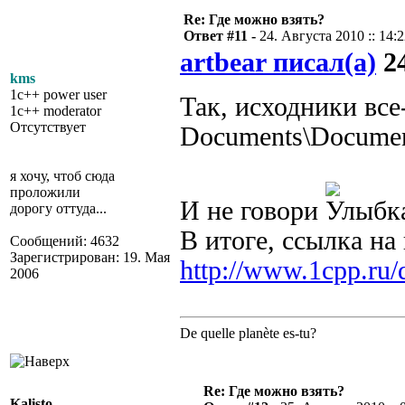
Re: Где можно взять?
Ответ #11 -
24. Августа 2010 :: 14:
artbear писал(а)
24
kms
1c++ power user
Так, исходники все
1c++ moderator
Отсутствует
Documents\Document
я хочу, чтоб сюда
проложили
И не говори
дорогу оттуда...
В итоге, ссылка н
Сообщений: 4632
Зарегистрирован: 19. Мая
http://www.1cpp.ru
2006
De quelle planète es-tu?
Re: Где можно взять?
Kalisto