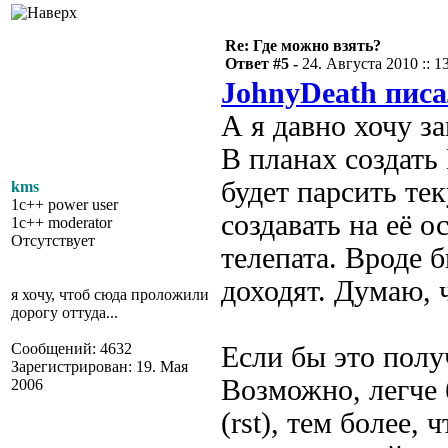
Re: Где можно взять?
Ответ #5 -
24. Августа 2010 :: 1
JohnyDeath писа
А я давно хочу з
В планах создать
будет парсить т
kms
1c++ power user
создавать на её о
1c++ moderator
Отсутствует
телепата. Вроде б
доходят. Думаю, 
я хочу, чтоб сюда проложили
дорогу оттуда...
Сообщений: 4632
Если бы это полу
Зарегистрирован: 19. Мая
Возможно, легче 
2006
(rst), тем более,