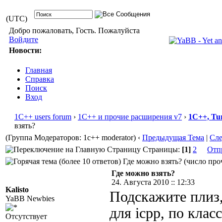
(UTC)
Добро пожаловать, Гость. Пожалуйста
Войдите
Новости:
Главная
Справка
Поиск
Вход
1С++ users forum
›
1С++ и прочие расширения v7
›
1С++, Tu
взять?
(Группа Модераторов: 1c++ moderator)
‹
Предыдущая Тема
|
Сл
Страницы:
[1]
2
Отп
Где можно взять? (число проч
Где можно взять?
24. Августа 2010 :: 12:33
Kalisto
Подскажите плиз,
YaBB Newbies
для icpp, по клас
Отсутствует