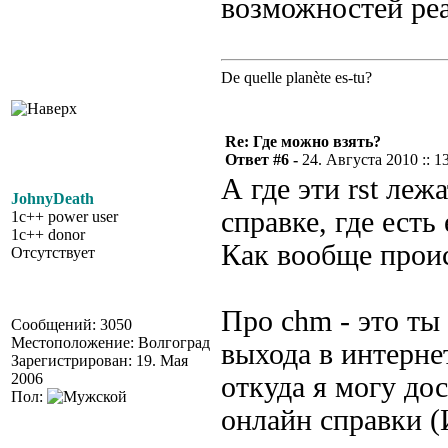
возможностей реа
De quelle planète es-tu?
Re: Где можно взять?
Ответ #6 -
24. Августа 2010 :: 1
А где эти rst ле
JohnyDeath
справке, где есть 
1c++ power user
1c++ donor
Как вообще прои
Отсутствует
Про chm - это ты 
Сообщений: 3050
Местоположение: Волгоград
выхода в интерне
Зарегистрирован: 19. Мая
2006
откуда я могу до
Пол:
онлайн справки