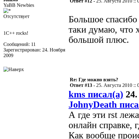
Ответ #12 -
25. Августа 2010 :: 
YaBB Newbies
Отсутствует
Большое спасибо в
таки думаю, что 
1C++ rocks!
большой плюс.
Сообщений: 11
Зарегистрирован: 24. Ноября
2009
Re: Где можно взять?
Ответ #13 -
25. Августа 2010 :: 
kms писал(а)
24.
JohnyDeath писа
А где эти rst леж
онлайн справке, г
Как вообще проис