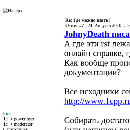
Re: Где можно взять?
Ответ #7 -
24. Августа 2010 :: 1
JohnyDeath писа
А где эти rst леж
онлайн справке, г
Как вообще проис
документации?
Все исходники се
http://www.1cpp.
kms
Собирать достато
1c++ power user
1c++ moderator
(или напишем до
Отсутствует