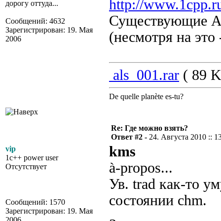
http://www.1cpp.r
дорогу оттуда...
Существующие AL
Сообщений: 4632
Зарегистрирован: 19. Мая
(несмотря на это
2006
als_001.rar
( 89 K
De quelle planète es-tu?
Re: Где можно взять?
Ответ #2 -
24. Августа 2010 :: 1
kms
vip
1c++ power user
à-propos...
Отсутствует
Ув. trad как-то 
состоянии chm.
Сообщений: 1570
Зарегистрирован: 19. Мая
2006