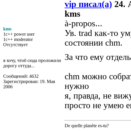
vip писал(а)
24. 
kms
à-propos...
kms
Ув. trad как-то 
1c++ power user
1c++ moderator
состоянии chm.
Отсутствует
За что ему отдел
я хочу, чтоб сюда проложили
дорогу оттуда...
chm можно собрат
Сообщений: 4632
Зарегистрирован: 19. Мая
нужно
2006
я, правда, не ви
просто не умею ег
De quelle planète es-tu?