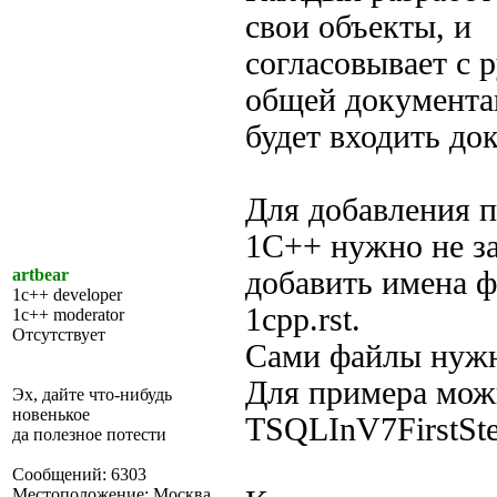
свои объекты, и
согласовывает с 
общей документа
будет входить до
Для добавления п
1С++ нужно не з
artbear
добавить имена ф
1c++ developer
1cpp.rst.
1c++ moderator
Отсутствует
Сами файлы нужно
Для примера мож
Эх, дайте что-нибудь
новенькое
TSQLInV7FirstSt
да полезное потести
Сообщений: 6303
Местоположение: Москва