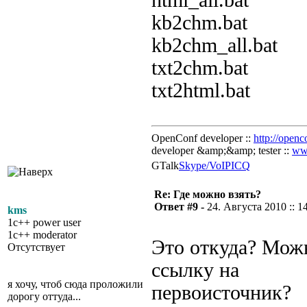
html_all.bat
kb2chm.bat
kb2chm_all.bat
txt2chm.bat
txt2html.bat
OpenConf developer ::
http://openc
developer &amp;&amp; tester ::
ww
GTalk
Skype/VoIP
ICQ
Re: Где можно взять?
Ответ #9 -
24. Августа 2010 :: 1
kms
1c++ power user
1c++ moderator
Это откуда? Мож
Отсутствует
ссылку на
я хочу, чтоб сюда проложили
первоисточник?
дорогу оттуда...