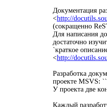
Документация разр
<
http://docutils.so
(сокращенно ReS
Для написания д
достаточно изучи
`краткое описани
<
http://docutils.s
Разработка докум
проекте MSVS: ``
У проекта две к
Каждый разработ