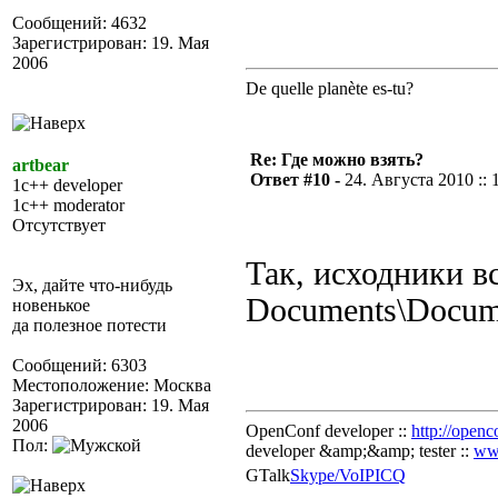
Сообщений: 4632
Зарегистрирован: 19. Мая
2006
De quelle planète es-tu?
Re: Где можно взять?
artbear
Ответ #10 -
24. Августа 2010 :: 
1c++ developer
1c++ moderator
Отсутствует
Так, исходники вс
Эх, дайте что-нибудь
Documents\Docume
новенькое
да полезное потести
Сообщений: 6303
Местоположение: Москва
Зарегистрирован: 19. Мая
2006
OpenConf developer ::
http://openc
Пол:
developer &amp;&amp; tester ::
ww
GTalk
Skype/VoIP
ICQ