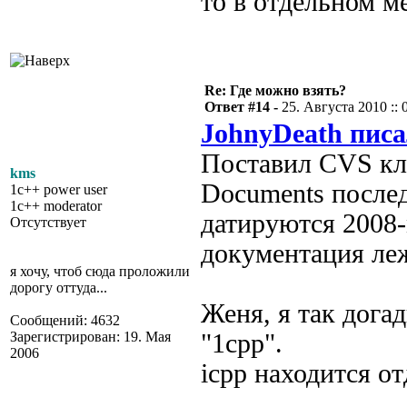
то в отдельном ме
Re: Где можно взять?
Ответ #14 -
25. Августа 2010 :: 
JohnyDeath писа
Поставил CVS кли
kms
Documents послед
1c++ power user
1c++ moderator
датируются 2008-
Отсутствует
документация леж
я хочу, чтоб сюда проложили
дорогу оттуда...
Женя, я так дога
Сообщений: 4632
Зарегистрирован: 19. Мая
"1cpp".
2006
icpp находится от