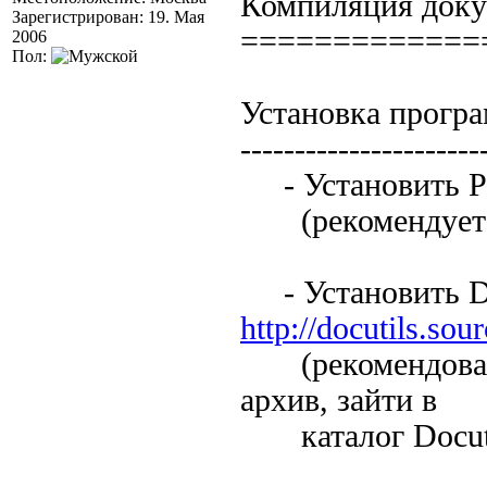
Компиляция док
Зарегистрирован: 19. Мая
=============
2006
Пол:
Установка прогр
----------------------
- Установить P
(рекомендуется
- Установить Do
http://docutils.sou
(рекомендованная
архив, зайти в
каталог Docutil