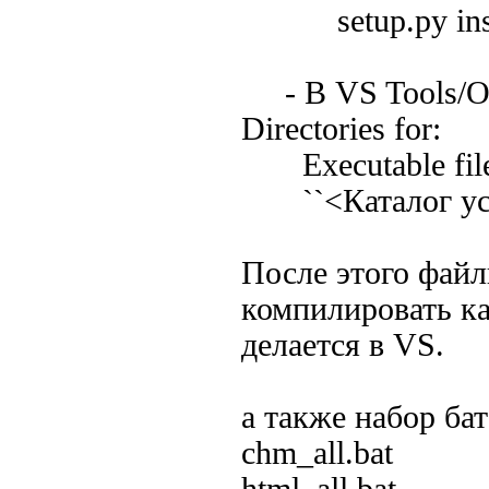
setup.py inst
- В VS Tools/Opt
Directories for:
Executable file
``<Каталог уста
После этого фай
компилировать ка
делается в VS.
а также набор ба
chm_all.bat