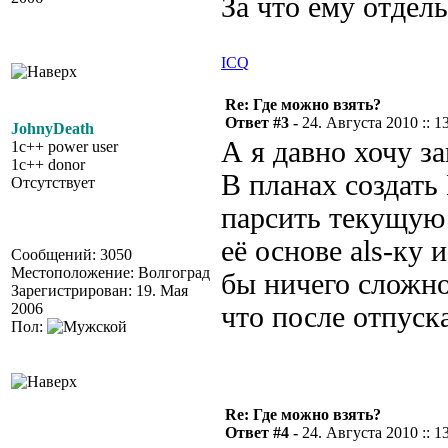
За что ему отдел
ICQ
Re: Где можно взять?
Ответ #3 -
24. Августа 2010 :: 1
JohnyDeath
А я давно хочу з
1c++ power user
1c++ donor
В планах создать
Отсутствует
парсить текущую 
её основе als-ку 
Сообщений: 3050
Местоположение: Волгоград
бы ничего сложно
Зарегистрирован: 19. Мая
2006
что после отпуск
Пол:
Re: Где можно взять?
Ответ #4 -
24. Августа 2010 :: 1