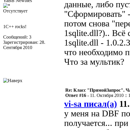
YaBB Newbies
данные, либо пус
Отсутствует
"Сформировать" -
потом снова "пере
1C++ rocks!
1sqlite.dll?).. Вс
Сообщений: 3
1sqlite.dll - 1.0.
Зарегистрирован: 28.
Сентября 2010
что необходимо 
Что за мультик?
Re: Класс "ПрямойЗапрос". Ч
Ответ #16 -
11. Октября 2010 :: 
vi-sa писал(а)
11.
у меня на DBF по
получается... пр