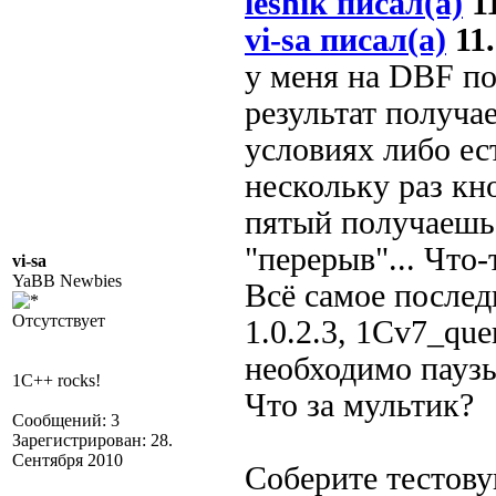
leshik писал(а)
11
vi-sa писал(а)
11.
у меня на DBF по
результат получа
условиях либо ес
нескольку раз кн
пятый получаешь 
"перерыв"... Что-т
vi-sa
YaBB Newbies
Всё самое последне
Отсутствует
1.0.2.3, 1Cv7_que
необходимо пауз
1C++ rocks!
Что за мультик?
Сообщений: 3
Зарегистрирован: 28.
Сентября 2010
Соберите тестов