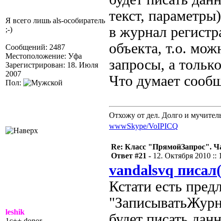
текст, параметры
Я всего лишь als-особиратель
в журнал регистр
;-)
объекта, т.о. мо
Сообщений: 2487
Местоположение: Уфа
запросы, а тольк
Зарегистрирован: 18. Июля
2007
Что думает сооб
Пол:
Отхожу от дел. Долго и мучител
www
Skype/VoIP
ICQ
Re: Класс "ПрямойЗапрос". Ч
Ответ #21 -
12. Октября 2010 :: 
vandalsvq писал(
Кстати есть пред
"ЗаписыватьЖурн
leshik
будет писать дан
1c++ donor