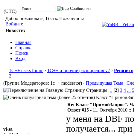
(UTC)
Добро пожаловать, Гость. Пожалуйста
Войдите
Новости:
Главная
Справка
Поиск
Вход
1С++ users forum
›
1С++ и прочие расширения v7
›
Репозито
2.
(Группа Модераторов: 1c++ moderator)
‹
Предыдущая Тема
|
Сл
Страницы:
1
[2]
3
4
...
Класс "ПрямойЗапр
Re: Класс "ПрямойЗапрос". Ч
Ответ #15 -
11. Октября 2010 :: 
у меня на DBF по
получается... пр
vi-sa