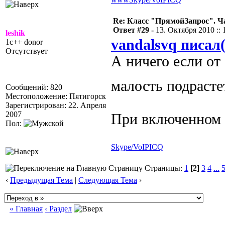
Re: Класс "ПрямойЗапрос". Ч
Ответ #29 -
13. Октября 2010 :: 
leshik
vandalsvq писал(
1c++ donor
Отсутствует
А ничего если от
малость подрасте
Сообщений: 820
Местоположение: Пятигорск
Зарегистрирован: 22. Апреля
2007
При включенном 
Пол:
Skype/VoIP
ICQ
Страницы:
1
[2]
3
4
...
‹
Предыдущая Тема
|
Следующая Тема
›
« Главная
‹ Раздел