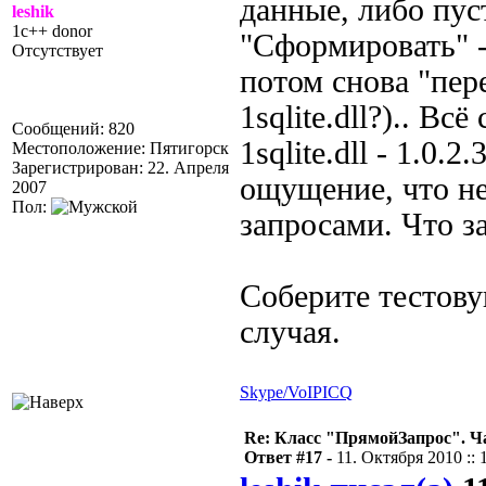
данные, либо пус
leshik
1c++ donor
"Сформировать" -
Отсутствует
потом снова "пере
1sqlite.dll?).. Вс
Сообщений: 820
1sqlite.dll - 1.0.
Местоположение: Пятигорск
Зарегистрирован: 22. Апреля
ощущение, что н
2007
Пол:
запросами. Что з
Соберите тестов
случая.
Skype/VoIP
ICQ
Re: Класс "ПрямойЗапрос". Ч
Ответ #17 -
11. Октября 2010 :: 