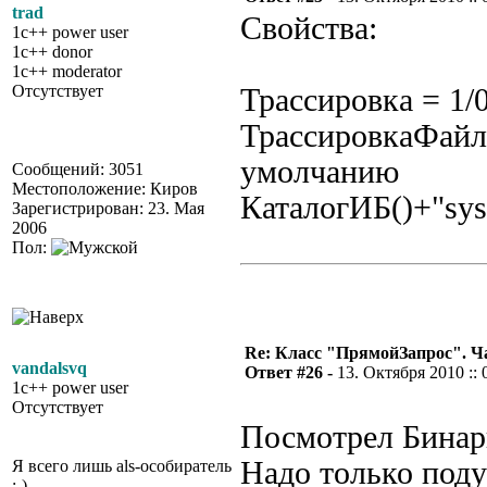
trad
Свойства:
1c++ power user
1c++ donor
1c++ moderator
Отсутствует
Трассировка = 1/
ТрассировкаФайл
умолчанию
Сообщений: 3051
Местоположение: Киров
КаталогИБ()+"sys
Зарегистрирован: 23. Мая
2006
Пол:
Re: Класс "ПрямойЗапрос". Ч
vandalsvq
Ответ #26 -
13. Октября 2010 :: 
1c++ power user
Отсутствует
Посмотрел Бинари
Надо только поду
Я всего лишь als-особиратель
;-)