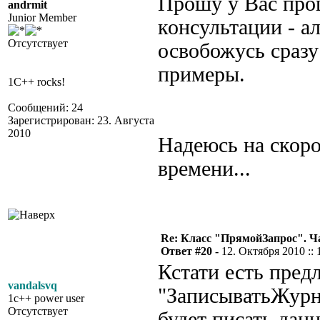
Прошу у Вас прощ
andrmit
Junior Member
консультации - а
Отсутствует
освобожусь сразу
примеры.
1C++ rocks!
Сообщений: 24
Зарегистрирован: 23. Августа
2010
Надеюсь на скоро
времени...
Re: Класс "ПрямойЗапрос". Ч
Ответ #20 -
12. Октября 2010 :: 
Кстати есть пред
vandalsvq
"ЗаписыватьЖурн
1c++ power user
Отсутствует
будет писать дан