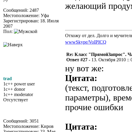
желающий продум
Сообщений: 2487
Местоположение: Уфа
Зарегистрирован: 18. Июля
2007
Пол:
Отхожу от дел. Долго и мучител
www
Skype/VoIP
ICQ
Re: Класс "ПрямойЗапрос". Ч
Ответ #27 -
13. Октября 2010 :: 
ну вот же:
Цитата:
trad
1c++ power user
(текст, подготовл
1c++ donor
1c++ moderator
параметры), врем
Отсутствует
прочие ошибки
Сообщений: 3051
Цитата:
Местоположение: Киров
Зарегистрирован: 23. Мая