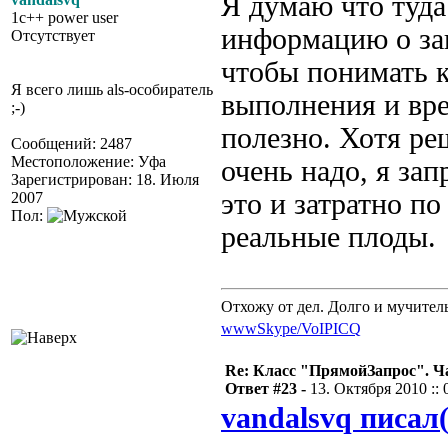
Я думаю что туд
1c++ power user
информацию о зап
Отсутствует
чтобы понимать к
Я всего лишь als-особиратель
выполнения и вр
;-)
полезно. Хотя ре
Сообщений: 2487
Местоположение: Уфа
очень надо, я за
Зарегистрирован: 18. Июля
это и затратно п
2007
Пол:
реальные плоды.
Отхожу от дел. Долго и мучител
www
Skype/VoIP
ICQ
Re: Класс "ПрямойЗапрос". Ч
Ответ #23 -
13. Октября 2010 :: 
vandalsvq писал(