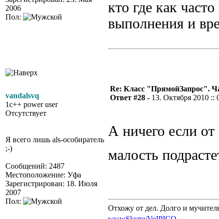
кто где как часто
2006
Пол:
выполнения и вр
Re: Класс "ПрямойЗапрос". Ч
vandalsvq
Ответ #28 -
13. Октября 2010 :: 
1c++ power user
Отсутствует
А ничего если от
Я всего лишь als-особиратель
;-)
малость подрасте
Сообщений: 2487
Местоположение: Уфа
Зарегистрирован: 18. Июля
2007
Пол:
Отхожу от дел. Долго и мучител
www
Skype/VoIP
ICQ