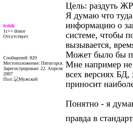
Цель: раздуть Ж
Я думаю что туд
информацию о за
leshik
1c++ donor
системе, чтобы п
Отсутствует
вызывается, врем
Может было бы по
Сообщений: 820
Мне например не 
Местоположение: Пятигорск
Зарегистрирован: 22. Апреля
всех версиях БД, 
2007
Пол:
приносит наиболе
Понятно - я дума
правда в стандар