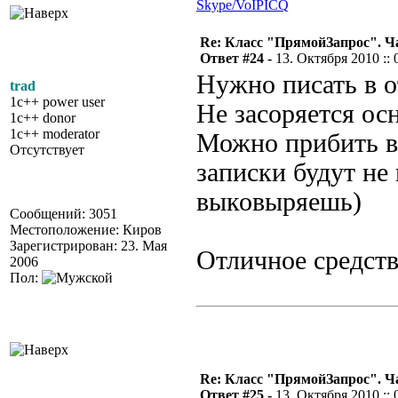
Skype/VoIP
ICQ
Re: Класс "ПрямойЗапрос". Ч
Ответ #24 -
13. Октября 2010 :: 
Нужно писать в о
trad
1c++ power user
Не засоряется ос
1c++ donor
1c++ moderator
Можно прибить в 
Отсутствует
записки будут не
выковыряешь)
Сообщений: 3051
Местоположение: Киров
Зарегистрирован: 23. Мая
Отличное средство
2006
Пол:
Re: Класс "ПрямойЗапрос". Ч
Ответ #25 -
13. Октября 2010 :: 