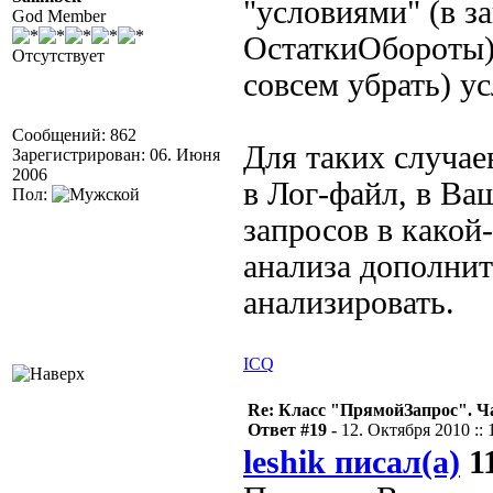
"условиями" (в з
God Member
ОстаткиОбороты).
Отсутствует
совсем убрать) ус
Сообщений: 862
Для таких случае
Зарегистрирован: 06. Июня
2006
в Лог-файл, в Ва
Пол:
запросов в какой
анализа дополни
анализировать.
ICQ
Re: Класс "ПрямойЗапрос". Ч
Ответ #19 -
12. Октября 2010 :: 
leshik писал(а)
11