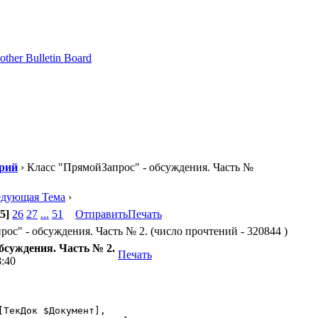
рий
› Класс "ПрямойЗапрос" - обсуждения. Часть №
едующая Тема
›
5]
26
27
...
51
Отправить
Печать
ос" - обсуждения. Часть № 2. (число прочтений - 320844 )
бсуждения. Часть № 2.
Печать
8:40