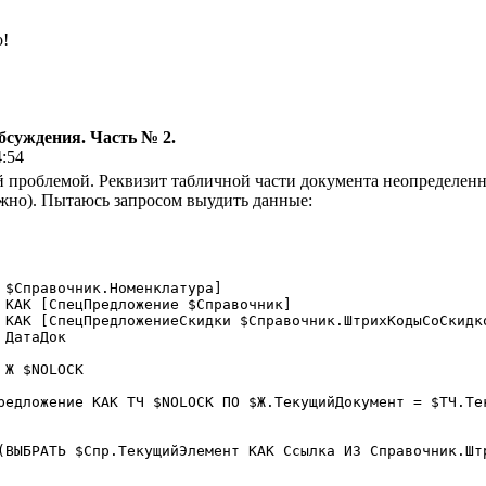
о!
бсуждения. Часть № 2.
4:54
й проблемой. Реквизит табличной части документа неопределен
важно). Пытаюсь запросом выудить данные:
(ВЫБРАТЬ $Спр.ТекущийЭлемент КАК Ссылка ИЗ Справочник.Штр