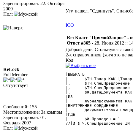
Зарегистрирован: 22. Октября
2009
Угу, нашел. "Сдвинуть". Спаисб
Пол:
ICQ
Re: Класс "ПрямойЗапрос" - о
Ответ #365 -
28. Июня 2012 :: 1
Добрый день. Столкнулся с тако
2-х справочников (хотя это не 
Код
ReLock
Full Member
|ВЫБРАТЬ

|	$ТЧ.Товар КАК [Товар $Справочник.Номенклатура]

|,	$ТЧ.СпецПредложение  КАК [СпецПредложение $Справочник]

Отсутствует
|,	$ТЧ.СпецПредложение  КАК [СпецПредложениеСкидки $Справочник.ШтрихКодыСоСкидкой]

|,	$Ж.ДатаДокумента КАК ДатаДок

|ИЗ

|	ЖурналДокументов КАК Ж $NOLOCK

|ВНУТРЕННЕЕ СОЕДИНЕНИЕ

Сообщений: 155
|	ДокументСтроки.СпецПредложение КАК ТЧ $NOLOCK ПО $Ж.ТекущийДокумент = $ТЧ.ТекущийДокумент

Местоположение: За компом
|ГДЕ

Зарегистрирован: 01.
|	$Ж.Проведен = 1

Февраля 2007
//|И $ТЧ.СпецПредложение IN 
Пол: