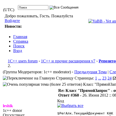
(UTC)
Добро пожаловать, Гость. Пожалуйста
Войдите
Новости:
Главная
Справка
Поиск
Вход
1С++ users forum
›
1С++ и прочие расширения v7
›
Репозито
2.
(Группа Модераторов: 1c++ moderator)
‹
Предыдущая Тема
|
Сл
Страницы:
1
...
23
24
[2
Класс "ПрямойЗапр
Re: Класс "ПрямойЗапрос" - о
Ответ #360 -
26. Июня 2012 :: 0
Код
leshik
1c++ donor
$
Отсутствует