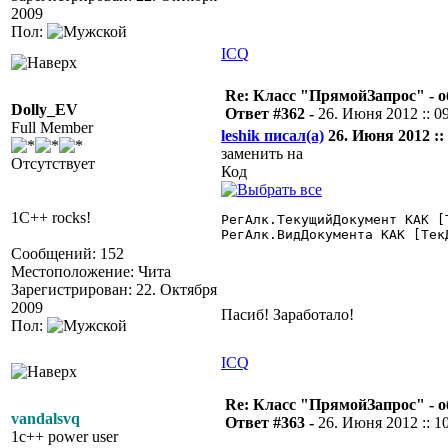
2009
Пол:
ICQ
Re: Класс "ПрямойЗапрос" - о
Dolly_EV
Ответ #362 -
26. Июня 2012 :: 0
Full Member
leshik писал(а)
26. Июня 2012 :: 
заменить на
Отсутствует
Код
1C++ rocks!
РегАлк.ТекущийДокумент КАК [
РегАлк.ВидДокумента КАК [Тек
Сообщений: 152
Местоположение: Чита
Зарегистрирован: 22. Октября
2009
Пасиб! Заработало!
Пол:
ICQ
Re: Класс "ПрямойЗапрос" - о
vandalsvq
Ответ #363 -
26. Июня 2012 :: 1
1c++ power user