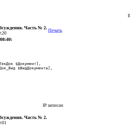
I
бсуждения. Часть № 2.
Печать
9:20
08:40:
ТекДок $Документ],

Док_Вид $ВидДокумента], 

IP записан
бсуждения. Часть № 2.
0:01