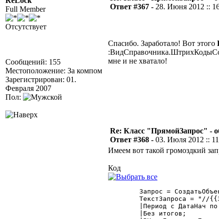
ReLock
Ответ #367 -
28. Июня 2012 :: 1
Full Member
Отсутствует
Спасибо. Заработало! Вот этого
:ВидСправочника.ШтрихКодыС
мне и не хватало!
Сообщений: 155
Местоположение: За компом
Зарегистрирован: 01.
Февраля 2007
Пол:
Re: Класс "ПрямойЗапрос" - о
Ответ #368 -
03. Июля 2012 :: 11
Имеем вот такой громоздкий зап
Код
  	Запрос = СоздатьОбъект("Запрос");

	ТекстЗапроса = "//{{ЗАПРОС(ПоДокам)

	|Период с ДатаНач по ДатаКон;

	|Без итогов;
