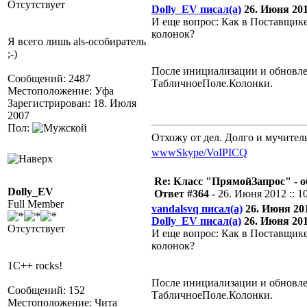
Отсутствует
Dolly_EV писал(а)
26. Июня 2012
И еще вопрос: Как в Поставщик
колонок?
Я всего лишь als-особиратель
;-)
После инициализации и обновле
Сообщений: 2487
ТабличноеПоле.Колонки.
Местоположение: Уфа
Зарегистрирован: 18. Июля
2007
Пол:
Отхожу от дел. Долго и мучител
www
Skype/VoIP
ICQ
Re: Класс "ПрямойЗапрос" - о
Dolly_EV
Ответ #364 -
26. Июня 2012 :: 1
Full Member
vandalsvq писал(а)
26. Июня 2012
Dolly_EV писал(а)
26. Июня 2012
Отсутствует
И еще вопрос: Как в Поставщик
колонок?
1C++ rocks!
После инициализации и обновле
Сообщений: 152
ТабличноеПоле.Колонки.
Местоположение: Чита