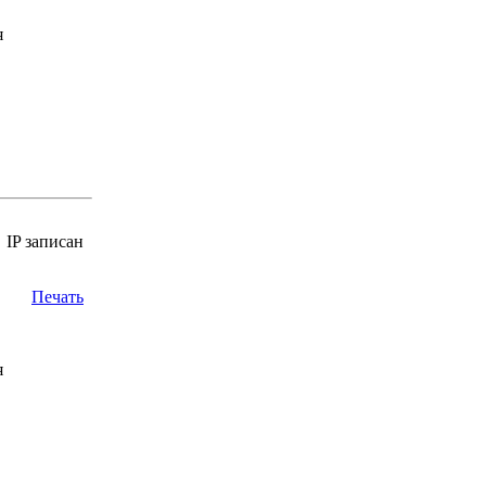
я
IP записан
Печать
я