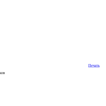
Печать
ков