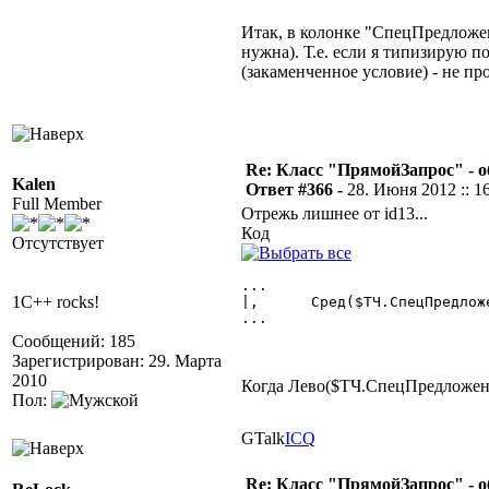
Итак, в колонке "СпецПредложен
нужна). Т.е. если я типизирую 
(закаменченное условие) - не пр
Re: Класс "ПрямойЗапрос" - о
Kalen
Ответ #366 -
28. Июня 2012 :: 1
Full Member
Отрежь лишнее от id13...
Код
Отсутствует
...

1C++ rocks!
|,	Сред($ТЧ.СпецПредложение,5)  КАК [СпецПредложениеСкидки $Справочник.ШтрихКодыСоСкидкой]

... 

Сообщений: 185
Зарегистрирован: 29. Марта
2010
Когда Лево($ТЧ.СпецПредложе
Пол:
GTalk
ICQ
Re: Класс "ПрямойЗапрос" - о