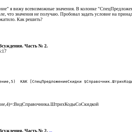
ие" я вижу всевозможные значения. В колонке "СпецПредложение
поле, что значения не получаю. Пробовал задать условие на при
окатило. Как решить?
бсуждения. Часть № 2.
6:17
ние,4)=:ВидСправочника.ШтрихКодыСоСкидкой
бсуждения. Часть № 2.