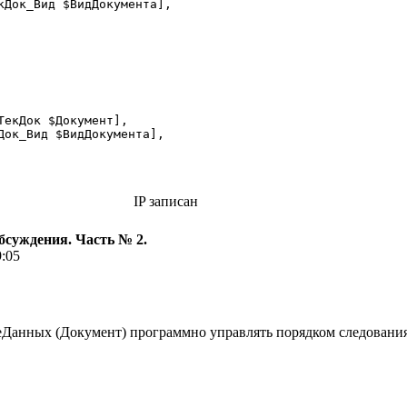
кДок_Вид $ВидДокумента], 

ТекДок $Документ],

Док_Вид $ВидДокумента], 

IP записан
бсуждения. Часть № 2.
9:05
еДанных (Документ) программно управлять порядком следовани