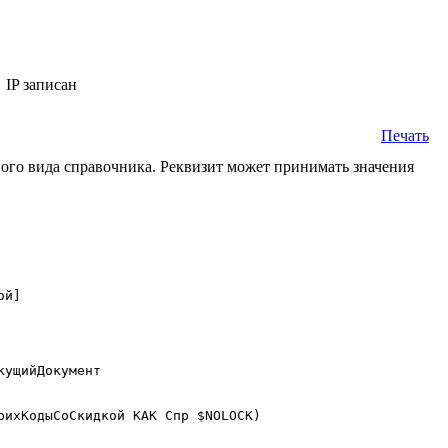
IP записан
Печать
ного вида справочника. Реквизит может принимать значения
ихКодыСоСкидкой КАК Спр $NOLOCK) 
