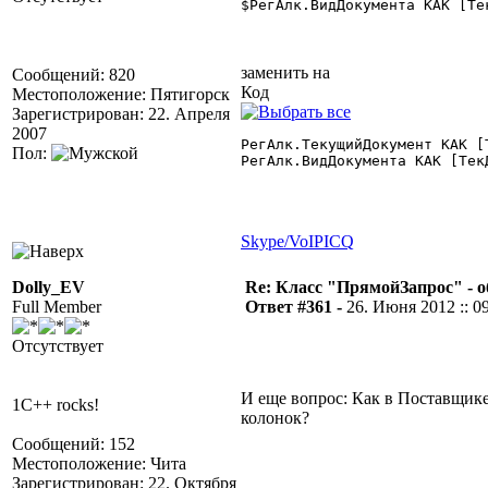
$
РегАлк.ВидДокумента КАК [Те
заменить на
Сообщений: 820
Код
Местоположение: Пятигорск
Зарегистрирован: 22. Апреля
2007
РегАлк.ТекущийДокумент КАК [
Пол:
РегАлк.ВидДокумента КАК [Тек
Skype/VoIP
ICQ
Dolly_EV
Re: Класс "ПрямойЗапрос" - о
Full Member
Ответ #361 -
26. Июня 2012 :: 0
Отсутствует
И еще вопрос: Как в Поставщик
1C++ rocks!
колонок?
Сообщений: 152
Местоположение: Чита
Зарегистрирован: 22. Октября