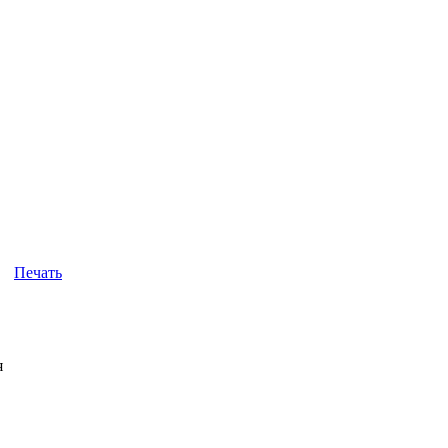
Печать
я