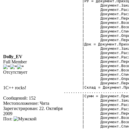
	|РУ = Документ.ПриходнаяНакладная.Фирма,

	|	Документ.ЗаказПоставщику.Фирма,

	|	Документ.РасходнаяНакладная.Фирма,

	|	Документ.РасходнаяРозница.Фирма,

	|	Документ.ПеремещениеТоваров.Фирма,

	|	Документ.ВозвратОтПокупателя.Фирма,

	|	Документ.ВозвратПоставщику.Фирма,

	|	Документ.СписаниеТоваров.Фирма,

	|	Документ.ОприходованиеТоваров.Фирма,

	|	Документ.Пересорт.Фирма;

	|Док = Документ.ПриходнаяНакладная.ТекущийДокумент,

	|	Документ.ЗаказПоставщику.ТекущийДокумент,

	|	Документ.РасходнаяНакладная.ТекущийДокумент,

Dolly_EV
	|	Документ.РасходнаяРозница.ТекущийДокумент,

Full Member
	|	Документ.ПеремещениеТоваров.ТекущийДокумент,

	|	Документ.ВозвратОтПокупателя.ТекущийДокумент,

	|	Документ.ВозвратПоставщику.ТекущийДокумент,

Отсутствует
	|	Документ.СписаниеТоваров.ТекущийДокумент,

	|	Документ.ОприходованиеТоваров.ТекущийДокумент,

	|	Документ.Пересорт.ТекущийДокумент;

1C++ rocks!
	|Склад = Документ.ПриходнаяНакладная.МестоХранения,

.............................
	|Сумм = Документ.ПриходнаяНакладная.Всего,

Сообщений: 152
	|	Документ.ЗаказПоставщику.Всего,

Местоположение: Чита
	|	Документ.РасходнаяНакладная.Всего,

Зарегистрирован: 22. Октября
	|	Документ.РасходнаяРозница.Всего,

2009
	|	Документ.ПеремещениеТоваров.Сумма,

	|	Документ.ВозвратОтПокупателя.Всего,

Пол:
	|	Документ.ВозвратПоставщику.Всего,

	|	Документ.СписаниеТоваров.Сумма,
