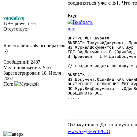
соединяться уже с ВТ. Что то
Код
vandalsvq
1c++ power user
Отсутствует
ВНУТРЬ #ВТ_Журнал

ВЫБРАТЬ ТекущийДокумент, Пров
Я всего лишь als-особиратель
ИЗ ЖурналДокументов КАК Жур

;-)
ГДЕ ВидДокумента В (ОдинВид,
И Проведен = 1 И ДатаДокумен
Сообщений: 2487
// создаем индекс по виду и д
Местоположение: Уфа
Зарегистрирован: 18. Июля
ВЫБРАТЬ ...

2007
ИЗ Документ.ОдинВид КАК ОдинВ
Пол:
ВНУТРЕННЕЕ СОЕДИНЕНИЕ #ВТ_Жур
ПО Жур.ВидДокумента = :ОДинВ
ОБЪЕДИНИТЬ ВСЕ

..... 

Отхожу от дел. Долго и мучител
www
Skype/VoIP
ICQ