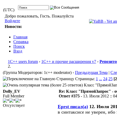
(UTC)
Добро пожаловать, Гость. Пожалуйста
Войдите
Новости:
Главная
Справка
Поиск
Вход
1С++ users forum
›
1С++ и прочие расширения v7
›
Репозито
2.
(Группа Модераторов: 1c++ moderator)
‹
Предыдущая Тема
|
Сл
Страницы:
1
...
24
25
[2
Класс "ПрямойЗапр
Dolly_EV
Re: Класс "ПрямойЗапрос" - о
Full Member
Ответ #375 -
13. Июля 2012 :: 0
Отсутствует
Eprst писал(а)
12. Июля 2012
в синтаксисе не уверен, ибо