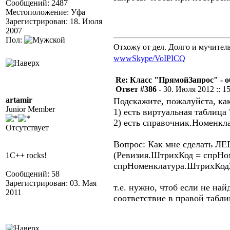
Сообщений: 2487
Местоположение: Уфа
Зарегистрирован: 18. Июля
2007
Пол:
Отхожу от дел. Долго и мучител
www
Skype/VoIP
ICQ
Re: Класс "ПрямойЗапрос" - о
Ответ #386 -
30. Июля 2012 :: 15
artamir
Подскажите, пожалуйста, ка
Junior Member
1) есть виртуальная таблица
2) есть справочник.Номенкл
Отсутствует
Вопрос: Как мне сделать Л
(Ревизия.ШтрихКод = спрНо
1C++ rocks!
спрНоменклатура.ШтрихКод
Сообщений: 58
Зарегистрирован: 03. Мая
т.е. нужно, чтоб если не на
2011
соответствие в правой табл