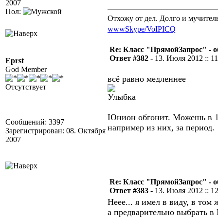
2007
Пол:
Отхожу от дел. Долго и мучител
www
Skype/VoIP
ICQ
Re: Класс "ПрямойЗапрос" - о
Ответ #382 -
13. Июля 2012 :: 11
Eprst
God Member
всё равно медленнее
Отсутствует
Юнион обгонит. Можешь в 1s
Сообщений: 3397
например из них, за период.
Зарегистрирован: 08. Октября
2007
Re: Класс "ПрямойЗапрос" - о
Ответ #383 -
13. Июля 2012 :: 1
Неее... я имел в виду, в то
а предварительно выбрать в