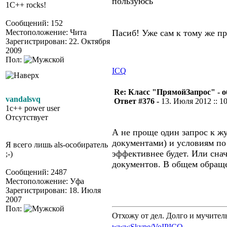
пользуюсь
1C++ rocks!
Сообщений: 152
Местоположение: Чита
Пасиб! Уже сам к тому же п
Зарегистрирован: 22. Октября
2009
Пол:
ICQ
Re: Класс "ПрямойЗапрос" - о
vandalsvq
Ответ #376 -
13. Июля 2012 :: 1
1c++ power user
Отсутствует
А не проще один запрос к ж
документами) и условиям по 
Я всего лишь als-особиратель
эффективнее будет. Или снач
;-)
документов. В общем обраще
Сообщений: 2487
Местоположение: Уфа
Зарегистрирован: 18. Июля
2007
Пол:
Отхожу от дел. Долго и мучител
www
Skype/VoIP
ICQ