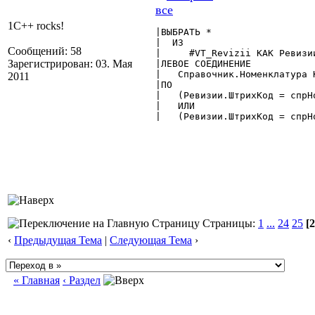
1C++ rocks!
|ВЫБРАТЬ *

|  ИЗ

Сообщений: 58
|     #VT_Revizii КАК Ревизии
Зарегистрирован: 03. Мая
|ЛЕВОЕ СОЕДИНЕНИЕ

|   Справочник.Номенклатура 
2011
|ПО

|   (Ревизии.ШтрихКод = спрНо
|   ИЛИ

|   (Ревизии.ШтрихКод = спрНо
Страницы:
1
...
24
25
[2
‹
Предыдущая Тема
|
Следующая Тема
›
« Главная
‹ Раздел