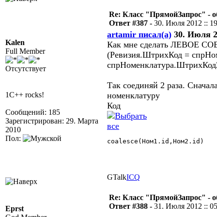
Re: Класс "ПрямойЗапрос" - о
Ответ #387 -
30. Июля 2012 :: 1
artamir писал(а)
30. Июля 20
Kalen
Как мне сделать ЛЕВОЕ СОЕ
Full Member
(Ревизия.ШтрихКод = спрНо
спрНоменклатура.ШтрихКод
Отсутствует
Так соединяй 2 раза. Снача
1C++ rocks!
номенклатуру
Код
Сообщений: 185
Зарегистрирован: 29. Марта
2010
Пол:
coalesce(Ном1.id,Ном2.id) 

GTalk
ICQ
Re: Класс "ПрямойЗапрос" - о
Ответ #388 -
31. Июля 2012 :: 0
Eprst