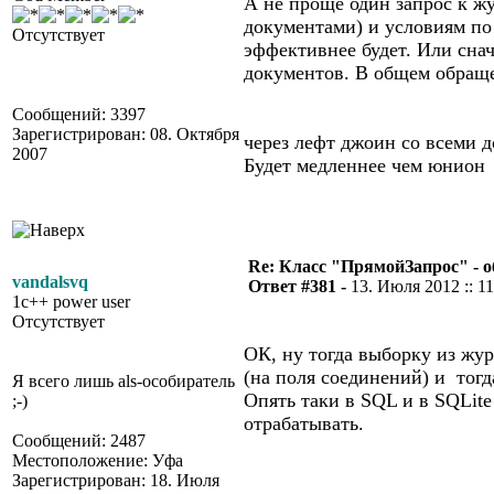
А не проще один запрос к ж
документами) и условиям по 
Отсутствует
эффективнее будет. Или снач
документов. В общем обраще
Сообщений: 3397
Зарегистрирован: 08. Октября
через лефт джоин со всеми 
2007
Будет медленнее чем юнион
Re: Класс "ПрямойЗапрос" - о
vandalsvq
Ответ #381 -
13. Июля 2012 :: 11
1c++ power user
Отсутствует
ОК, ну тогда выборку из жу
(на поля соединений) и тогд
Я всего лишь als-особиратель
Опять таки в SQL и в SQLit
;-)
отрабатывать.
Сообщений: 2487
Местоположение: Уфа
Зарегистрирован: 18. Июля