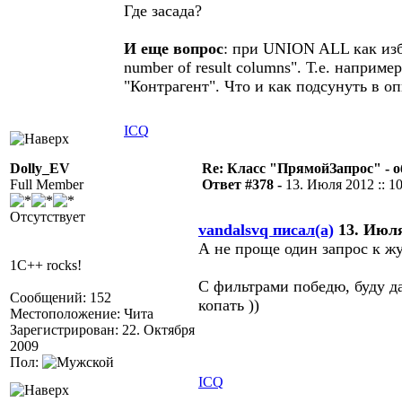
Где засада?
И еще вопрос
: при UNION ALL как избе
number of result columns". Т.е. напри
"Контрагент". Что и как подсунуть в о
ICQ
Dolly_EV
Re: Класс "ПрямойЗапрос" - о
Full Member
Ответ #378 -
13. Июля 2012 :: 1
Отсутствует
vandalsvq писал(а)
13. Июля 
А не проще один запрос к жу
1C++ rocks!
С фильтрами победю, буду д
Сообщений: 152
копать ))
Местоположение: Чита
Зарегистрирован: 22. Октября
2009
Пол:
ICQ