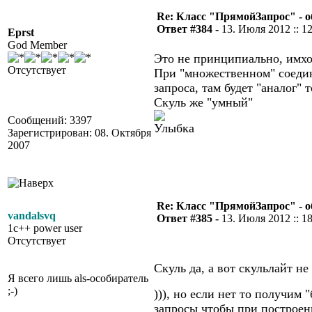
Re: Класс "ПрямойЗапрос" - о
Ответ #384 -
13. Июля 2012 :: 1
Eprst
God Member
Это не принципиально, имх
Отсутствует
При "множественном" соедин
запроса, там будет "аналог" 
Скуль же "умный"
Сообщений: 3397
Зарегистрирован: 08. Октября
2007
Re: Класс "ПрямойЗапрос" - о
vandalsvq
Ответ #385 -
13. Июля 2012 :: 1
1c++ power user
Отсутствует
Скуль да, а вот скульлайт н
Я всего лишь als-особиратель
;-)
))), но если нет то получим 
запросы чтобы при построен