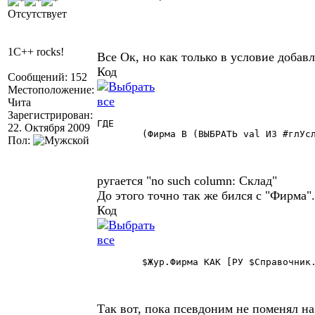
Отсутствует
1C++ rocks!
Все Ок, но как только в условие добав
Код
Сообщений: 152
Местоположение:
Чита
Зарегистрирован:
ГДЕ

22. Октября 2009
	(Фирма В (ВЫБРАТЬ val ИЗ #глУсловие1) И Контрагент В (ВЫБРАТЬ val ИЗ #глУсловие3) И Склад В (ВЫБРАТЬ val ИЗ #глУсловие4)) 

Пол:
ругается "no such column: Склад"
До этого точно так же бился с "Фирма"
Код
	$Жур.Фирма КАК [РУ $Справочник.Фирмы], 

Так вот, пока псевдоним не поменял на