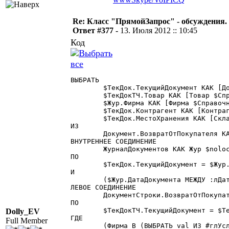
Re: Класс "ПрямойЗапрос" - обсуждения.
Ответ #377 -
13. Июля 2012 :: 10:45
Код
ВЫБРАТЬ

	$ТекДок.ТекущийДокумент КАК [Док $Документ.ВозвратОтПокупателя],

	$ТекДокТЧ.Товар КАК [Товар $Справочник.Номенклатура],

	$Жур.Фирма КАК [Фирма $Справочник.Фирмы],

	$ТекДок.Контрагент КАК [Контрагент $Справочник.Контрагенты],

	$ТекДок.МестоХранения КАК [Склад $Справочник.МестаХранения]

ИЗ

	Документ.ВозвратОтПокупателя КАК ТекДок $nolock

ВНУТРЕННЕЕ СОЕДИНЕНИЕ

	ЖурналДокументов КАК Жур $nolock

ПО

	$ТекДок.ТекущийДокумент = $Жур.ТекущийДокумент

И

	($Жур.ДатаДокумента МЕЖДУ :лДатаНач И :лДатаКон~) И ($Жур.Проведен = 1)

ЛЕВОЕ СОЕДИНЕНИЕ

	ДокументСтроки.ВозвратОтПокупателя КАК ТекДокТЧ $nolock

ПО

	$ТекДокТЧ.ТекущийДокумент = $ТекДок.ТекущийДокумент

Dolly_EV
ГДЕ

Full Member
	(Фирма В (ВЫБРАТЬ val ИЗ #глУсловие1) И Контрагент В (ВЫБРАТЬ val ИЗ #глУсловие3)) 
