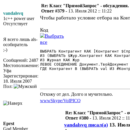
Re: Класс "ПрямойЗапрос" - обсуждения.
Ответ #379 -
13. Июля 2012 :: 11:22
vandalsvq
Чтобы работало условие отбора на Конт
1c++ power user
Отсутствует
Код
Я всего лишь als-
особиратель
;-)
ВЫБРАТЬ Контрагент КАК [Контрагент $Спр
ИЗ (ВЫБРАТЬ $Жур.Контрагент КАК Контраг
Сообщений: 2487
ИЗ Журнал КАК Жур

ЛЕВОЕ СОЕДИНЕНИЕ Документ.ТвойДокумент 
Местоположение:
ГДЕ Контрагент В (ВЫБРАТЬ val ИЗ #Контр
Уфа
Зарегистрирован:
18. Июля 2007
Пол:
Отхожу от дел. Долго и мучительно.
www
Skype/VoIP
ICQ
Re: Класс "ПрямойЗапрос" - о
Ответ #380 -
13. Июля 2012 :: 11
Eprst
vandalsvq писал(а)
13. Июля 
God Member