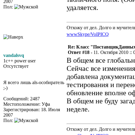
2007
удаляется.
Пол:
Отхожу от дел. Долго и мучител
www
Skype/VoIP
ICQ
Re: Класс "ПоставщикДанных"
Ответ #18 -
11. Октября 2010 :: 
vandalsvq
В общем все глобаль
1c++ power user
Отсутствует
Сейчас все изменения
добавлена документац
Я всего лишь als-особиратель
тестирования и перен
;-)
обновление вполне о
Сообщений: 2487
В общем не буду зага
Местоположение: Уфа
неделе.
Зарегистрирован: 18. Июля
2007
Пол:
Отхожу от дел. Долго и мучител