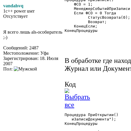
    ФСО = 1;

vandalsvq
    МенеджерСобытийПриЗаписи
1c++ power user
    Если ФСО = 0 Тогда

Отсутствует
	  СтатусВозврата(0);

	  Возврат;

    КонецЕсли;

КонецПроцедуры 

Я всего лишь als-особиратель
;-)
Сообщений: 2487
Местоположение: Уфа
Зарегистрирован: 18. Июля
В обработке где нахо
2007
Журнал или Докумен
Пол:
Код
Процедура ПриОткрытии()

   иЗаписиДокумента");

КонецПроцедуры
