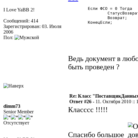
	Если ФСО = 0 Тогда

I Love YaBB 2!
		СтатусВозврата(0);

		Возврат;

Сообщений: 414
	КонецЕсли;

Зарегистрирован: 03. Июля
2006
Пол:
Ведь документ в люб
быть проведен ?
Re: Класс "ПоставщикДанных"
Ответ #26 -
11. Октября 2010 :: 
dimm73
Класссс !!!!!
Senior Member
Отсутствует
Спасибо большое