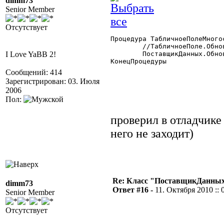
dimm73
Senior Member
Отсутствует
Процедура ТабличноеПолеМного
	//ТабличноеПоле.ОбновитьСтрокиТабличногоПоля();

I Love YaBB 2!
	ПоставщикДанных.Обновить();

КонецПроцедуры

Сообщений: 414
Зарегистрирован: 03. Июля
2006
Пол:
проверил в отладчике 
него не заходит)
Re: Класс "ПоставщикДанных"
dimm73
Ответ #16 -
11. Октября 2010 :: 
Senior Member
Отсутствует