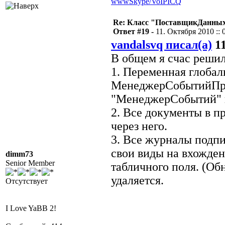
www
Skype/VoIP
ICQ
Re: Класс "ПоставщикДанных"
Ответ #19 -
11. Октября 2010 :: 
vandalsvq писал(а)
11
В общем я счас решил
1. Переменная глобал
МенеджерСобытийПри
"МенеджерСобытий" 
2. Все документы в 
через него.
3. Все журналы подп
свои виды на вхожден
dimm73
Senior Member
табличного поля. (О
удаляется.
Отсутствует
I Love YaBB 2!