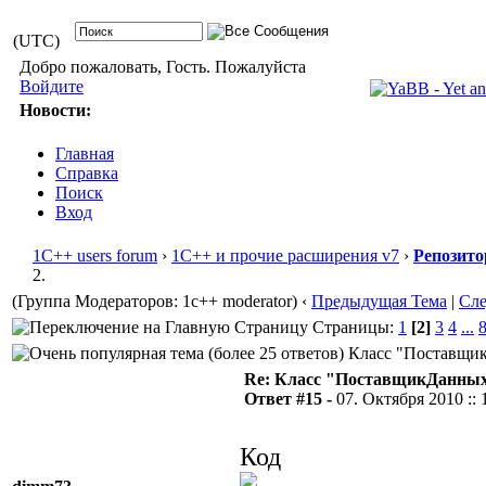
(UTC)
Добро пожаловать, Гость. Пожалуйста
Войдите
Новости:
Главная
Справка
Поиск
Вход
1С++ users forum
›
1С++ и прочие расширения v7
›
Репозито
2.
(Группа Модераторов: 1c++ moderator)
‹
Предыдущая Тема
|
Сл
Страницы:
1
[2]
3
4
...
Класс "ПоставщикД
Re: Класс "ПоставщикДанных"
Ответ #15 -
07. Октября 2010 :: 
Код