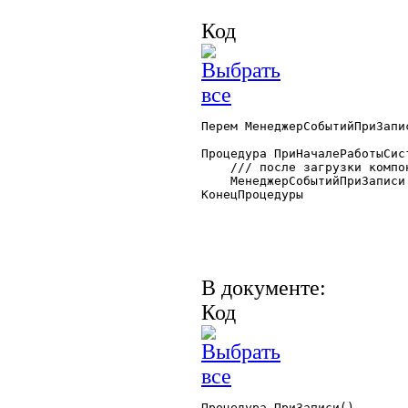
Код
Перем МенеджерСобытийПриЗапис
Процедура ПриНачалеРаботыСист
    /// после загрузки компон
    МенеджерСобытийПриЗаписи
КонецПроцедуры 

В документе:
Код
Процедура ПриЗаписи()
