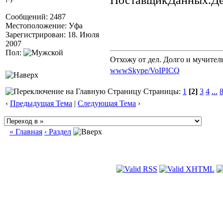
ПоставщикДанных.Де
Сообщений: 2487
Местоположение: Уфа
Зарегистрирован: 18. Июля
2007
Пол:
Отхожу от дел. Долго и мучител
www
Skype/VoIP
ICQ
Страницы:
1
[2]
3
4
...
‹
Предыдущая Тема
|
Следующая Тема
›
« Главная
‹ Раздел