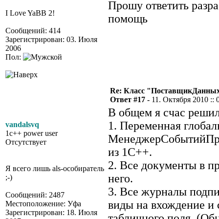
Прошу ответить разр
I Love YaBB 2!
помощь
Сообщений: 414
Зарегистрирован: 03. Июля
2006
Пол:
Re: Класс "ПоставщикДанных"
Ответ #17 -
11. Октября 2010 :: 
В общем я счас решил
1. Переменная глобал
vandalsvq
1c++ power user
МенеджерСобытийПри
Отсутствует
из 1С++.
2. Все документы в п
Я всего лишь als-особиратель
него.
;-)
3. Все журналы подп
Сообщений: 2487
виды на вхождение и
Местоположение: Уфа
Зарегистрирован: 18. Июля
табличного поля. (О