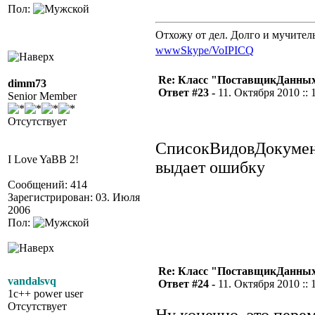
Пол:
Отхожу от дел. Долго и мучител
www
Skype/VoIP
ICQ
Re: Класс "ПоставщикДанных"
dimm73
Ответ #23 -
11. Октября 2010 :: 
Senior Member
Отсутствует
СписокВидовДокумент
I Love YaBB 2!
выдает ошибку
Сообщений: 414
Зарегистрирован: 03. Июля
2006
Пол:
Re: Класс "ПоставщикДанных"
vandalsvq
Ответ #24 -
11. Октября 2010 :: 
1c++ power user
Отсутствует