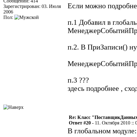
Сообщений: 414
Если можно подробне
Зарегистрирован: 03. Июля
2006
Пол:
п.1 Добавил в глоба
МенеджерСобытийПр
п.2. В ПриЗаписи() н
МенеджерСобытийПр
п.3 ???
здесь подробнее , схо
Re: Класс "ПоставщикДанных"
Ответ #20 -
11. Октября 2010 :: 
В глобальном модуле: