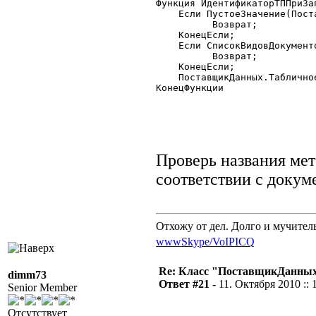
Функция ИдентификаторТППриЗа
    Если ПустоеЗначение(Пост
	  Возврат;

    КонецЕсли;

    Если СписокВидовДокумент
	  Возврат;

    КонецЕсли;

    ПоставщикДанных.Таблично
КонецФункции 

Проверь названия ме
соответствии с докум
Отхожу от дел. Долго и мучител
www
Skype/VoIP
ICQ
Re: Класс "ПоставщикДанных"
dimm73
Ответ #21 -
11. Октября 2010 :: 
Senior Member
Отсутствует