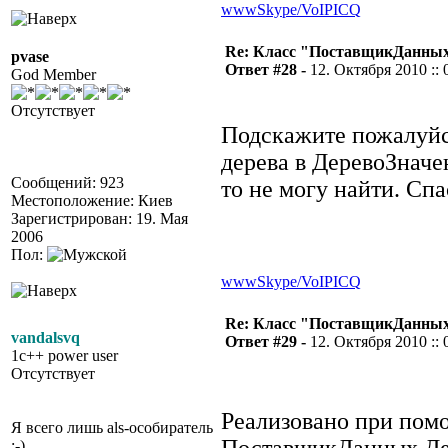
www
Skype/VoIP
ICQ
Re: Класс "ПоставщикДанных"
pvase
Ответ #28 -
12. Октября 2010 :: 
God Member
Отсутствует
Подскажите пожалуйс
дерева в ДеревоЗначен
Сообщений: 923
то не могу найти. Спа
Местоположение: Киев
Зарегистрирован: 19. Мая
2006
Пол:
www
Skype/VoIP
ICQ
Re: Класс "ПоставщикДанных"
vandalsvq
Ответ #29 -
12. Октября 2010 :: 
1c++ power user
Отсутствует
Реализовано при пом
Я всего лишь als-особиратель
;-)