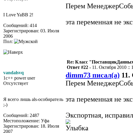
Перем МенеджерСоб
I Love YaBB 2!
эта переменная не эк
Сообщений: 414
Зарегистрирован: 03. Июля
2006
Пол:
Re: Класс "ПоставщикДанных"
Ответ #22 -
11. Октября 2010 :: 
vandalsvq
dimm73 писал(а)
11. 
1c++ power user
Перем МенеджерСоб
Отсутствует
эта переменная не эк
Я всего лишь als-особиратель
;-)
Экспортная, исправил
Сообщений: 2487
Местоположение: Уфа
Зарегистрирован: 18. Июля
.
2007