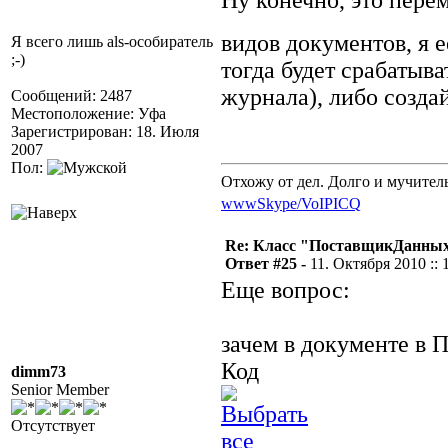
Ну конечно, это пере
видов документов, я 
Я всего лишь als-особиратель
;-)
тогда будет срабатыва
журнала), либо созда
Сообщений: 2487
Местоположение: Уфа
Зарегистрирован: 18. Июля
2007
Пол:
Отхожу от дел. Долго и мучител
www
Skype/VoIP
ICQ
Re: Класс "ПоставщикДанных"
Ответ #25 -
11. Октября 2010 :: 
Еще вопрос:
зачем в документе в 
Код
dimm73
Senior Member
Отсутствует